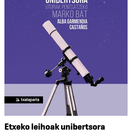
Etxeko leihoak unibertsora