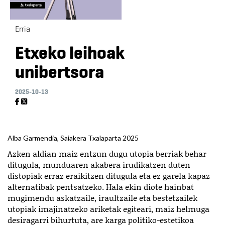
Erria
Etxeko leihoak
unibertsora
2025-10-13
Alba Garmendia, Saiakera Txalaparta 2025
Azken aldian maiz entzun dugu utopia berriak behar
ditugula, munduaren akabera irudikatzen duten
distopiak erraz eraikitzen ditugula eta ez garela kapaz
alternatibak pentsatzeko. Hala ekin diote hainbat
mugimendu askatzaile, iraultzaile eta bestetzailek
utopiak imajinatzeko ariketak egiteari, maiz helmuga
desiragarri bihurtuta, are karga politiko-estetikoa