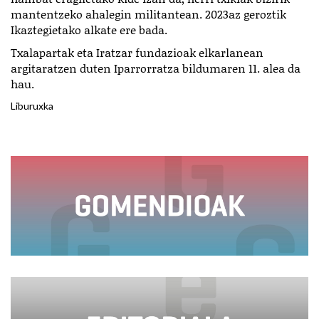
mantentzeko ahalegin militantean. 2023az geroztik
Ikaztegietako alkate ere bada.
Txalapartak eta Iratzar fundazioak elkarlanean
argitaratzen duten Iparrorratza bildumaren 11. alea da
hau.
Liburuxka