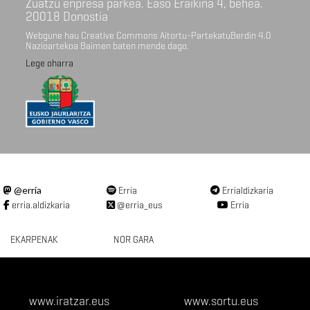
Zuatzu enpresa parkea. Easo Eraikina 4, behea.
20018 Donostia
Webgune hau Creative Commons Aitortu-PartekatuBerdin 4.0
Nazioartekoa Baimen baten mende dago.
Lege oharra
@erria
Erria
Errialdizkaria
erria.aldizkaria
@erria_eus
Erria
EKARPENAK
NOR GARA
www.iratzar.eus
www.sortu.eus