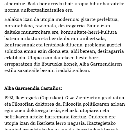
alboratuz. Bada hor arrisku bat: utopia bihur baitaiteke
norma unibertsalizatzailea ere.
Halakoa izan da utopia modernoa: gizarte perfektua,
noranahikoa, razionala, desiragarria. Baina izan
daiteke munstrokara ere, komunitate-herri-kultura
batean ardaztua eta ber denboran unibertsala,
kontraesanak eta tentsioak dituena, problema guztiei
soluzioa eman ezin diona eta, aldi berean, desiragarria
erlatiboki. Utopia izan daitekeen beste horri
erreparatzen dio liburuxka honek, Alba Garmendiaren
estilo xaxatzaile bezain iradokitzailean.
Alba Garmendia Castaños:
1992, Ikaztegieta (Gipuzkoa). Giza Zientzietan graduatua
eta Filosofian doktorea da. Filosofia politikoaren arloan
egin zuen doktorego tesia, zehazki utopiaren eta
politikaren arteko harremana ikertuz. Ondoren ere
utopia izan du ikerketa lerro nagusia. Ikaztegietako
hainbat eragiletako kide izan da, herri txikiak bizirik