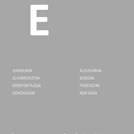
SINADURAK
ALDIZKARIAK
ELKARRIZKETAK
BIDEOAK
ERREPORTAJEAK
PODCASTAK
GOMENDIOAK
NOR GARA