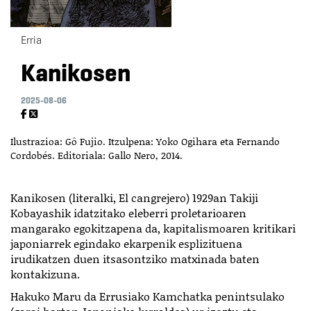
Erria
Kanikosen
2025-08-06
Ilustrazioa: Gô Fujio. Itzulpena: Yoko Ogihara eta Fernando
Cordobés. Editoriala: Gallo Nero, 2014.
Kanikosen (literalki, El cangrejero) 1929an Takiji
Kobayashik idatzitako eleberri proletarioaren
mangarako egokitzapena da, kapitalismoaren kritikari
japoniarrek egindako ekarpenik esplizituena
irudikatzen duen itsasontziko matxinada baten
kontakizuna.
Hakuko Maru da Errusiako Kamchatka penintsulako