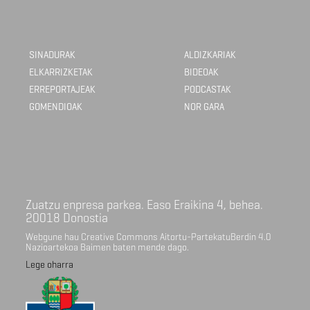
SINADURAK
ALDIZKARIAK
ELKARRIZKETAK
BIDEOAK
ERREPORTAJEAK
PODCASTAK
GOMENDIOAK
NOR GARA
Zuatzu enpresa parkea. Easo Eraikina 4, behea.
20018 Donostia
Webgune hau Creative Commons Aitortu-PartekatuBerdin 4.0
Nazioartekoa Baimen baten mende dago.
Lege oharra