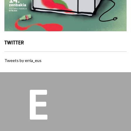
TWITTER
Tweets by erria_eus