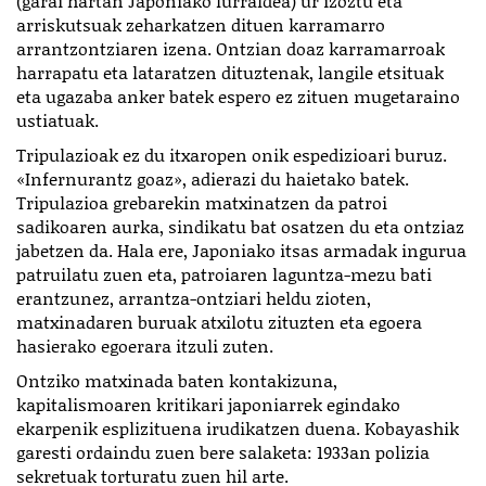
(garai hartan Japoniako lurraldea) ur izoztu eta
arriskutsuak zeharkatzen dituen karramarro
arrantzontziaren izena. Ontzian doaz karramarroak
harrapatu eta lataratzen dituztenak, langile etsituak
eta ugazaba anker batek espero ez zituen mugetaraino
ustiatuak.
Tripulazioak ez du itxaropen onik espedizioari buruz.
«Infernurantz goaz», adierazi du haietako batek.
Tripulazioa grebarekin matxinatzen da patroi
sadikoaren aurka, sindikatu bat osatzen du eta ontziaz
jabetzen da. Hala ere, Japoniako itsas armadak ingurua
patruilatu zuen eta, patroiaren laguntza-mezu bati
erantzunez, arrantza-ontziari heldu zioten,
matxinadaren buruak atxilotu zituzten eta egoera
hasierako egoerara itzuli zuten.
Ontziko matxinada baten kontakizuna,
kapitalismoaren kritikari japoniarrek egindako
ekarpenik esplizituena irudikatzen duena. Kobayashik
garesti ordaindu zuen bere salaketa: 1933an polizia
sekretuak torturatu zuen hil arte.