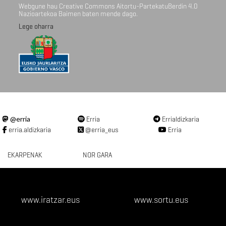
Webgune hau Creative Commons Aitortu-PartekatuBerdin 4.0
Nazioartekoa Baimen baten mende dago.
Lege oharra
@erria
Erria
Errialdizkaria
erria.aldizkaria
@erria_eus
Erria
EKARPENAK
NOR GARA
www.iratzar.eus
www.sortu.eus