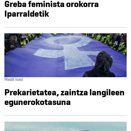
Greba feminista orokorra
Iparraldetik
Maddi Isasi
Prekarietatea, zaintza langileen
egunerokotasuna