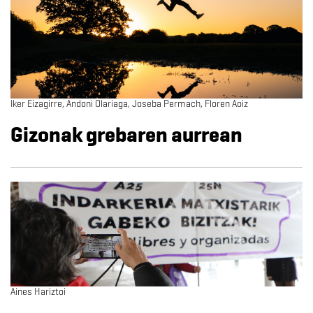
Iker Eizagirre, Andoni Olariaga, Joseba Permach, Floren Aoiz
Gizonak grebaren aurrean
Aines Hariztoi