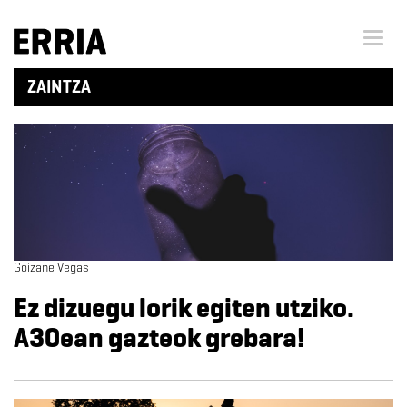
Menu 
ZAINTZA
Goizane Vegas
Ez dizuegu lorik egiten utziko.
A30ean gazteok grebara!