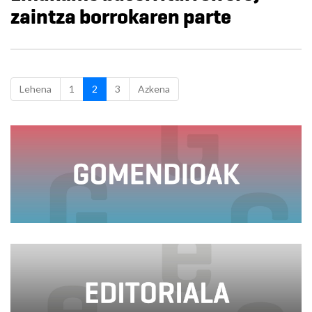
zaintza borrokaren parte
Lehena
1
2
3
Azkena