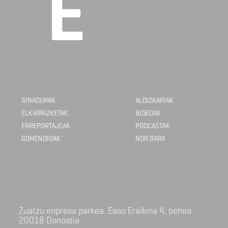
SINADURAK
ALDIZKARIAK
ELKARRIZKETAK
BIDEOAK
ERREPORTAJEAK
PODCASTAK
GOMENDIOAK
NOR GARA
Zuatzu enpresa parkea. Easo Eraikina 4, behea.
20018 Donostia