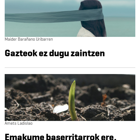
Maider Barañano Uribarren
Gazteok ez dugu zaintzen
Amets Ladislao
Emakume baserritarrok ere,