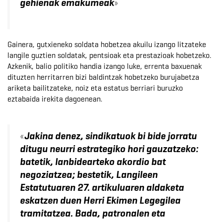
»
gehienak emakumeak
Gainera, gutxieneko soldata hobetzea akuilu izango litzateke
langile guztien soldatak, pentsioak eta prestazioak hobetzeko.
Azkenik, balio politiko handia izango luke, errenta baxuenak
dituzten herritarren bizi baldintzak hobetzeko burujabetza
ariketa bailitzateke, noiz eta estatus berriari buruzko
eztabaida irekita dagoenean.
«
Jakina denez, sindikatuok bi bide jorratu
ditugu neurri estrategiko hori gauzatzeko:
batetik, lanbidearteko akordio bat
negoziatzea; bestetik, Langileen
Estatutuaren 27. artikuluaren aldaketa
eskatzen duen Herri Ekimen Legegilea
tramitatzea. Bada, patronalen eta