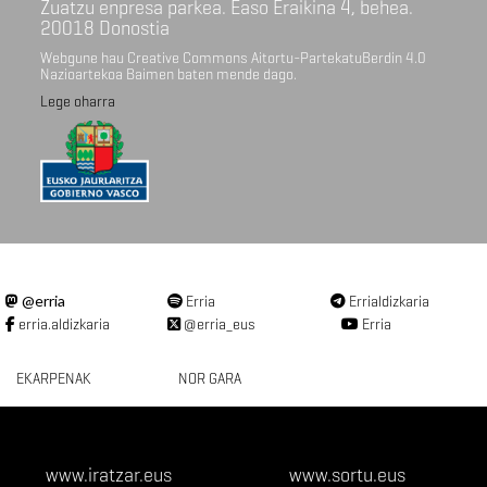
Zuatzu enpresa parkea. Easo Eraikina 4, behea.
20018 Donostia
Webgune hau Creative Commons Aitortu-PartekatuBerdin 4.0
Nazioartekoa Baimen baten mende dago.
Lege oharra
@erria
Erria
Errialdizkaria
erria.aldizkaria
@erria_eus
Erria
EKARPENAK
NOR GARA
www.iratzar.eus
www.sortu.eus