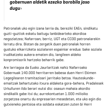
gobernuen aldetik ezezko borobila jaso
»
dugu
Patronalak uko egin izana larria da, bereziki EAEn, sindikatu
guzti-guztiok eskatu baitugu lanbidearteko akordioa
negoziatzea; Nafarroan, berriz, UGT eta CCOO patronalarekin
lerratu dira. Bistan da zergatik duen patronalak horren
gustuko elkarrizketa sozialaren espainiar eredua: bake soziala
irudikatzeko aukera ematen dio, langileen aldeko
konpromisorik hartzeko beharrik gabe.
Are larriagoa da Eusko Jaurlaritzak nahiz Nafarroako
Gobernuak 140.000 herritarren babesa duen Herri Ekimen
Legegilearen tramitazioari jarritako betoa. Hauteskunde-
emaitzak behartutako itxura aldaketa gora-behera, Pradalesek
Urkulluren ildo berari eutsi dio: osasun mahaia akordio
sindikalik gabe itxi du; aurrekontuetan 1.000 milioiko
zorpetzea onartu du enpresarien mesedetan, eta uko egin dio
gutxieneko pentsioa eta soldata eskatzen zuten bi Herri