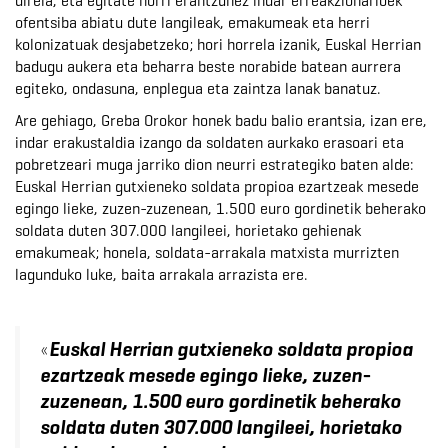
direla, eta egitate horri erantzunez indar erreakzionarioek
ofentsiba abiatu dute langileak, emakumeak eta herri
kolonizatuak desjabetzeko; hori horrela izanik, Euskal Herrian
badugu aukera eta beharra beste norabide batean aurrera
egiteko, ondasuna, enplegua eta zaintza lanak banatuz.
Are gehiago, Greba Orokor honek badu balio erantsia, izan ere,
indar erakustaldia izango da soldaten aurkako erasoari eta
pobretzeari muga jarriko dion neurri estrategiko baten alde:
Euskal Herrian gutxieneko soldata propioa ezartzeak mesede
egingo lieke, zuzen-zuzenean, 1.500 euro gordinetik beherako
soldata duten 307.000 langileei, horietako gehienak
emakumeak; honela, soldata-arrakala matxista murrizten
lagunduko luke, baita arrakala arrazista ere.
«
Euskal Herrian gutxieneko soldata propioa
ezartzeak mesede egingo lieke, zuzen-
zuzenean, 1.500 euro gordinetik beherako
soldata duten 307.000 langileei, horietako