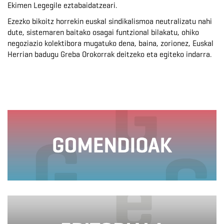
Ekimen Legegile eztabaidatzeari.
Ezezko bikoitz horrekin euskal sindikalismoa neutralizatu nahi
dute, sistemaren baitako osagai funtzional bilakatu, ohiko
negoziazio kolektibora mugatuko dena, baina, zorionez, Euskal
Herrian badugu Greba Orokorrak deitzeko eta egiteko indarra.