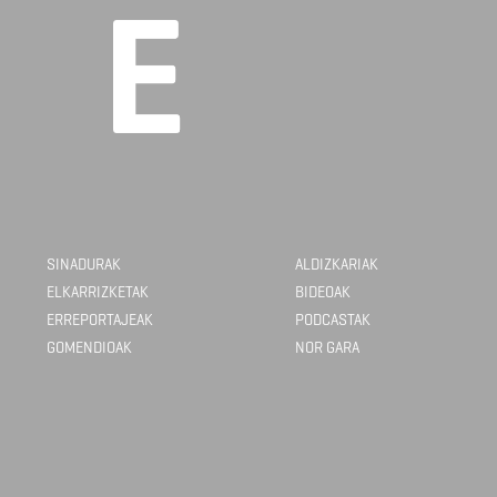
SINADURAK
ALDIZKARIAK
ELKARRIZKETAK
BIDEOAK
ERREPORTAJEAK
PODCASTAK
GOMENDIOAK
NOR GARA