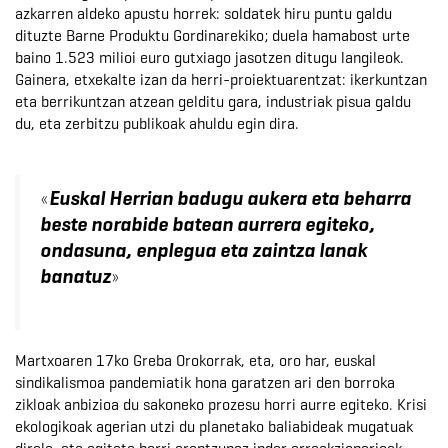
azkarren aldeko apustu horrek: soldatek hiru puntu galdu
dituzte Barne Produktu Gordinarekiko; duela hamabost urte
baino 1.523 milioi euro gutxiago jasotzen ditugu langileok.
Gainera, etxekalte izan da herri-proiektuarentzat: ikerkuntzan
eta berrikuntzan atzean gelditu gara, industriak pisua galdu
du, eta zerbitzu publikoak ahuldu egin dira.
«
Euskal Herrian badugu aukera eta beharra
beste norabide batean aurrera egiteko,
ondasuna, enplegua eta zaintza lanak
»
banatuz
Martxoaren 17ko Greba Orokorrak, eta, oro har, euskal
sindikalismoa pandemiatik hona garatzen ari den borroka
zikloak anbizioa du sakoneko prozesu horri aurre egiteko. Krisi
ekologikoak agerian utzi du planetako baliabideak mugatuak