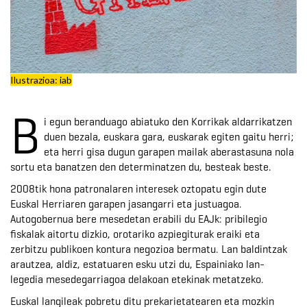
Ilustrazioa: iab
B
i egun beranduago abiatuko den Korrikak aldarrikatzen
duen bezala, euskara gara, euskarak egiten gaitu herri;
eta herri gisa dugun garapen mailak aberastasuna nola
sortu eta banatzen den determinatzen du, besteak beste.
2008tik hona patronalaren interesek oztopatu egin dute
Euskal Herriaren garapen jasangarri eta justuagoa.
Autogobernua bere mesedetan erabili du EAJk: pribilegio
fiskalak aitortu dizkio, orotariko azpiegiturak eraiki eta
zerbitzu publikoen kontura negozioa bermatu. Lan baldintzak
arautzea, aldiz, estatuaren esku utzi du, Espainiako lan-
legedia mesedegarriagoa delakoan etekinak metatzeko.
Euskal langileak pobretu ditu prekarietatearen eta mozkin