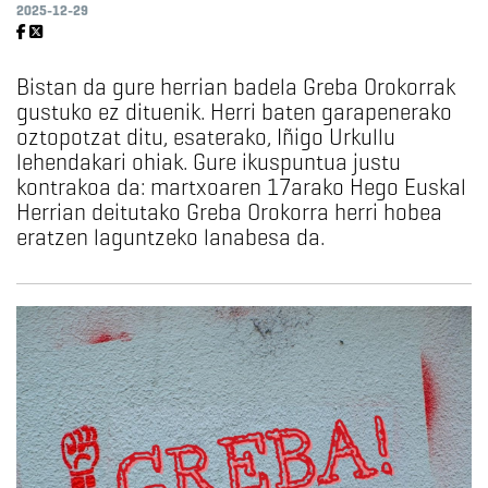
2025-12-29
Bistan da gure herrian badela Greba Orokorrak
gustuko ez dituenik. Herri baten garapenerako
oztopotzat ditu, esaterako, Iñigo Urkullu
lehendakari ohiak. Gure ikuspuntua justu
kontrakoa da: martxoaren 17arako Hego Euskal
Herrian deitutako Greba Orokorra herri hobea
eratzen laguntzeko lanabesa da.