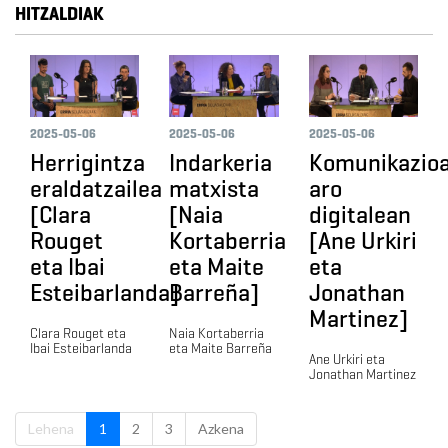
HITZALDIAK
2025-05-06
2025-05-06
2025-05-06
Herrigintza
Indarkeria
Komunikazio
eraldatzailea
matxista
aro
[Clara
[Naia
digitalean
Rouget
Kortaberria
[Ane Urkiri
eta Ibai
eta Maite
eta
Esteibarlanda]
Barreña]
Jonathan
Martinez]
Clara Rouget eta
Naia Kortaberria
Ibai Esteibarlanda
eta Maite Barreña
Ane Urkiri eta
Jonathan Martinez
Lehena
1
2
3
Azkena