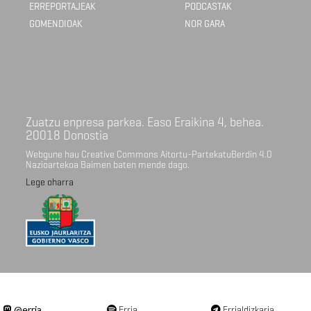
ERREPORTAJEAK
PODCASTAK
GOMENDIOAK
NOR GARA
Zuatzu enpresa parkea. Easo Eraikina 4, behea.
20018 Donostia
Webgune hau Creative Commons Aitortu-PartekatuBerdin 4.0
Nazioartekoa Baimen baten mende dago.
Lege oharra
@erria
Erria
Errialdizkaria