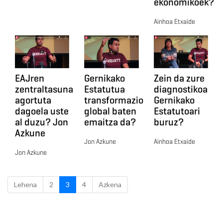
ekonomikoek?
Ainhoa Etxaide
Zein da zure
Gernikako
EAJren
diagnostikoa
Estatutua
zentraltasuna
Gernikako
transformazio
agortuta
Estatutoari
global baten
dagoela uste
buruz?
emaitza da?
al duzu? Jon
Azkune
Ainhoa Etxaide
Jon Azkune
Jon Azkune
Lehena
2
3
4
Azkena