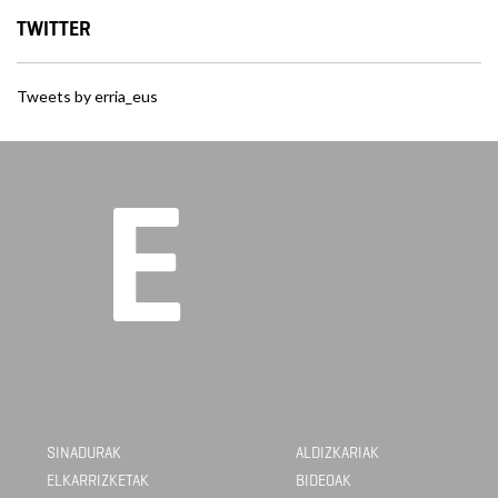
TWITTER
Tweets by erria_eus
SINADURAK
ALDIZKARIAK
ELKARRIZKETAK
BIDEOAK