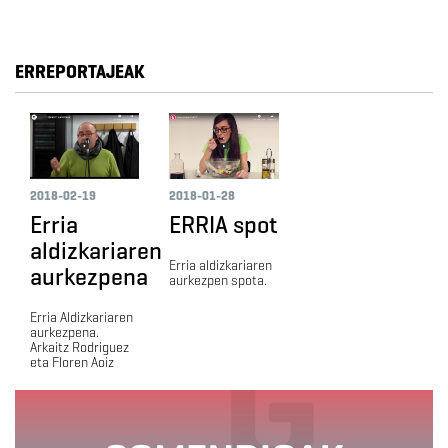
ERREPORTAJEAK
2018-02-19
2018-01-28
Erria
ERRIA spot
aldizkariaren
Erria aldizkariaren
aurkezpena
aurkezpen spota.
Erria Aldizkariaren
aurkezpena.
Arkaitz Rodriguez
eta Floren Aoiz