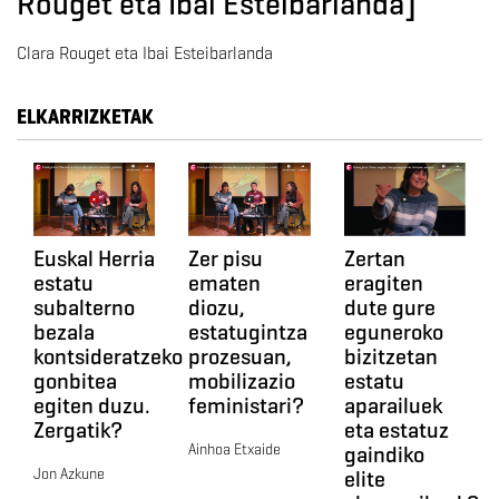
Rouget eta Ibai Esteibarlanda]
Clara Rouget eta Ibai Esteibarlanda
ELKARRIZKETAK
Euskal Herria
Zer pisu
Zertan
estatu
ematen
eragiten
subalterno
diozu,
dute gure
bezala
estatugintza
eguneroko
kontsideratzeko
prozesuan,
bizitzetan
gonbitea
mobilizazio
estatu
egiten duzu.
feministari?
aparailuek
Zergatik?
eta estatuz
Ainhoa Etxaide
gaindiko
Jon Azkune
elite