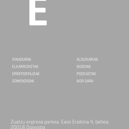
SINADURAK
ALDIZKARIAK
ELKARRIZKETAK
BIDEOAK
ERREPORTAJEAK
PODCASTAK
GOMENDIOAK
NOR GARA
Zuatzu enpresa parkea. Easo Eraikina 4, behea.
20018 Donostia