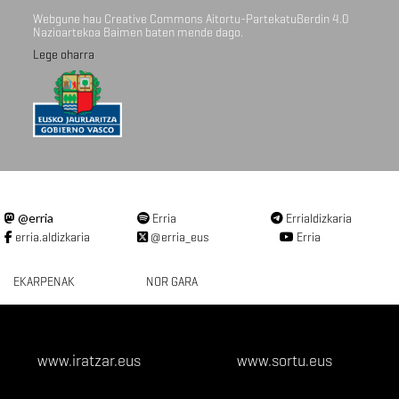
Webgune hau Creative Commons Aitortu-PartekatuBerdin 4.0
Nazioartekoa Baimen baten mende dago.
Lege oharra
@erria
Erria
Errialdizkaria
erria.aldizkaria
@erria_eus
Erria
EKARPENAK
NOR GARA
www.iratzar.eus
www.sortu.eus