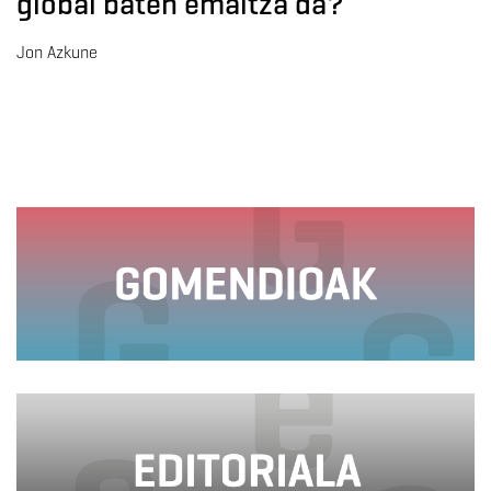
global baten emaitza da?
Jon Azkune