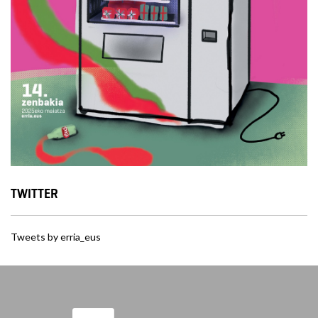
TWITTER
Tweets by erria_eus