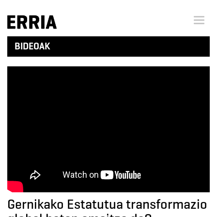
Menu 
BIDEOAK
Gernikako Estatutua transformazio