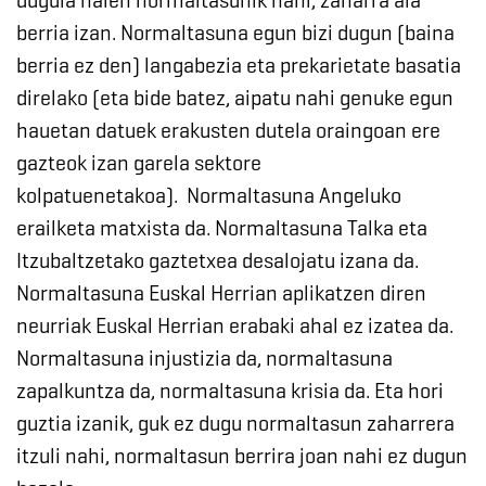
dugula haien normaltasunik nahi, zaharra ala
berria izan. Normaltasuna egun bizi dugun (baina
berria ez den) langabezia eta prekarietate basatia
direlako (eta bide batez, aipatu nahi genuke egun
hauetan datuek erakusten dutela oraingoan ere
gazteok izan garela sektore
kolpatuenetakoa). Normaltasuna Angeluko
erailketa matxista da. Normaltasuna Talka eta
Itzubaltzetako gaztetxea desalojatu izana da.
Normaltasuna Euskal Herrian aplikatzen diren
neurriak Euskal Herrian erabaki ahal ez izatea da.
Normaltasuna injustizia da, normaltasuna
zapalkuntza da, normaltasuna krisia da. Eta hori
guztia izanik, guk ez dugu normaltasun zaharrera
itzuli nahi, normaltasun berrira joan nahi ez dugun