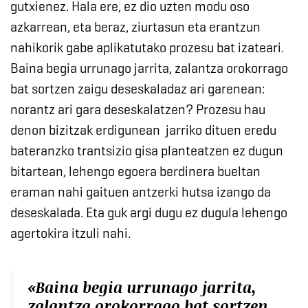
gutxienez. Hala ere, ez dio uzten modu oso
azkarrean, eta beraz, ziurtasun eta erantzun
nahikorik gabe aplikatutako prozesu bat izateari.
Baina begia urrunago jarrita, zalantza orokorrago
bat sortzen zaigu deseskaladaz ari garenean:
norantz ari gara deseskalatzen? Prozesu hau
denon bizitzak erdigunean jarriko dituen eredu
bateranzko trantsizio gisa planteatzen ez dugun
bitartean, lehengo egoera berdinera bueltan
eraman nahi gaituen antzerki hutsa izango da
deseskalada. Eta guk argi dugu ez dugula lehengo
agertokira itzuli nahi.
«Baina begia urrunago jarrita,
zalantza orokorrago bat sortzen