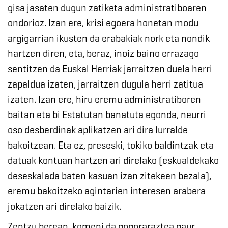
gisa jasaten dugun zatiketa administratiboaren
ondorioz. Izan ere, krisi egoera honetan modu
argigarrian ikusten da erabakiak nork eta nondik
hartzen diren, eta, beraz, inoiz baino errazago
sentitzen da Euskal Herriak jarraitzen duela herri
zapaldua izaten, jarraitzen dugula herri zatitua
izaten. Izan ere, hiru eremu administratiboren
baitan eta bi Estatutan banatuta egonda, neurri
oso desberdinak aplikatzen ari dira lurralde
bakoitzean. Eta ez, preseski, tokiko baldintzak eta
datuak kontuan hartzen ari direlako (eskualdekako
deseskalada baten kasuan izan zitekeen bezala),
eremu bakoitzeko agintarien interesen arabera
jokatzen ari direlako baizik.
Zentzu berean, komeni da gogoraraztea gaur