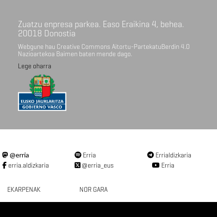
Zuatzu enpresa parkea. Easo Eraikina 4, behea.
20018 Donostia
Webgune hau Creative Commons Aitortu-PartekatuBerdin 4.0
Nazioartekoa Baimen baten mende dago.
Lege oharra
@erria
Erria
Errialdizkaria
erria.aldizkaria
@erria_eus
Erria
EKARPENAK
NOR GARA