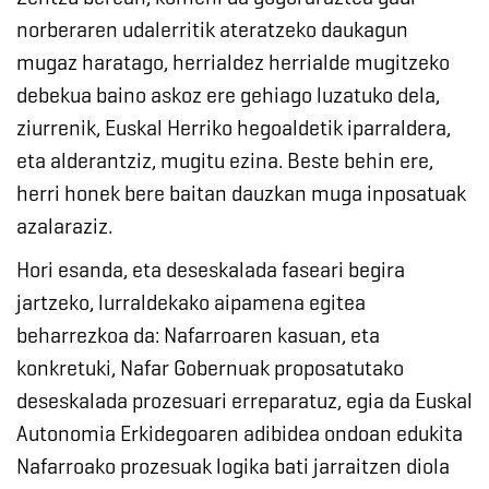
norberaren udalerritik ateratzeko daukagun
mugaz haratago, herrialdez herrialde mugitzeko
debekua baino askoz ere gehiago luzatuko dela,
ziurrenik, Euskal Herriko hegoaldetik iparraldera,
eta alderantziz, mugitu ezina. Beste behin ere,
herri honek bere baitan dauzkan muga inposatuak
azalaraziz
.
Hori esanda, eta deseskalada faseari begira
jartzeko, lurraldekako aipamena egitea
beharrezkoa da: Nafarroaren kasuan, eta
konkretuki, Nafar Gobernuak proposatutako
deseskalada prozesuari erreparatuz, egia da Euskal
Autonomia Erkidegoaren adibidea ondoan edukita
Nafarroako prozesuak logika bati jarraitzen diola