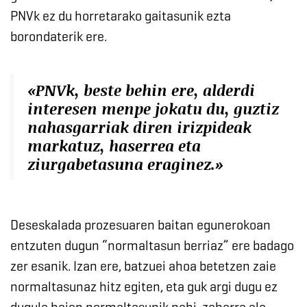
PNVk ez du horretarako gaitasunik ezta
borondaterik ere.
«PNVk, beste behin ere, alderdi
interesen menpe jokatu du, guztiz
nahasgarriak diren irizpideak
markatuz, haserrea eta
ziurgabetasuna eraginez.»
Deseskalada prozesuaren baitan egunerokoan
entzuten dugun “normaltasun berriaz” ere badago
zer esanik. Izan ere, batzuei ahoa betetzen zaie
normaltasunaz hitz egiten, eta guk argi dugu ez