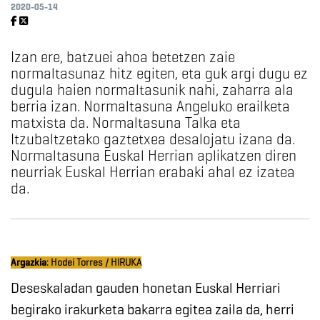
2020-05-14
Izan ere, batzuei ahoa betetzen zaie
normaltasunaz hitz egiten, eta guk argi dugu ez
dugula haien normaltasunik nahi, zaharra ala
berria izan. Normaltasuna Angeluko erailketa
matxista da. Normaltasuna Talka eta
Itzubaltzetako gaztetxea desalojatu izana da.
Normaltasuna Euskal Herrian aplikatzen diren
neurriak Euskal Herrian erabaki ahal ez izatea
da.
Argazkia
:
Hodei Torres / HIRUKA
Deseskaladan gauden honetan Euskal Herriari
begirako irakurketa bakarra egitea zaila da, herri