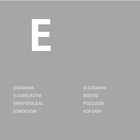
SINADURAK
ALDIZKARIAK
ELKARRIZKETAK
BIDEOAK
ERREPORTAJEAK
PODCASTAK
GOMENDIOAK
NOR GARA