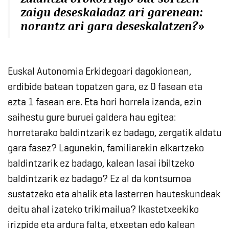
zaigu deseskaladaz ari garenean:
norantz ari gara deseskalatzen?»
Euskal Autonomia Erkidegoari dagokionean,
erdibide batean topatzen gara, ez 0 fasean eta
ezta 1 fasean ere. Eta hori horrela izanda, ezin
saihestu gure buruei galdera hau egitea:
horretarako baldintzarik ez badago, zergatik aldatu
gara fasez? Lagunekin, familiarekin elkartzeko
baldintzarik ez badago, kalean lasai ibiltzeko
baldintzarik ez badago? Ez al da kontsumoa
sustatzeko eta ahalik eta lasterren hauteskundeak
deitu ahal izateko trikimailua? Ikastetxeekiko
irizpide eta ardura falta, etxeetan edo kalean