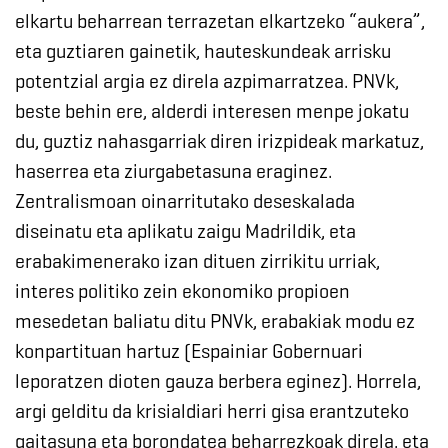
elkartu beharrean terrazetan elkartzeko “aukera”,
eta guztiaren gainetik, hauteskundeak arrisku
potentzial argia ez direla azpimarratzea. PNVk,
beste behin ere, alderdi interesen menpe jokatu
du, guztiz nahasgarriak diren irizpideak markatuz,
haserrea eta ziurgabetasuna eraginez.
Zentralismoan oinarritutako deseskalada
diseinatu eta aplikatu zaigu Madrildik, eta
erabakimenerako izan dituen zirrikitu urriak,
interes politiko zein ekonomiko propioen
mesedetan baliatu ditu PNVk, erabakiak modu ez
konpartituan hartuz (Espainiar Gobernuari
leporatzen dioten gauza berbera eginez). Horrela,
argi gelditu da krisialdiari herri gisa erantzuteko
gaitasuna eta borondatea beharrezkoak direla, eta