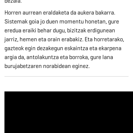
bezala.
Horren aurrean eraldaketa da aukera bakarra.
Sistemak goia jo duen momentu honetan, gure
eredua eraiki behar dugu, bizitzak erdigunean
jarriz, hemen eta orain erabakiz. Eta horretarako,
gazteok egin dezakegun eskaintza eta ekarpena
argia da, antolakuntza eta borroka, gure lana
burujabetzaren norabidean eginez.