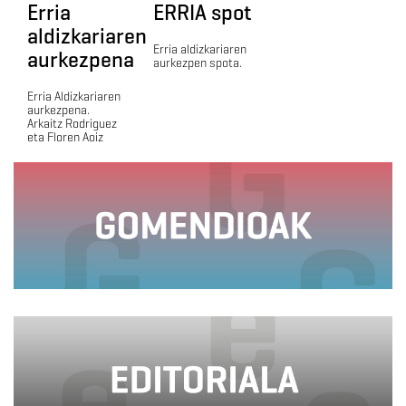
Erria
ERRIA spot
aldizkariaren
Erria aldizkariaren
aurkezpena
aurkezpen spota.
Erria Aldizkariaren
aurkezpena.
Arkaitz Rodriguez
eta Floren Aoiz