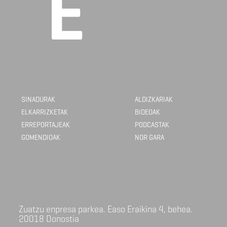
SINADURAK
ALDIZKARIAK
ELKARRIZKETAK
BIDEOAK
ERREPORTAJEAK
PODCASTAK
GOMENDIOAK
NOR GARA
Zuatzu enpresa parkea. Easo Eraikina 4, behea.
20018 Donostia