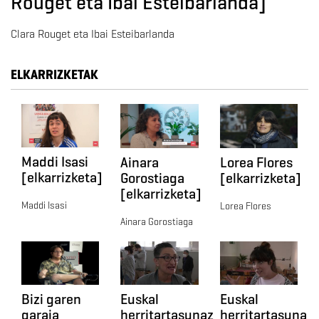
Rouget eta Ibai Esteibarlanda]
Clara Rouget eta Ibai Esteibarlanda
ELKARRIZKETAK
Maddi Isasi
Ainara
Lorea Flores
[elkarrizketa]
Gorostiaga
[elkarrizketa]
[elkarrizketa]
Maddi Isasi
Lorea Flores
Ainara Gorostiaga
Bizi garen
Euskal
Euskal
garaia
herritartasunaz
herritartasuna