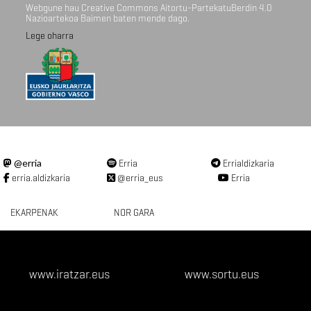
Webgune hau Creative Commons Aitortu-PartekatuBerdin 4.0
Nazioartekoa Baimen baten mende dago.
Lege oharra
@erria
Erria
Errialdizkaria
erria.aldizkaria
@erria_eus
Erria
EKARPENAK
NOR GARA
www.iratzar.eus
www.sortu.eus