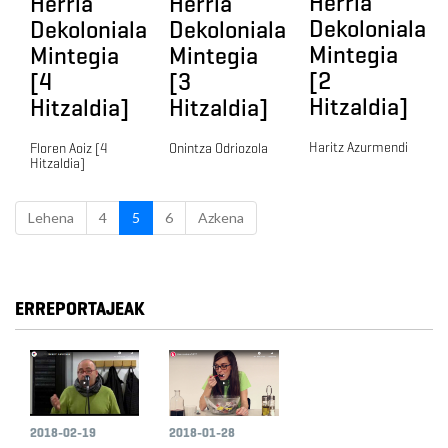
Herria
Herria
Herria
Dekoloniala
Dekoloniala
Dekoloniala
Mintegia
Mintegia
Mintegia
[2
[4
[3
Hitzaldia]
Hitzaldia]
Hitzaldia]
Haritz Azurmendi
Floren Aoiz [4
Onintza Odriozola
Hitzaldia]
Lehena
4
5
6
Azkena
ERREPORTAJEAK
2018-02-19
2018-01-28