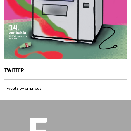
TWITTER
Tweets by erria_eus