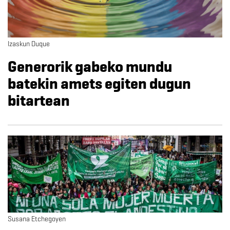
Izaskun Duque
Generorik gabeko mundu
batekin amets egiten dugun
bitartean
Susana Etchegoyen