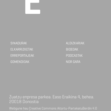
SINADURAK
ALDIZKARIAK
ELKARRIZKETAK
BIDEOAK
ERREPORTAJEAK
PODCASTAK
GOMENDIOAK
NOR GARA
Zuatzu enpresa parkea. Easo Eraikina 4, behea.
20018 Donostia
Webgune hau Creative Commons Aitortu-PartekatuBerdin 4.0