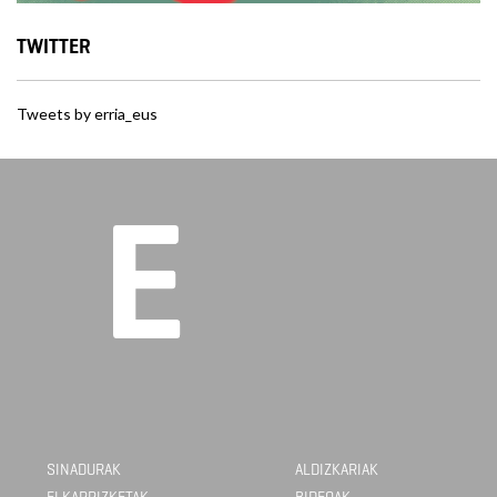
TWITTER
Tweets by erria_eus
SINADURAK
ALDIZKARIAK