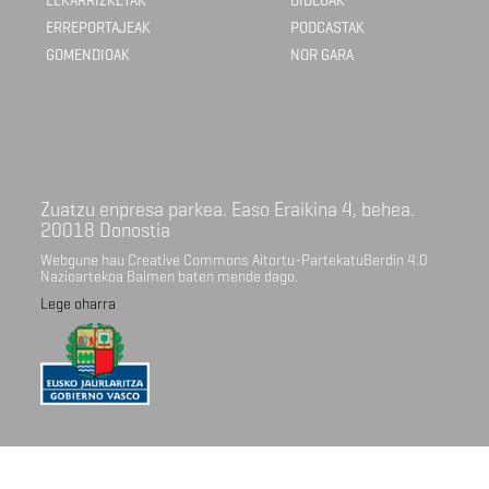
ELKARRIZKETAK
BIDEOAK
ERREPORTAJEAK
PODCASTAK
GOMENDIOAK
NOR GARA
Zuatzu enpresa parkea. Easo Eraikina 4, behea.
20018 Donostia
Webgune hau Creative Commons Aitortu-PartekatuBerdin 4.0
Nazioartekoa Baimen baten mende dago.
Lege oharra