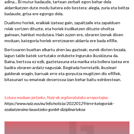
adina... Bi mutur badaude, tartean zerbait egon behar dela
aldarrikatzen dute modu batera edo bestera: alegia, zuria eta beltza
badaude, grisa ere egongo dela.
Dualismo horiek, eraikiak izateaz gain, zapaltzaile eta zapalduen
rolak sortzen dituzte, eta horiek irudikatzen dituzte oholtza
gainean, hainbat modutara. Hain zuzen ere, obraren izenak dioen
moduan, kategoria horiek erretzearen aldarria ere bada eRRe.
Bertsoaren bueltan elkartu ziren lau gazteak; eurek dioten bezala,
lagun talde batek sortutako ordubete inguruko ikuskizuna da.
Baina, bertsoa ez ezik, gaztetasuna eta marika eta bollera izatea ere
badira obraren ardatz nagusiak. Begirada horretatik, ikusleari
galderak eragin, barruak erre eta gorputza mugitzen dio eRRek,
bitasunari su emateak deserosoa izan behar baitu ezinbestean.
Lotura moduan jartzeko, Naiz-ek argitaratutako erreportajea:
https://www.naiz.eus/eu/info/noticia/20220129/erre-kategoriak-
ezabatzeraino-lausotzeko-gonbit-diziplinartekoa