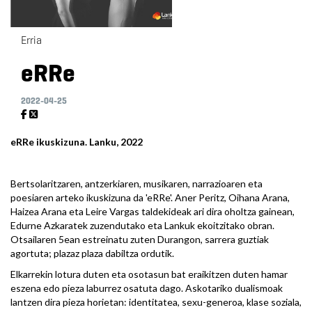
Erria
eRRe
2022-04-25
eRRe ikuskizuna. Lanku, 2022
Bertsolaritzaren, antzerkiaren, musikaren, narrazioaren eta
poesiaren arteko ikuskizuna da 'eRRe'. Aner Peritz, Oihana Arana,
Haizea Arana eta Leire Vargas taldekideak ari dira oholtza gainean,
Edurne Azkaratek zuzendutako eta Lankuk ekoitzitako obran.
Otsailaren 5ean estreinatu zuten Durangon, sarrera guztiak
agortuta; plazaz plaza dabiltza ordutik.
Elkarrekin lotura duten eta osotasun bat eraikitzen duten hamar
eszena edo pieza laburrez osatuta dago. Askotariko dualismoak
lantzen dira pieza horietan: identitatea, sexu-generoa, klase soziala,