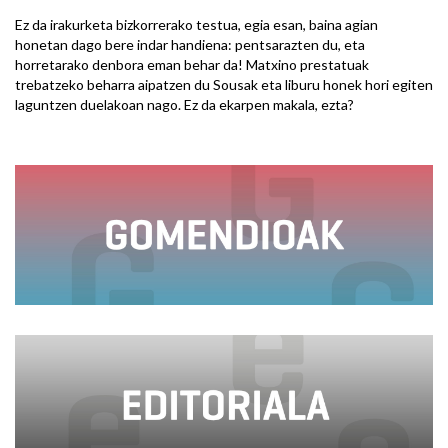
Ez da irakurketa bizkorrerako testua, egia esan, baina agian
honetan dago bere indar handiena: pentsarazten du, eta
horretarako denbora eman behar da! Matxino prestatuak
trebatzeko beharra aipatzen du Sousak eta liburu honek hori egiten
laguntzen duelakoan nago. Ez da ekarpen makala, ezta?