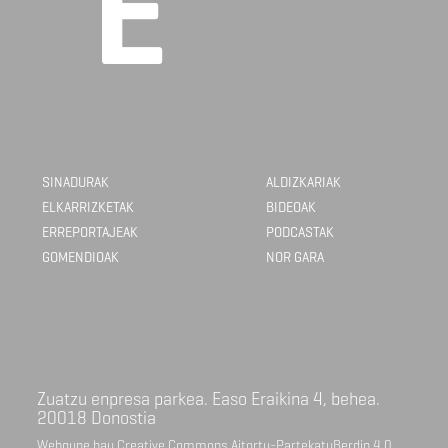
SINADURAK
ALDIZKARIAK
ELKARRIZKETAK
BIDEOAK
ERREPORTAJEAK
PODCASTAK
GOMENDIOAK
NOR GARA
Zuatzu enpresa parkea. Easo Eraikina 4, behea.
20018 Donostia
Webgune hau Creative Commons Aitortu-PartekatuBerdin 4.0