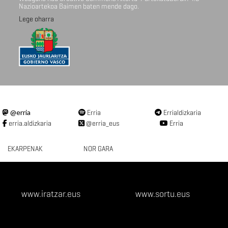
Nazioartekoa Baimen baten mende dago.
Lege oharra
@erria
Erria
Errialdizkaria
erria.aldizkaria
@erria_eus
Erria
EKARPENAK
NOR GARA
www.iratzar.eus
www.sortu.eus