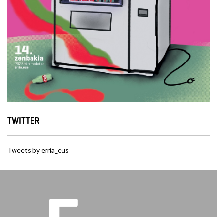
TWITTER
Tweets by erria_eus