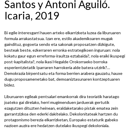
Santos y Antoni Aguiló.
Icaria, 2019
Bi egile interesgarri hauen arteko elkarrizketa luzea da liburuaren
formula arrakastatsua. Izan ere, estilo akademikoaren mugak
gaindituz, gogoeta sendo eta sakonak proposatzen dizkigute,
besteak beste, ezkerraren erronka estrategikoen inguruan: nola
kokatu gaur egun erreforma-iraultza eztabaida?, nola eraiki ikuspegi
post-kapitalista?, nola ikasi Hegalde Orokorraeko borroka
esperientzietatik Iparraren harrokeria alde batera utzirik?…
Demokrazia birpentsatu eta forma berrien arabera gauzatu, hauxe
dugu proposamenetako bat, demoaniztasunaren kontzeptuaren
bidez.
Liburuaren egileak pentsalari emankorrak dira teoriatik haratago
joateko gai direlako, herri mugimenduen jarduerak gertutik
ezagutzen dituzten heinean, eraldaketarako pistak ematea zein
garrantzizkoa den ederki dakitelako. Dekolonitateak hartzen du
protagonismo berezia elkarrizketan, Europako estaturik gabeko
nazioen auzira ere hedatzen dutelako ikuspegi dekoloniala.