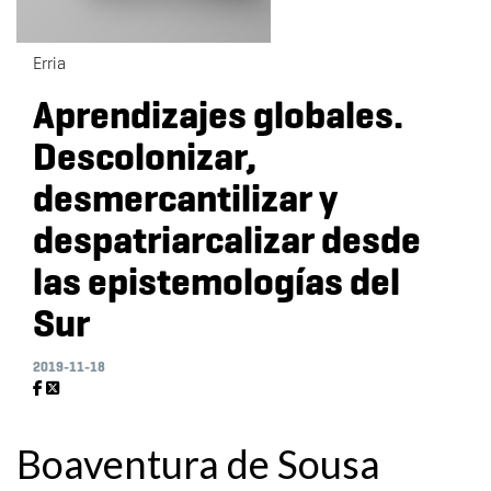
Erria
Aprendizajes globales.
Descolonizar,
desmercantilizar y
despatriarcalizar desde
las epistemologías del
Sur
2019-11-18
Boaventura de Sousa