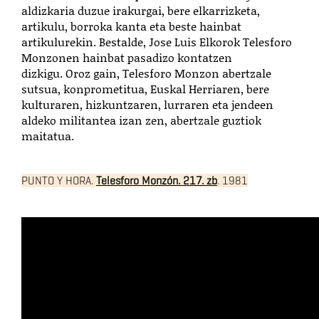
aldizkaria duzue irakurgai, bere elkarrizketa,
artikulu, borroka kanta eta beste hainbat
artikulurekin. Bestalde, Jose Luis Elkorok Telesforo
Monzonen hainbat pasadizo kontatzen
dizkigu. Oroz gain, Telesforo Monzon abertzale
sutsua, konprometitua, Euskal Herriaren, bere
kulturaren, hizkuntzaren, lurraren eta jendeen
aldeko militantea izan zen, abertzale guztiok
maitatua.
PUNTO Y HORA.
Telesforo Monzón. 217. zb
. 1981