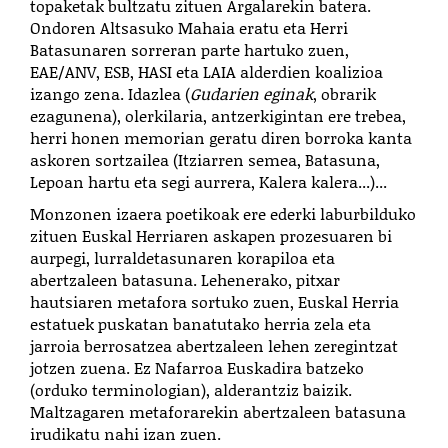
topaketak bultzatu zituen Argalarekin batera.
Ondoren Altsasuko Mahaia eratu eta Herri
Batasunaren sorreran parte hartuko zuen,
EAE/ANV, ESB, HASI eta LAIA alderdien koalizioa
izango zena. Idazlea (
Gudarien eginak
, obrarik
ezagunena), olerkilaria, antzerkigintan ere trebea,
herri honen memorian geratu diren borroka kanta
askoren sortzailea (Itziarren semea, Batasuna,
Lepoan hartu eta segi aurrera, Kalera kalera...)...
Monzonen izaera poetikoak ere ederki laburbilduko
zituen Euskal Herriaren askapen prozesuaren bi
aurpegi, lurraldetasunaren korapiloa eta
abertzaleen batasuna. Lehenerako, pitxar
hautsiaren metafora sortuko zuen, Euskal Herria
estatuek puskatan banatutako herria zela eta
jarroia berrosatzea abertzaleen lehen zeregintzat
jotzen zuena. Ez Nafarroa Euskadira batzeko
(orduko terminologian), alderantziz baizik.
Maltzagaren metaforarekin abertzaleen batasuna
irudikatu nahi izan zuen.