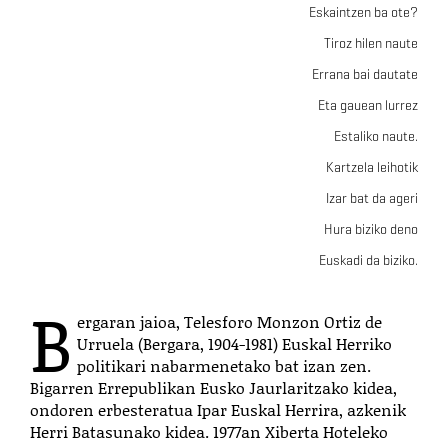
Eskaintzen ba ote?
Tiroz hilen naute
Errana bai dautate
Eta gauean lurrez
Estaliko naute.
Kartzela leihotik
Izar bat da ageri
Hura biziko deno
Euskadi da biziko.
B
ergaran jaioa, Telesforo Monzon Ortiz de
Urruela (Bergara, 1904-1981) Euskal Herriko
politikari nabarmenetako bat izan zen.
Bigarren Errepublikan Eusko Jaurlaritzako kidea,
ondoren erbesteratua Ipar Euskal Herrira, azkenik
Herri Batasunako kidea. 1977an Xiberta Hoteleko