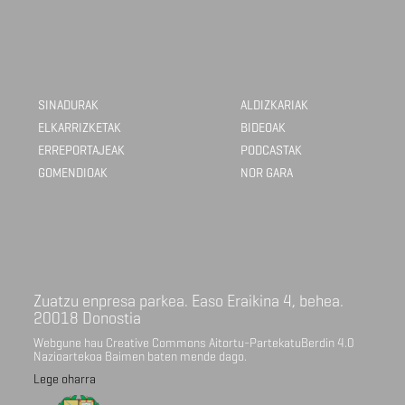
SINADURAK
ALDIZKARIAK
ELKARRIZKETAK
BIDEOAK
ERREPORTAJEAK
PODCASTAK
GOMENDIOAK
NOR GARA
Zuatzu enpresa parkea. Easo Eraikina 4, behea.
20018 Donostia
Webgune hau Creative Commons Aitortu-PartekatuBerdin 4.0
Nazioartekoa Baimen baten mende dago.
Lege oharra