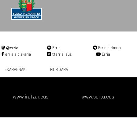
@erria
Erria
Errialdizkaria
erria.aldizkaria
@erria_eus
Erria
EKARPENAK
NOR GARA
www.iratzar.eus
www.sortu.eus