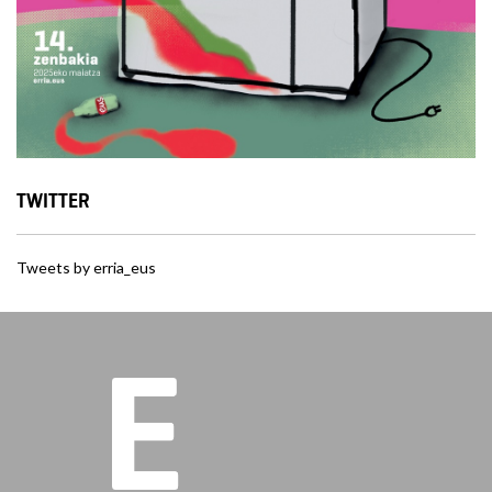
TWITTER
Tweets by erria_eus