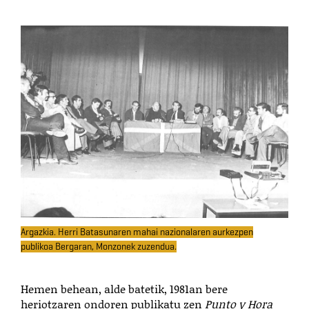
Argazkia. Herri Batasunaren mahai nazionalaren aurkezpen
publikoa Bergaran, Monzonek zuzendua.
Hemen behean, alde batetik, 1981an bere
heriotzaren ondoren publikatu zen
Punto y Hora