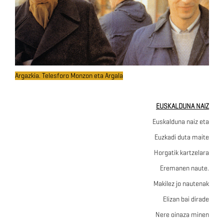
Argazkia. Telesforo Monzon eta Argala
EUSKALDUNA NAIZ
Euskalduna naiz eta
Euzkadi duta maite
Horgatik kartzelara
Eremanen naute.
Makilez jo nautenak
Elizan bai dirade
Nere oinaza minen