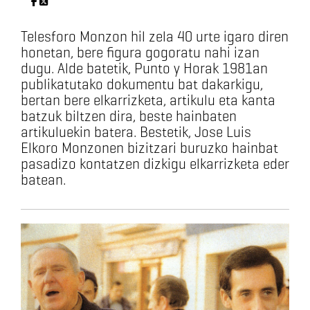
Telesforo Monzon hil zela 40 urte igaro diren
honetan, bere figura gogoratu nahi izan
dugu. Alde batetik, Punto y Horak 1981an
publikatutako dokumentu bat dakarkigu,
bertan bere elkarrizketa, artikulu eta kanta
batzuk biltzen dira, beste hainbaten
artikuluekin batera. Bestetik, Jose Luis
Elkoro Monzonen bizitzari buruzko hainbat
pasadizo kontatzen dizkigu elkarrizketa eder
batean.