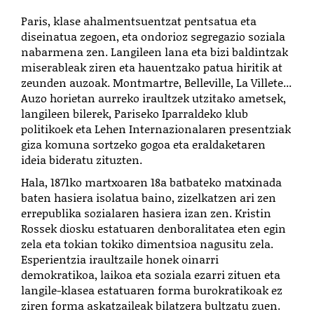
Paris, klase ahalmentsuentzat pentsatua eta
diseinatua zegoen, eta ondorioz segregazio soziala
nabarmena zen. Langileen lana eta bizi baldintzak
miserableak ziren eta hauentzako patua hiritik at
zeunden auzoak. Montmartre, Belleville, La Villete...
Auzo horietan aurreko iraultzek utzitako ametsek,
langileen bilerek, Pariseko Iparraldeko klub
politikoek eta Lehen Internazionalaren presentziak
giza komuna sortzeko gogoa eta eraldaketaren
ideia bideratu zituzten.
Hala, 1871ko martxoaren 18a batbateko matxinada
baten hasiera isolatua baino, zizelkatzen ari zen
errepublika sozialaren hasiera izan zen. Kristin
Rossek diosku estatuaren denboralitatea eten egin
zela eta tokian tokiko dimentsioa nagusitu zela.
Esperientzia iraultzaile honek oinarri
demokratikoa, laikoa eta soziala ezarri zituen eta
langile-klasea estatuaren forma burokratikoak ez
ziren forma askatzaileak bilatzera bultzatu zuen.