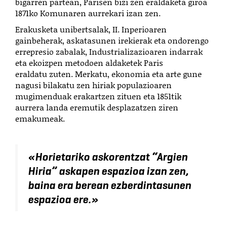
bigarren partean, Parisen bizi zen eraldaketa giroa
1871ko Komunaren aurrekari izan zen.
Erakusketa unibertsalak, II. Inperioaren
gainbeherak, askatasunen irekierak eta ondorengo
errepresio zabalak, Industrializazioaren indarrak
eta ekoizpen metodoen aldaketek Paris
eraldatu zuten. Merkatu, ekonomia eta arte gune
nagusi bilakatu zen hiriak populazioaren
mugimenduak erakartzen zituen eta 1851tik
aurrera landa eremutik desplazatzen ziren
emakumeak.
«
Horietariko askorentzat “Argien
Hiria” askapen espazioa izan zen,
baina era berean ezberdintasunen
espazioa ere.
»