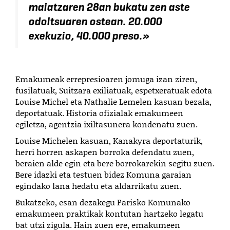
maiatzaren 28an bukatu zen aste
odoltsuaren ostean. 20.000
exekuzio, 40.000 preso.»
Emakumeak errepresioaren jomuga izan ziren,
fusilatuak, Suitzara exiliatuak, espetxeratuak edota
Louise Michel eta Nathalie Lemelen kasuan bezala,
deportatuak. Historia ofizialak emakumeen
egiletza, agentzia ixiltasunera kondenatu zuen.
Louise Michelen kasuan, Kanakyra deportaturik,
herri horren askapen borroka defendatu zuen,
beraien alde egin eta bere borrokarekin segitu zuen.
Bere idazki eta testuen bidez Komuna garaian
egindako lana hedatu eta aldarrikatu zuen.
Bukatzeko, esan dezakegu Parisko Komunako
emakumeen praktikak kontutan hartzeko legatu
bat utzi zigula. Hain zuen ere, emakumeen