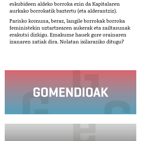
eskubideen aldeko borroka ezin da Kapitalaren
aurkako borrokatik baztertu (eta alderantziz).
Parisko komuna, beraz, langile borrokak borroka
feministekin uztartzearen aukerak eta zailtasunak
erakutsi dizkigu. Emakume hauek gure orainaren
izanaren zatiak dira. Nolatan ixilaraziko ditugu?