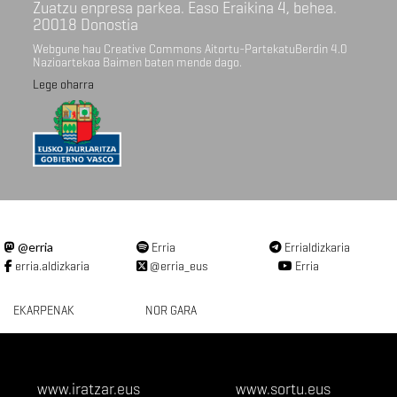
Zuatzu enpresa parkea. Easo Eraikina 4, behea.
20018 Donostia
Webgune hau Creative Commons Aitortu-PartekatuBerdin 4.0
Nazioartekoa Baimen baten mende dago.
Lege oharra
@erria
Erria
Errialdizkaria
erria.aldizkaria
@erria_eus
Erria
EKARPENAK
NOR GARA
www.iratzar.eus
www.sortu.eus