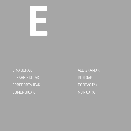
SINADURAK
ALDIZKARIAK
ELKARRIZKETAK
BIDEOAK
ERREPORTAJEAK
PODCASTAK
GOMENDIOAK
NOR GARA