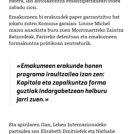
batera, lan antolakuntza emanzipatzaileari bidea
zabadu zion.
Emakumeen bi erakundek paper garrantzitsu bat
jokatu zuten Komuna garaian: Louise Michel
maisu anarkista buru zuen Montmartreko Zaintza
Batzordeak, Pariseko defentsan eta emakumeen
formakuntza politikoan zentraturik.
«
Emakumeen erakunde honen
programa iraultzailea izan zen:
Kapitala eta zapalkuntza forma
guztiak indargabetzean helburu
jarri zuen.
»
Eta apirilaren 11an, Lehen Internazionaleko
partaidea zen Elisabeth Dmitriefek eta Nathalie