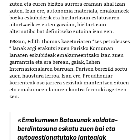
zuten eta euren bizitza aurrera eraman ahal izan
zuten. Izan ere, autonomia materiala, emakumeek
bozka eskubiderik eta hiritartasun estatusaren
aitortzarik ez zuten garaian, hiritartasun
alternatibo bat definitzeko zutoina izan zen.
1963an, Edith Thomas kazetariaren “Les petroleuses
“ lanak argi erakutsi zuen Parisko Komunan
lanaren eskubideak emakumeentzako izan zuen
garrantzia eta era berean, gaiak, Lehen
Internazionalaren barruan, Parisen bereziki sortu
zuen haustura lerroa. Izan ere, Proudhoniar
korrenteak oso jarrera sexistak mantentzen zituen
eta emakumeen lanaren kontra fermuki agertzen
zen.
«
Emakumeen Batasunak soldata-
berdintasuna eskatu zuen bai eta
autogestionatutako lantegiak