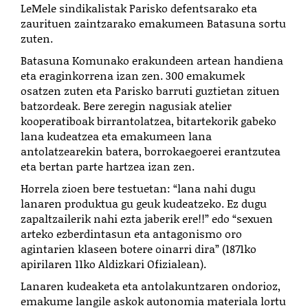
LeMele sindikalistak Parisko defentsarako eta
zaurituen zaintzarako emakumeen Batasuna sortu
zuten.
Batasuna Komunako erakundeen artean handiena
eta eraginkorrena izan zen. 300 emakumek
osatzen zuten eta Parisko barruti guztietan zituen
batzordeak. Bere zeregin nagusiak atelier
kooperatiboak birrantolatzea, bitartekorik gabeko
lana kudeatzea eta
emakumeen lana
antolatzearekin batera, borrokaegoerei erantzutea
eta bertan parte hartzea izan zen.
Horrela zioen bere testuetan: “lana nahi dugu
lanaren produktua gu geuk kudeatzeko. Ez dugu
zapaltzailerik nahi ezta jaberik ere!!” edo “sexuen
arteko ezberdintasun eta antagonismo oro
agintarien klaseen botere oinarri dira” (1871ko
apirilaren 11ko Aldizkari Ofizialean).
Lanaren kudeaketa eta antolakuntzaren ondorioz,
emakume langile askok autonomia materiala lortu