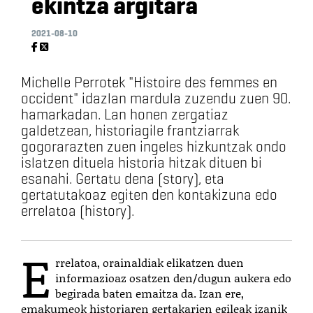
ekintza argitara
2021-08-10
Michelle Perrotek "Histoire des femmes en
occident" idazlan mardula zuzendu zuen 90.
hamarkadan. Lan honen zergatiaz
galdetzean, historiagile frantziarrak
gogorarazten zuen ingeles hizkuntzak ondo
islatzen dituela historia hitzak dituen bi
esanahi. Gertatu dena (story), eta
gertatutakoaz egiten den kontakizuna edo
errelatoa (history).
E
rrelatoa, orainaldiak elikatzen duen
informazioaz osatzen den/dugun aukera edo
begirada baten emaitza da. Izan ere,
emakumeok historiaren gertakarien egileak izanik