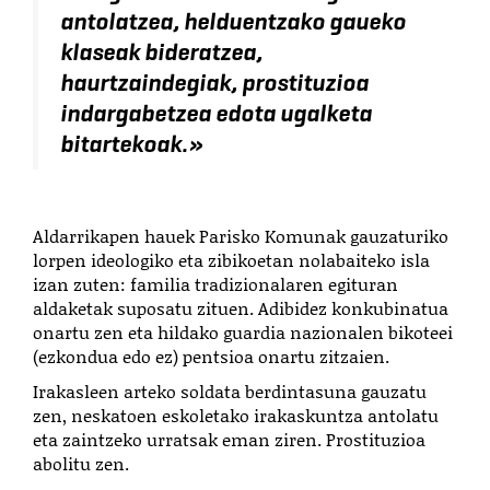
antolatzea, helduentzako gaueko
klaseak bideratzea,
haurtzaindegiak, prostituzioa
indargabetzea edota ugalketa
bitartekoak.
»
Aldarrikapen hauek Parisko Komunak gauzaturiko
lorpen ideologiko eta zibikoetan nolabaiteko isla
izan zuten: familia tradizionalaren egituran
aldaketak suposatu zituen.
Adibidez konkubinatua
onartu zen eta hildako guardia nazionalen bikoteei
(ezkondua edo ez) pentsioa onartu zitzaien.
Irakasleen arteko soldata berdintasuna gauzatu
zen, neskatoen eskoletako irakaskuntza antolatu
eta zaintzeko urratsak eman ziren. Prostituzioa
abolitu zen.