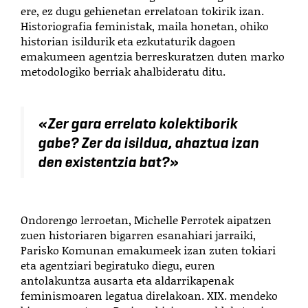
ere, ez dugu gehienetan errelatoan tokirik izan.
Historiografia feministak, maila honetan, ohiko
historian isildurik eta ezkutaturik dagoen
emakumeen agentzia berreskuratzen duten marko
metodologiko berriak ahalbideratu ditu.
«
Zer gara errelato kolektiborik
gabe? Zer da isildua, ahaztua izan
den existentzia bat?
»
Ondorengo lerroetan, Michelle Perrotek aipatzen
zuen historiaren bigarren esanahiari jarraiki,
Parisko Komunan emakumeek izan zuten tokiari
eta agentziari begiratuko diegu, euren
antolakuntza ausarta eta aldarrikapenak
feminismoaren legatua direlakoan. XIX. mendeko