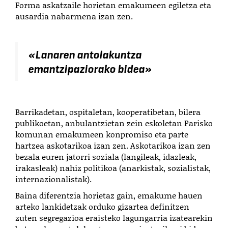
Forma askatzaile horietan emakumeen egiletza eta
ausardia nabarmena izan zen.
«
Lanaren antolakuntza
emantzipaziorako bidea
»
Barrikadetan, ospitaletan, kooperatibetan, bilera
publikoetan, anbulantzietan zein eskoletan Parisko
komunan emakumeen konpromiso eta parte
hartzea askotarikoa izan zen. Askotarikoa izan zen
bezala euren jatorri soziala (langileak, idazleak,
irakasleak) nahiz politikoa (anarkistak, sozialistak,
internazionalistak).
Baina diferentzia horietaz gain, emakume hauen
arteko lankidetzak orduko gizartea definitzen
zuten segregazioa eraisteko lagungarria izatearekin