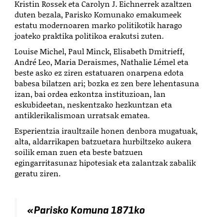
Kristin Rossek eta Carolyn J. Eichnerrek azaltzen
duten bezala, Parisko Komunako emakumeek
estatu modernoaren marko politikotik harago
joateko praktika politikoa erakutsi zuten.
Louise Michel, Paul Minck, Elisabeth Dmitrieff,
André Leo, Maria Deraismes, Nathalie Lémel eta
beste asko ez ziren estatuaren onarpena edota
babesa bilatzen ari; bozka ez zen bere lehentasuna
izan, bai ordea ezkontza instituzioan, lan
eskubideetan, neskentzako hezkuntzan eta
antiklerikalismoan urratsak ematea.
Esperientzia iraultzaile honen denbora mugatuak,
alta, aldarrikapen batzuetara hurbiltzeko aukera
soilik eman zuen eta beste batzuen
egingarritasunaz hipotesiak eta zalantzak zabalik
geratu ziren.
«Parisko Komuna 1871ko