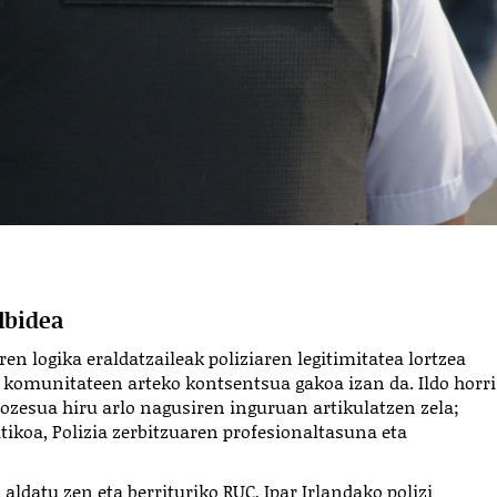
lbidea
en logika eraldatzaileak poliziaren legitimitatea lortzea
, komunitateen arteko kontsentsua gakoa izan da. Ildo horri
ozesua hiru arlo nagusiren inguruan artikulatzen zela;
ikoa, Polizia zerbitzuaren profesionaltasuna eta
aldatu zen eta berrituriko RUC, Ipar Irlandako polizi