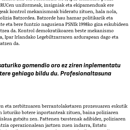
n. RUCen uniformeak, insigniak eta ekipamenduak ere
egeak kontrol mekanismoak bideratu zituen, hala nola,
olizia Batzordea. Batzorde hau hamar politikarik eta
te eta bere funtzio nagusiena PSNIk 1998ko giza eskubideen
latzea da. Kontrol demokratikoaren beste mekanismo
a, Ipar Irlandako Legebiltzarraren ardurapean dago eta
atzen da.
aturiko gomendio oro ez ziren inplementatu
otere gehiago bildu du. Profesionaltasuna
ren eta zerbitzuaren berrantolaketaren prozesuaren eskutik
 loturiko botere inportanteak zituen, baina poliziaren
iskua gutxitu zen. Pattenen txostenak adibidez, poliziaren
zia operazionalean jartzen zuen indarra, Estatu