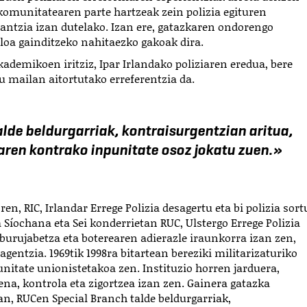
omunitatearen parte hartzeak zein polizia egituren
rantzia izan dutelako. Izan ere, gatazkaren ondorengo
oa gainditzeko nahitaezko gakoak dira.
kademikoen iritziz, Ipar Irlandako poliziaren eredua, bere
mailan aitortutako erreferentzia da.
lde beldurgarriak, kontraisurgentzian aritua,
ren kontrako inpunitate osoz jokatu zuen.
»
en, RIC, Irlandar Errege Polizia desagertu eta bi polizia sort
 Síochana eta Sei konderrietan RUC, Ulstergo Errege Polizia
 burujabetza eta boterearen adierazle iraunkorra izan zen,
gentzia. 1969tik 1998ra bitartean bereziki militarizaturiko
nitate unionistetakoa zen. Instituzio horren jarduera,
ena, kontrola eta zigortzea izan zen. Gainera gatazka
ian, RUCen Special Branch talde beldurgarriak,