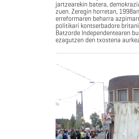
jartzearekin batera, demokrazi
zuen. Zeregin horretan, 1998an
erreformaren beharra azpimarra
politikari kontserbadore britan
Batzorde Independentearen bur
ezagutzen den txostena aurkez