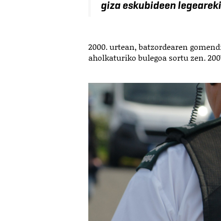
giza eskubideen legeareki
2000. urtean, batzordearen gomend
aholkaturiko bulegoa sortu zen. 20