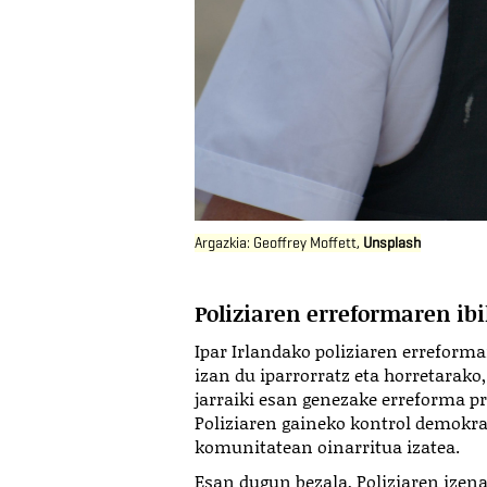
Argazkia: Geoffrey Moffett,
Unsplash
Poliziaren erreformaren ibi
Ipar Irlandako poliziaren erreformar
izan du iparrorratz eta horretarako
jarraiki esan genezake erreforma pr
Poliziaren gaineko kontrol demokrat
komunitatean oinarritua izatea.
Esan dugun bezala, Poliziaren izena 