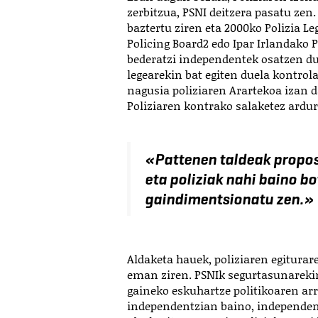
zerbitzua, PSNI deitzera pasatu ze
baztertu ziren eta 2000ko Polizia L
Policing Board
2
edo Ipar Irlandako P
bederatzi independentek osatzen du
legearekin bat egiten duela kontro
nagusia poliziaren Arartekoa izan d
Poliziaren kontrako salaketez ardur
«Pattenen taldeak propos
eta poliziak nahi baino b
gaindimentsionatu zen.»
Aldaketa hauek, poliziaren egitura
eman ziren. PSNIk segurtasunarekin
gaineko eskuhartze politikoaren arr
independentzian baino, independent