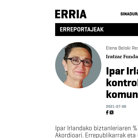
SINADUR
ERREPORTAJEAK
Elena Beloki Re
Iratzar Funda
Ipar Ir
kontro
komuni
2021-07-06
Ipar Irlandako biztanleriaren
Akordioari. Errepublikarrak eta