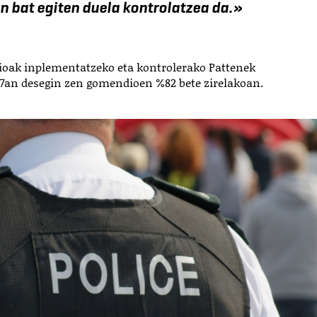
n bat egiten duela kontrolatzea da.»
ioak inplementatzeko eta kontrolerako Pattenek
07an desegin zen gomendioen %82 bete zirelakoan.