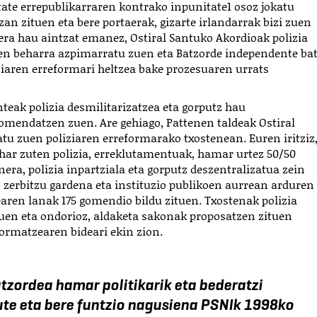
ate errepublikarraren kontrako inpunitate
1
osoz jokatu
zan zituen eta bere portaerak, gizarte irlandarrak bizi zuen
era hau aintzat emanez, Ostiral Santuko Akordioak polizia
en beharra azpimarratu zuen eta Batzorde independente ba
ziaren erreformari heltzea bake prozesuaren urrats
eak polizia desmilitarizatzea eta gorputz hau
omendatzen zuen. Are gehiago, Pattenen taldeak Ostiral
atu zuen poliziaren erreformarako txostenean. Euren iritziz
har zuten polizia, erreklutamentuak, hamar urtez 50/50
inera, polizia inpartziala eta gorputz deszentralizatua zein
, zerbitzu gardena eta instituzio publikoen aurrean arduren
aren lanak 175 gomendio bildu zituen. Txostenak polizia
 zuen eta ondorioz, aldaketa sakonak proposatzen zituen
formatzearen bideari ekin zion.
atzordea hamar politikarik eta bederatzi
te eta bere funtzio nagusiena PSNIk 1998ko