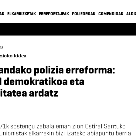
AK
ELKARRIZKETAK
ERREPORTAJEAK
POLIEDROAK
GOMENDIOAK
ALDI
sa
zioko kidea
landako polizia erreforma:
l demokratikoa eta
tatea ardatz
 %71k sostengu zabala eman zion Ostiral Santuko
 unionistak elkarrekin bizi izateko abiapuntu berria