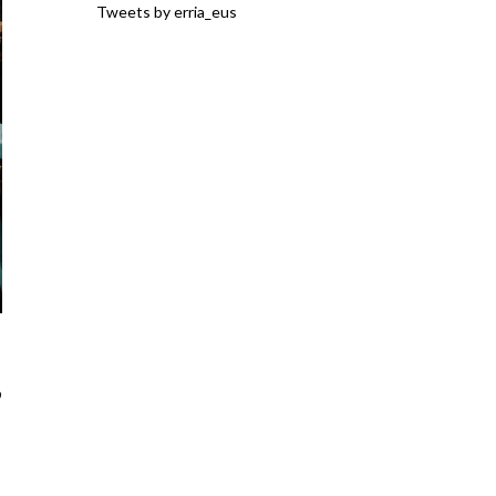
Tweets by erria_eus
o