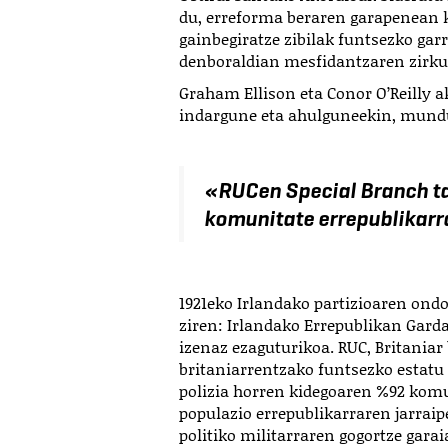
du, erreforma beraren garapenean k
gainbegiratze zibilak funtsezko gar
denboraldian mesfidantzaren zirkul
Graham Ellison eta Conor O’Reilly a
indargune eta ahulguneekin, mundu 
«
RUCen Special Branch ta
komunitate errepublikarra
1921eko Irlandako partizioaren ondor
ziren: Irlandako Errepublikan Garda
izenaz ezaguturikoa. RUC, Britaniar
britaniarrentzako funtsezko estatu a
polizia horren kidegoaren %92 komu
populazio errepublikarraren jarraip
politiko militarraren gogortze gara