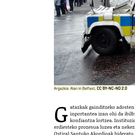
Argazkia: Alan in Belfast,
CC BY-NC-ND 2.0
G
atazkak gainditzeko adosten
inportantea izan ohi da ibil
konfiantza lortzea. Instituzi
erdiesteko prozesua luzea eta nekeza
Ostiral Santuko Akordioak bideratu 