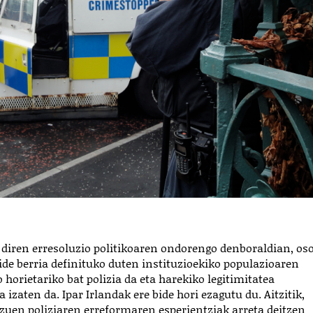
 diren erresoluzio politikoaren ondorengo denboraldian, os
bide berria definituko duten instituzioekiko populazioaren
o horietariko bat polizia da eta harekiko legitimitatea
 izaten da. Ipar Irlandak ere bide hori ezagutu du. Aitzitik,
zuen poliziaren erreformaren esperientziak arreta deitzen