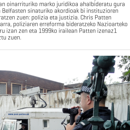
an oinarrituriko marko juridikoa ahalbideratu gura
 Belfasten sinaturiko akordioak bi instituzioren
tzen zuen: polizia eta justizia. Chris Patten
iarra, poliziaren erreforma bideratzeko Nazioarteko
u izan zen eta 1999ko irailean Patten izenaz1
tu zuen.