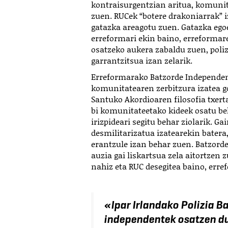
kontraisurgentzian aritua, komunit
zuen. RUCek “botere drakoniarrak” i
gatazka areagotu zuen. Gatazka ego
erreformari ekin baino, erreformar
osatzeko aukera zabaldu zuen, poli
garrantzitsua izan zelarik.
Erreformarako Batzorde Independent
komunitatearen zerbitzura izatea g
Santuko Akordioaren filosofia txert
bi komunitateetako kideek osatu be
irizpideari segitu behar ziolarik. Ga
desmilitarizatua izatearekin batera
erantzule izan behar zuen. Batzorde
auzia gai liskartsua zela aitortzen
nahiz eta RUC desegitea baino, erre
«Ipar Irlandako Polizia B
independentek osatzen du