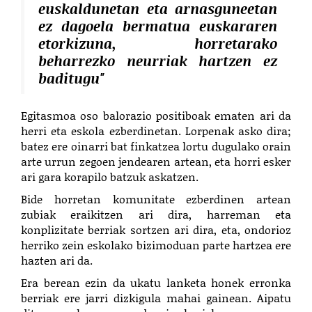
euskaldunetan eta arnasguneetan
ez dagoela bermatua euskararen
etorkizuna, horretarako
beharrezko neurriak hartzen ez
baditugu"
Egitasmoa oso balorazio positiboak ematen ari da
herri eta eskola ezberdinetan. Lorpenak asko dira;
batez ere oinarri bat finkatzea lortu dugulako orain
arte urrun zegoen jendearen artean, eta horri esker
ari gara korapilo batzuk askatzen.
Bide horretan komunitate ezberdinen artean
zubiak eraikitzen ari dira, harreman eta
konplizitate berriak sortzen ari dira, eta, ondorioz
herriko zein eskolako bizimoduan parte hartzea ere
hazten ari da.
Era berean ezin da ukatu lanketa honek erronka
berriak ere jarri dizkigula mahai gainean. Aipatu