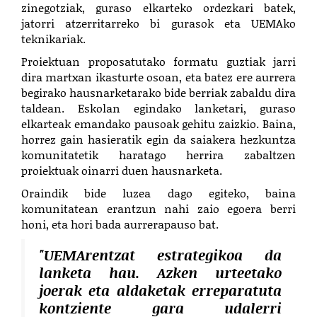
zinegotziak, guraso elkarteko ordezkari batek,
jatorri atzerritarreko bi gurasok eta UEMAko
teknikariak.
Proiektuan proposatutako formatu guztiak jarri
dira martxan ikasturte osoan, eta batez ere aurrera
begirako hausnarketarako bide berriak zabaldu dira
taldean. Eskolan egindako lanketari, guraso
elkarteak emandako pausoak gehitu zaizkio. Baina,
horrez gain hasieratik egin da saiakera hezkuntza
komunitatetik haratago herrira zabaltzen
proiektuak oinarri duen hausnarketa.
Oraindik bide luzea dago egiteko, baina
komunitatean erantzun nahi zaio egoera berri
honi, eta hori bada aurrerapauso bat.
"UEMArentzat estrategikoa da
lanketa hau. Azken urteetako
joerak eta aldaketak erreparatuta
kontziente gara udalerri