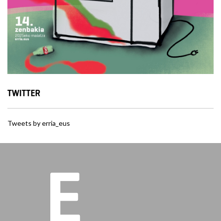
TWITTER
Tweets by erria_eus