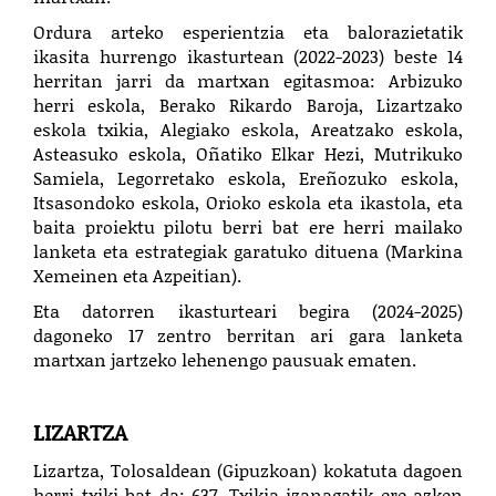
Ordura arteko esperientzia eta balorazietatik
ikasita hurrengo ikasturtean (2022-2023) beste 14
herritan jarri da martxan egitasmoa: Arbizuko
herri eskola, Berako Rikardo Baroja, Lizartzako
eskola txikia, Alegiako eskola, Areatzako eskola,
Asteasuko eskola, Oñatiko Elkar Hezi, Mutrikuko
Samiela, Legorretako eskola, Ereñozuko eskola,
Itsasondoko eskola, Orioko eskola eta ikastola, eta
baita proiektu pilotu berri bat ere herri mailako
lanketa eta estrategiak garatuko dituena (Markina
Xemeinen eta Azpeitian).
Eta datorren ikasturteari begira (2024-2025)
dagoneko 17 zentro berritan ari gara lanketa
martxan jartzeko lehenengo pausuak ematen.
LIZARTZA
Lizartza, Tolosaldean (Gipuzkoan) kokatuta dagoen
herri txiki bat da: 637. Txikia izanagatik ere azken