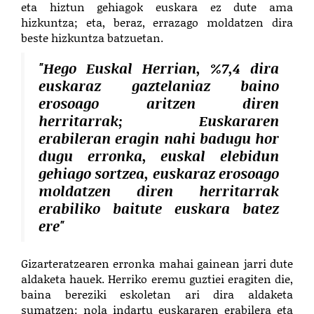
eta hiztun gehiagok euskara ez dute ama
hizkuntza; eta, beraz, errazago moldatzen dira
beste hizkuntza batzuetan.
"Hego Euskal Herrian, %7,4 dira
euskaraz gaztelaniaz baino
erosoago aritzen diren
herritarrak; Euskararen
erabileran eragin nahi badugu hor
dugu erronka, euskal elebidun
gehiago sortzea, euskaraz erosoago
moldatzen diren herritarrak
erabiliko baitute euskara batez
ere"
Gizarteratzearen erronka mahai gainean jarri dute
aldaketa hauek. Herriko eremu guztiei eragiten die,
baina bereziki eskoletan ari dira aldaketa
sumatzen
: nola indartu euskararen erabilera eta