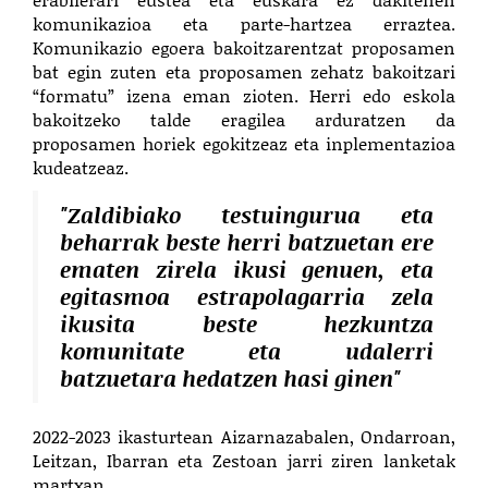
komunikazioa eta parte-hartzea erraztea.
Komunikazio egoera bakoitzarentzat proposamen
bat egin zuten eta proposamen zehatz bakoitzari
“formatu” izena eman zioten. Herri edo eskola
bakoitzeko talde eragilea arduratzen da
proposamen horiek egokitzeaz eta inplementazioa
kudeatzeaz.
"Zaldibiako testuingurua eta
beharrak beste herri batzuetan ere
ematen zirela ikusi genuen, eta
egitasmoa estrapolagarria zela
ikusita beste hezkuntza
komunitate eta udalerri
batzuetara hedatzen hasi ginen"
2022-2023 ikasturtean Aizarnazabalen, Ondarroan,
Leitzan, Ibarran eta Zestoan jarri ziren lanketak
martxan.