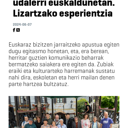
udalerri euskaldunetan.
Lizartzako esperientzia
2024-06-07
Euskaraz bizitzen jarraitzeko apustua egiten
dugu egitasmo honetan, eta, era berean,
herritar guztien komunikazio beharrak
bermatzeko saiakera ere egiten da. Zubiak
eraiki eta kulturarteko harremanak sustatu
nahi dira, eskoletan eta herri mailan denen
parte hartzea bultzatuz.