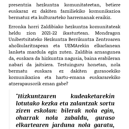
presentzia hezkuntza komunitateetan, betiere
euskaraz ez dakiten familiekiko komunikazioa
bermatuz eta kulturarteko harremanak eraikiz.
Erronka horri Zaldibiako hezkuntza komunitateak
heldu zion 2021-22 ikasturtean. Mondragon
Unibertsitateko Hezkuntza Berrikuntza Zentroaren
aholkularitzapean eta UEMArekin elkarlanean
lanketa mardula egin zuten. Zaldibia arnasgunea
da, euskara da hizkuntza nagusia, baina erabileran
nabari da jaitsiera. Testuinguru honetan, nola
bermatu euskara ez dakiten gurasoekiko
komunikazioa eta hartu-emana euskararekiko
atzerapausorik eman gabe?
"Hizkuntzaren kudeaketarekin
lotutako kezka eta zalantzak sortu
ziren eskolan: bilerak nola egin,
oharrak nola zabaldu, guraso
elkartearen jarduna nola garatu,