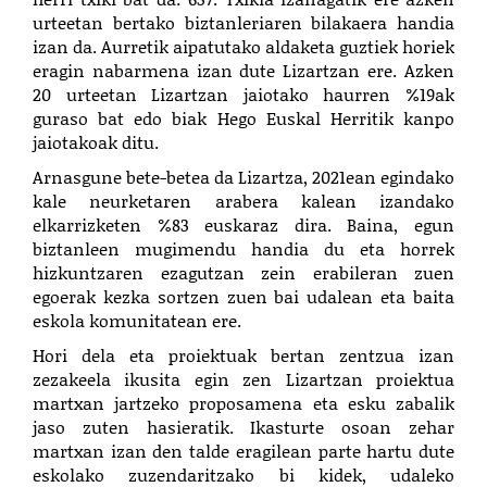
urteetan bertako biztanleriaren bilakaera handia
izan da. Aurretik aipatutako aldaketa guztiek horiek
eragin nabarmena izan dute Lizartzan ere. Azken
20 urteetan Lizartzan jaiotako haurren %19ak
guraso bat edo biak Hego Euskal Herritik kanpo
jaiotakoak ditu.
Arnasgune bete-betea da Lizartza, 2021ean egindako
kale neurketaren arabera kalean izandako
elkarrizketen %83 euskaraz dira. Baina, egun
biztanleen mugimendu handia du eta horrek
hizkuntzaren ezagutzan zein erabileran zuen
egoerak kezka sortzen zuen bai udalean eta baita
eskola komunitatean ere.
Hori dela eta proiektuak bertan zentzua izan
zezakeela ikusita egin zen Lizartzan proiektua
martxan jartzeko proposamena eta esku zabalik
jaso zuten hasieratik. Ikasturte osoan zehar
martxan izan den talde eragilean parte hartu dute
eskolako zuzendaritzako bi kidek, udaleko