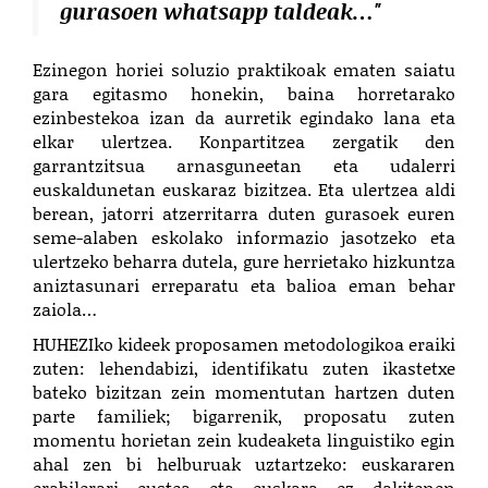
gurasoen whatsapp taldeak…"
Ezinegon horiei soluzio praktikoak ematen saiatu
gara egitasmo honekin, baina horretarako
ezinbestekoa izan da aurretik egindako lana eta
elkar ulertzea. Konpartitzea zergatik den
garrantzitsua arnasguneetan eta udalerri
euskaldunetan euskaraz bizitzea. Eta ulertzea aldi
berean, jatorri atzerritarra duten gurasoek euren
seme-alaben eskolako informazio jasotzeko eta
ulertzeko beharra dutela, gure herrietako hizkuntza
aniztasunari erreparatu eta balioa eman behar
zaiola…
HUHEZIko kideek proposamen metodologikoa eraiki
zuten: lehendabizi, identifikatu zuten ikastetxe
bateko bizitzan zein momentutan hartzen duten
parte familiek; bigarrenik, proposatu zuten
momentu horietan zein kudeaketa linguistiko egin
ahal zen bi helburuak uztartzeko: euskararen
erabilerari eustea eta euskara ez dakitenen