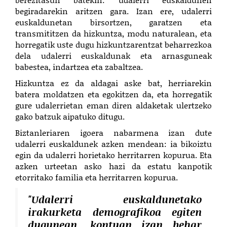
begiradarekin aritzen gara. Izan ere, udalerri
euskaldunetan birsortzen, garatzen eta
transmititzen da hizkuntza, modu naturalean, eta
horregatik uste dugu hizkuntzarentzat beharrezkoa
dela udalerri euskaldunak eta arnasguneak
babestea, indartzea eta zabaltzea.
Hizkuntza ez da aldagai aske bat, herriarekin
batera moldatzen eta egokitzen da, eta horregatik
gure udalerrietan eman diren aldaketak ulertzeko
gako batzuk aipatuko ditugu.
Biztanleriaren igoera nabarmena izan dute
udalerri euskaldunek azken mendean: ia bikoiztu
egin da udalerri horietako herritarren kopurua. Eta
azken urteetan asko hazi da estatu kanpotik
etorritako familia eta herritarren kopurua.
"Udalerri euskaldunetako
irakurketa demografikoa egiten
dugunean, kontuan izan behar