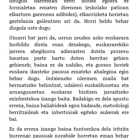
ditugun harreman berri horiek egoera ez
formaletan ematen direnean (eskolako patioan
elkartzen garenean adibidez), elkarrizketa horietan
gaztelania gailentzen ari da. Horri heldu behar
diogula uste dugu.
Oinarri bat jarri da, urrun zeuden asko euskarara
hurbildu direla esan dezakegu, euskararekiko
jarrera abegikorra adierazten dutela prozesu
hauetan parte hartu duten herritar gehien
gehienek; baina ez da nahiko, eta guraso horiek
euskara ikasteko pausua emateko ahalegina egin
behar dugu. Gutxieneko ulermen maila bat
bermatzeko behintzat, udalerri euskaldunetan eta
arnasguneetan euskaraz bizitzen jarraitzeko
ezinbestekoa izango baita. Badakigu ez dela apustu
erreza, baina baliabideak egon badaude, metodologi
berritzaileak eta inbertsioak egiteko aukerak ere
bai.
Ez da erreza izango baina funtsezkoa dela iritzita
hurrengo pausuak norabide horretan eman behar