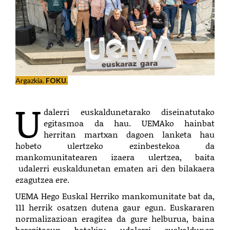
Argazkia.
FOKU
.
U
dalerri euskaldunetarako diseinatutako
egitasmoa da hau. UEMAko hainbat
herritan martxan dagoen lanketa hau
hobeto ulertzeko ezinbestekoa da
mankomunitatearen izaera ulertzea, baita
udalerri euskaldunetan ematen ari den bilakaera
ezagutzea ere.
UEMA Hego Euskal Herriko mankomunitate bat da,
111 herrik osatzen dutena gaur egun. Euskararen
normalizazioan eragitea da gure helburua, baina
berezitasun batekin: udalerri euskaldunen