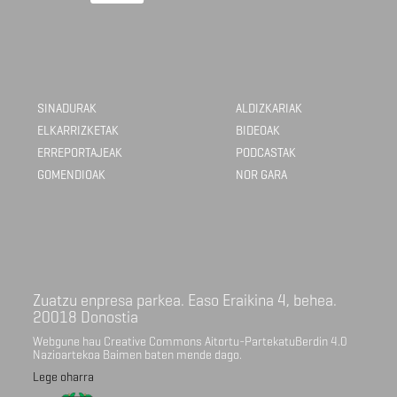
SINADURAK
ALDIZKARIAK
ELKARRIZKETAK
BIDEOAK
ERREPORTAJEAK
PODCASTAK
GOMENDIOAK
NOR GARA
Zuatzu enpresa parkea. Easo Eraikina 4, behea.
20018 Donostia
Webgune hau Creative Commons Aitortu-PartekatuBerdin 4.0
Nazioartekoa Baimen baten mende dago.
Lege oharra