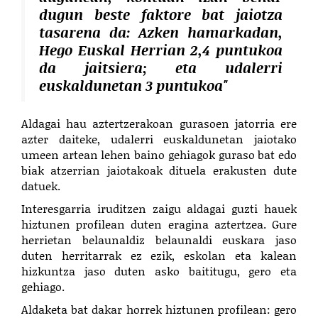
dugun beste faktore bat jaiotza
tasarena da: Azken hamarkadan,
Hego Euskal Herrian 2,4 puntukoa
da jaitsiera; eta udalerri
euskaldunetan 3 puntukoa"
Aldagai hau aztertzerakoan gurasoen jatorria ere
azter daiteke, udalerri euskaldunetan jaiotako
umeen artean lehen baino gehiagok guraso bat edo
biak atzerrian jaiotakoak dituela erakusten dute
datuek.
Interesgarria iruditzen zaigu aldagai guzti hauek
hiztunen profilean duten eragina aztertzea. Gure
herrietan belaunaldiz belaunaldi euskara jaso
duten herritarrak ez ezik, eskolan eta kalean
hizkuntza jaso duten asko baititugu, gero eta
gehiago.
Aldaketa bat dakar horrek hiztunen profilean: gero