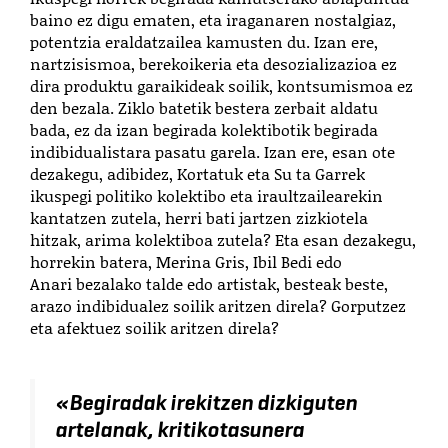
baino ez digu ematen, eta iraganaren nostalgiaz,
potentzia eraldatzailea kamusten du. Izan ere,
nartzisismoa, berekoikeria eta desozializazioa ez
dira produktu garaikideak soilik, kontsumismoa ez
den bezala. Ziklo batetik bestera zerbait aldatu
bada, ez da izan begirada kolektibotik begirada
indibidualistara pasatu garela. Izan ere, esan ote
dezakegu, adibidez, Kortatuk eta Su ta Garrek
ikuspegi politiko kolektibo eta iraultzailearekin
kantatzen zutela, herri bati jartzen zizkiotela
hitzak, arima kolektiboa zutela? Eta esan dezakegu,
horrekin batera, Merina Gris,
Ibil Bedi edo
Anari
bezalako talde edo artistak, besteak beste,
arazo indibidualez soilik aritzen direla? Gorputzez
eta afektuez soilik aritzen direla?
«
Begiradak irekitzen dizkiguten
artelanak, kritikotasunera