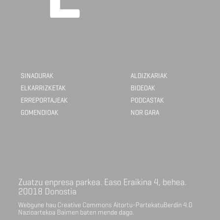
SINADURAK
ALDIZKARIAK
ELKARRIZKETAK
BIDEOAK
ERREPORTAJEAK
PODCASTAK
GOMENDIOAK
NOR GARA
Zuatzu enpresa parkea. Easo Eraikina 4, behea.
20018 Donostia
Webgune hau Creative Commons Aitortu-PartekatuBerdin 4.0
Nazioartekoa Baimen baten mende dago.