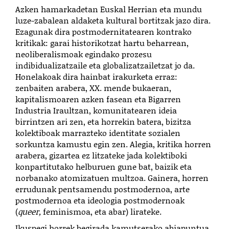
Azken hamarkadetan Euskal Herrian eta mundu
luze-zabalean aldaketa kultural bortitzak jazo dira.
Ezagunak dira postmodernitatearen kontrako
kritikak: garai historikotzat hartu beharrean,
neoliberalismoak egindako prozesu
indibidualizatzaile eta globalizatzailetzat jo da.
Honelakoak dira hainbat irakurketa erraz:
zenbaiten arabera, XX. mende bukaeran,
kapitalismoaren azken fasean eta Bigarren
Industria Iraultzan, komunitatearen ideia
birrintzen ari zen, eta horrekin batera, bizitza
kolektiboak marrazteko identitate sozialen
sorkuntza kamustu egin zen. Alegia, kritika horren
arabera, gizartea ez litzateke jada kolektiboki
konpartitutako helburuen gune bat, baizik eta
norbanako atomizatuen multzoa. Gainera, horren
errudunak pentsamendu postmodernoa, arte
postmodernoa eta ideologia postmodernoak
(
queer,
feminismoa, eta abar) lirateke.
Ikuspegi horrek begirada kamutserako abiapuntua