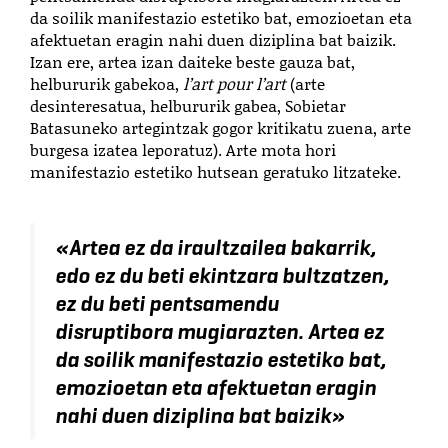
da soilik manifestazio estetiko bat, emozioetan eta
afektuetan eragin nahi duen diziplina bat baizik.
Izan ere, artea izan daiteke beste gauza bat,
helbururik gabekoa,
l’art pour l’art
(arte
desinteresatua, helbururik gabea, Sobietar
Batasuneko artegintzak gogor kritikatu zuena, arte
burgesa izatea leporatuz). Arte mota hori
manifestazio estetiko hutsean geratuko litzateke.
«
Artea ez da iraultzailea bakarrik,
edo ez du beti ekintzara bultzatzen,
ez du beti pentsamendu
disruptibora mugiarazten. Artea ez
da soilik manifestazio estetiko bat,
emozioetan eta afektuetan eragin
nahi duen diziplina bat baizik
»