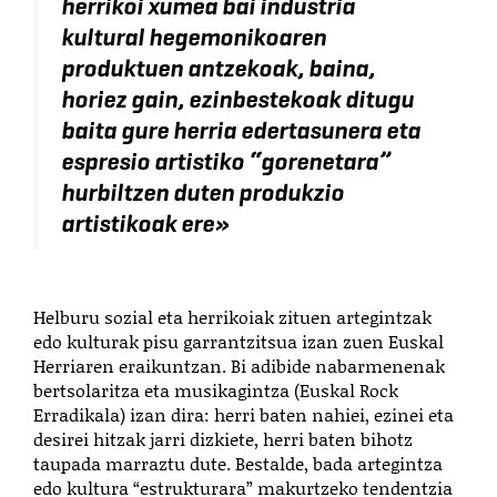
herrikoi xumea bai industria
kultural hegemonikoaren
produktuen antzekoak, baina,
horiez gain, ezinbestekoak ditugu
baita gure herria edertasunera eta
espresio artistiko “gorenetara”
hurbiltzen duten produkzio
artistikoak ere
»
Helburu sozial eta herrikoiak zituen artegintzak
edo kulturak pisu garrantzitsua izan zuen Euskal
Herriaren eraikuntzan. Bi adibide nabarmenenak
bertsolaritza eta musikagintza (Euskal Rock
Erradikala) izan dira: herri baten nahiei, ezinei eta
desirei hitzak jarri dizkiete, herri baten bihotz
taupada marraztu dute. Bestalde, bada artegintza
edo kultura “estrukturara” makurtzeko tendentzia