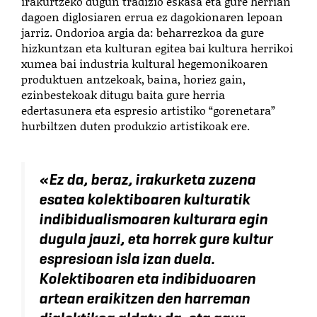
irakurtzeko dugun tradizio eskasa eta gure herrian
dagoen diglosiaren errua ez dagokionaren lepoan
jarriz. Ondorioa argia da: beharrezkoa da gure
hizkuntzan eta kulturan egitea bai kultura herrikoi
xumea bai industria kultural hegemonikoaren
produktuen antzekoak, baina, horiez gain,
ezinbestekoak ditugu baita gure herria
edertasunera eta espresio artistiko “gorenetara”
hurbiltzen duten produkzio artistikoak ere.
«
Ez da, beraz, irakurketa zuzena
esatea kolektiboaren kulturatik
indibidualismoaren kulturara egin
dugula jauzi, eta horrek gure kultur
espresioan isla izan duela.
Kolektiboaren eta indibiduoaren
artean eraikitzen den harreman