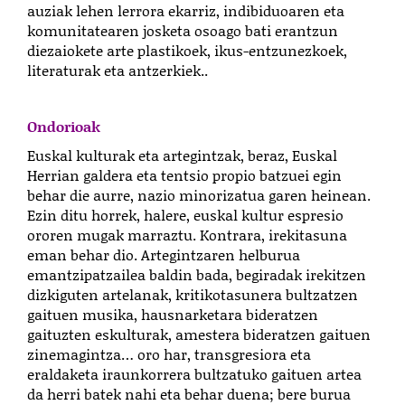
auziak lehen lerrora ekarriz, indibiduoaren eta
komunitatearen josketa osoago bati erantzun
diezaiokete arte plastikoek, ikus-entzunezkoek,
literaturak eta antzerkiek..
Ondorioak
Euskal kulturak eta artegintzak, beraz, Euskal
Herrian galdera eta tentsio propio batzuei egin
behar die aurre, nazio minorizatua garen heinean.
Ezin ditu horrek, halere, euskal kultur espresio
ororen mugak marraztu. Kontrara, irekitasuna
eman behar dio. Artegintzaren helburua
emantzipatzailea baldin bada, begiradak irekitzen
dizkiguten artelanak, kritikotasunera bultzatzen
gaituen musika, hausnarketara bideratzen
gaituzten eskulturak, amestera bideratzen gaituen
zinemagintza… oro har, transgresiora eta
eraldaketa iraunkorrera bultzatuko gaituen artea
da herri batek nahi eta behar duena; bere burua