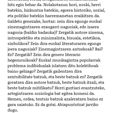
hitz egin behar da. Nolakotasun hori, noski, herri
batekin, hizkuntza batekin, egoera historiko, sozial,
eta politiko batekin harremanetan eraikitzen da.
Galdetu genezake, hortaz: zein dira egungo euskal
zinemagintzaren ezaugarri nagusiak, edo izaera
nagusia (baldin badauka)? Zergatik autore zinema,
introspektibo eta minimalista, bisuala, estetikoa,
sinbolikoa? Zein dira euskal literaturaren egungo
joera nagusiak? Zinemagintzaren antzekoak? Bai?
Ez? Zergatik? Zein dira genero literario
hegemonikoak? Euskal musikagintza popularrak
problema indibidualak islatzen ditu kolektiboak
baino gehiago? Zergatik gailentzen dira
sentsibilitate batzuk, eta beste batzuk ez? Zergatik
goratzen dira autore batzuk, beste batzuk itzali, eta
beste batzuk mitifikatu? Horri guztiari erantzuteko,
artegintzaren soziologia bat egitea komeni da.
Hemen, ordea, tentsio batzuk azaleratzen baino ez
gara saiatuko. Ez da gutxi. Abiapuntutzat jarriko
dugu.