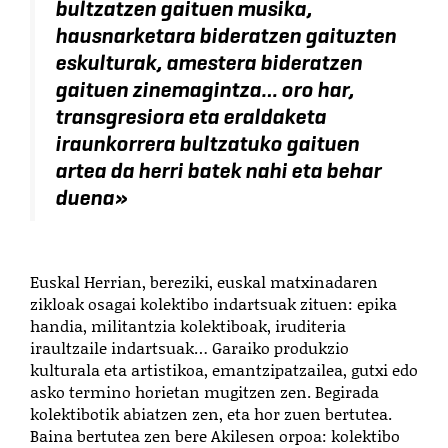
bultzatzen gaituen musika,
hausnarketara bideratzen gaituzten
eskulturak, amestera bideratzen
gaituen zinemagintza… oro har,
transgresiora eta eraldaketa
iraunkorrera bultzatuko gaituen
artea da herri batek nahi eta behar
duena
»
Euskal Herrian, bereziki, euskal matxinadaren
zikloak osagai kolektibo indartsuak zituen: epika
handia, militantzia kolektiboak, iruditeria
iraultzaile indartsuak… Garaiko produkzio
kulturala eta artistikoa, emantzipatzailea, gutxi edo
asko termino horietan mugitzen zen. Begirada
kolektibotik abiatzen zen, eta hor zuen bertutea.
Baina bertutea zen bere Akilesen orpoa: kolektibo