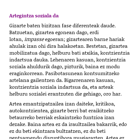
Artegintza soziala da
Gizarte baten bizitzan fase diferenteak daude.
Batzuetan, gizartea egonean dago, erdi
lotan,
impasse
egoeran; gizartearen barne hariak
ahulak izan ohi dira halakoetan. Bestetan, gizartea
mobilizatua dago, helburu bati atxikia, kontzientzia
indartsua dauka. Lehenaren kasuan, kontzientzia
soziala ahuldurik dago, pizturik, baina ez modu
eraginkorrean. Pasibotasunean kontsumitzeko
artelana gailentzen da. Bigarrenaren kasuan,
kontzientzia soziala indartsua da, eta arteak
helburu sozialei erantzuten die gehiago, oro har.
Artea emantzipatzailea izan daiteke, kritikoa,
autokontzientea, gizarte berri bat eraikitzeko
betaurreko berriak eskaintzeko funtzioa izan
dezake. Baina artea ez da iraultzailea bakarrik, edo
ez du beti ekintzara bultzatzen, ez du beti
pentsamendu disruptibora mugiarazten. Artea ez