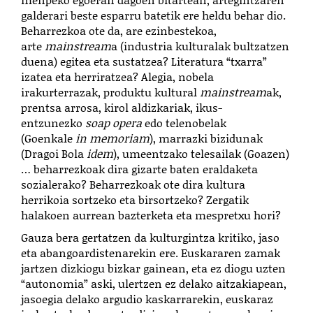
galderari beste esparru batetik ere heldu behar dio.
Beharrezkoa ote da, are ezinbestekoa,
arte
mainstream
a (industria kulturalak bultzatzen
duena) egitea eta sustatzea? Literatura “txarra”
izatea eta herriratzea? Alegia, nobela
irakurterrazak, produktu kultural
mainstream
ak,
prentsa arrosa, kirol aldizkariak, ikus-
entzunezko
soap opera
edo telenobelak
(Goenkale
in memoriam
), marrazki bizidunak
(Dragoi Bola
idem
), umeentzako telesailak (Goazen)
… beharrezkoak dira gizarte baten eraldaketa
sozialerako? Beharrezkoak ote dira kultura
herrikoia sortzeko eta birsortzeko? Zergatik
halakoen aurrean bazterketa eta mespretxu hori?
Gauza bera gertatzen da kulturgintza kritiko, jaso
eta abangoardistenarekin ere. Euskararen zamak
jartzen dizkiogu bizkar gainean, eta ez diogu uzten
“autonomia” aski, ulertzen ez delako aitzakiapean,
jasoegia delako argudio kaskarrarekin, euskaraz