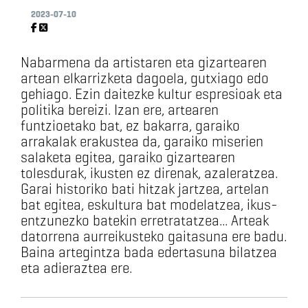
2023-07-10
Nabarmena da artistaren eta gizartearen
artean elkarrizketa dagoela, gutxiago edo
gehiago. Ezin daitezke kultur espresioak eta
politika bereizi. Izan ere, artearen
funtzioetako bat, ez bakarra, garaiko
arrakalak erakustea da, garaiko miserien
salaketa egitea, garaiko gizartearen
tolesdurak, ikusten ez direnak, azaleratzea.
Garai historiko bati hitzak jartzea, artelan
bat egitea, eskultura bat modelatzea, ikus-
entzunezko batekin erretratatzea... Arteak
datorrena aurreikusteko gaitasuna ere badu.
Baina artegintza bada edertasuna bilatzea
eta adieraztea ere.