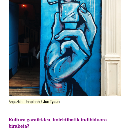
Argazkia. Unsplash /
Jon Tyson
Kultura garaikidea, kolektibotik indibiduora
biraketa?