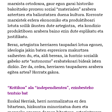
marxista ortodoxoa, gaur egun garai historiko
bakoitzeko prozesu sozial “materialen” arabera
aztertzen eta balioztatzen duena kultura. Korronte
marxistek esfera ekonomiko eta produktiboari
lotuta soilik ikusten dute artegintza, eta kondizio
produktiboen arabera baino ezin dute esplikatu eta
justifikatu.
Beraz, artegintza herriaren taupadari lotua egonez,
ideologia jakin baten espresiora makurtzea
saihesten du, eta, aldi berean, ia funtzio sozialik
gabeko arte “autonomo” erabatekoari bideak ixten
dizkio. Zer da, ordea, herriaren taupadaren arabera
egitea artea? Horratx gakoa.
“Kritikoa” ala “independientea”, ezinbesteko
tentsio bat
Euskal Herriak, herri normalizatua ez den
bitartean, hizkuntza minorizatua duen eta
menpeko egoeran dagoen bitartean, artegintzaren