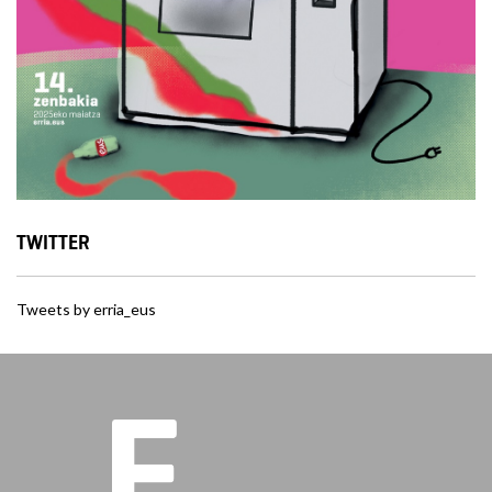
TWITTER
Tweets by erria_eus