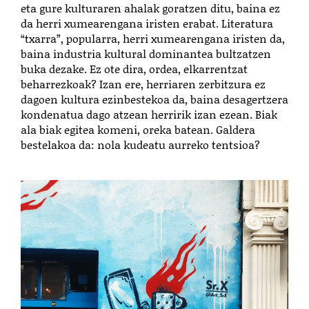
eta gure kulturaren ahalak goratzen ditu, baina ez
da herri xumearengana iristen erabat. Literatura
“txarra”, popularra, herri xumearengana iristen da,
baina industria kultural dominantea bultzatzen
buka dezake. Ez ote dira, ordea, elkarrentzat
beharrezkoak? Izan ere, herriaren zerbitzura ez
dagoen kultura ezinbestekoa da, baina desagertzera
kondenatua dago atzean herririk izan ezean. Biak
ala biak egitea komeni, oreka batean. Galdera
bestelakoa da: nola kudeatu aurreko tentsioa?