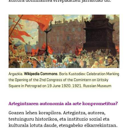
Argazkia.
Wikipedia Commons
.
Boris Kustodiev
: Celebration Marking
the Opening of the 2nd Congress of the Comintern on
Uritsky
Square
in Petrograd on 19 June 1920. 1921.
Russian Museum
Artegintzaren autonomia ala arte konprometitua?
Goazen lehen korapilora. Artegintza, autorea,
testuinguru historikoa, eta instituzio sozial eta
kulturala lotuta daude, etengabeko elkarrekintzan.