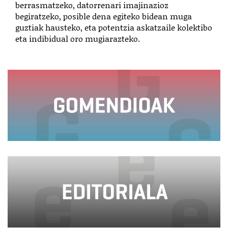
berrasmatzeko, datorrenari imajinazioz
begiratzeko, posible dena egiteko bidean muga
guztiak hausteko, eta potentzia askatzaile kolektibo
eta indibidual oro mugiarazteko.