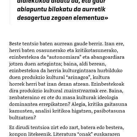
dialektikoa aldatu da, eta gaur
abiapuntu bilakatu da aurretik
desagertua zegoen elementua
»
Beste tentsio baten aurrean gaude berriz. Izan ere,
herri baten osasunerako eta kritikotasunerako,
ezinbestekoa da “autonomiara” eta abangoardiara
jotzen duen artegintza; baina, aldi berean,
ezinbestekoa da herria kulturgintzara hurbilduko
duen produkzio kultural “arinagoa”, kultura
horrek herri bat izan dezan atzean. Ezinbestekoak
dira produkzio kultural
mainstream
ak ere. Baina,
zenbateraino ez ote du masa kulturak ideologia
dominantea errepikatzen? Alegia, kritika gaitasuna
kamusten, analisi kritikoa higatzen, pasibotasuna
bultzatzen?
Ez dirudi tentsioa zirt edo zart, batera edo bestera,
konpon litekeenik. Literatura “onak” euskararen