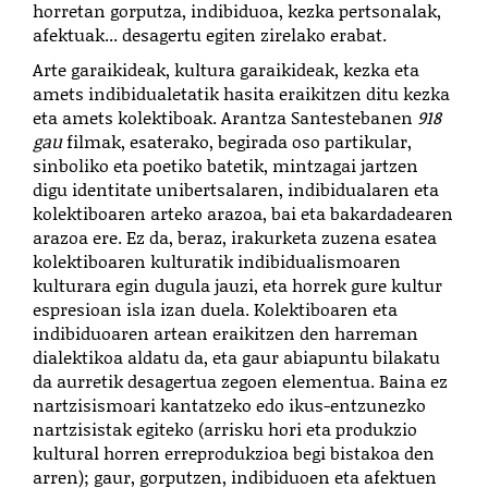
horretan gorputza, indibiduoa, kezka pertsonalak,
afektuak... desagertu egiten zirelako erabat.
Arte garaikideak, kultura garaikideak, kezka eta
amets indibidualetatik hasita eraikitzen ditu kezka
eta amets kolektiboak. Arantza Santestebanen
918
gau
filmak, esaterako, begirada oso partikular,
sinboliko eta poetiko batetik, mintzagai jartzen
digu identitate unibertsalaren, indibidualaren eta
kolektiboaren arteko arazoa, bai eta bakardadearen
arazoa ere. Ez da, beraz, irakurketa zuzena esatea
kolektiboaren kulturatik indibidualismoaren
kulturara egin dugula jauzi, eta horrek gure kultur
espresioan isla izan duela. Kolektiboaren eta
indibiduoaren artean eraikitzen den harreman
dialektikoa aldatu da, eta gaur abiapuntu bilakatu
da aurretik desagertua zegoen elementua. Baina ez
nartzisismoari kantatzeko edo ikus-entzunezko
nartzisistak egiteko (arrisku hori eta produkzio
kultural horren erreprodukzioa begi bistakoa den
arren); gaur, gorputzen, indibiduoen eta afektuen