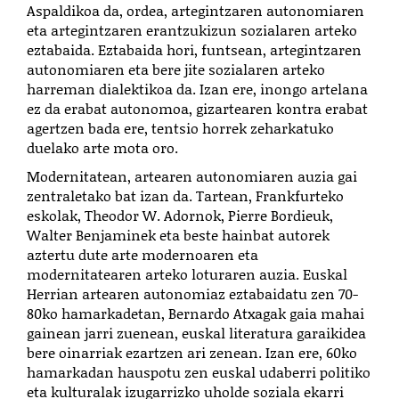
Aspaldikoa da, ordea, artegintzaren autonomiaren
eta artegintzaren erantzukizun sozialaren arteko
eztabaida. Eztabaida hori, funtsean, artegintzaren
autonomiaren eta bere jite sozialaren arteko
harreman dialektikoa da. Izan ere, inongo artelana
ez da erabat autonomoa, gizartearen kontra erabat
agertzen bada ere, tentsio horrek zeharkatuko
duelako arte mota oro.
Modernitatean, artearen autonomiaren auzia gai
zentraletako bat izan da. Tartean, Frankfurteko
eskolak, Theodor W. Adornok, Pierre Bordieuk,
Walter Benjaminek eta beste hainbat autorek
aztertu dute arte modernoaren eta
modernitatearen arteko loturaren auzia. Euskal
Herrian artearen autonomiaz eztabaidatu zen 70-
80ko hamarkadetan, Bernardo Atxagak gaia mahai
gainean jarri zuenean, euskal literatura garaikidea
bere oinarriak ezartzen ari zenean. Izan ere, 60ko
hamarkadan hauspotu zen euskal udaberri politiko
eta kulturalak izugarrizko uholde soziala ekarri