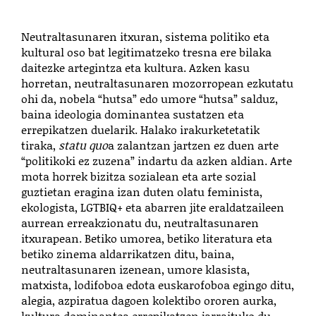
Neutraltasunaren itxuran, sistema politiko eta
kultural oso bat legitimatzeko tresna ere bilaka
daitezke artegintza eta kultura. Azken kasu
horretan, neutraltasunaren mozorropean ezkutatu
ohi da, nobela “hutsa” edo umore “hutsa” salduz,
baina ideologia dominantea sustatzen eta
errepikatzen duelarik. Halako irakurketetatik
tiraka,
statu quo
a zalantzan jartzen ez duen arte
“politikoki ez zuzena” indartu da azken aldian. Arte
mota horrek bizitza sozialean eta arte sozial
guztietan eragina izan duten olatu feminista,
ekologista, LGTBIQ+ eta abarren jite eraldatzaileen
aurrean erreakzionatu du, neutraltasunaren
itxurapean. Betiko umorea, betiko literatura eta
betiko zinema aldarrikatzen ditu, baina,
neutraltasunaren izenean, umore klasista,
matxista, lodifoboa edota euskarofoboa egingo ditu,
alegia, azpiratua dagoen kolektibo ororen aurka,
kultura dominantea errepikatzen jarraituko du.