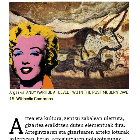
Argazkia. ANDY WARHOL AT LEVEL TWO IN THE POST MODERN CAVE
15.
Wikipedia Commons
A
rtea eta kultura, zentzu zabalean ulertuta,
gizartea eraikitzen duten elementuak dira.
Artegintzaren eta gizartearen arteko loturak
aztertzean, beraz, artegintzaren nolakotasunaz