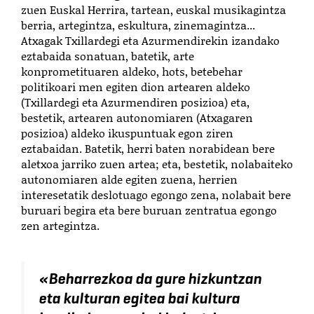
zuen Euskal Herrira, tartean, euskal musikagintza
berria, artegintza, eskultura, zinemagintza...
Atxagak Txillardegi eta Azurmendirekin izandako
eztabaida sonatuan, batetik, arte
konprometituaren aldeko, hots, betebehar
politikoari men egiten dion artearen aldeko
(Txillardegi eta Azurmendiren posizioa) eta,
bestetik, artearen autonomiaren (Atxagaren
posizioa) aldeko ikuspuntuak egon ziren
eztabaidan. Batetik, herri baten norabidean bere
aletxoa jarriko zuen artea; eta, bestetik, nolabaiteko
autonomiaren alde egiten zuena, herrien
interesetatik deslotuago egongo zena, nolabait bere
buruari begira eta bere buruan zentratua egongo
zen artegintza.
«
Beharrezkoa da gure hizkuntzan
eta kulturan egitea bai kultura