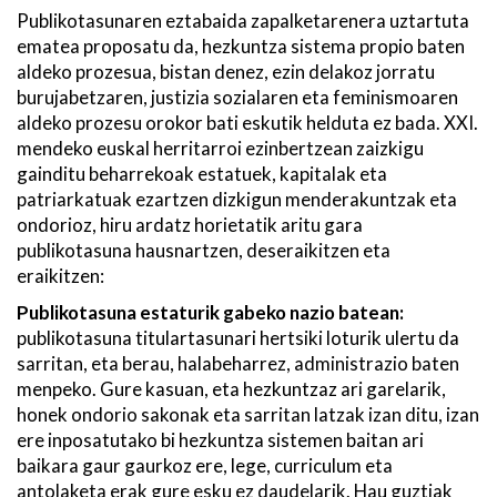
Publikotasunaren eztabaida zapalketarenera uztartuta
ematea proposatu da, hezkuntza sistema propio baten
aldeko prozesua, bistan denez, ezin delakoz jorratu
burujabetzaren, justizia sozialaren eta feminismoaren
aldeko prozesu orokor bati eskutik helduta ez bada. XXI.
mendeko euskal herritarroi ezinbertzean zaizkigu
gainditu beharrekoak estatuek, kapitalak eta
patriarkatuak ezartzen dizkigun menderakuntzak eta
ondorioz, hiru ardatz horietatik aritu gara
publikotasuna hausnartzen, deseraikitzen eta
eraikitzen:
Publikotasuna estaturik gabeko nazio batean:
publikotasuna titulartasunari hertsiki loturik ulertu da
sarritan, eta berau, halabeharrez, administrazio baten
menpeko. Gure kasuan, eta hezkuntzaz ari garelarik,
honek ondorio sakonak eta sarritan latzak izan ditu, izan
ere inposatutako bi hezkuntza sistemen baitan ari
baikara gaur gaurkoz ere, lege, curriculum eta
antolaketa erak gure esku ez daudelarik. Hau guztiak