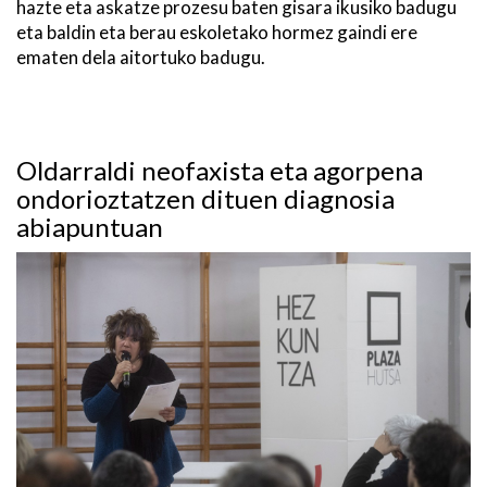
hazte eta askatze prozesu baten gisara ikusiko badugu
eta baldin eta berau eskoletako hormez gaindi ere
ematen dela aitortuko badugu.
Oldarraldi neofaxista eta agorpena
ondorioztatzen dituen diagnosia
abiapuntuan