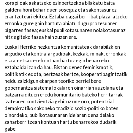
korapiloak askatzeko ezinbertzekoa bilakatu baita
galdera honi behar duen soseguz eta sakontasunez
erantzuteari ekitea. Eztabaidagai berri bat plazaratzeko
erronka gure gain hartuta abiatu dugu prozesuaren
bigarren fasea; euskal publikotasunaren nolakotasunaz
hitz egiteko fasea hain zuzen ere.
Euskal Herriko hezkuntza komunitateak darabilzkien
argudio eta kontra-argudioak, kezkak, minak, erronkak
eta ametsak ere kontuan hartuz egin beharreko
eztabaida izan da hau. Bistan denez feminismotik,
politikatik edota, bertzeak bertze, kooperatibagintzatik
heldu zaizkigun ekarpen teoriko berriei bere
gobernantza sistema lokalaren oinarrian auzolana eta
batzarra dituen eredu komunitario bateko herritarrak
izatearen kontzientzia gehituz une oro, potentzial
demokratiko sakoneko tradizio sozio-politiko baten
oinordeko, publikotasunaren ideiaren dena delako
zaharberritzean kontuan hartu beharrekoa dudarik
gabe.