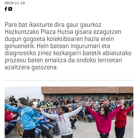
2019-11-18
Pare bat ikasturte dira gaur gaurkoz
Hezkuntzako Plaza Hutsa gisara ezagutzen
dugun gogoeta kolektiboaren hazia erein
genuenetik. Hein batean ingurumari eta
diagnostiko zinez kezkagarri batetik abiatutako
prozesu baten emaitza da ondoko lerroetan
azaltzera gatozena.