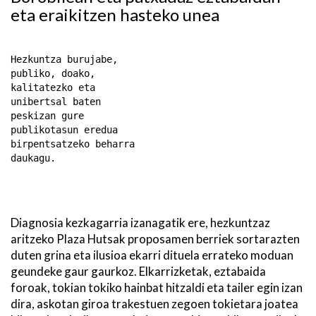
eta eraikitzen hasteko unea
Hezkuntza burujabe,
publiko, doako,
kalitatezko eta
unibertsal baten
peskizan gure
publikotasun eredua
birpentsatzeko beharra
daukagu.
Diagnosia kezkagarria izanagatik ere, hezkuntzaz
aritzeko Plaza Hutsak proposamen berriek sortarazten
duten grina eta ilusioa ekarri dituela errateko moduan
geundeke gaur gaurkoz. Elkarrizketak, eztabaida
foroak, tokian tokiko hainbat hitzaldi eta tailer egin izan
dira, askotan giroa trakestuen zegoen tokietara joatea