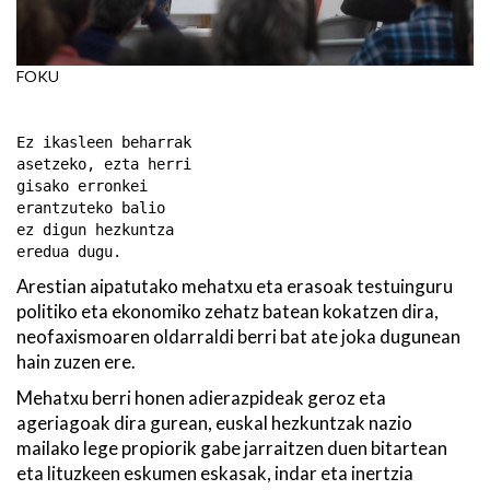
FOKU
Ez ikasleen beharrak
asetzeko, ezta herri
gisako erronkei
erantzuteko balio
ez digun hezkuntza
eredua dugu.
Arestian aipatutako mehatxu eta erasoak testuinguru
politiko eta ekonomiko zehatz batean kokatzen dira,
neofaxismoaren oldarraldi berri bat ate joka dugunean
hain zuzen ere.
Mehatxu berri honen adierazpideak geroz eta
ageriagoak dira gurean, euskal hezkuntzak nazio
mailako lege propiorik gabe jarraitzen duen bitartean
eta lituzkeen eskumen eskasak, indar eta inertzia