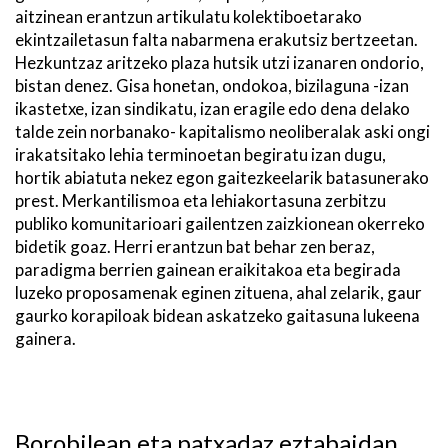
aitzinean erantzun artikulatu kolektiboetarako
ekintzailetasun falta nabarmena erakutsiz bertzeetan.
Hezkuntzaz aritzeko plaza hutsik utzi izanaren ondorio,
bistan denez. Gisa honetan, ondokoa, bizilaguna -izan
ikastetxe, izan sindikatu, izan eragile edo dena delako
talde zein norbanako- kapitalismo neoliberalak aski ongi
irakatsitako lehia terminoetan begiratu izan dugu,
hortik abiatuta nekez egon gaitezkeelarik batasunerako
prest. Merkantilismoa eta lehiakortasuna zerbitzu
publiko komunitarioari gailentzen zaizkionean okerreko
bidetik goaz. Herri erantzun bat behar zen beraz,
paradigma berrien gainean eraikitakoa eta begirada
luzeko proposamenak eginen zituena, ahal zelarik, gaur
gaurko korapiloak bidean askatzeko gaitasuna lukeena
gainera.
Borobilean eta patxadaz eztabaidan