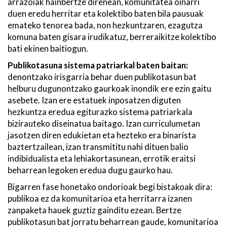
arrazoiak hainbertze direnean, komunitatea oinarri
duen eredu herritar eta kolektibo baten bila pausuak
emateko tenorea bada, non hezkuntzaren, ezagutza
komuna baten gisara irudikatuz, berreraikitze kolektibo
bati ekinen baitiogun.
Publikotasuna sistema patriarkal baten baitan:
denontzako irisgarria behar duen publikotasun bat
helburu dugunontzako gaurkoak inondik ere ezin gaitu
asebete. Izan ere estatuek inposatzen diguten
hezkuntza eredua egiturazko sistema patriarkala
bizirauteko diseinatua baitago. Izan curriculumetan
jasotzen diren edukietan eta hezteko era binarista
baztertzailean, izan transmititu nahi dituen balio
indibidualista eta lehiakortasunean, errotik eraitsi
beharrean legoken eredua dugu gaurko hau.
Bigarren fase honetako ondorioak begi bistakoak dira:
publikoa ez da komunitarioa eta herritarra izanen
zanpaketa hauek guztiz gainditu ezean. Bertze
publikotasun bat jorratu beharrean gaude, komunitarioa