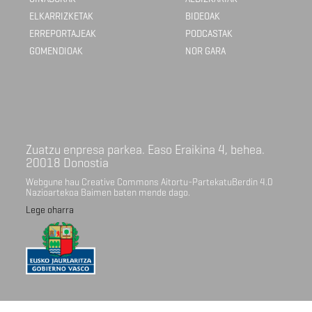
ELKARRIZKETAK
BIDEOAK
ERREPORTAJEAK
PODCASTAK
GOMENDIOAK
NOR GARA
Zuatzu enpresa parkea. Easo Eraikina 4, behea.
20018 Donostia
Webgune hau Creative Commons Aitortu-PartekatuBerdin 4.0
Nazioartekoa Baimen baten mende dago.
Lege oharra