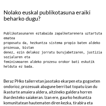
Nolako euskal publikotasuna eraiki
beharko dugu?
Publikotasunaren eztabaida zapalketarenera uztartuta
ematea
proposatu da, hezkuntza sistema propio baten aldeko
prozesua, bistan
denez, ezin delakoz jorratu burujabetzaren, justizia
sozialaren eta
feminismoaren aldeko prozesu orokor bati eskutik
helduta ez bada.
Beraz PHko tailerretan jasotako ekarpen eta gogoeten
ondorioz, prozesuak abagune berri bat topatu izan du
ikasturte amaiera aldera, aitzineko galdera horren
ihardesteko saiakeran. Izan ere, gaurko hezkuntza
komunitatean hautematen diren kezka, tirabira eta