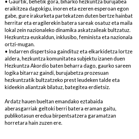
• Gaurtik, behetik gora, biharko hezkuntza burujabea
eraikitzea dagokigu, inoren eta ezeren esperoan egon
gabe, gure irakurketa partekatzen duten bertze hainbat
herritar eta eragilerekin batera sareak osatuz eta maila
lokal zein nazionaleko dinamika askatzaileak bultzatuz.
Hezkuntza euskaldun, inklusibo, feminista eta nazionala
ortzi-mugan.
• Indarren dispertsioa gaindituz eta elkarkidetza lortze
aldera, hezkuntza komunitatea subjektu izanen duen
Hezkuntza Akordio baten beharra dago, gaurko sareen
logika bitarraz gaindi, burujabetza prozesuan
hezkuntzatik bultzatzeko prest leudeken talde eta
kideekin aliantzak bilatuz, bategitea erdietsiz.
Ardatz hauen bueltan emandako eztabaida
aberasgarriak geltoki berri batera eraman gaitu,
publikotasun eredua birpentsatzera garamatzan
horretara hain zuzen ere.