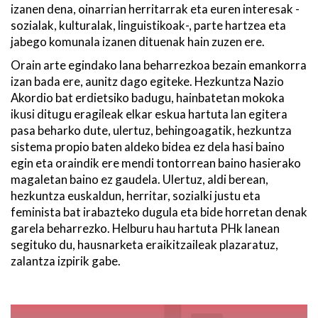
izanen dena, oinarrian herritarrak eta euren interesak -
sozialak, kulturalak, linguistikoak-, parte hartzea eta
jabego komunala izanen dituenak hain zuzen ere.
Orain arte egindako lana beharrezkoa bezain emankorra
izan bada ere, aunitz dago egiteke. Hezkuntza Nazio
Akordio bat erdietsiko badugu, hainbatetan mokoka
ikusi ditugu eragileak elkar eskua hartuta lan egitera
pasa beharko dute, ulertuz, behingoagatik, hezkuntza
sistema propio baten aldeko bidea ez dela hasi baino
egin eta oraindik ere mendi tontorrean baino hasierako
magaletan baino ez gaudela. Ulertuz, aldi berean,
hezkuntza euskaldun, herritar, sozialki justu eta
feminista bat irabazteko dugula eta bide horretan denak
garela beharrezko. Helburu hau hartuta PHk lanean
segituko du, hausnarketa eraikitzaileak plazaratuz,
zalantza izpirik gabe.