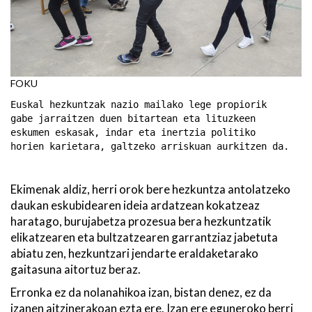
FOKU
Euskal hezkuntzak nazio mailako lege propiorik
gabe jarraitzen duen bitartean eta lituzkeen
eskumen eskasak, indar eta inertzia politiko
horien karietara, galtzeko arriskuan aurkitzen da.
Ekimenak aldiz, herri orok bere hezkuntza antolatzeko
daukan eskubidearen ideia ardatzean kokatzeaz
haratago, burujabetza prozesua bera hezkuntzatik
elikatzearen eta bultzatzearen garrantziaz jabetuta
abiatu zen, hezkuntzari jendarte eraldaketarako
gaitasuna aitortuz beraz.
Erronka ez da nolanahikoa izan, bistan denez, ez da
izanen aitzinerakoan ezta ere. Izan ere eguneroko berri