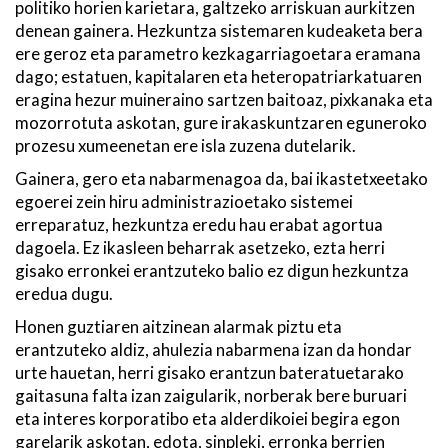
politiko horien karietara, galtzeko arriskuan aurkitzen
denean gainera. Hezkuntza sistemaren kudeaketa bera
ere geroz eta parametro kezkagarriagoetara eramana
dago; estatuen, kapitalaren eta heteropatriarkatuaren
eragina hezur muineraino sartzen baitoaz, pixkanaka eta
mozorrotuta askotan, gure irakaskuntzaren eguneroko
prozesu xumeenetan ere isla zuzena dutelarik.
Gainera, gero eta nabarmenagoa da, bai ikastetxeetako
egoerei zein hiru administrazioetako sistemei
erreparatuz, hezkuntza eredu hau erabat agortua
dagoela. Ez ikasleen beharrak asetzeko, ezta herri
gisako erronkei erantzuteko balio ez digun hezkuntza
eredua dugu.
Honen guztiaren aitzinean alarmak piztu eta
erantzuteko aldiz, ahulezia nabarmena izan da hondar
urte hauetan, herri gisako erantzun bateratuetarako
gaitasuna falta izan zaigularik, norberak bere buruari
eta interes korporatibo eta alderdikoiei begira egon
garelarik askotan, edota, sinpleki, erronka berrien