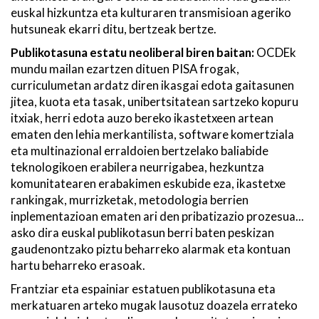
euskal hizkuntza eta kulturaren transmisioan ageriko
hutsuneak ekarri ditu, bertzeak bertze.
Publikotasuna estatu neoliberal biren baitan:
OCDEk
mundu mailan ezartzen dituen PISA frogak,
curriculumetan ardatz diren ikasgai edota gaitasunen
jitea, kuota eta tasak, unibertsitatean sartzeko kopuru
itxiak, herri edota auzo bereko ikastetxeen artean
ematen den lehia merkantilista, software komertziala
eta multinazional erraldoien bertzelako baliabide
teknologikoen erabilera neurrigabea, hezkuntza
komunitatearen erabakimen eskubide eza, ikastetxe
rankingak, murrizketak, metodologia berrien
inplementazioan ematen ari den pribatizazio prozesua...
asko dira euskal publikotasun berri baten peskizan
gaudenontzako piztu beharreko alarmak eta kontuan
hartu beharreko erasoak.
Frantziar eta espainiar estatuen publikotasuna eta
merkatuaren arteko mugak lausotuz doazela errateko