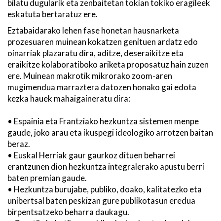
bilatu dugularik eta zenbaitetan tokian tokiko eragileek
eskatuta bertaratuz ere.
Eztabaidarako lehen fase honetan hausnarketa
prozesuaren muinean kokatzen genituen ardatz edo
oinarriak plazaratu dira, aditze, deseraikitze eta
eraikitze kolaboratiboko ariketa proposatuz hain zuzen
ere. Muinean makrotik mikrorako zoom-aren
mugimendua marraztera datozen honako gai edota
kezka hauek mahaigaineratu dira:
• Espainia eta Frantziako hezkuntza sistemen menpe
gaude, joko arau eta ikuspegi ideologiko arrotzen baitan
beraz.
• Euskal Herriak gaur gaurkoz dituen beharrei
erantzunen dion hezkuntza integralerako apustu berri
baten premian gaude.
• Hezkuntza burujabe, publiko, doako, kalitatezko eta
unibertsal baten peskizan gure publikotasun eredua
birpentsatzeko beharra daukagu.