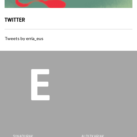
TWITTER
Tweets by erria_eus
SINADURAK
ALDIZKARIAK