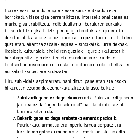
Horrek esan nahi du langile klasea kontzientziadun eta
borrokadun klase gisa berreraikitzea, intersekzionalitatea ez
marka gisa erabiltzea, indibidualismo liberalaren aurkako
tresna kritiko gisa baizik, pedagogia feministak, queer eta
dekolonialak asmatzea bizitzaren arlo guztietan, eta, ahal den
guztietan, aliantza zabalak egitea – sindikalak, lurraldekoak,
ikasleak, kulturalak, ahal diren guztiak – gure zirkuluetatik
haratago hitz egin dezaten eta munduan aurrera doan
kontserbadorismoaren eta eskuin muturraren olatu beltzaren
aurkako hesi bat eraiki dezaten.
Hiru zubi-ideia azpimarratu nahi ditut, paneletan eta osoko
bilkuretan eztabaidak zeharkatu zituztela uste baitut:
Zaintzarik gabe ez dago ekonomiarik
. Zaintza erdigunean
jartzea ez da “agenda sektorial” bat; kontratu soziala
berreraikitzea da.
Bakerik gabe ez dago erabateko emantzipaziorik
.
Patriarkatu armatua eta inperialismoa gorputz eta
lurraldeen gaineko menderatze-modu antolatuak dira.