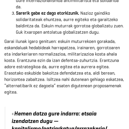
Gure internazionalismoa antimilitarista eta solidarioa
da.
Sarerik gabe ez dago etorkizunik.
Nazioz gaindiko
solidaritateak ehuntzea, aurre egiteko eta garaitzeko
baldintza da. Eskuin muturrak gorrotoa globalizatu zuen.
Guk itxaropen antolatua globalizatzen dugu.
Garai ilunak igaro genituen: eskuin muturrekoen gorakada,
eskandaluak hedabideak harrapatzea, irainaren, gorrotoaren
eta indarkeriaren normalizazioa, militarizazioa kosta ahala
kosta. Erantzuna ezin da izan defentsa-zuhurtzia. Erantzuna
adore estrategikoa da, aurre egitea eta aurrera egitea.
Erasotako eskubide bakoitza defendatzea eta, aldi berean,
horizontea zabaltzea. Isiltzea nahi dutenean gehiago eskatzea,
“alternatibarik ez dagoela” esaten digutenean proposamenak
egitea.
«
Hemen datza gure indarra: etsaia
izendatzen dugu —
kapitalismo/patriarkatua/arrazakeria/