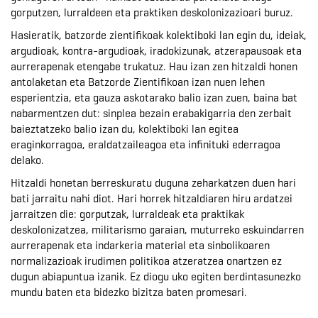
gorputzen, lurraldeen eta praktiken deskolonizazioari buruz.
Hasieratik, batzorde zientifikoak kolektiboki lan egin du, ideiak,
argudioak, kontra-argudioak, iradokizunak, atzerapausoak eta
aurrerapenak etengabe trukatuz. Hau izan zen hitzaldi honen
antolaketan eta Batzorde Zientifikoan izan nuen lehen
esperientzia, eta gauza askotarako balio izan zuen, baina bat
nabarmentzen dut: sinplea bezain erabakigarria den zerbait
baieztatzeko balio izan du, kolektiboki lan egitea
eraginkorragoa, eraldatzaileagoa eta infinituki ederragoa
delako.
Hitzaldi honetan berreskuratu duguna zeharkatzen duen hari
bati jarraitu nahi diot. Hari horrek hitzaldiaren hiru ardatzei
jarraitzen die: gorputzak, lurraldeak eta praktikak
deskolonizatzea, militarismo garaian, muturreko eskuindarren
aurrerapenak eta indarkeria material eta sinbolikoaren
normalizazioak irudimen politikoa atzeratzea onartzen ez
dugun abiapuntua izanik. Ez diogu uko egiten berdintasunezko
mundu baten eta bidezko bizitza baten promesari.