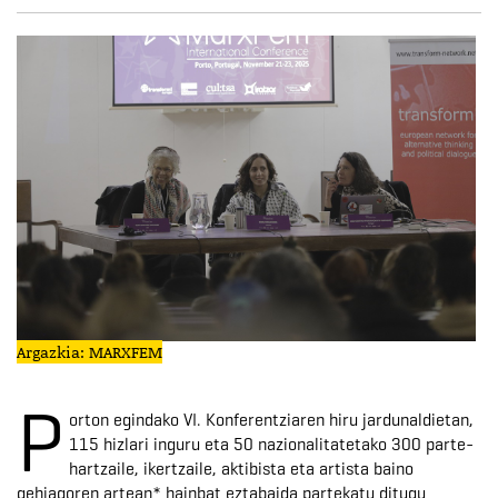
Argazkia: MARXFEM
P
orton egindako VI. Konferentziaren hiru jardunaldietan,
115 hizlari inguru eta 50 nazionalitatetako 300 parte-
hartzaile, ikertzaile, aktibista eta artista baino
gehiagoren artean* hainbat eztabaida partekatu ditugu