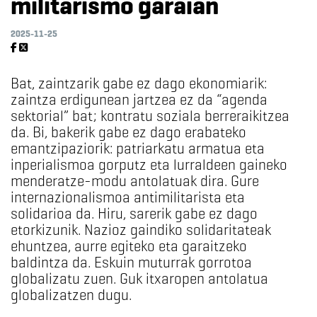
militarismo garaian
2025-11-25
Bat, zaintzarik gabe ez dago ekonomiarik:
zaintza erdigunean jartzea ez da “agenda
sektorial” bat; kontratu soziala berreraikitzea
da. Bi, bakerik gabe ez dago erabateko
emantzipaziorik: patriarkatu armatua eta
inperialismoa gorputz eta lurraldeen gaineko
menderatze-modu antolatuak dira. Gure
internazionalismoa antimilitarista eta
solidarioa da. Hiru, sarerik gabe ez dago
etorkizunik. Nazioz gaindiko solidaritateak
ehuntzea, aurre egiteko eta garaitzeko
baldintza da. Eskuin muturrak gorrotoa
globalizatu zuen. Guk itxaropen antolatua
globalizatzen dugu.