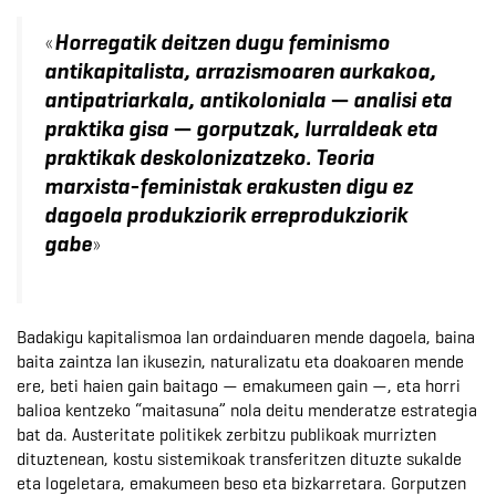
«
Horregatik deitzen dugu feminismo
antikapitalista, arrazismoaren aurkakoa,
antipatriarkala, antikoloniala — analisi eta
praktika gisa — gorputzak, lurraldeak eta
praktikak deskolonizatzeko. Teoria
marxista-feministak erakusten digu ez
dagoela produkziorik erreprodukziorik
»
gabe
Badakigu kapitalismoa lan ordainduaren mende dagoela, baina
baita zaintza lan ikusezin, naturalizatu eta doakoaren mende
ere, beti haien gain baitago — emakumeen gain —, eta horri
balioa kentzeko “maitasuna” nola deitu menderatze estrategia
bat da. Austeritate politikek zerbitzu publikoak murrizten
dituztenean, kostu sistemikoak transferitzen dituzte sukalde
eta logeletara, emakumeen beso eta bizkarretara. Gorputzen