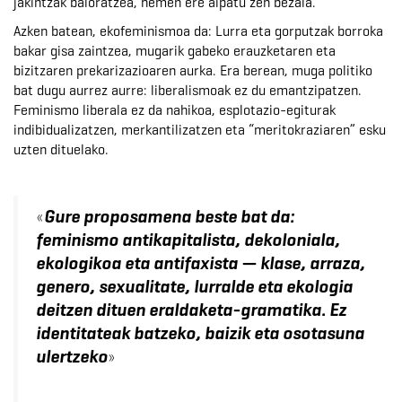
jakintzak baloratzea, hemen ere aipatu zen bezala.
Azken batean, ekofeminismoa da: Lurra eta gorputzak borroka
bakar gisa zaintzea, mugarik gabeko erauzketaren eta
bizitzaren prekarizazioaren aurka. Era berean, muga politiko
bat dugu aurrez aurre: liberalismoak ez du emantzipatzen.
Feminismo liberala ez da nahikoa, esplotazio-egiturak
indibidualizatzen, merkantilizatzen eta “meritokraziaren” esku
uzten dituelako.
«
Gure proposamena beste bat da:
feminismo antikapitalista, dekoloniala,
ekologikoa eta antifaxista — klase, arraza,
genero, sexualitate, lurralde eta ekologia
deitzen dituen eraldaketa-gramatika. Ez
identitateak batzeko, baizik eta osotasuna
»
ulertzeko