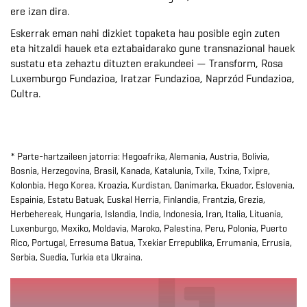
ere izan dira.
Eskerrak eman nahi dizkiet topaketa hau posible egin zuten
eta hitzaldi hauek eta eztabaidarako gune transnazional hauek
sustatu eta zehaztu dituzten erakundeei — Transform, Rosa
Luxemburgo Fundazioa, Iratzar Fundazioa, Naprzód Fundazioa,
Cultra.
* Parte-hartzaileen jatorria: Hegoafrika, Alemania, Austria, Bolivia,
Bosnia, Herzegovina, Brasil, Kanada, Katalunia, Txile, Txina, Txipre,
Kolonbia, Hego Korea, Kroazia, Kurdistan, Danimarka, Ekuador, Eslovenia,
Espainia, Estatu Batuak, Euskal Herria, Finlandia, Frantzia, Grezia,
Herbehereak, Hungaria, Islandia, India, Indonesia, Iran, Italia, Lituania,
Luxenburgo, Mexiko, Moldavia, Maroko, Palestina, Peru, Polonia, Puerto
Rico, Portugal, Erresuma Batua, Txekiar Errepublika, Errumania, Errusia,
Serbia, Suedia, Turkia eta Ukraina.