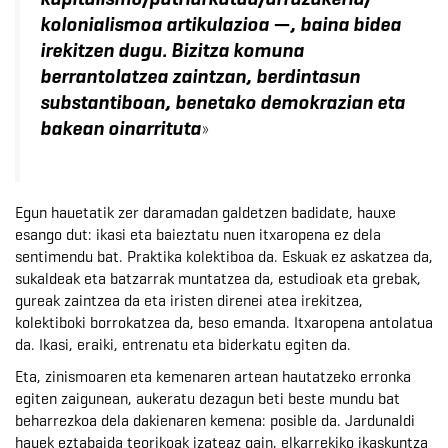
kolonialismoa artikulazioa —, baina bidea
irekitzen dugu. Bizitza komuna
berrantolatzea zaintzan, berdintasun
substantiboan, benetako demokrazian eta
»
bakean oinarrituta
Egun hauetatik zer daramadan galdetzen badidate, hauxe
esango dut: ikasi eta baieztatu nuen itxaropena ez dela
sentimendu bat. Praktika kolektiboa da. Eskuak ez askatzea da,
sukaldeak eta batzarrak muntatzea da, estudioak eta grebak,
gureak zaintzea da eta iristen direnei atea irekitzea,
kolektiboki borrokatzea da, beso emanda. Itxaropena antolatua
da. Ikasi, eraiki, entrenatu eta biderkatu egiten da.
Eta, zinismoaren eta kemenaren artean hautatzeko erronka
egiten zaigunean, aukeratu dezagun beti beste mundu bat
beharrezkoa dela dakienaren kemena: posible da. Jardunaldi
hauek eztabaida teorikoak izateaz gain, elkarrekiko ikaskuntza