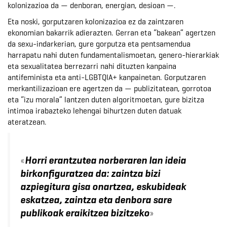
kolonizazioa da — denboran, energian, desioan —.
Eta noski, gorputzaren kolonizazioa ez da zaintzaren
ekonomian bakarrik adierazten. Gerran eta “bakean” agertzen
da sexu-indarkerian, gure gorputza eta pentsamendua
harrapatu nahi duten fundamentalismoetan, genero-hierarkiak
eta sexualitatea berrezarri nahi dituzten kanpaina
antifeminista eta anti-LGBTQIA+ kanpainetan. Gorputzaren
merkantilizazioan ere agertzen da — publizitatean, gorrotoa
eta “izu morala” lantzen duten algoritmoetan, gure bizitza
intimoa irabazteko lehengai bihurtzen duten datuak
ateratzean.
«
Horri erantzutea norberaren lan ideia
birkonfiguratzea da: zaintza bizi
azpiegitura gisa onartzea, eskubideak
eskatzea, zaintza eta denbora sare
»
publikoak eraikitzea bizitzeko