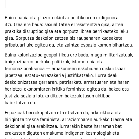
Baina nahia eta plazera ekintza politikoaren erdigunera
itzultzea ere bada: sexualitatea erresistentzia gisa, artea
praktika disruptibo gisa eta gorputz librea berrikasteko leku
gisa. Gorputza deskolonizatzea biziraupenaren kudeaketa
pribatuari uko egitea da, eta zaintza espazio komun bihurtzea.
Baina kolonizazioa geopolitikoa ere bada; muga militarizatuak,
imigrazioaren aurkako politikak, islamofobia eta
femonazionalismoa — emakumeen eskubideen diskurtsoaz
jabetzea, estatu-arrazakeria justifikatzeko. Lurraldeak
deskolonizatzea gerraren, patriarkatu armatuaren eta haren
heriotza-ekonomiaren kritika feminista egitea da; bakea eta
justizia soziala lotuko dituen bakezaletasun aktiboa
baieztatzea da.
Espazioak berrokupatzea eta etsitzea da, arkitektura eta
hirigintza tresna feminista, arrazismoaren aurkako tresna eta
dekolonial gisa erabiltzea, lurrarekin beste harreman bat
erakusten diguten emakume indigenen kosmologiak eta