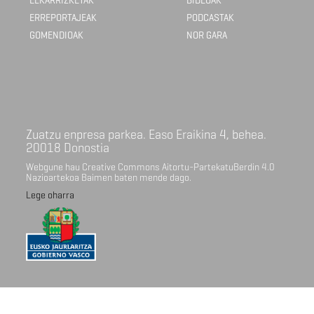
ELKARRIZKETAK
BIDEOAK
ERREPORTAJEAK
PODCASTAK
GOMENDIOAK
NOR GARA
Zuatzu enpresa parkea. Easo Eraikina 4, behea.
20018 Donostia
Webgune hau Creative Commons Aitortu-PartekatuBerdin 4.0
Nazioartekoa Baimen baten mende dago.
Lege oharra