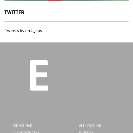
TWITTER
Tweets by erria_eus
SINADURAK
ALDIZKARIAK