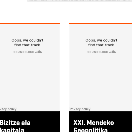
Erria Aldizkaria
·
Kapitolioaren asaltoa eta Euskal Herrian ematen ari diren kolpe errepresiboak
Bizitza ala
XXI. Mendeko
kapitala
Geopolitika