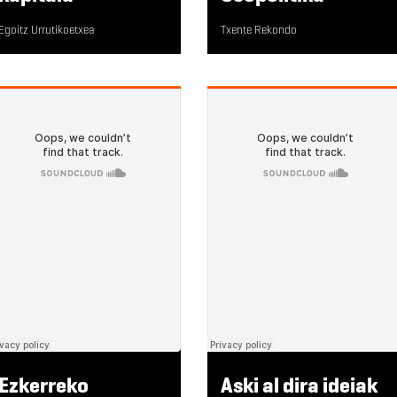
Egoitz Urrutikoetxea
Txente Rekondo
Ezkerreko
Aski al dira ideiak