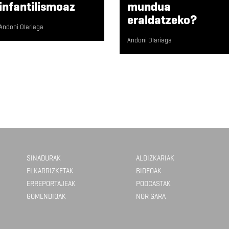
infantilismoaz
mundua
eraldatzeko?
Andoni Olariaga
Andoni Olariaga
SINADURAK
ALDIZKARIAK
ELKARRIZKETAK
BIDEOAK
ERREPORTAJEAK
PODCASTAK
GOMENDIOAK
NOR GARA