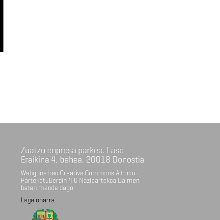
Zuatzu enpresa parkea. Easo
Eraikina 4, behea. 20018 Donostia
Webgune hau Creative Commons Aitortu-
PartekatuBerdin 4.0 Nazioartekoa Baimen
baten mende dago.
Lege oharra