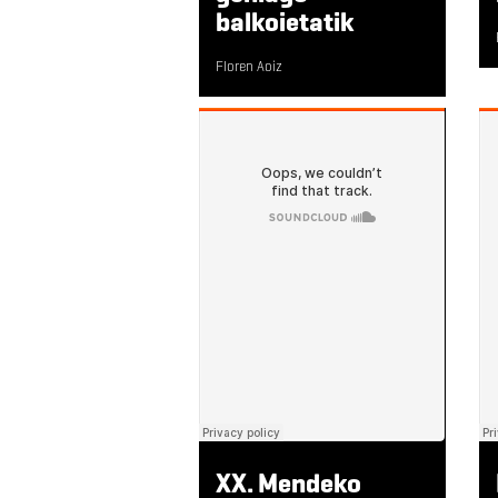
balkoietatik
Floren Aoiz
XX. Mendeko