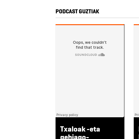
PODCAST GUZTIAK
Txaloak -eta
gehiago-