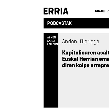
SINADUR
PODCASTAK
AZKEN
Andoni Olariaga
SAIOA
ENTZUN
Kapitolioaren asal
Euskal Herrian ema
diren kolpe errepr