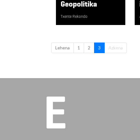
Geopolitika
Txente Rekondo
Lehena
1
2
3
Azkena