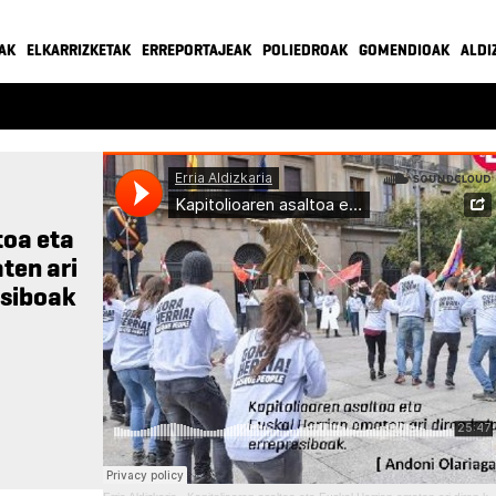
AK
ELKARRIZKETAK
ERREPORTAJEAK
POLIEDROAK
GOMENDIOAK
ALDI
toa eta
ten ari
esiboak