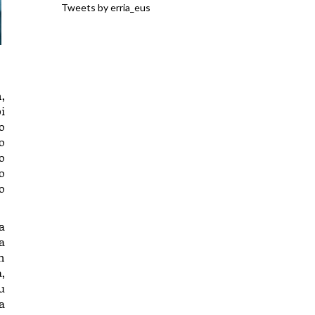
Tweets by erria_eus
,
i
o
o
o
o
o
a
a
n
,
u
a