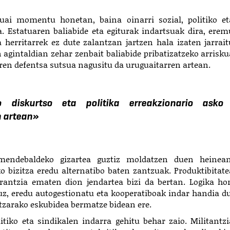
guai momentu honetan, baina oinarri sozial, politiko et
. Estatuaren baliabide eta egiturak indartsuak dira, erem
a herritarrek ez dute zalantzan jartzen hala izaten jarrait
 agintaldian zehar zenbait baliabide pribatizatzeko arrisku
ren defentsa sutsua nagusitu da uruguaitarren artean.
 diskurtso eta politika erreakzionario asko
en artean»
 mendebaldeko gizartea guztiz moldatzen duen heinean
o bizitza eredu alternatibo baten zantzuak. Produktibitate
rrantzia ematen dion jendartea bizi da bertan. Logika hor
uz, eredu autogestionatu eta kooperatiboak indar handia du
itzarako eskubidea bermatze bidean ere.
tiko eta sindikalen indarra gehitu behar zaio. Militantzi