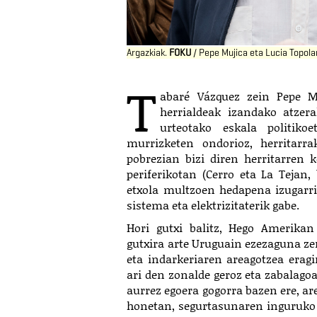
Argazkiak.
FOKU
/
Pepe Mujica eta Lucia Topola
T
abaré Vázquez zein Pepe Mu
herrialdeak izandako atzer
urteotako eskala politiko
murrizketen ondorioz, herritarr
pobrezian bizi diren herritarren 
periferikotan (Cerro eta La Tejan,
etxola multzoen hedapena izugarr
sistema eta elektrizitaterik gabe.
Hori gutxi balitz, Hego Amerikan 
gutxira arte Uruguain ezezaguna zen
eta indarkeriaren areagotzea eragi
ari den zonalde geroz eta zabalagoa
aurrez egoera gogorra bazen ere, ar
honetan, segurtasunaren inguruko d