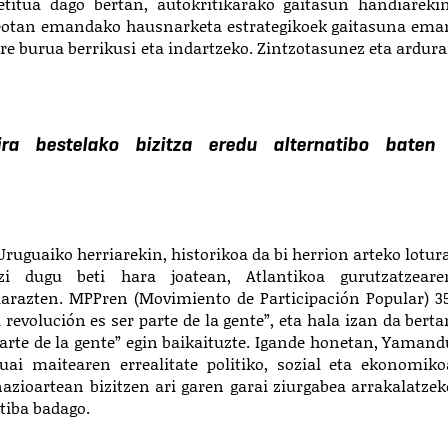
titua dago bertan, autokritikarako gaitasun handiarekin
teotan emandako hausnarketa estrategikoek gaitasuna ema
re burua berrikusi eta indartzeko. Zintzotasunez eta ardura
ra bestelako bizitza eredu alternatibo baten
uguaiko herriarekin, historikoa da bi herrion arteko lotura
zi dugu beti hara joatean, Atlantikoa gurutzatzeare
iarazten. MPPren (Movimiento de Participación Popular) 35
 revolución es ser parte de la gente”, eta hala izan da berta
parte de la gente” egin baikaituzte. Igande honetan, Yamand
ai maitearen errealitate politiko, sozial eta ekonomiko
nazioartean bizitzen ari garen garai ziurgabea arrakalatzek
atiba badago.