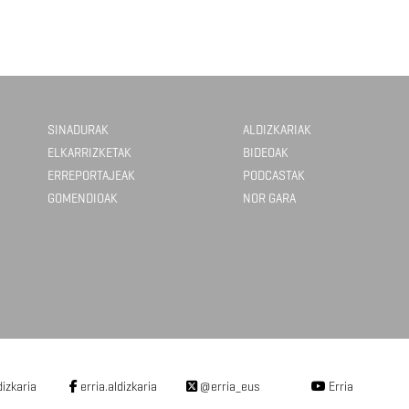
SINADURAK
ALDIZKARIAK
ELKARRIZKETAK
BIDEOAK
ERREPORTAJEAK
PODCASTAK
GOMENDIOAK
NOR GARA
dizkaria
erria.aldizkaria
@erria_eus
Erria