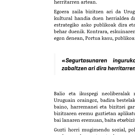
herritarren artean.
Egoera zaila bizitzen ari da Uru
kultural handia duen herrialdea da
estrategiko asko publikoak dira et
behar duenik. Kontrara, eskuinaren
egon denean, Portua kasu, publikoa
«Segurtasunaren inguruko
zabaltzen ari dira herritarr
Balio eta ikuspegi neoliberalak
Uruguain oraingoz, badira bestelak
baino, harremanei eta bizitzei ga
bizitzaren eremu guztietan aplikat
bai lanaren eremuan, baita etxebiz
Guzti horri mugimendu sozial, poli