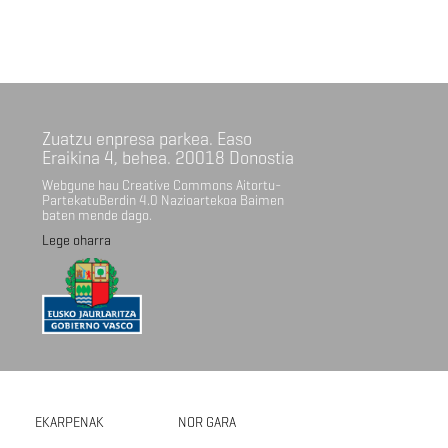
Zuatzu enpresa parkea. Easo
Eraikina 4, behea. 20018 Donostia
Webgune hau Creative Commons Aitortu-
PartekatuBerdin 4.0 Nazioartekoa Baimen
baten mende dago.
Lege oharra
EKARPENAK
NOR GARA