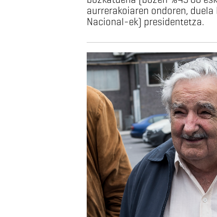
aurrerakoiaren ondoren, duela 
Nacional-ek) presidentetza.