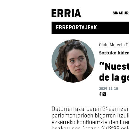
SINADUR
ERREPORTAJEAK
Olaia Matxain G
Sortuko kide
“Nuest
de la 
2024-11-19
Datorren azaroaren 24ean izan
parlamentarioen bigarren itzuli
ezkerreko konfluentzia den Fr
bozkatuena (bozen %43’86 esku