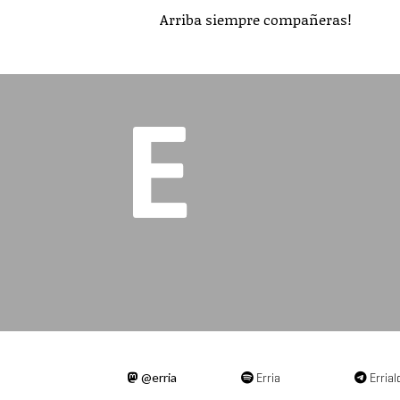
Arriba siempre compañeras!
@erria
Erria
Errial