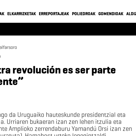
AK
ELKARRIZKETAK
ERREPORTAJEAK
POLIEDROAK
GOMENDIOAK
ALDI
alfarsoro
a
ra revolución es ser parte
gente”
go da Uruguaiko hauteskunde presidentzial eta
a. Urriaren bukaeran izan zen lehen itzulia eta
ente Amplioko zerrendaburu Yamandú Orsi izan zen
ratuta). Hamabost urteko legegintzaldi