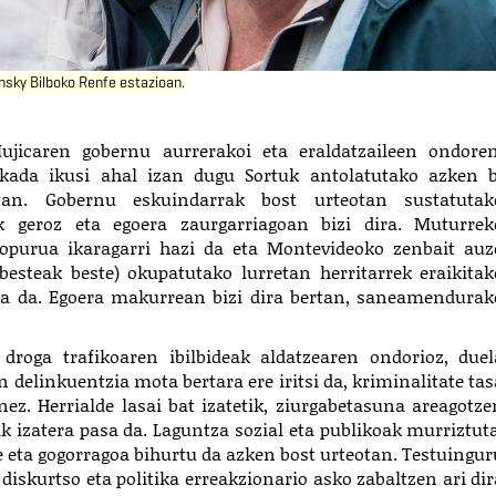
nsky Bilboko Renfe estazioan.
jicaren gobernu aurrerakoi eta eraldatzaileen ondoren
akada ikusi ahal izan dugu Sortuk antolatutako azken b
etan. Gobernu eskuindarrak bost urteotan sustatutak
ak geroz eta egoera zaurgarriagoan bizi dira. Muturrek
kopurua ikaragarri hazi da eta Montevideoko zenbait auz
 besteak beste) okupatutako lurretan herritarrek eraikitak
ia da. Egoera makurrean bizi dira bertan, saneamendurak
droga trafikoaren ibilbideak aldatzearen ondorioz, duel
 delinkuentzia mota bertara ere iritsi da, kriminalitate tas
nez. Herrialde lasai bat izatetik, ziurgabetasuna areagotze
k izatera pasa da. Laguntza sozial eta publikoak murriztuta
e eta gogorragoa bihurtu da azken bost urteotan. Testuingur
iskurtso eta politika erreakzionario asko zabaltzen ari dir