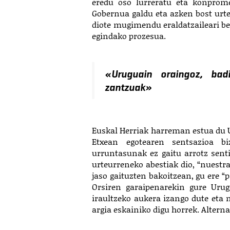
eredu oso lurreratu eta konprome
Gobernua galdu eta azken bost ur
diote mugimendu eraldatzaileari be
egindako prozesua.
«Uruguain oraingoz, badi
zantzuak»
Euskal Herriak harreman estua du Ur
Etxean egotearen sentsazioa bi
urruntasunak ez gaitu arrotz sent
urteurreneko abestiak dio, “nuestra
jaso gaituzten bakoitzean, gu ere “
Orsiren garaipenarekin gure Urugu
iraultzeko aukera izango dute eta 
argia eskainiko digu horrek. Altern