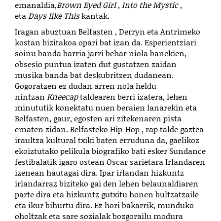
emanaldia,
Brown
Eyed Girl , Into the Mystic
,
eta
Days like This
kantak.
Iragan abuztuan Belfasten , Derryn eta Antrimeko
kostan bizitakoa opari bat izan da. Esperientziari
soinu banda barria jarri behar niola banekien,
obsesio puntua izaten dut gustatzen zaidan
musika banda bat deskubritzen dudanean.
Gogoratzen ez dudan arren nola heldu
nintzan
Kneecap
taldearen berri izatera, lehen
minututik konektatu nuen beraien lanarekin eta
Belfasten, gaur, egosten ari zitekenaren pista
ematen zidan. Belfasteko Hip-Hop , rap talde gaztea
iraultza kultural txiki baten erruduna da, gaelikoz
ekoiztutako pelikula biografiko bati esker Sundance
festibalatik igaro ostean Oscar sarietara Irlandaren
izenean hautagai dira. Ipar irlandan hizkuntz
irlandarraz biziteko gai den lehen belaunaldiaren
parte dira eta hizkuntz gutxitu honen bultzatzaile
eta ikur bihurtu dira. Ez hori bakarrik, munduko
oholtzak eta sare sozialak bozgorailu modura