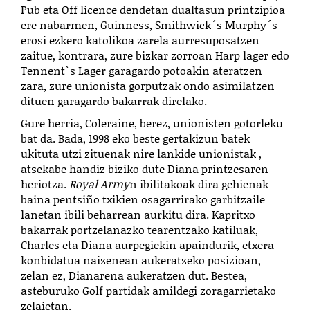
Pub eta Off licence dendetan dualtasun printzipioa
ere nabarmen, Guinness, Smithwick´s Murphy´s
erosi ezkero katolikoa zarela aurresuposatzen
zaitue, kontrara, zure bizkar zorroan Harp lager edo
Tennent`s Lager garagardo potoakin ateratzen
zara, zure unionista gorputzak ondo asimilatzen
dituen garagardo bakarrak direlako.
Gure herria, Coleraine, berez, unionisten gotorleku
bat da. Bada, 1998 eko beste gertakizun batek
ukituta utzi zituenak nire lankide unionistak ,
atsekabe handiz biziko dute Diana printzesaren
heriotza.
Royal Army
n ibilitakoak dira gehienak
baina pentsiño txikien osagarrirako garbitzaile
lanetan ibili beharrean aurkitu dira. Kapritxo
bakarrak portzelanazko tearentzako katiluak,
Charles eta Diana aurpegiekin apaindurik, etxera
konbidatua naizenean aukeratzeko posizioan,
zelan ez, Dianarena aukeratzen dut. Bestea,
asteburuko Golf partidak amildegi zoragarrietako
zelaietan.