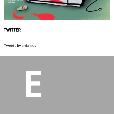
TWITTER
Tweets by erria_eus