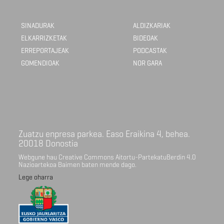
SINADURAK
ALDIZKARIAK
ELKARRIZKETAK
BIDEOAK
ERREPORTAJEAK
PODCASTAK
GOMENDIOAK
NOR GARA
Zuatzu enpresa parkea. Easo Eraikina 4, behea.
20018 Donostia
Webgune hau Creative Commons Aitortu-PartekatuBerdin 4.0
Nazioartekoa Baimen baten mende dago.
Lege oharra