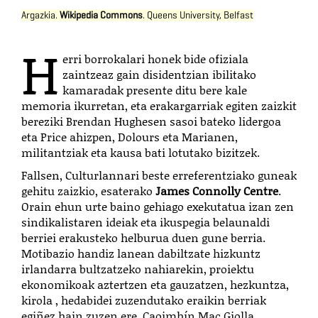
Argazkia.
Wikipedia Commons
. Queens University,
Belfast
H
erri borrokalari honek bide ofiziala
zaintzeaz gain disidentzian ibilitako
kamaradak presente ditu bere kale
memoria ikurretan, eta erakargarriak egiten zaizkit
bereziki Brendan Hughesen sasoi bateko lidergoa
eta Price ahizpen, Dolours eta Marianen,
militantziak eta kausa bati lotutako bizitzek.
Fallsen, Culturlannari beste erreferentziako guneak
gehitu zaizkio, esaterako
James Connolly Centre
.
Orain ehun urte baino gehiago exekutatua izan zen
sindikalistaren ideiak eta ikuspegia belaunaldi
berriei erakusteko helburua duen gune berria.
Motibazio handiz lanean dabiltzate hizkuntz
irlandarra bultzatzeko nahiarekin, proiektu
ekonomikoak aztertzen eta gauzatzen, hezkuntza,
kirola , hedabidei zuzendutako eraikin berriak
egiñez hain zuzen ere. Caoimhín Mac Giolla