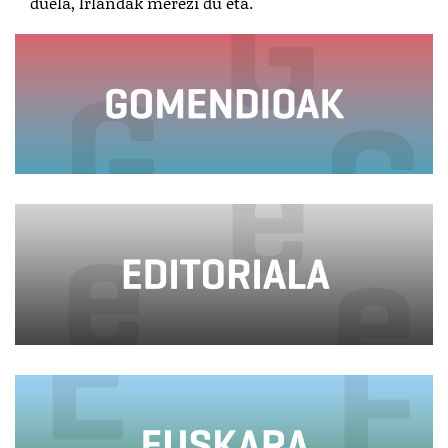
duela, Irlandak merezi du eta.