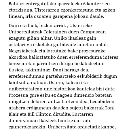
Batuari entregatutako iparraldeko 6 konterrien
etorkizuna, Ulsterarren egonkortasuna eta azken
finean, Irla osoaren garapena jokoan daude.
Dani eta biok, bizkaitarrak , Ulsterreko
Unibertsitateak Colerainen duen Campusean
ezagutu giñan alkar. Uniko ikasleaz gain
ostalaritza eskolako garbitzaile lanetan nabil.
Negoziaketak eta lortutako bake prozesurako
akordioa balioztatuko duen erreferenduma interes
bereziarekin jarraitzen ditugu hedabideetan,
ilusioz, jakinminaz. Dani harago doa,
erreferenduman partehartzeko eskubiderik dugun
kontsulta nahian. Ostera, kalean eta
unibertsitatean une historikoa kautelaz bizi dute.
Prozesua gure esku ez dagoen dimensio batetan
mugitzen delaren antza hartzen doa, hedabideen
arabera erdigunean dauden sujetu bakarrak Toni
Blair eta Bill Clinton dirudite. Lurtarren
dimensiñoan Ikasleek hantxe darraite ,
egunerokoarekin. Unibertsitate orduetatik kanpo,