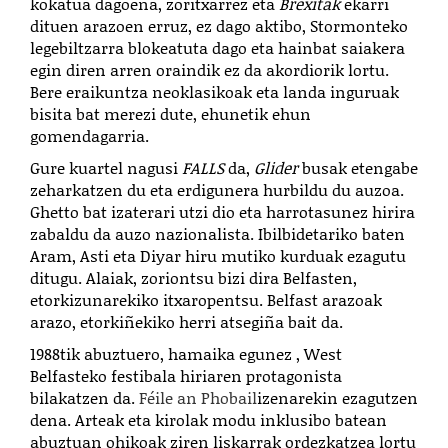
kokatua dagoena, zoritxarrez eta
Brexitak
ekarri
dituen arazoen erruz, ez dago aktibo, Stormonteko
legebiltzarra blokeatuta dago eta hainbat saiakera
egin diren arren oraindik ez da akordiorik lortu.
Bere eraikuntza neoklasikoak eta landa inguruak
bisita bat merezi dute, ehunetik ehun
gomendagarria.
Gure kuartel nagusi
FALLS
da,
Glider
busak etengabe
zeharkatzen du eta erdigunera hurbildu du auzoa.
Ghetto bat izaterari utzi dio eta harrotasunez hirira
zabaldu da auzo nazionalista. Ibilbidetariko baten
Aram, Asti eta Diyar hiru mutiko kurduak ezagutu
ditugu. Alaiak, zoriontsu bizi dira Belfasten,
etorkizunarekiko itxaropentsu. Belfast arazoak
arazo, etorkiñekiko herri atsegiña bait da.
1988tik abuztuero, hamaika egunez , West
Belfasteko festibala hiriaren protagonista
bilakatzen da.
Féile an Phobail
izenarekin ezagutzen
dena. Arteak eta kirolak modu inklusibo batean
abuztuan ohikoak ziren liskarrak ordezkatzea lortu