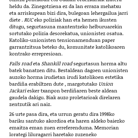
heldu da. Zinegotziena ez da lan erraza mehatxu
eta arriskupean bizi dira, bulegoan lehergailua jarri
diete .
RUC
eko poliziak han eta hemen ikusten
ditugu, segurtasuna mantentzeko helburuarekin
sortutako polizia desorekatua, unionistez osatua.
Katoliko-unionisten tensionamenduan paper
garrantzitsua beteko du, komunitate katolikoaren
kontrako errepresioan.
Falls road
eta
Shankill road
segurtasun horma altu
batek banatzen ditu. Bestaldean dagoen unionisten
auzoko horma irudietan irudi katolikoen estetika
bardiña erabiltzen dute , margotutako
Union
Jackari
esker txanpon berdiñaren beste aldean
gaudela dakigu. Biak auzo proletarioak direlaren
zentzutik ari naiz.
26 urte pasa dira, eta urrun geratu dira 1998ko
bariku santuko akordioa eta haren aldeko baiezko
emaitza eman zuen erreferenduma. Memorian
lorategi liluragarri haretako zuzeneko