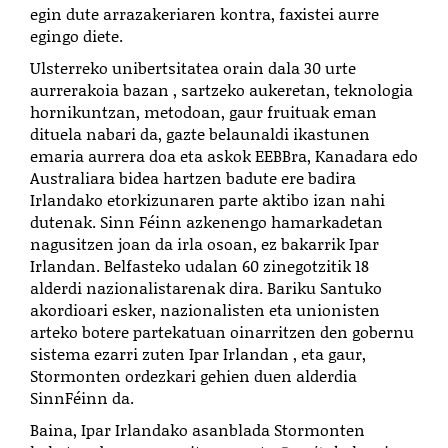
egin dute arrazakeriaren kontra, faxistei aurre
egingo diete.
Ulsterreko unibertsitatea orain dala 30 urte
aurrerakoia bazan , sartzeko aukeretan, teknologia
hornikuntzan, metodoan, gaur fruituak eman
dituela nabari da, gazte belaunaldi ikastunen
emaria aurrera doa eta askok EEBBra, Kanadara edo
Australiara bidea hartzen badute ere badira
Irlandako etorkizunaren parte aktibo izan nahi
dutenak. Sinn Féinn azkenengo hamarkadetan
nagusitzen joan da irla osoan, ez bakarrik Ipar
Irlandan. Belfasteko udalan 60 zinegotzitik 18
alderdi nazionalistarenak dira. Bariku Santuko
akordioari esker, nazionalisten eta unionisten
arteko botere partekatuan oinarritzen den gobernu
sistema ezarri zuten Ipar Irlandan , eta gaur,
Stormonten ordezkari gehien duen alderdia
SinnFéinn da.
Baina, Ipar Irlandako asanblada Stormonten