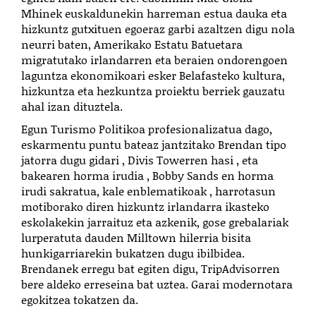
Mhinek euskaldunekin harreman estua dauka eta
hizkuntz gutxituen egoeraz garbi azaltzen digu nola
neurri baten, Amerikako Estatu Batuetara
migratutako irlandarren eta beraien ondorengoen
laguntza ekonomikoari esker Belafasteko kultura,
hizkuntza eta hezkuntza proiektu berriek gauzatu
ahal izan dituztela.
Egun Turismo Politikoa profesionalizatua dago,
eskarmentu puntu bateaz jantzitako Brendan tipo
jatorra dugu gidari , Divis Towerren hasi , eta
bakearen horma irudia , Bobby Sands en horma
irudi sakratua, kale enblematikoak , harrotasun
motiborako diren hizkuntz irlandarra ikasteko
eskolakekin jarraituz eta azkenik, gose grebalariak
lurperatuta dauden Milltown hilerria bisita
hunkigarriarekin bukatzen dugu ibilbidea.
Brendanek erregu bat egiten digu, TripAdvisorren
bere aldeko erreseina bat uztea. Garai modernotara
egokitzea tokatzen da.