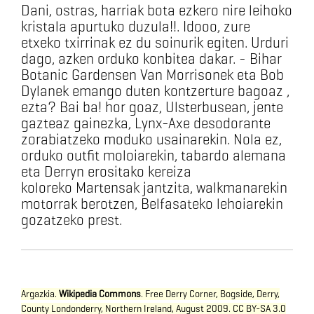
Dani, ostras, harriak bota ezkero nire leihoko
kristala apurtuko duzula!!. Idooo, zure
etxeko txirrinak ez du soinurik egiten. Urduri
dago, azken orduko konbitea dakar. - Bihar
Botanic Gardensen Van Morrisonek eta Bob
Dylanek emango duten kontzerture bagoaz ,
ezta? Bai ba! hor goaz, Ulsterbusean, jente
gazteaz gainezka, Lynx-Axe desodorante
zorabiatzeko moduko usainarekin. Nola ez,
orduko outfit moloiarekin, tabardo alemana
eta Derryn erositako kereiza
koloreko Martensak jantzita, walkmanarekin
motorrak berotzen, Belfasateko lehoiarekin
gozatzeko prest.
Argazkia.
Wikipedia Commons
. Free Derry Corner, Bogside, Derry,
County Londonderry, Northern Ireland, August 2009.
CC BY-SA 3.0