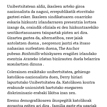
Unibertsitatean aldiz, ikasleen arteko giroa
nazionalista da nagusi, errepublikatik etorritako
gazteei esker. Ikasleen sindikatuaren onarrizko
eskaria hizkuntz irlandarraren presentzia lortzea
izango da, oraindik ofiziala ez den hizkuntzarekiko
sentikortasunaren txinpartak pizten ari dira.
Gizartea gaztea da, alternatiboa, rave jaiak
antolatzen duena , neoprenoz jantzi eta itsaso
nahasian surfeatzen duena, The Anchor
pubean
Bushmills
whiskyaren eragiñez irlandako
esentzia
Aran
eko irlatan biziirauten duela belarrira
xuxulartzen dizuna .
Colerainen eraikitako unibertsitatea, gehiengo
katolikoa-nazionalista duen, Derry hiriari
lapurtutako Unibertsitatea da. Katolikoen kontra
erakunde unionistek hartutako enegarren
diskriminazio erabaki likitsa izan zen.
Eremu demografikoaren ikuspegitik katolikoak
gorantza egiten ari dira , familia gazte eta ugariak