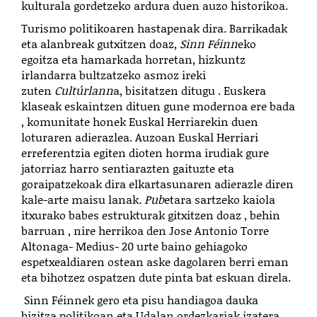
kulturala gordetzeko ardura duen auzo historikoa.
Turismo politikoaren hastapenak dira
.
Barrikadak
eta alanbreak gutxitzen doaz,
Sinn Féinn
eko
egoitza eta hamarkada horretan, hizkuntz
irlandarra bultzatzeko asmoz ireki
zuten
Cultúrlann
a, bisitatzen ditugu . Euskera
klaseak eskaintzen dituen gune modernoa ere bada
, komunitate honek Euskal Herriarekin duen
loturaren adierazlea. Auzoan Euskal Herriari
erreferentzia egiten dioten horma irudiak gure
jatorriaz harro sentiarazten gaituzte eta
goraipatzekoak dira elkartasunaren adierazle diren
kale-arte maisu lanak
. Pub
etara sartzeko kaiola
itxurako babes estrukturak gitxitzen doaz , behin
barruan , nire herrikoa den Jose Antonio Torre
Altonaga- Medius- 20 urte baino gehiagoko
espetxealdiaren ostean aske dagolaren berri eman
eta bihotzez ospatzen dute pinta bat eskuan direla.
Sinn Féinnek gero eta pisu handiagoa dauka
bizitza politikoan eta Udalan ordezkariak izatera