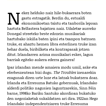
N
ekez helduko naiz hile-bukaerara boten
gastu estragatik. Berdin du, estualdi
ekonomikoetan txistu eta tanborila lepoan
hartuta Belfastera bajatzen naiz. Udaletxe aurreko
Donegal streeteko beste edozein musikariak
hartubako iskiña baten ipini eta txanpon batzuen
truke, ez ahaztu hemen libra esterlinen truke izan
behar duela, biribilketa eta kontrapasak jotzen
ditut. Irlandarren arima musikalari esker, lagun
barriak egiteko aukera ederra gainera!
Ipar irlandan mende amaiera modu umil, aske eta
eferbeszentean bizi dugu.
The Troubles
izenarekin
ezagunak diren urte luze eta latzak bukatzera doaz.
Irlanda eta Erresuma Batuko gobernuak, Irlandako
alderdi politiko nagusien laguntzarekin, Sinn Féin
barne, 1998ko Bariku Santuko akordioan bukatuko
den negoziaketak sukaldatzen ari dira. 1922an Hego
Irlandako independentziaren truke Erresuma