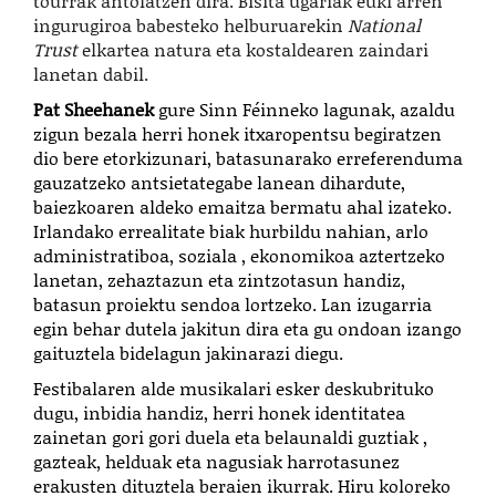
tourrak antolatzen dira. Bisita ugariak euki arren
ingurugiroa babesteko helburuarekin
National
Trust
elkartea natura eta kostaldearen zaindari
lanetan dabil.
Pat Sheehanek
gure Sinn Féinneko lagunak, azaldu
zigun bezala herri honek itxaropentsu begiratzen
dio bere etorkizunari, batasunarako erreferenduma
gauzatzeko antsietategabe lanean dihardute,
baiezkoaren aldeko emaitza bermatu ahal izateko.
Irlandako errealitate biak hurbildu nahian, arlo
administratiboa, soziala , ekonomikoa aztertzeko
lanetan, zehaztazun eta zintzotasun handiz,
batasun proiektu sendoa lortzeko. Lan izugarria
egin behar dutela jakitun dira eta gu ondoan izango
gaituztela bidelagun jakinarazi diegu.
Festibalaren alde musikalari esker deskubrituko
dugu, inbidia handiz, herri honek identitatea
zainetan gori gori duela eta belaunaldi guztiak ,
gazteak, helduak eta nagusiak harrotasunez
erakusten dituztela beraien ikurrak. Hiru koloreko