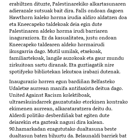
erabiltzen dituzte, Palestinarekiko alkartasunaren
adierazale sutsuak bait dira. Falls ondoan dagoen
Hawthorn kaleko horma irudia aldiro aldatzen doa
eta Kneecapeko taldekoak deia egin dute
Palestinaren aldeko horma irudi barriaren
inaguraziora. Ez da kasualitatea, justu ondoan
Kneecapeko taldearen aldeko hormairudi
ikusgarria dago. Mutil umilak, etxekoak,
familiartekoak, langile auzokoak eta gaur mundu
zirkuitoan sartu diranak. Eta guztiagatik nire
spotifyeko bibliotekan lekutxoa irabazi dutenak.
Inaugurazio horren egun bardiñan Belfasteko
Udaletxe aurrean manifa antifaxista deitua dago.
United Against Racism kolektiboak,
ultraeskuindarrek gauzatutako etorkinen kontrako
ekimenen aurrean, alkarataratzera deitu du.
Alderdi politiko desberdiñak bat egiten dute
deiarekin eta gazteak nagusi dira kalean.
90.hamarkadan ezagututako dualtasuna beste
dualtasun baten bihurtu da. Belaunaldi barriek bat