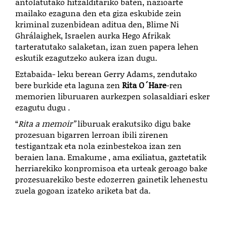
antolatutako hitzalditariko baten, nazioarte
mailako ezaguna den eta giza eskubide zein
kriminal zuzenbidean aditua den, Blime Ni
Ghrálaighek, Israelen aurka Hego Afrikak
tarteratutako salaketan, izan zuen papera lehen
eskutik ezagutzeko aukera izan dugu.
Eztabaida- leku berean Gerry Adams, zendutako
bere burkide eta laguna zen
Rita O´Hare
-ren
memorien liburuaren aurkezpen solasaldiari esker
ezagutu dugu .
“
Rita a memoir”
liburuak erakutsiko digu bake
prozesuan bigarren lerroan ibili zirenen
testigantzak eta nola ezinbestekoa izan zen
beraien lana. Emakume , ama exiliatua, gaztetatik
herriarekiko konpromisoa eta urteak geroago bake
prozesuarekiko beste edozerren gainetik lehenestu
zuela gogoan izateko ariketa bat da.