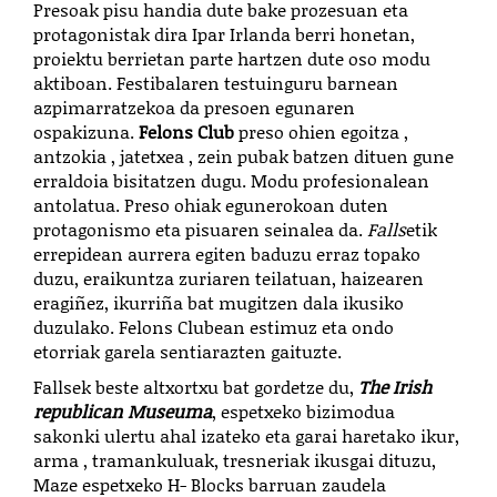
Presoak pisu handia dute bake prozesuan eta
protagonistak dira Ipar Irlanda berri honetan,
proiektu berrietan parte hartzen dute oso modu
aktiboan. Festibalaren testuinguru barnean
azpimarratzekoa da presoen egunaren
ospakizuna.
Felons Club
preso ohien egoitza ,
antzokia , jatetxea , zein pubak batzen dituen gune
erraldoia bisitatzen dugu. Modu profesionalean
antolatua. Preso ohiak egunerokoan duten
protagonismo eta pisuaren seinalea da.
Falls
etik
errepidean aurrera egiten baduzu erraz topako
duzu, eraikuntza zuriaren teilatuan, haizearen
eragiñez, ikurriña bat mugitzen dala ikusiko
duzulako. Felons Clubean estimuz eta ondo
etorriak garela sentiarazten gaituzte.
Fallsek beste altxortxu bat gordetze du,
The Irish
republican Museuma
, espetxeko bizimodua
sakonki ulertu ahal izateko eta garai haretako ikur,
arma , tramankuluak, tresneriak ikusgai dituzu,
Maze espetxeko H- Blocks barruan zaudela