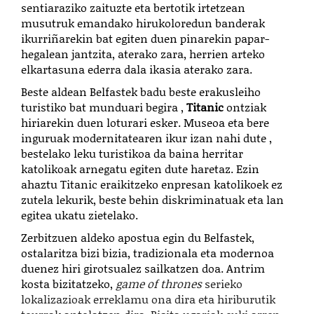
sentiaraziko zaituzte eta bertotik irtetzean
musutruk emandako hirukoloredun banderak
ikurriñarekin bat egiten duen pinarekin papar-
hegalean jantzita, aterako zara, herrien arteko
elkartasuna ederra dala ikasia aterako zara.
Beste aldean Belfastek badu beste erakusleiho
turistiko bat munduari begira ,
Titanic
ontziak
hiriarekin duen loturari esker. Museoa eta bere
inguruak modernitatearen ikur izan nahi dute ,
bestelako leku turistikoa da baina herritar
katolikoak arnegatu egiten dute haretaz. Ezin
ahaztu Titanic eraikitzeko enpresan katolikoek ez
zutela lekurik, beste behin diskriminatuak eta lan
egitea ukatu zietelako.
Zerbitzuen aldeko apostua egin du Belfastek,
ostalaritza bizi bizia, tradizionala eta modernoa
duenez hiri girotsualez sailkatzen doa. Antrim
kosta bizitatzeko,
game of thrones
serieko
lokalizazioak erreklamu ona dira eta hiriburutik