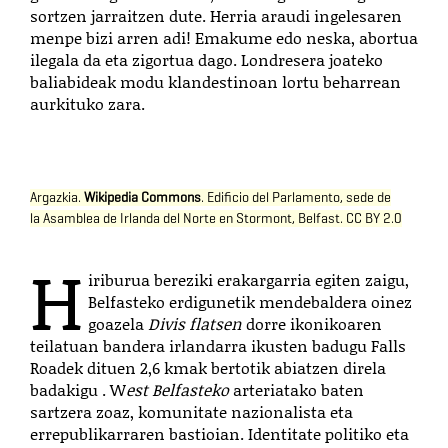
sortzen jarraitzen dute. Herria araudi ingelesaren
menpe bizi arren adi! Emakume edo neska, abortua
ilegala da eta zigortua dago. Londresera joateko
baliabideak modu klandestinoan lortu beharrean
aurkituko zara.
Argazkia.
Wikipedia Commons
. Edificio del Parlamento, sede de
la
Asamblea de Irlanda del Norte
en
Stormont
,
Belfast
.
CC BY 2.0
H
iriburua bereziki erakargarria egiten zaigu,
Belfasteko erdigunetik mendebaldera oinez
goazela
Divis flatsen
dorre ikonikoaren
teilatuan bandera irlandarra ikusten badugu Falls
Roadek dituen 2,6 kmak bertotik abiatzen direla
badakigu . W
est Belfasteko
arteriatako baten
sartzera zoaz, komunitate nazionalista eta
errepublikarraren bastioian. Identitate politiko eta