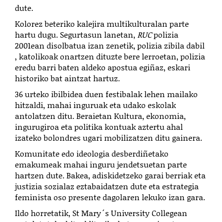
dute.
Kolorez beteriko kalejira multikulturalan parte
hartu dugu. Segurtasun lanetan,
RUC
polizia
2001ean disolbatua izan zenetik, polizia zibila dabil
, katolikoak onartzen dituzte bere lerroetan, polizia
eredu barri baten aldeko apostua egiñaz, eskari
historiko bat aintzat hartuz.
36 urteko ibilbidea duen festibalak lehen mailako
hitzaldi, mahai inguruak eta udako eskolak
antolatzen ditu. Beraietan Kultura, ekonomia,
ingurugiroa eta politika kontuak aztertu ahal
izateko bolondres ugari mobilizatzen ditu gainera.
Komunitate edo ideologia desberdiñetako
emakumeak mahai inguru jendetsuetan parte
hartzen dute. Bakea, adiskidetzeko garai berriak eta
justizia sozialaz eztabaidatzen dute eta estrategia
feminista oso presente dagolaren lekuko izan gara.
Ildo horretatik, St Mary´s University Collegean