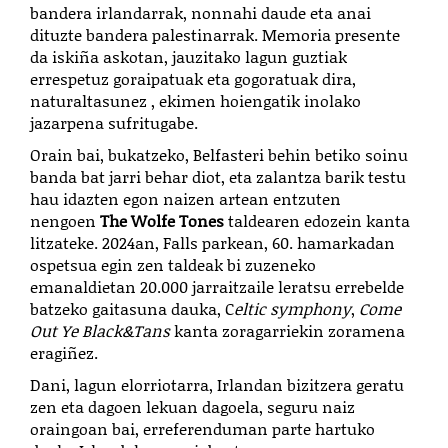
bandera irlandarrak, nonnahi daude eta anai
dituzte bandera palestinarrak. Memoria presente
da iskiña askotan, jauzitako lagun guztiak
errespetuz goraipatuak eta gogoratuak dira,
naturaltasunez , ekimen hoiengatik inolako
jazarpena sufritugabe.
Orain bai, bukatzeko, Belfasteri behin betiko soinu
banda bat jarri behar diot, eta zalantza barik testu
hau idazten egon naizen artean entzuten
nengoen
The Wolfe Tones
taldearen edozein kanta
litzateke. 2024an, Falls parkean, 60. hamarkadan
ospetsua egin zen taldeak bi zuzeneko
emanaldietan 20.000 jarraitzaile leratsu errebelde
batzeko gaitasuna dauka, C
eltic symphony
,
Come
Out Ye Black&Tans
kanta zoragarriekin zoramena
eragiñez.
Dani, lagun elorriotarra, Irlandan bizitzera geratu
zen eta dagoen lekuan dagoela, seguru naiz
oraingoan bai, erreferenduman parte hartuko