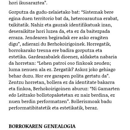
hori ikusaraztea”.
Gorputza da gudu-zelaietako bat: “Sistemak bere
egina duen territorio bat da, heteroarautua erabat,
txikitatik. Nahiz eta gauzak identifikatuak izan,
deseraikitze hori luzea da, eta ez da baitezpada
erraza. Jendearen begiradak ere asko eragiten
digu”, adierazi du Berhokoirigoinek. Horregatik,
borrokarako tresna ere badira gorputza eta
estetika. Gardeazabalek dioenez, aldaketa nabaria
da horretan: “Lehen patroi oso finkoak zeuden;
luma zenuen ala ez. Zergatik? Askoz joko gehiago
behar duzu. Hor ere garapen polita gertatu da”.
Zentzu horretan, bollera ez da identitate bakarra
eta finkoa, Berhokoirigoinen aburuz: “Ni Gamarten
edo Leitzako bollotopaketetan ez naiz berdina, ez
nuen berdin performatzen”. Bollerismoak badu
performatibitatetik eta estetikatik, beraz.
BORROKAREN GENEALOGIA