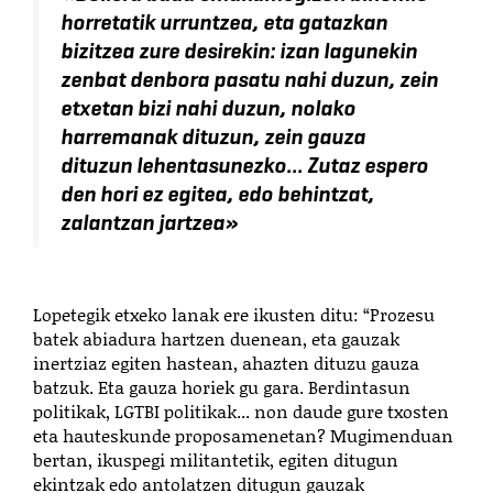
horretatik urruntzea, eta gatazkan
bizitzea zure desirekin: izan lagunekin
zenbat denbora pasatu nahi duzun, zein
etxetan bizi nahi duzun, nolako
harremanak dituzun, zein gauza
dituzun lehentasunezko... Zutaz espero
den hori ez egitea, edo behintzat,
zalantzan jartzea
»
Lopetegik etxeko lanak ere ikusten ditu: “Prozesu
batek abiadura hartzen duenean, eta gauzak
inertziaz egiten hastean, ahazten dituzu gauza
batzuk. Eta gauza horiek gu gara. Berdintasun
politikak, LGTBI politikak... non daude gure txosten
eta hauteskunde proposamenetan? Mugimenduan
bertan, ikuspegi militantetik, egiten ditugun
ekintzak edo antolatzen ditugun gauzak