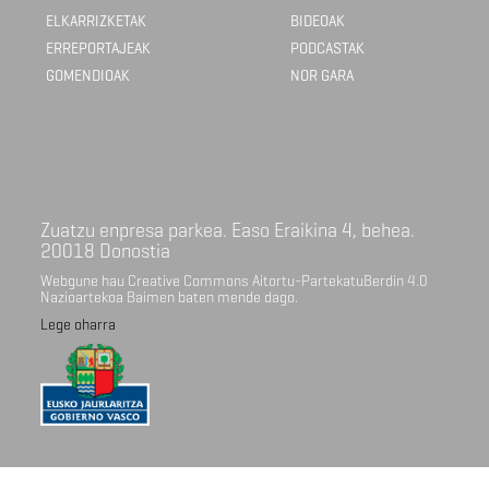
ELKARRIZKETAK
BIDEOAK
ERREPORTAJEAK
PODCASTAK
GOMENDIOAK
NOR GARA
Zuatzu enpresa parkea. Easo Eraikina 4, behea.
20018 Donostia
Webgune hau Creative Commons Aitortu-PartekatuBerdin 4.0
Nazioartekoa Baimen baten mende dago.
Lege oharra