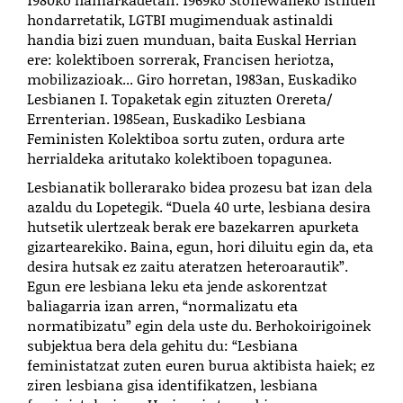
hondarretatik, LGTBI mugimenduak astinaldi
handia bizi zuen munduan, baita Euskal Herrian
ere: kolektiboen sorrerak, Francisen heriotza,
mobilizazioak... Giro horretan, 1983an, Euskadiko
Lesbianen I. Topaketak egin zituzten Orereta/
Errenterian. 1985ean, Euskadiko Lesbiana
Feministen Kolektiboa sortu zuten, ordura arte
herrialdeka aritutako kolektiboen topagunea.
Lesbianatik bollerarako bidea prozesu bat izan dela
azaldu du Lopetegik. “Duela 40 urte, lesbiana desira
hutsetik ulertzeak berak ere bazekarren apurketa
gizartearekiko. Baina, egun, hori diluitu egin da, eta
desira hutsak ez zaitu ateratzen heteroarautik”.
Egun ere lesbiana leku eta jende askorentzat
baliagarria izan arren, “normalizatu eta
normatibizatu” egin dela uste du. Berhokoirigoinek
subjektua bera dela gehitu du: “Lesbiana
feministatzat zuten euren burua aktibista haiek; ez
ziren lesbiana gisa identifikatzen, lesbiana