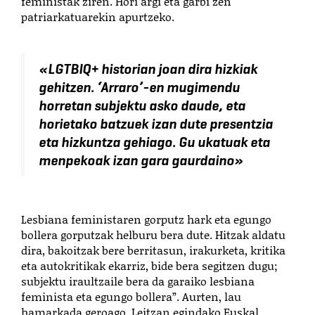
feministak ziren. Hori argi eta garbi zen
patriarkatuarekin apurtzeko.
«
LGTBIQ+ historian joan dira hizkiak
gehitzen. ‘Arraro’-en mugimendu
horretan subjektu asko daude, eta
horietako batzuek izan dute presentzia
eta hizkuntza gehiago. Gu ukatuak eta
menpekoak izan gara gaurdaino
»
Lesbiana feministaren gorputz hark eta egungo
bollera gorputzak helburu bera dute. Hitzak aldatu
dira, bakoitzak bere berritasun, irakurketa, kritika
eta autokritikak ekarriz, bide bera segitzen dugu;
subjektu iraultzaile bera da garaiko lesbiana
feminista eta egungo bollera”. Aurten, lau
hamarkada geroago, Leitzan egindako Euskal