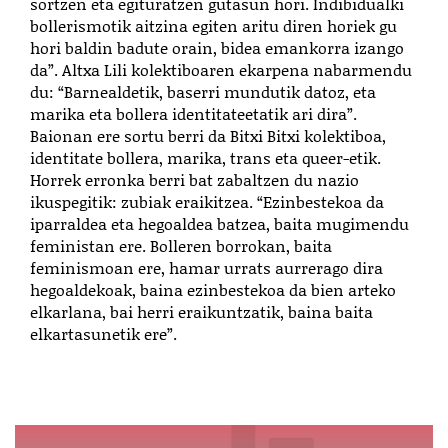
sortzen eta egituratzen gutasun hori. Indibidualki
bollerismotik aitzina egiten aritu diren horiek gu
hori baldin badute orain, bidea emankorra izango
da”. Altxa Lili kolektiboaren ekarpena nabarmendu
du: “Barnealdetik, baserri mundutik datoz, eta
marika eta bollera identitateetatik ari dira”.
Baionan ere sortu berri da Bitxi Bitxi kolektiboa,
identitate bollera, marika, trans eta queer-etik.
Horrek erronka berri bat zabaltzen du nazio
ikuspegitik: zubiak eraikitzea. “Ezinbestekoa da
iparraldea eta hegoaldea batzea, baita mugimendu
feministan ere. Bolleren borrokan, baita
feminismoan ere, hamar urrats aurrerago dira
hegoaldekoak, baina ezinbestekoa da bien arteko
elkarlana, bai herri eraikuntzatik, baina baita
elkartasunetik ere”.