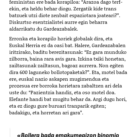
feministan ere bada korapiloa: “Arazoa dago terf-
ekin, eta heldu behar diogu. Zergatik kide trans
batzuek utzi diote zenbait espaziotara joateari?”.
Diskurtso esentzialistei aurre egin beharra
aldarrikatu du Gardeazabalek.
Erronka eta korapilo horiek globalak dira, eta
Euskal Herria ez da oasi bat. Halere, Gardeazabalen
iritzirako, baditu berezitasunak: “Ez gara munduko
zilborra, baina rara avis gara. Izkina txiki honetan,
zailtasunak zailtasun, bagoaz aurrera. Non egiten
dira 600 laguneko bollotopaketak?”. Eta, motel bada
ere, euskal nazio askapen mugimendua eta
prozesua ere borroka horietara zabaltzen ari dela
uste du: “Pazientzia handiz, eta oso motel doa.
Elefante handi bat mugitu behar da. Argi dugu hori,
eta ez diogu gure buruari tranparik egiten;
badakigu, eta horretan ari gara”.
«
Bollera bada emakumegizon binomio