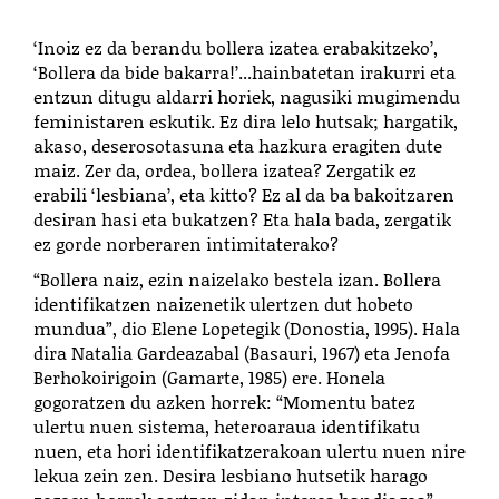
‘Inoiz ez da berandu bollera izatea erabakitzeko’,
‘Bollera da bide bakarra!’...hainbatetan irakurri eta
entzun ditugu aldarri horiek, nagusiki mugimendu
feministaren eskutik. Ez dira lelo hutsak; hargatik,
akaso, deserosotasuna eta hazkura eragiten dute
maiz. Zer da, ordea, bollera izatea? Zergatik ez
erabili ‘lesbiana’, eta kitto? Ez al da ba bakoitzaren
desiran hasi eta bukatzen? Eta hala bada, zergatik
ez gorde norberaren intimitaterako?
“Bollera naiz, ezin naizelako bestela izan. Bollera
identifikatzen naizenetik ulertzen dut hobeto
mundua”, dio Elene Lopetegik (Donostia, 1995). Hala
dira Natalia Gardeazabal (Basauri, 1967) eta Jenofa
Berhokoirigoin (Gamarte, 1985) ere. Honela
gogoratzen du azken horrek: “Momentu batez
ulertu nuen sistema, heteroaraua identifikatu
nuen, eta hori identifikatzerakoan ulertu nuen nire
lekua zein zen. Desira lesbiano hutsetik harago