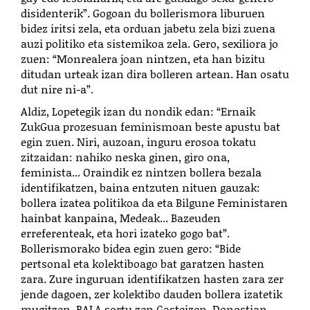
disidenterik”. Gogoan du bollerismora liburuen
bidez iritsi zela, eta orduan jabetu zela bizi zuena
auzi politiko eta sistemikoa zela. Gero, sexiliora jo
zuen: “Monrealera joan nintzen, eta han bizitu
ditudan urteak izan dira bolleren artean. Han osatu
dut nire ni-a”.
Aldiz, Lopetegik izan du nondik edan: “Ernaik
ZukGua prozesuan feminismoan beste apustu bat
egin zuen. Niri, auzoan, inguru erosoa tokatu
zitzaidan: nahiko neska ginen, giro ona,
feminista... Oraindik ez nintzen bollera bezala
identifikatzen, baina entzuten nituen gauzak:
bollera izatea politikoa da eta Bilgune Feministaren
hainbat kanpaina, Medeak... Bazeuden
erreferenteak, eta hori izateko gogo bat”.
Bollerismorako bidea egin zuen gero: “Bide
pertsonal eta kolektiboago bat garatzen hasten
zara. Zure inguruan identifikatzen hasten zara zer
jende dagoen, zer kolektibo dauden bollera izatetik
mugitzen. BALA sortu zen Gasteizen, Donostian