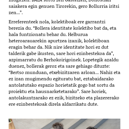
saiakera egin genuen Tirorekin, gero Bollurria iritsi
zen...”.
Erreferenteek nola, kolektiboak ere garrantzi
berezia du. “Bollera identitate kolektibo bat da, eta
hala funtzionatu behar du. Helburua
heteroarauarekin apurtzea izanik, kolektiboan
eragin behar da. Nik nire identitate hori ez dut
talderik gabe ikusten, sare hori ezinbestekoa da”,
azpimarratu du Berhokoirigoinek. Lopetegik azaldu
duenez, bollerak geroz eta sare gehiago dituzte:
“Bertso munduan, etxebizitzaren arloan... Nahiz eta
ez izan mugimendu egituratu bat, eztabaidarako
antolatutako espazio horietatik gogo bat sortu da
proiektu eta hausnarketetarako”. Sare horiek,
antolakuntzarako ez ezik, bizitzeko eta plazererako
ere ezinbestekoak direla aldarrikatu dute.