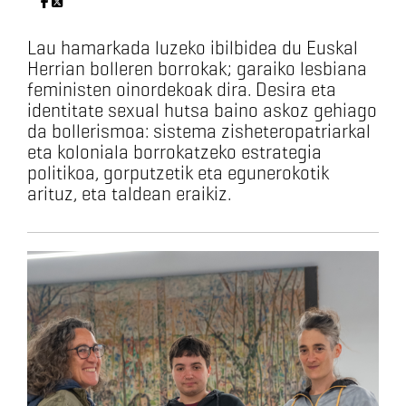
Lau hamarkada luzeko ibilbidea du Euskal
Herrian bolleren borrokak; garaiko lesbiana
feministen oinordekoak dira. Desira eta
identitate sexual hutsa baino askoz gehiago
da bollerismoa: sistema zisheteropatriarkal
eta koloniala borrokatzeko estrategia
politikoa, gorputzetik eta egunerokotik
arituz, eta taldean eraikiz.