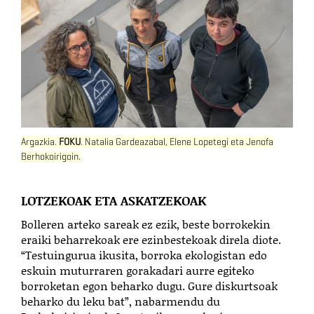
Argazkia.
FOKU
. Natalia Gardeazabal, Elene Lopetegi eta Jenofa
Berhokoirigoin.
LOTZEKOAK ETA ASKATZEKOAK
Bolleren arteko sareak ez ezik, beste borrokekin
eraiki beharrekoak ere ezinbestekoak direla diote.
“Testuingurua ikusita, borroka ekologistan edo
eskuin muturraren gorakadari aurre egiteko
borroketan egon beharko dugu. Gure diskurtsoak
beharko du leku bat”, nabarmendu du