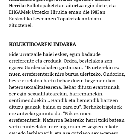
Herriko Bollotopaketetan aitortza egin diete, eta
EHGAMek Urrezko Hirukia eman die 1983an
Euskadiko Lesbianen Topaketak antolatu
zituztenei.
KOLEKTIBOAREN INDARRA
Bide urratzaile haiei esker, egun badaude
erreferente eta ereduak. Ordea, bestelakoa zen
egoera Gardeazabalen gaztaroan: “15 urterekin ez
nuen erreferenterik nire burua ulertzeko. Ondorioz,
beste errelatoa hartu behar duzu: hegemonikoa,
heterosexualitatearena. Behar dituzu erantzunak,
zer egin sexualitatearekin, harremanekin,
sentimenduekin... Handik eta hemendik hartzen
dituzu gauzak, baina ez zara zu”. Berhokoirigoinek
ere antzeko gomuta du: “Nik ez nuen
erreferenterik. Nafarroa Behereko herri txiki batean
sortu nintzelako, nire inguruan ez zegoen bikote
gay edo lesbianarik, eta are gutxiago sexu-genero