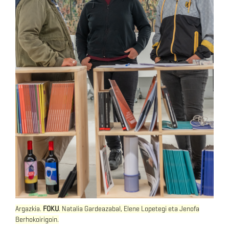
Argazkia.
FOKU
. Natalia Gardeazabal, Elene Lopetegi eta Jenofa
Berhokoirigoin.