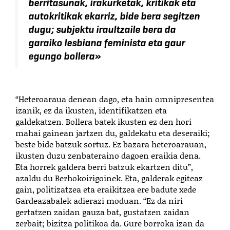
berritasunak, irakurketak, kritikak eta
autokritikak ekarriz, bide bera segitzen
dugu; subjektu iraultzaile bera da
garaiko lesbiana feminista eta gaur
egungo bollera
»
“Heteroaraua denean dago, eta hain omnipresentea
izanik, ez da ikusten, identifikatzen eta
galdekatzen. Bollera batek ikusten ez den hori
mahai gainean jartzen du, galdekatu eta deseraiki;
beste bide batzuk sortuz. Ez bazara heteroarauan,
ikusten duzu zenbateraino dagoen eraikia dena.
Eta horrek galdera berri batzuk ekartzen ditu”,
azaldu du Berhokoirigoinek. Eta, galderak egiteaz
gain, politizatzea eta eraikitzea ere badute xede
Gardeazabalek adierazi moduan. “Ez da niri
gertatzen zaidan gauza bat, gustatzen zaidan
zerbait; bizitza politikoa da. Gure borroka izan da