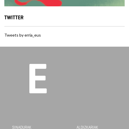
TWITTER
Tweets by erria_eus
SINADURAK
ALDIZKARIAK