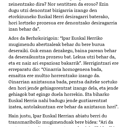
zeinentzako dira? Nor sentitzen da eroso? Ezin
dugu utzi denontzat bizigarria izango den
etorkizuneko Euskal Herri desiragarri baterako,
hori lortzeko prozesua ere denontzako desiragarria
izan behar da”.
Ados da Berhokoirigoin: “Ipar Euskal Herriko
mugimendu abertzaleak behar du bere burua
deseraiki. Guk eman dezakegu, baina parean behar
da deseraikuntza prozesu bat. Lekua utzi behar da,
eta ez naiz ari espazioaz bakarrik”. Herrigintzari ere
erreparatu dio: “Oinarria homogeneoa bada,
emaitza ere multzo horrentzako izango da.
Oinarrian aniztasuna bada, pentsa daiteke sortuko
den hori jende gehiagorentzat izango dela, eta jende
gehiagok bat egingo duela horrekin. Eta biharko
Euskal Herria nahi badugu jende guztiarentzat
izatea, antolakuntzan ere behar da aniztasun hori”.
Hain justu, Ipar Euskal Herrian abiatu berri du
transmaribollo mugimenduak bere bidea: “Ari da