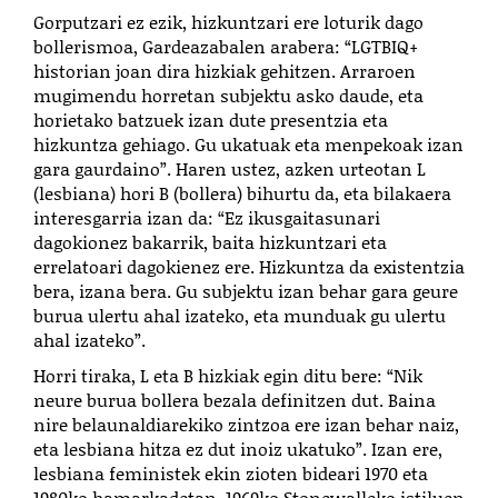
Gorputzari ez ezik, hizkuntzari ere loturik dago
bollerismoa, Gardeazabalen arabera: “LGTBIQ+
historian joan dira hizkiak gehitzen. Arraroen
mugimendu horretan subjektu asko daude, eta
horietako batzuek izan dute presentzia eta
hizkuntza gehiago. Gu ukatuak eta menpekoak izan
gara gaurdaino”. Haren ustez, azken urteotan L
(lesbiana) hori B (bollera) bihurtu da, eta bilakaera
interesgarria izan da: “Ez ikusgaitasunari
dagokionez bakarrik, baita hizkuntzari eta
errelatoari dagokienez ere. Hizkuntza da existentzia
bera, izana bera. Gu subjektu izan behar gara geure
burua ulertu ahal izateko, eta munduak gu ulertu
ahal izateko”.
Horri tiraka, L eta B hizkiak egin ditu bere: “Nik
neure burua bollera bezala definitzen dut. Baina
nire belaunaldiarekiko zintzoa ere izan behar naiz,
eta lesbiana hitza ez dut inoiz ukatuko”. Izan ere,
lesbiana feministek ekin zioten bideari 1970 eta
1980ko hamarkadetan. 1969ko Stonewalleko istiluen