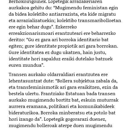
Berhokoirigoinek. Lopetegik arrazakeriaren
aurkakoa gehitu du: “Mugimendu feministan egin
da bidea kolektibo antiarrazista, eta kide migratu
eta arrazializatuekin; kolektibo transmaribolloetan
ere egin behar dugu”. Ezkerreko
erreakzionarismoari erantzuteari ere beharrezko
deritzo: “Gu ez gara ari borroka identitario bat
egiten; gure identitate propiotik ari gara borrokan.
Gure identitatea ez dugu ukatzen, hain justu,
identitate hori zapalduz eraiki dutelako batzuek
euren mundua”.
Transen aurkako oldarraldiari erantzutea ere
lehentasuntzat dute: “Bollera subjektua zabala da,
eta transfeminismotik ari gara eraikitzen, ezin da
bestela ulertu. Frantziako Estatuan bada transen
aurkako mugimendu bortitz bat, eskuin muturrak
aurrera eramana, politikari eta komunikabideek
bideraturikoa. Borroka minberatsu eta potolo bat
hori izango da”. Lopetegik gogorarazi duenez,
mugimendu bolleroak aterpe duen mugimendu