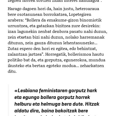
zegoen horrek sortzen zidan interes handiagoa”.
Harago dagoen hori da, hain justu, heteroaraua
bere osotasunean borrokatzea, Lopetegiren
arabera: “Bollera da emakume-gizon binomiotik
urruntzea, eta gatazkan bizitzea zure desirekin:
izan lagunekin zenbat denbora pasatu nahi duzun,
zein etxetan bizi nahi duzun, nolako harremanak
dituzun, zein gauza dituzun lehentasunezko...
Zutaz espero den hori ez egitea, edo behintzat,
zalantzan jartzea”. Horregatik, bollerismoa hautu
politiko bat da, eta gorputza, egunerokoa, mundua
ikusteko eta bertan egoteko modua... zeharkatzen
ditu.
«
Lesbiana feministaren gorputz hark
eta egungo bollera gorputz horrek
helburu eta helmuga bera dute. Hitzak
aldatu dira, baina bakoitzak bere