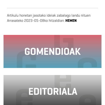
Artikulu honetan jasotako ideiak zabalago landu nituen
Arrasateko 2023-05-08ko hitzaldian:
HEMEN