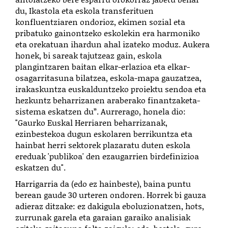
du, Ikastola eta eskola transferituen
konfluentziaren ondorioz, ekimen sozial eta
pribatuko gainontzeko eskolekin era harmoniko
eta orekatuan ihardun ahal izateko moduz. Aukera
honek, bi sareak tajutzeaz gain, eskola
plangintzaren baitan elkar-erlazioa eta elkar-
osagarritasuna bilatzea, eskola-mapa gauzatzea,
irakaskuntza euskalduntzeko proiektu sendoa eta
hezkuntz beharrizanen araberako finantzaketa-
sistema eskatzen du”. Aurrerago, honela dio:
"Gaurko Euskal Herriaren beharrizanak,
ezinbestekoa dugun eskolaren berrikuntza eta
hainbat herri sektorek plazaratu duten eskola
ereduak 'publikoa' den ezaugarrien birdefinizioa
eskatzen du".
Harrigarria da (edo ez hainbeste), baina puntu
berean gaude 30 urteren ondoren. Horrek bi gauza
adieraz ditzake: ez dakigula eboluzionatzen, hots,
zurrunak garela eta garaian garaiko analisiak