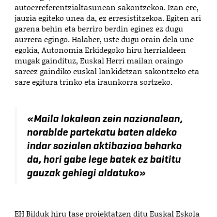
autoerreferentzialtasunean sakontzekoa. Izan ere,
jauzia egiteko unea da, ez erresistitzekoa. Egiten ari
garena behin eta berriro berdin eginez ez dugu
aurrera egingo. Halaber, uste dugu orain dela une
egokia, Autonomia Erkidegoko hiru herrialdeen
mugak gaindituz, Euskal Herri mailan oraingo
sareez gaindiko euskal lankidetzan sakontzeko eta
sare egitura trinko eta iraunkorra sortzeko.
«
Maila lokalean zein nazionalean,
norabide partekatu baten aldeko
indar sozialen aktibazioa beharko
da, hori gabe lege batek ez baititu
gauzak gehiegi aldatuko
»
EH Bilduk hiru fase proiektatzen ditu Euskal Eskola