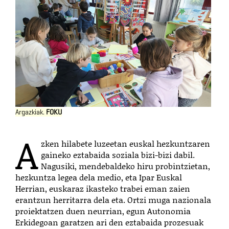
Argazkiak.
FOKU
A
zken hilabete luzeetan euskal hezkuntzaren
gaineko eztabaida soziala bizi-bizi dabil.
Nagusiki, mendebaldeko hiru probintzietan,
hezkuntza legea dela medio, eta Ipar Euskal
Herrian, euskaraz ikasteko trabei eman zaien
erantzun herritarra dela eta. Ortzi muga nazionala
proiektatzen duen neurrian, egun Autonomia
Erkidegoan garatzen ari den eztabaida prozesuak