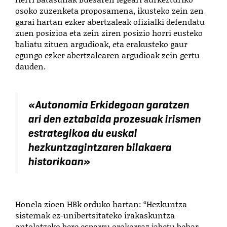
osoko zuzenketa proposamena, ikusteko zein zen
garai hartan ezker abertzaleak ofizialki defendatu
zuen posizioa eta zein ziren posizio horri eusteko
baliatu zituen argudioak, eta erakusteko gaur
egungo ezker abertzalearen argudioak zein gertu
dauden.
«
Autonomia Erkidegoan garatzen
ari den eztabaida prozesuak irismen
estrategikoa du euskal
hezkuntzagintzaren bilakaera
historikoan
»
Honela zioen HBk orduko hartan: “Hezkuntza
sistemak ez-unibertsitateko irakaskuntza
antolatzeko bere esparru orokorraz jabetu behar