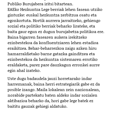
Publiko Burujabera iritsi bitartean.
EAEko Hezkuntza Lege berriak lehen fasean utziko
gintuzke: euskal hezkuntza zerbitzua osatu eta
egonkortuta. Hortik aurrera jarraitzeko, gehiengo
sozial eta politiko berriak beharko lirateke, eta
baita gaur egun ez dugun burujabetza politikoa ere.
Baina bigarren fasearen aukera irekitzeko
ezinbestekoa da konfluentziaren lehen estadioa
eraikitzea. Behar-beharrezkoa zaigu azken hiru
hamarraldietako barne gatazka gainditzea eta
ezinbestekoa da hezkuntza sistemaren errotiko
eraldaketa, parez pare dauzkagun erronkei aurre
egin ahal izateko.
Uste dugu badaudela jauzi horretarako indar
harremanak, baina herri estrategiarik gabe ez da
posible izango. Maila lokalean zein nazionalean,
norabide partekatu baten aldeko indar sozialen
aktibazioa beharko da, hori gabe lege batek ez
baititu gauzak gehiegi aldatuko.