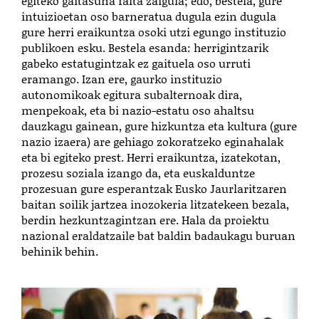
egiteko gaitasuna falta zaigula; edo, bestela, gure
intuizioetan oso barneratua dugula ezin dugula
gure herri eraikuntza osoki utzi egungo instituzio
publikoen esku. Bestela esanda: herrigintzarik
gabeko estatugintzak ez gaituela oso urruti
eramango. Izan ere, gaurko instituzio
autonomikoak egitura subalternoak dira,
menpekoak, eta bi nazio-estatu oso ahaltsu
dauzkagu gainean, gure hizkuntza eta kultura (gure
nazio izaera) are gehiago zokoratzeko eginahalak
eta bi egiteko prest. Herri eraikuntza, izatekotan,
prozesu soziala izango da, eta euskalduntze
prozesuan gure esperantzak Eusko Jaurlaritzaren
baitan soilik jartzea inozokeria litzatekeen bezala,
berdin hezkuntzagintzan ere. Hala da proiektu
nazional eraldatzaile bat baldin badaukagu buruan
behinik behin.