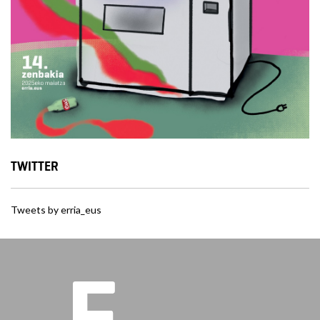
TWITTER
Tweets by erria_eus