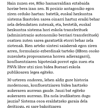
Hain zuzen ere, 80ko hamarraldian eztabaida
horixe bera izan zen. Bi posizio antagoniko egon
ziren orduko hartan: batetik, euskal hezkuntza
sistema Ikastolen sarea oinarri hartuz eraiki behar
zela defendatzen zutenak, eta, bestetik, euskal
hezkuntza sistema hori eskola transferituek
(administrazio autonomiko berriari transferituek)
osatzen zuten sarea garatzetik etorri behar zela
ziotenak. Bien arteko sintesi saiakerak egon ziren
arren, formulazio ezberdinak tarteko (HBren osoko
zuzenketa proposamena horren adierazgarri),
konfluentziaren hipotesiak porrot egin zuen eta
PNVk libre utzi zion bidea Buesari eskola
publikoaren legea egiteko.
30 urteren ondoren, lehen aldiz gure historia
modernoan, konfluentziaren bidea hartzeko
aukeraren aurrean gaude. Jauzi bat egiteko
aukeraren aurrean. Eta nola irudikatzen dugu
jauzia? Sistema osoa eraldatzeko garaia dela
deritzogu, ez sare bakoitzaren