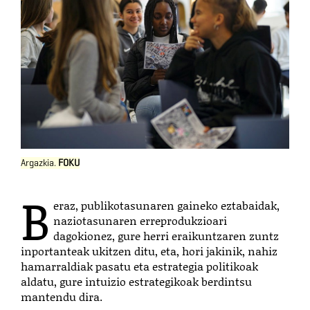
Argazkia.
FOKU
B
eraz, publikotasunaren gaineko eztabaidak,
naziotasunaren erreprodukzioari
dagokionez, gure herri eraikuntzaren zuntz
inportanteak ukitzen ditu, eta, hori jakinik, nahiz
hamarraldiak pasatu eta estrategia politikoak
aldatu, gure intuizio estrategikoak berdintsu
mantendu dira.