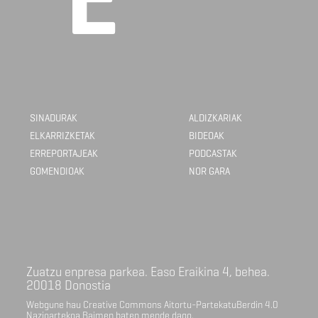
SINADURAK
ALDIZKARIAK
ELKARRIZKETAK
BIDEOAK
ERREPORTAJEAK
PODCASTAK
GOMENDIOAK
NOR GARA
Zuatzu enpresa parkea. Easo Eraikina 4, behea.
20018 Donostia
Webgune hau Creative Commons Aitortu-PartekatuBerdin 4.0
Nazioartekoa Baimen baten mende dago.