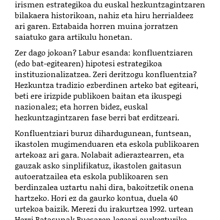
irismen estrategikoa du euskal hezkuntzagintzaren
bilakaera historikoan, nahiz eta hiru herrialdeez
ari garen. Eztabaida horren muina jorratzen
saiatuko gara artikulu honetan.
Zer dago jokoan? Labur esanda: konfluentziaren
(edo bat-egitearen) hipotesi estrategikoa
instituzionalizatzea. Zeri deritzogu konfluentzia?
Hezkuntza tradizio ezberdinen arteko bat egiteari,
beti ere irizpide publikoen baitan eta ikuspegi
nazionalez; eta horren bidez, euskal
hezkuntzagintzaren fase berri bat erditzeari.
Konfluentziari buruz dihardugunean, funtsean,
ikastolen mugimenduaren eta eskola publikoaren
artekoaz ari gara. Nolabait adieraztearren, eta
gauzak asko sinplifikatuz, ikastolen gaitasun
autoeratzailea eta eskola publikoaren sen
berdinzalea uztartu nahi dira, bakoitzetik onena
hartzeko. Hori ez da gaurko kontua, duela 40
urtekoa baizik. Merezi du irakurtzea 1992. urtean
Herri Batasunak Buesaren legeari aurkezturiko