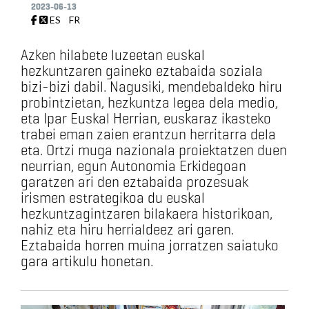
2023-06-13
ES
FR
Azken hilabete luzeetan euskal
hezkuntzaren gaineko eztabaida soziala
bizi-bizi dabil. Nagusiki, mendebaldeko hiru
probintzietan, hezkuntza legea dela medio,
eta Ipar Euskal Herrian, euskaraz ikasteko
trabei eman zaien erantzun herritarra dela
eta. Ortzi muga nazionala proiektatzen duen
neurrian, egun Autonomia Erkidegoan
garatzen ari den eztabaida prozesuak
irismen estrategikoa du euskal
hezkuntzagintzaren bilakaera historikoan,
nahiz eta hiru herrialdeez ari garen.
Eztabaida horren muina jorratzen saiatuko
gara artikulu honetan.