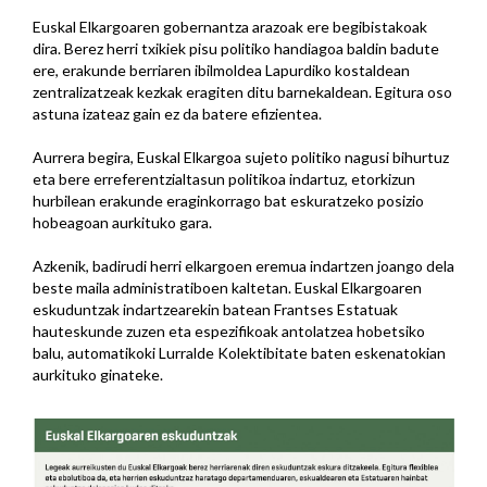
Euskal Elkargoaren gobernantza arazoak ere begibistakoak
dira. Berez herri txikiek pisu politiko handiagoa baldin badute
ere, erakunde berriaren ibilmoldea Lapurdiko kostaldean
zentralizatzeak kezkak eragiten ditu barnekaldean. Egitura oso
astuna izateaz gain ez da batere efizientea.
Aurrera begira, Euskal Elkargoa sujeto politiko nagusi bihurtuz
eta bere erreferentzialtasun politikoa indartuz, etorkizun
hurbilean erakunde eraginkorrago bat eskuratzeko posizio
hobeagoan aurkituko gara.
Azkenik, badirudi herri elkargoen eremua indartzen joango dela
beste maila administratiboen kaltetan. Euskal Elkargoaren
eskuduntzak indartzearekin batean Frantses Estatuak
hauteskunde zuzen eta espezifikoak antolatzea hobetsiko
balu, automatikoki Lurralde Kolektibitate baten eskenatokian
aurkituko ginateke.