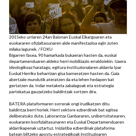
2015eko urriaren 24an Baionan Euskal Elkargoaren eta
euskararen ofizialtasunaren alde manifestazioa egin zuten
milaka lagunek. / FOKU
Bigarren fasea, 90 hamarkada bukaeran hasten da, euskal
departamenduaren aldeko herri mobilizazio erraldoiekin. Izaera
ideologikoaz haratago, egitura instituzionalaren aldarria Ipar
Euskal Herriko beharrizan gisa barneratzen hasten da. Gaia
abertzale mundutik ateratzen da eta lehen hedapen bat
gertatzen da. Indar metaketa zabalagoak eta estrategia
partekatua gauzatzeko baldintzak sortzen dira.
BATERA plataformaren sorrerak ongi irudikatzen ditu
baldintza berri horiek. Herri sektore ezberdinek bat egitea
deliberatuko dute, Laborantza Ganbararen, unibertsitatearen,
euskararen koofizialtasunaren eta Euskal Departamenduaren
aldarrikapenak uztartuz. Iniziatiba ezberdinak plataforma
batean biltzeko apostu estrategikoak instituzioaren