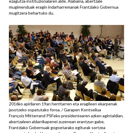
ezagutza instituzionalaren alde. Alabaina, abertzale
mugimenduak eragin indarharremanak Frantziako Gobernua
mugitzera behartuko du.
2016ko apirilaren 19an herritarren eta eragileen ekarpenak
jasotzeko ospatutako foroa. / Garapen Kontseilua
François Mitterrand PSFeko presidentearen azken agintaldian,
abertzaleen aldarrikapenei zuzenean erantzun gabe,
Frantziako Gobernuak gogoetarako egiturak sortzea