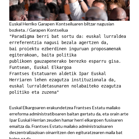
Euskal Herriko Garapen Kontseiluaren biltzar nagusian
bozketa. / Garapen Kontseilua
"Paradigma berri bat sortu da: euskal lurraldea
erreferentzia nagusi bezala agertzen da,
bai proiektu ezberdinen inguruan proposamenak
egiterakoan, baita politika
publikoen gauzapenerako berezko esparru gisa.
Funtsean, Euskal Elkargoa
Frantses Estatuaren aldetik Ipar Euskal
Herriaren lehen ezagutza instituzionala da,
euskal lurraldetasunaren nolabaiteko ezagutza
politiko eta zuzena"
Euskal Elkargoaren erakundetzea Frantses Estatu mailako
erreforma administratiboaren baitan gertatu da, eta orain arte
Ipar Euskal Herrian zeuden hamar herri elkargoen fusioaren
emaitza da. Frantses Estatu mailako administrazioaren
deszentralizazioan oinarritzen den egituratzearen maila bat
baino ez da.