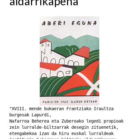
aldarrikapena
"XVIII. mende bukaeran Frantziako Iraultza
burgesak Lapurdi,
Nafarroa Beherea eta Zuberoako legedi propioak
zein lurralde-biltzarrak desegin zituenetik,
etengabekoa izan da hiru euskal lurraldeak