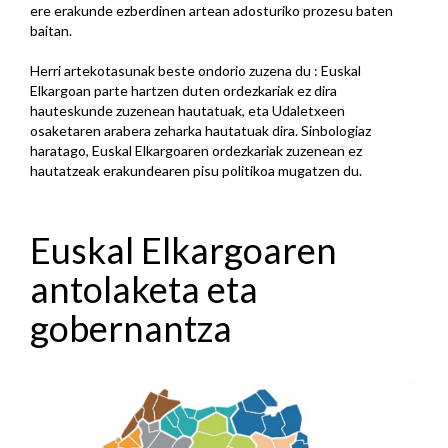
ere erakunde ezberdinen artean adosturiko prozesu baten
baitan.
Herri artekotasunak beste ondorio zuzena du : Euskal
Elkargoan parte hartzen duten ordezkariak ez dira
hauteskunde zuzenean hautatuak, eta Udaletxeen
osaketaren arabera zeharka hautatuak dira. Sinbologiaz
haratago, Euskal Elkargoaren ordezkariak zuzenean ez
hautatzeak erakundearen pisu politikoa mugatzen du.
Euskal Elkargoaren
antolaketa eta
gobernantza