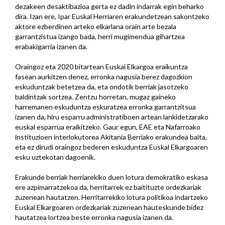
dezakeen desaktibazioa gerta ez dadin indarrak egin beharko
dira. Izan ere, Ipar Euskal Herriaren erakundetzean sakontzeko
aktore ezberdinen arteko elkarlana orain arte bezala
garrantzistua izango bada, herri mugimendua gihartzea
erabakigarria izanen da.
Oraingoz eta 2020 bitartean Euskal Elkargoa eraikuntza
fasean aurkitzen denez, erronka nagusia berez dagozkion
eskuduntzak betetzea da, eta ondotik berriak jasotzeko
baldintzak sortzea. Zentzu horretan, mugaz gaineko
harremanen eskuduntza eskuratzea erronka garrantzitsua
izanen da, hiru esparru administratiboen artean lankidetzarako
euskal esparrua eraikitzeko. Gaur egun, EAE eta Nafarroako
instituzioen interlokutorea Akitania Berriako erakundea baita,
eta ez dirudi oraingoz bederen eskuduntza Euskal Elkargoaren
esku uztekotan dagoenik.
Erakunde berriak herriarekiko duen lotura demokratiko eskasa
ere azpimarratzekoa da, herritarrek ez baitituzte ordezkariak
zuzenean hautatzen. Herritarrekiko lotura politikoa indartzeko
Euskal Elkargoaren ordezkariak zuzenean hauteskunde bidez
hautatzea lortzea beste erronka nagusia izanen da.