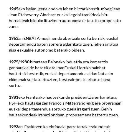
1945
eko irailan, gerla ondoko lehen biltzar konstituzioegilean
Jean Etcheverry-Ainchart euskal legebiltzarkideak hiru
herrialdeak bilduko lituzkeen autonomia estatutua proposatu
zuen.
1963
an ENBATA mugimendu abertzale sortu berriak, euskal
departamendu baten sorrera aldarrikatu zuen, lehen urratsa
gisa eskualde autonomo baterako bidean.
1975/1980
bitartean Baionako industria eta komertzio
ganbarak alde batetik eta Ipar Euskal Herriko hainbat
hautetsik bestetik, euskal departamendua aldarrikatzeko
ekimenak sustatu zituzten, besteak-beste elkarte bana
sortuz.
1981
eko Frantziako hauteskunde presidentzialen karietara,
PSF-eko hautagai zen François Mitterrand-ek bere programan
euskal departamendua sortuko zuela iragarri zuen. Behin
hauteskundeak irabazi ondoan, proposamena baztertu zuen.
1993
an, Eraikitzen kolektiboak Iparretarrak erakundeak