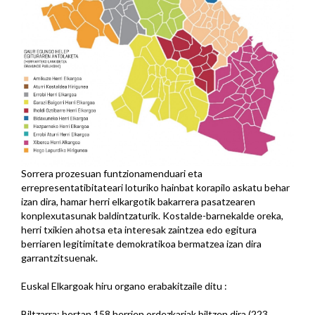
Sorrera prozesuan funtzionamenduari eta
errepresentatibitateari loturiko hainbat korapilo askatu behar
izan dira, hamar herri elkargotik bakarrera pasatzearen
konplexutasunak baldintzaturik. Kostalde-barnekalde oreka,
herri txikien ahotsa eta interesak zaintzea edo egitura
berriaren legitimitate demokratikoa bermatzea izan dira
garrantzitsuenak.
Euskal Elkargoak hiru organo erabakitzaile ditu :
Biltzarra: bertan 158 herrien ordezkariak biltzen dira (223