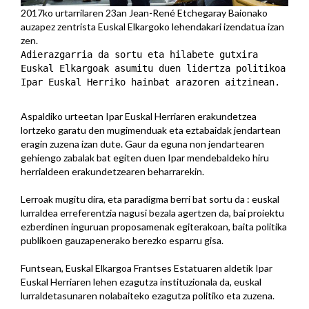
2017ko urtarrilaren 23an Jean-René Etchegaray Baionako
auzapez zentrista Euskal Elkargoko lehendakari izendatua izan
zen.
Adierazgarria da sortu eta hilabete gutxira
Euskal Elkargoak asumitu duen lidertza politikoa
Ipar Euskal Herriko hainbat arazoren aitzinean.
Aspaldiko urteetan Ipar Euskal Herriaren erakundetzea
lortzeko garatu den mugimenduak eta eztabaidak jendartean
eragin zuzena izan dute. Gaur da eguna non jendartearen
gehiengo zabalak bat egiten duen Ipar mendebaldeko hiru
herrialdeen erakundetzearen beharrarekin.
Lerroak mugitu dira, eta paradigma berri bat sortu da : euskal
lurraldea erreferentzia nagusi bezala agertzen da, bai proiektu
ezberdinen inguruan proposamenak egiterakoan, baita politika
publikoen gauzapenerako berezko esparru gisa.
Funtsean, Euskal Elkargoa Frantses Estatuaren aldetik Ipar
Euskal Herriaren lehen ezagutza instituzionala da, euskal
lurraldetasunaren nolabaiteko ezagutza politiko eta zuzena.