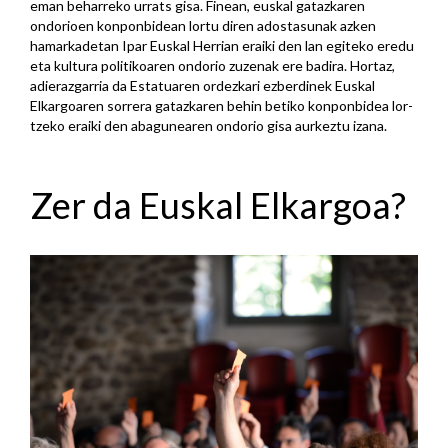
eman beharreko urrats gisa. Finean, euskal gatazkaren
ondorioen konponbidean lortu diren adostasunak azken
hamarkadetan Ipar Euskal Herrian eraiki den lan egiteko eredu
eta kultura politikoaren ondorio zuzenak ere badira. Hortaz,
adierazgarria da Estatuaren ordezkari ezberdinek Euskal
Elkargoaren sorrera gatazkaren behin betiko konponbidea lor-
tzeko eraiki den abagunearen ondorio gisa aurkeztu izana.
Zer da Euskal Elkargoa?