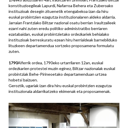
konstituzioegileak Lapurdi, Nafarroa Behera eta Zuberoako
instituzioak desegin zituenetik etengabekoa izan da hiru
euskal probintzien ezagutza instituzionalaren aldeko aldarria.
Jarraian Frantziako Biltzar nazional osatu berrian Iraultzaileek
ezarri nahi zuten eredu politiko-administratibo berriaren
ezatabaidan, euskal probintzietako ordezkariek behialako
instituzioak berreskuratu ezean hiru herrialdeak barnebilduko
lituzkeen departamendua sortzeko proposamena formulatu
zuten.
1790
Alferrik ordea, 1790eko urtarrilaren 12an, euskal
ordezkarien protestei muzin eginez, Biltzar nazionalak euskal
probintziak Behe-Pirineoetako departamenduan urtzea
hobetsi baizuen.
Geroztik, ugariak izan dira hiru euskal probintzien ezagutza
instituzionala aldarrikatzeko ekimenak eta proposamenak.