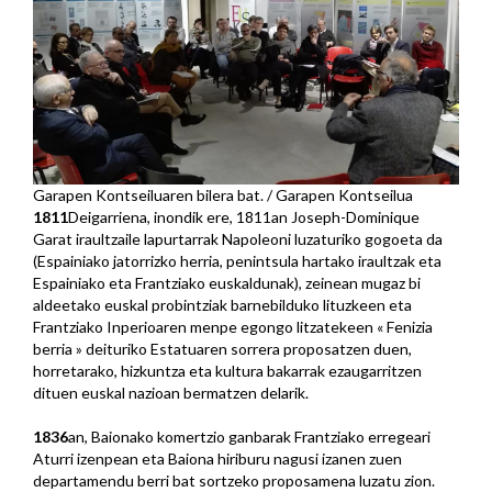
Garapen Kontseiluaren bilera bat. / Garapen Kontseilua
1811
Deigarriena, inondik ere, 1811an Joseph-Dominique
Garat iraultzaile lapurtarrak Napoleoni luzaturiko gogoeta da
(Espainiako jatorrizko herria, penintsula hartako iraultzak eta
Espainiako eta Frantziako euskaldunak), zeinean mugaz bi
aldeetako euskal probintziak barnebilduko lituzkeen eta
Frantziako Inperioaren menpe egongo litzatekeen « Fenizia
berria » deituriko Estatuaren sorrera proposatzen duen,
horretarako, hizkuntza eta kultura bakarrak ezaugarritzen
dituen euskal nazioan bermatzen delarik.
1836
an, Baionako komertzio ganbarak Frantziako erregeari
Aturri izenpean eta Baiona hiriburu nagusi izanen zuen
departamendu berri bat sortzeko proposamena luzatu zion.