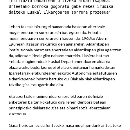
instituzio bakarrean biltzeko aldarrikapena.
Urteetako borroka gogoratu gabe nekez irudika
daiteke Euskal Elkargoaren sorrera prozesua"
Lehen faseak, hirurogei hamarkada hasieran abertzale
mugimenduaren sorrerarekin bat egiten du. Enbata
mugimenduaren sorrerarekin hasten da, 1963ko Aberri
Egunean Itsasun irakurriko den agiriarekin. Aldarrikapen
instituzionala batez ere abertzaleen aldarrikapen gisa agertzen
da, adierazle ideologiko nabarmenarekin. Hasiera batean
Enbata mugimenduak Euskal Departamenduaren aldarria
plazaratuko badu, laurogei eta laurogeitamar hamarkadetan
Iparretarrak erakundearen eskutik Autonomia estatutuaren
aldarrikapenak indarra hartuko du. Biak ala biak aldarrikapen
taktiko gisa ezaugarrituko dira.
Eta abertzale mugimenduaren proiektoaren definizio
ariketaren baitan kokatuko dira, lehen denbora batean
printzipiozko deklarazio gisa eta oinarri sozial abertzaleari
zuzendua.
Garai horietan ez da funtsezko masa mugimendurik antolatuko