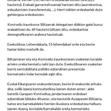
hautetsi). Erabaki garrantzitsuenak hartzen ditu (aurrekontua,
eskuduntzen transferentzia, …). Herri txikien ordezkariek dute
gehiengoa ordezkatzen.
Kontseilu iraunkorra: Biltzarrak delegatzen dizikion gaiei buruz
erabakitzen du. 69 hautetsi biltzen ditu, ordezkaritza
demografikoaren arabera hautatuak.
Exekutiboa: Lehendakaria, 15 lehendakari orde eta beste
hamar kidez osaturik da.
Biltzarraren eta eta Kontseilu iraunkorraren osaketan lurralde
arteko oreka bermatu nahi izan dute. Exekutiboaren osaketan
berriz sentsibilitate politiko ezberdinen presentzia
bermatzeko indar bereziak egin dira.
Euskal Elkargoaren erakundetzean, beste bi erakunde arituko
dira, soilik izaera kontsultatiboa izanen duten arren : alde
batetik Garapen Kontseilua, jendartearen ordezkari
ezberdinak bilduko dituena ; eta bestetik Auzapezen Biltzarra,
batez ere barnekaldeko herrien ikuskera ordezkatzea helburu
izanen duena, kostalde/barnekalde oreka bermatzeko.