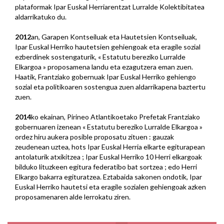
plataformak Ipar Euskal Herriarentzat Lurralde Kolektibitatea
aldarrikatuko du.
2012
an, Garapen Kontseiluak eta Hautetsien Kontseiluak,
Ipar Euskal Herriko hautetsien gehiengoak eta eragile sozial
ezberdinek sostengaturik, « Estatutu bereziko Lurralde
Elkargoa » proposamena landu eta ezagutzera eman zuen.
Haatik, Frantziako gobernuak Ipar Euskal Herriko gehiengo
sozial eta politikoaren sostengua zuen aldarrikapena baztertu
zuen.
2014
ko ekainan, Pirineo Atlantikoetako Prefetak Frantziako
gobernuaren izenean « Estatutu bereziko Lurralde Elkargoa »
ordez hiru aukera posible proposatu zituen : gauzak
zeudenean uztea, hots Ipar Euskal Herria elkarte egiturapean
antolaturik atxikitzea ; Ipar Euskal Herriko 10 Herri elkargoak
bilduko lituzkeen egitura federatibo bat sortzea ; edo Herri
Elkargo bakarra egituratzea. Eztabaida sakonen ondotik, Ipar
Euskal Herriko hautetsi eta eragile sozialen gehiengoak azken
proposamenaren alde lerrokatu ziren.