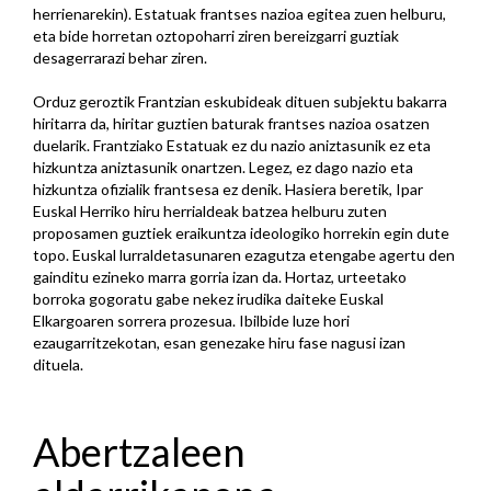
herrienarekin). Estatuak frantses nazioa egitea zuen helburu,
eta bide horretan oztopoharri ziren bereizgarri guztiak
desagerrarazi behar ziren.
Orduz geroztik Frantzian eskubideak dituen subjektu bakarra
hiritarra da, hiritar guztien baturak frantses nazioa osatzen
duelarik. Frantziako Estatuak ez du nazio aniztasunik ez eta
hizkuntza aniztasunik onartzen. Legez, ez dago nazio eta
hizkuntza ofizialik frantsesa ez denik. Hasiera beretik, Ipar
Euskal Herriko hiru herrialdeak batzea helburu zuten
proposamen guztiek eraikuntza ideologiko horrekin egin dute
topo. Euskal lurraldetasunaren ezagutza etengabe agertu den
gainditu ezineko marra gorria izan da. Hortaz, urteetako
borroka gogoratu gabe nekez irudika daiteke Euskal
Elkargoaren sorrera prozesua. Ibilbide luze hori
ezaugarritzekotan, esan genezake hiru fase nagusi izan
dituela.
Abertzaleen