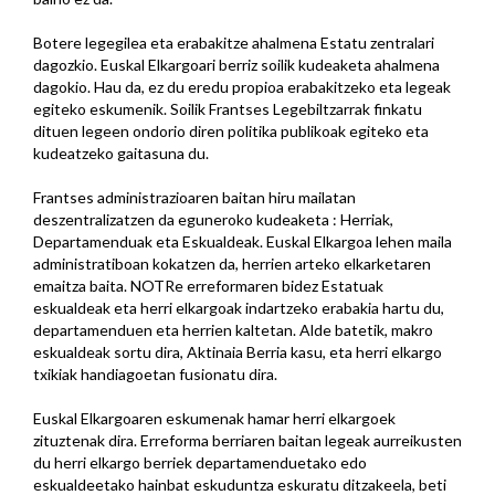
Botere legegilea eta erabakitze ahalmena Estatu zentralari
dagozkio. Euskal Elkargoari berriz soilik kudeaketa ahalmena
dagokio. Hau da, ez du eredu propioa erabakitzeko eta legeak
egiteko eskumenik. Soilik Frantses Legebiltzarrak finkatu
dituen legeen ondorio diren politika publikoak egiteko eta
kudeatzeko gaitasuna du.
Frantses administrazioaren baitan hiru mailatan
deszentralizatzen da eguneroko kudeaketa : Herriak,
Departamenduak eta Eskualdeak. Euskal Elkargoa lehen maila
administratiboan kokatzen da, herrien arteko elkarketaren
emaitza baita. NOTRe erreformaren bidez Estatuak
eskualdeak eta herri elkargoak indartzeko erabakia hartu du,
departamenduen eta herrien kaltetan. Alde batetik, makro
eskualdeak sortu dira, Aktinaia Berria kasu, eta herri elkargo
txikiak handiagoetan fusionatu dira.
Euskal Elkargoaren eskumenak hamar herri elkargoek
zituztenak dira. Erreforma berriaren baitan legeak aurreikusten
du herri elkargo berriek departamenduetako edo
eskualdeetako hainbat eskuduntza eskuratu ditzakeela, beti