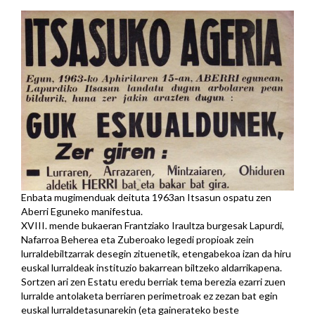
Enbata mugimenduak deituta 1963an Itsasun ospatu zen
Aberri Eguneko manifestua.
XVIII. mende bukaeran Frantziako Iraultza burgesak Lapurdi,
Nafarroa Beherea eta Zuberoako legedi propioak zein
lurraldebiltzarrak desegin zituenetik, etengabekoa izan da hiru
euskal lurraldeak instituzio bakarrean biltzeko aldarrikapena.
Sortzen ari zen Estatu eredu berriak tema berezia ezarri zuen
lurralde antolaketa berriaren perimetroak ez zezan bat egin
euskal lurraldetasunarekin (eta gainerateko beste