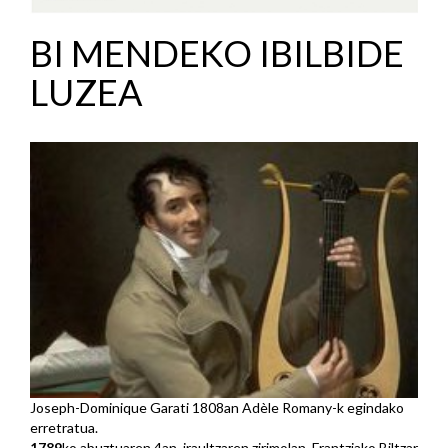
BI MENDEKO IBILBIDE
LUZEA
Joseph-Dominique Garati 1808an Adèle Romany-k egindako
erretratua.
1789
ko abuztuaren 4an, iraultzaren zirimolan, Frantziako Biltzar