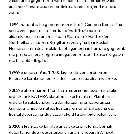
zabalduriko gogoetaren haritik Ipar Euskal Herriarentzako
autonomia estatutuaren proiektua landu eta jendarteratu
zuen.
1994
an, Frantziako gobernuaren eskutik Garapen Kontseilua
sortu zen, Ipar Euskal Herrirako institituzio baten
aldarrikapenari erantzuteko. 1995an berriz Hautetsien
Kontseilua sortu zen. Bi egituren zeregina Ipar Euskal
Herriaren lurralde antolaketa eta garapenari buruzko gogoetak
eta proposamenak egitera mugatzen zen, bestelako ezagutza
eta baliabiderik gabe.
1999
ko urriaren 9an, 12000 lagunetik gora bildu ziren
Baionako karriketan euskal departamendua aldarrikatzeko.
2002
ko abenduaren 14an, herri mugimendu ezberdinetako
ordezkariek BATERA plataforma sortu zuten. Plataformak
ordurarte sakabanaturik aldarrikatzen ziren Laborantza
Ganbara, Unibertsitatea, Euskararen ko-ofizialtasuna eta
Euskal departamendua uztartuko ditu ekinbide bakarrean.
2010
an Frantziako lurralde antolaketa erreforma berriak
departamenduen desagerpena iragarri ondoan, BATERA