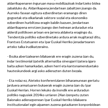
aldarrikapenaren inguruan masa mobilizazioak indartzeko bidea
zabalduko du. Aldarrikapena jendartean zabaltzen joango da.
Aurreko fasean egitura ezberdinetan eramango diren
gogoetak eta elkarlanak sektore sozial eta ekonomiko
ezberdinen hurbiltzea eragin baldin bazuen, jendartean
aldarrikapena errotzen joango den heinean arduradun eta
alderdi politikoen artean ere jarrera aldaketa eragingo du.
Tendentzia politiko ezberdinetako ardura arrak mugitarazi ditu,
Frantses Estatuaren eta Ipar Euskal Herriko jenadartearen
arteko talka irudikatzeraino.
- Bozka abertzalearen bilakaerak ere eragin zuzena izan du,
indar testimonial izatetik alternatiba sinesgarri izatera igaro
baita azken hamarkadan, azken herri eta kantonamenduetako
hauteskundeek argi asko adierazten duten bezala.
- Eta nolaz ez, Aieteko konferentziaren biharamunean gertatu
jarduera armatuaren bukaerak eragin zuzena izan du Ipar
Euskal Herrian. Horren lekuko da inondik ere arduradun
politiko nagusiek 2014ko urriaren 24an izenpetu zuten
Baionako adierazpenean Ipar Euskal Herriko bilakaera
instituzionalari egin aipamen zuzena gatazkaren konponbidean