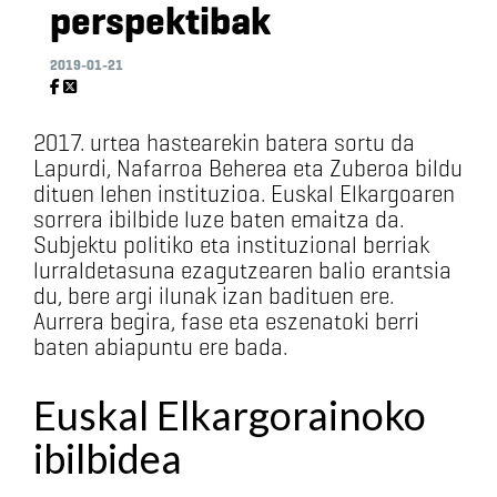
perspektibak
2019-01-21
2017. urtea hastearekin batera sortu da
Lapurdi, Nafarroa Beherea eta Zuberoa bildu
dituen lehen instituzioa. Euskal Elkargoaren
sorrera ibilbide luze baten emaitza da.
Subjektu politiko eta instituzional berriak
lurraldetasuna ezagutzearen balio erantsia
du, bere argi ilunak izan badituen ere.
Aurrera begira, fase eta eszenatoki berri
baten abiapuntu ere bada.
Euskal Elkargorainoko
ibilbidea