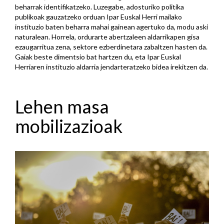
beharrak identifikatzeko. Luzegabe, adosturiko politika
publikoak gauzatzeko orduan Ipar Euskal Herri mailako
instituzio baten beharra mahai gainean agertuko da, modu aski
naturalean. Horrela, ordurarte abertzaleen aldarrikapen gisa
ezaugarritua zena, sektore ezberdinetara zabaltzen hasten da.
Gaiak beste dimentsio bat hartzen du, eta Ipar Euskal
Herriaren instituzio aldarria jendarteratzeko bidea irekitzen da.
Lehen masa
mobilizazioak