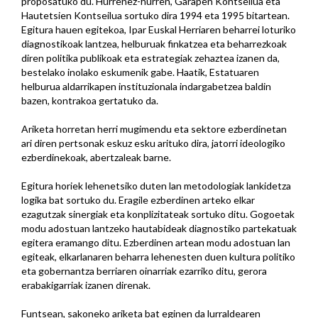
proposatuko du. Hurrenez-hurren, Garapen Kontseilua eta
Hautetsien Kontseilua sortuko dira 1994 eta 1995 bitartean.
Egitura hauen egitekoa, Ipar Euskal Herriaren beharrei loturiko
diagnostikoak lantzea, helburuak finkatzea eta beharrezkoak
diren politika publikoak eta estrategiak zehaztea izanen da,
bestelako inolako eskumenik gabe. Haatik, Estatuaren
helburua aldarrikapen instituzionala indargabetzea baldin
bazen, kontrakoa gertatuko da.
Ariketa horretan herri mugimendu eta sektore ezberdinetan
ari diren pertsonak eskuz esku arituko dira, jatorri ideologiko
ezberdinekoak, abertzaleak barne.
Egitura horiek lehenetsiko duten lan metodologiak lankidetza
logika bat sortuko du. Eragile ezberdinen arteko elkar
ezagutzak sinergiak eta konplizitateak sortuko ditu. Gogoetak
modu adostuan lantzeko hautabideak diagnostiko partekatuak
egitera eramango ditu. Ezberdinen artean modu adostuan lan
egiteak, elkarlanaren beharra lehenesten duen kultura politiko
eta gobernantza berriaren oinarriak ezarriko ditu, gerora
erabakigarriak izanen direnak.
Funtsean, sakoneko ariketa bat eginen da lurraldearen