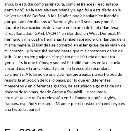
años, lo estudié como asignatura, como el francés (¡eso estaba
permitido!) en la escuela secundaria y luego fui a estudiarlo en la
Universidad de Belfast. A los 14 años podía hablar bien irlandés,
porque también ibamos a “Barnetegis” de 3 semanas y media,
durante las vacaciones de verano en un área de habla irlandesa
(áreas llamadas “GAELTACHT” en irlandés) en West Donegal. Mi
hermano y mis cuatro hermanas también aprendieron irlandés de la
misma manera. El irlandés se convirtió en el lenguaje de mi vida y de
mi corazón, ¡y lo seguirá siendo hasta que mis corazones dejen de
latir! Nuestro lenguaje es el registro de la historia de nuestra
gente. ¡Es lo que fuimos, y somos! Estudié francés en la escuela
secundaria, y la universidad y latín en la escuela secundaria
solamente. A lo largo de una vida muy ajetreada, nunca he podido
resistir la atracción de los idiomas, por lo que en diferentes
momentos y en diferentes grados, he estudiado algo más de una
docena de idiomas, desde Arabe a Swuahili. He realizado
entrevistas de radio o televisión en 5 idiomas: irlandés, inglés,
francés, español y euskera. ¡Mi amor por el euskera sin embargo es
una historia aparte!