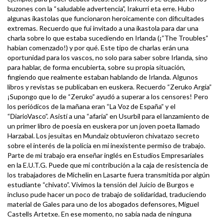
buzones con la “saludable advertencia”, Irakurri eta erre. Hubo
algunas ikastolas que funcionaron heroicamente con dificultades
extremas. Recuerdo que fui invitado a una ikastola para dar una
charla sobre lo que estaba sucediendo en Irlanda (¡”The Troubles”
habían comenzado!) y por qué. Este tipo de charlas erán una
oportunidad para los vascos, no solo para saber sobre Irlanda, sino
para hablar, de forma encubierta, sobre su propia situación,
fingiendo que realmente estaban hablando de Irlanda. Algunos
libros y revistas se publicaban en euskera. Recuerdo “Zeruko Argia”
¡Supongo que lo de “Zeruko” ayudó a superar a los censores! Pero
los periódicos de la mañana eran “La Voz de España” y el
“DiarioVasco”. Asistí a una “afaria” en Usurbil para el lanzamiento de
un primer libro de poesía en euskera por un joven poeta llamado
Harzabal. Los jesuitas en Mundaiz obtuvieron chivatazo secreto
sobre el interés de la policía en mi inexistente permiso de trabajo.
Parte de mi trabajo era enseñar inglés en Estudios Empresariales
en la E.U.T.G. Puede que mi contribución a la caja de resistencia de
los trabajadores de Michelin en Lasarte fuera transmitida por algún
estudiante “chivato”. Vivimos la tensión del Juicio de Burgos e
incluso pude hacer un poco de trabajo de solidaridad, traduciendo
material de Gales para uno de los abogados defensores, Miguel
Castells Artetxe. En ese momento, no sabía nada de ninguna