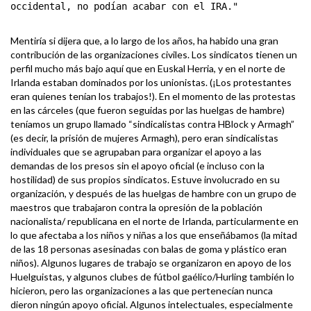
occidental, no podían acabar con el IRA."
Mentiría si dijera que, a lo largo de los años, ha habido una gran
contribución de las organizaciones civiles. Los sindicatos tienen un
perfil mucho más bajo aquí que en Euskal Herria, y en el norte de
Irlanda estaban dominados por los unionistas. (¡Los protestantes
eran quienes tenían los trabajos!). En el momento de las protestas
en las cárceles (que fueron seguidas por las huelgas de hambre)
teníamos un grupo llamado “sindicalistas contra HBlock y Armagh”
(es decir, la prisión de mujeres Armagh), pero eran sindicalistas
individuales que se agrupaban para organizar el apoyo a las
demandas de los presos sin el apoyo oficial (e incluso con la
hostilidad) de sus propios sindicatos. Estuve involucrado en su
organización, y después de las huelgas de hambre con un grupo de
maestros que trabajaron contra la opresión de la población
nacionalista/ republicana en el norte de Irlanda, particularmente en
lo que afectaba a los niños y niñas a los que enseñábamos (la mitad
de las 18 personas asesinadas con balas de goma y plástico eran
niños). Algunos lugares de trabajo se organizaron en apoyo de los
Huelguistas, y algunos clubes de fútbol gaélico/Hurling también lo
hicieron, pero las organizaciones a las que pertenecían nunca
dieron ningún apoyo oficial. Algunos intelectuales, especialmente