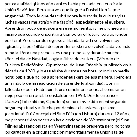
por casualidad. ¡Unos años antes había pensado en serio ir a la
Unión Soviética! Pero una vez que llegué a Euskal Herria, ¡me
enganché! Todo lo que descubrí sobre la historia, la cultura y las
luchas vascas me atrajo y me fascinó, especialmente el euskera.
Aprendí un poco de euskera en ese momento, ¡y me prometí a mí
mismo que cuando encontrara tiempo en el futuro iba a aprender
euskera! Pero cuando regrese a Irlanda, la vida se volvió muy
agitada y la posibilidad de aprender euskera se volvió cada vez más
remota. Pero una promesa es una promesa, y durante muchos
años, el día de Navidad, cogía mi libro de euskera (Método de
Euskera Radiofónico -Gipuzkoera) de Juan Oñatibia, publicado en la
década de 1960, y lo estudiaba durante una hora, ¡o incluso media
hora! Sabía que no iba a aprender euskera de esa manera, ¡pero era
un símbolo de mi resolución de aprenderlo algún día!. Con mi
fallecida esposa Pádraigín, logré cumplir un sueño, al comprar un
viejo piso en un pueblo euskaldun en 1998. Desde entonces
Lizartza (Tolosaldean, Gipuzkoa) se ha convertido en mi segundo
hogar espiritual y mi lucha por dominar el euskera, que amo,
¡continúa!. Fui Concejal del Sinn Féin (en Lisburn) durante 12 años,
me presenté dos veces en las elecciones de Westminster (el Sinn
Féin es abstencionista en Westminster, se presenta pero no toma
los cargos) en la circunscripción mayoritariamente unionista de