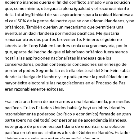
gobierno irlandés quería el fin del conflicto armado y una solución
que, como mínimo, otorgara la plena igualdad y el reconocimiento
de la total legitimidad de sus aspiraciones para la unidad irlandesa a
el casi 50% de la gente del norte que se consideran irlandeses, y no
británicos. También querían un mecanismo que permitiera una
eventual unidad irlandesa por medios pacíficos. Me gustaría
remarcar otros dos puntos brevemente. Primero: el gobierno
laborista de Tony Blair en Londres tenía una gran mayoría, por lo
que, aparte del hecho de que el laborismo británico fuera menos
hostil a las aspiraciones nacionalistas irlandesas que los
conservadores, podían contemplar concesiones sin el riesgo de
perder el poder. Segundo: La estrella electoral del Sinn Féin subía
desde la Huelga de Hambre y se podía prever la posibilidad de un
mayor éxito electoral si las negociaciones en el Proceso de Paz
eran razonablemente exitosas.
Esa sería una forma de acercarnos a una Irlanda unida, por medios
pacíficos. En los Estados Unidos había (y hay) un lobby Irlandés
razonablemente poderoso (político y económico) formado en gran
parte (pero no del todo) por personas de ascendencia irlandesa.
Este grupo de presión era partidario de encontrar una solución
pacífica en términos similares a los del Gobierno irlandés. Estados
Unidos no es solo una potencia mundial, sino que,