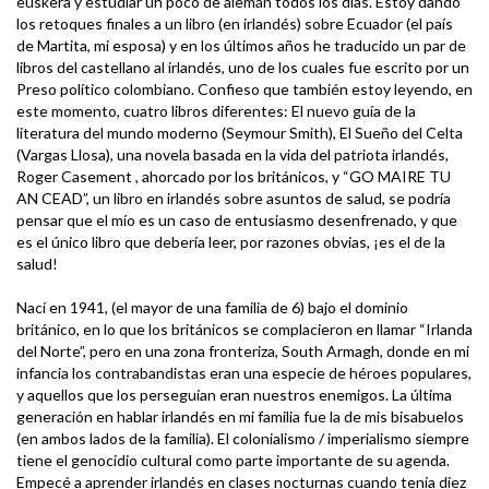
euskera y estudiar un poco de alemán todos los días. Estoy dando
los retoques finales a un libro (en irlandés) sobre Ecuador (el país
de Martita, mi esposa) y en los últimos años he traducido un par de
libros del castellano al irlandés, uno de los cuales fue escrito por un
Preso político colombiano. Confieso que también estoy leyendo, en
este momento, cuatro libros diferentes: El nuevo guía de la
literatura del mundo moderno (Seymour Smith), El Sueño del Celta
(Vargas Llosa), una novela basada en la vida del patriota irlandés,
Roger Casement , ahorcado por los británicos, y “GO MAIRE TU
AN CEAD”, un libro en irlandés sobre asuntos de salud, se podría
pensar que el mío es un caso de entusiasmo desenfrenado, y que
es el único libro que debería leer, por razones obvias, ¡es el de la
salud!
Nací en 1941, (el mayor de una familia de 6) bajo el dominio
británico, en lo que los británicos se complacieron en llamar “Irlanda
del Norte”, pero en una zona fronteriza, South Armagh, donde en mi
infancia los contrabandistas eran una especie de héroes populares,
y aquellos que los perseguían eran nuestros enemigos. La última
generación en hablar irlandés en mi familia fue la de mis bisabuelos
(en ambos lados de la familia). El colonialismo / imperialismo siempre
tiene el genocidio cultural como parte importante de su agenda.
Empecé a aprender irlandés en clases nocturnas cuando tenía diez