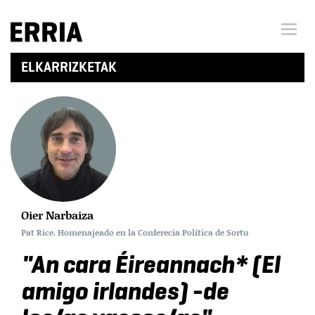
Menu 
ELKARRIZKETAK
Oier Narbaiza
Pat Rice. Homenajeado en la Conferecia Política de Sortu
"An cara Éireannach* (El
amigo irlandes) -de