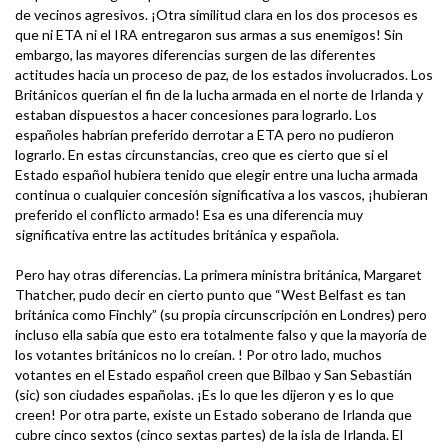
de vecinos agresivos. ¡Otra similitud clara en los dos procesos es
que ni ETA ni el IRA entregaron sus armas a sus enemigos! Sin
embargo, las mayores diferencias surgen de las diferentes
actitudes hacia un proceso de paz, de los estados involucrados. Los
Británicos querían el fin de la lucha armada en el norte de Irlanda y
estaban dispuestos a hacer concesiones para lograrlo. Los
españoles habrían preferido derrotar a ETA pero no pudieron
lograrlo. En estas circunstancias, creo que es cierto que si el
Estado español hubiera tenido que elegir entre una lucha armada
continua o cualquier concesión significativa a los vascos, ¡hubieran
preferido el conflicto armado! Esa es una diferencia muy
significativa entre las actitudes británica y española.
Pero hay otras diferencias. La primera ministra británica, Margaret
Thatcher, pudo decir en cierto punto que “West Belfast es tan
británica como Finchly” (su propia circunscripción en Londres) pero
incluso ella sabía que esto era totalmente falso y que la mayoría de
los votantes británicos no lo creían. ! Por otro lado, muchos
votantes en el Estado español creen que Bilbao y San Sebastián
(sic) son ciudades españolas. ¡Es lo que les dijeron y es lo que
creen! Por otra parte, existe un Estado soberano de Irlanda que
cubre cinco sextos (cinco sextas partes) de la isla de Irlanda. El