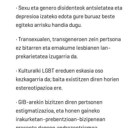
• Sexu eta genero disidenteok antsietatea eta
depresioa izateko edota gure buruaz beste
egiteko arrisku handia dugu.
• Transexualen, transgeneroen zein pertsona
ez bitarren eta emakume lesbianen lan-
prekarietatea izugarria da.
• Kulturalki LGBT ereduen eskasia oso
kezkagarria da; baita existitzen diren horien
estereotipazioa ere.
• GIB-arekin bizitzen diren pertsonen
estigmatizazioa, eta honen gaineko
irakurketan-prebentzioan-bizipenean
presente dagoen androzentrismoa.