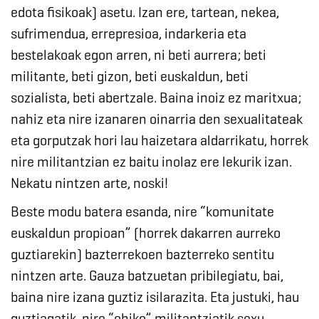
edota fisikoak) asetu. Izan ere, tartean, nekea,
sufrimendua, errepresioa, indarkeria eta
bestelakoak egon arren, ni beti aurrera; beti
militante, beti gizon, beti euskaldun, beti
sozialista, beti abertzale. Baina inoiz ez maritxua;
nahiz eta nire izanaren oinarria den sexualitateak
eta gorputzak hori lau haizetara aldarrikatu, horrek
nire militantzian ez baitu inolaz ere lekurik izan.
Nekatu nintzen arte, noski!
Beste modu batera esanda, nire “komunitate
euskaldun propioan” (horrek dakarren aurreko
guztiarekin) bazterrekoen bazterreko sentitu
nintzen arte. Gauza batzuetan pribilegiatu, bai,
baina nire izana guztiz isilarazita. Eta justuki, hau
guztiagatik, nire “ohiko” militantziatik sexu