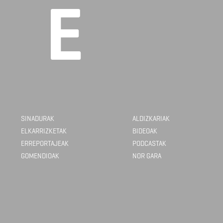
SINADURAK
ALDIZKARIAK
ELKARRIZKETAK
BIDEOAK
ERREPORTAJEAK
PODCASTAK
GOMENDIOAK
NOR GARA