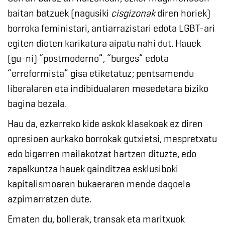
baitan batzuek (nagusiki
cisgizonak
diren horiek)
borroka feministari, antiarrazistari edota LGBT-ari
egiten dioten karikatura aipatu nahi dut. Hauek
(gu-ni) “postmoderno”, “burges” edota
“erreformista” gisa etiketatuz; pentsamendu
liberalaren eta indibidualaren mesedetara biziko
bagina bezala.
Hau da, ezkerreko kide askok klasekoak ez diren
opresioen aurkako borrokak gutxietsi, mespretxatu
edo bigarren mailakotzat hartzen dituzte, edo
zapalkuntza hauek gainditzea esklusiboki
kapitalismoaren bukaeraren mende dagoela
azpimarratzen dute.
Ematen du, bollerak, transak eta maritxuok