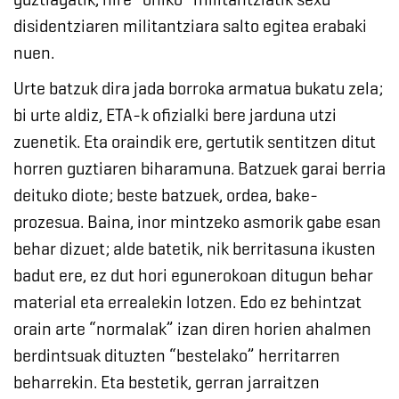
disidentziaren militantziara salto egitea erabaki
nuen.
Urte batzuk dira jada borroka armatua bukatu zela;
bi urte aldiz, ETA-k ofizialki bere jarduna utzi
zuenetik. Eta oraindik ere, gertutik sentitzen ditut
horren guztiaren biharamuna.
Batzuek garai berria
deituko diote; beste batzuek, ordea, bake-
prozesua. Baina, inor mintzeko asmorik gabe esan
behar dizuet; alde batetik, nik berritasuna ikusten
badut ere, ez dut hori egunerokoan ditugun behar
material eta errealekin lotzen. Edo ez behintzat
orain arte “normalak” izan diren horien ahalmen
berdintsuak dituzten “bestelako” herritarren
beharrekin. Eta bestetik, gerran jarraitzen