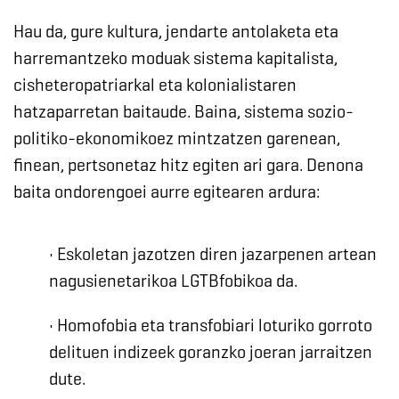
Hau da, gure kultura, jendarte antolaketa eta
harremantzeko moduak sistema kapitalista,
cisheteropatriarkal eta kolonialistaren
hatzaparretan baitaude. Baina, sistema sozio-
politiko-ekonomikoez mintzatzen garenean,
finean, pertsonetaz hitz egiten ari gara. Denona
baita ondorengoei aurre egitearen ardura:
• Eskoletan jazotzen diren jazarpenen artean
nagusienetarikoa LGTBfobikoa da.
• Homofobia eta transfobiari loturiko gorroto
delituen indizeek goranzko joeran jarraitzen
dute.