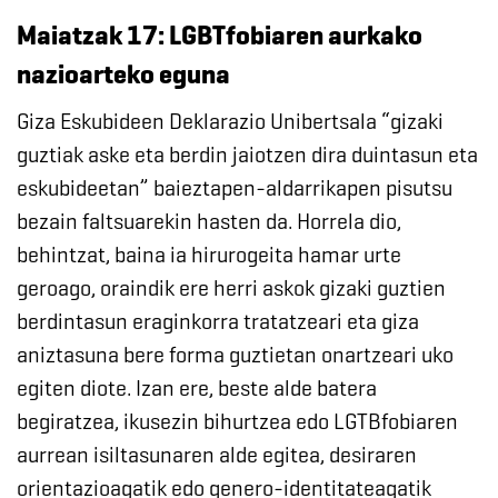
Maiatzak 17: LGBTfobiaren aurkako
nazioarteko eguna
Giza Eskubideen Deklarazio Unibertsala “gizaki
guztiak aske eta berdin jaiotzen dira duintasun eta
eskubideetan” baieztapen-aldarrikapen pisutsu
bezain faltsuarekin hasten da. Horrela dio,
behintzat, baina ia hirurogeita hamar urte
geroago, oraindik ere herri askok gizaki guztien
berdintasun eraginkorra tratatzeari eta giza
aniztasuna bere forma guztietan onartzeari uko
egiten diote. Izan ere, beste alde batera
begiratzea, ikusezin bihurtzea edo LGTBfobiaren
aurrean isiltasunaren alde egitea, desiraren
orientazioagatik edo genero-identitateagatik