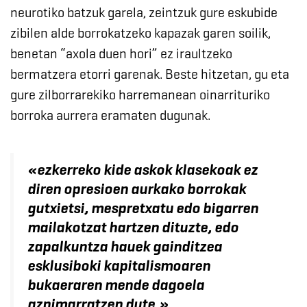
neurotiko batzuk garela, zeintzuk gure eskubide
zibilen alde borrokatzeko kapazak garen soilik,
benetan “axola duen hori” ez iraultzeko
bermatzera etorri garenak. Beste hitzetan, gu eta
gure zilborrarekiko harremanean oinarrituriko
borroka aurrera eramaten dugunak.
«
ezkerreko kide askok klasekoak ez
diren opresioen aurkako borrokak
gutxietsi, mespretxatu edo bigarren
mailakotzat hartzen dituzte, edo
zapalkuntza hauek gainditzea
esklusiboki kapitalismoaren
bukaeraren mende dagoela
azpimarratzen dute.
»