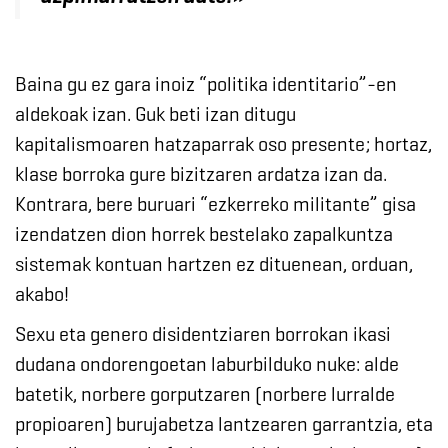
Baina gu ez gara inoiz “politika identitario”-en
aldekoak izan. Guk beti izan ditugu
kapitalismoaren hatzaparrak oso presente; hortaz,
klase borroka gure bizitzaren ardatza izan da.
Kontrara, bere buruari “ezkerreko militante” gisa
izendatzen dion horrek bestelako zapalkuntza
sistemak kontuan hartzen ez dituenean, orduan,
akabo!
Sexu eta genero disidentziaren borrokan ikasi
dudana ondorengoetan laburbilduko nuke: alde
batetik, norbere gorputzaren (norbere lurralde
propioaren) burujabetza lantzearen garrantzia, eta