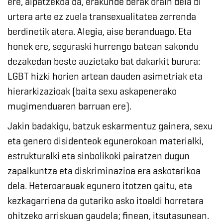
ere, aipatzekoa da, erakunde berak orain dela bi
urtera arte ez zuela transexualitatea zerrenda
berdinetik atera. Alegia, aise beranduago. Eta
honek ere, seguraski hurrengo batean sakondu
dezakedan beste auzietako bat dakarkit burura:
LGBT hizki horien artean dauden asimetriak eta
hierarkizazioak (baita sexu askapenerako
mugimenduaren barruan ere).
Jakin badakigu, batzuk eskarmentuz gainera, sexu
eta genero disidenteok egunerokoan materialki,
estrukturalki eta sinbolikoki pairatzen dugun
zapalkuntza eta diskriminazioa era askotarikoa
dela. Heteroarauak egunero itotzen gaitu, eta
kezkagarriena da gutariko asko itoaldi horretara
ohitzeko arriskuan gaudela; finean, itsutasunean.