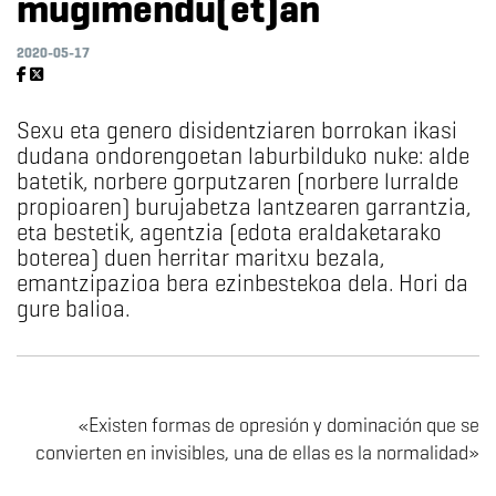
mugimendu(et)an
2020-05-17
Sexu eta genero disidentziaren borrokan ikasi
dudana ondorengoetan laburbilduko nuke: alde
batetik, norbere gorputzaren (norbere lurralde
propioaren) burujabetza lantzearen garrantzia,
eta bestetik, agentzia (edota eraldaketarako
boterea) duen herritar maritxu bezala,
emantzipazioa bera ezinbestekoa dela. Hori da
gure balioa.
«Existen formas de opresión y dominación que se
convierten en invisibles, una de ellas es la normalidad»