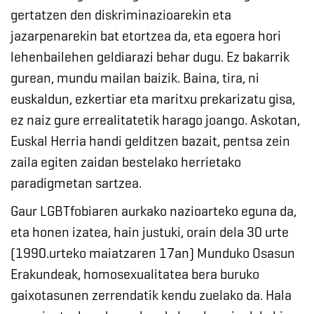
gertatzen den diskriminazioarekin eta
jazarpenarekin bat etortzea da, eta egoera hori
lehenbailehen geldiarazi behar dugu. Ez bakarrik
gurean, mundu mailan baizik. Baina, tira, ni
euskaldun, ezkertiar eta maritxu prekarizatu gisa,
ez naiz gure errealitatetik harago joango. Askotan,
Euskal Herria handi gelditzen bazait, pentsa zein
zaila egiten zaidan bestelako herrietako
paradigmetan sartzea.
Gaur LGBTfobiaren aurkako nazioarteko eguna da,
eta honen izatea, hain justuki, orain dela 30 urte
(1990.urteko maiatzaren 17an) Munduko Osasun
Erakundeak, homosexualitatea bera buruko
gaixotasunen zerrendatik kendu zuelako da. Hala