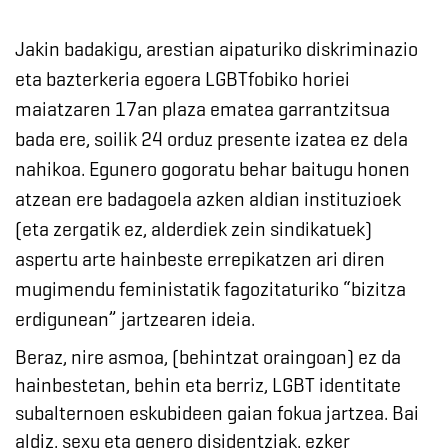
Jakin badakigu, arestian aipaturiko diskriminazio
eta bazterkeria egoera LGBTfobiko horiei
maiatzaren 17an plaza ematea garrantzitsua
bada ere, soilik 24 orduz presente izatea ez dela
nahikoa. Egunero gogoratu behar baitugu honen
atzean ere badagoela azken aldian instituzioek
(eta zergatik ez, alderdiek zein sindikatuek)
aspertu arte hainbeste errepikatzen ari diren
mugimendu feministatik fagozitaturiko “bizitza
erdigunean” jartzearen ideia.
Beraz, nire asmoa, (behintzat oraingoan) ez da
hainbestetan, behin eta berriz, LGBT identitate
subalternoen eskubideen gaian fokua jartzea. Bai
aldiz, sexu eta genero disidentziak, ezker