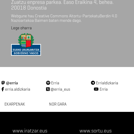
Zuatzu enpresa parkea. Easo Eraikina 4, behea.
20018 Donostia
Webgune hau Creative Commons Aitortu-PartekatuBerdin 4.0
Nazioartekoa Baimen baten mende dago.
Lege oharra
@erria
Erria
Errialdizkaria
erria.aldizkaria
@erria_eus
Erria
EKARPENAK
NOR GARA
www.iratzar.eus
www.sortu.eus