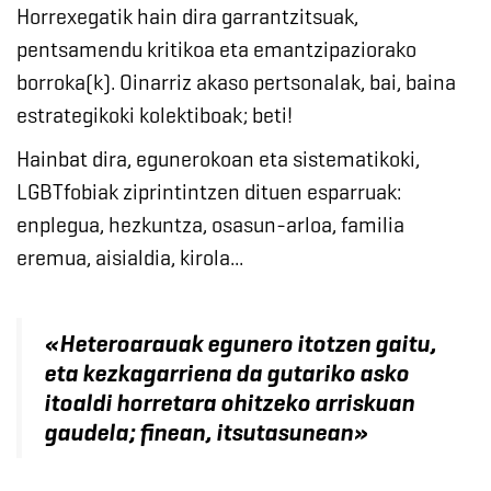
Horrexegatik hain dira garrantzitsuak,
pentsamendu kritikoa eta emantzipaziorako
borroka(k). Oinarriz akaso pertsonalak, bai, baina
estrategikoki kolektiboak; beti!
Hainbat dira, egunerokoan eta sistematikoki,
LGBTfobiak ziprintintzen dituen esparruak:
enplegua, hezkuntza, osasun-arloa, familia
eremua, aisialdia, kirola...
«
Heteroarauak egunero itotzen gaitu,
eta kezkagarriena da gutariko asko
itoaldi horretara ohitzeko arriskuan
gaudela; finean, itsutasunean
»