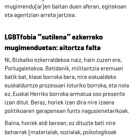
mugimendu(ar)en baitan duen aferan, egitekoan
eta agentzian arreta jartzea.
LGBTfobia “sutilena” ezkerreko
mugimenduetan: aitortza falta
Ni, Bizkaiko ezkerraldekoa naiz, hain zuzen ere,
Portugaletekoa. Betidanik, militantzia eremuan
batik bat, klase borroka bera, nire eskualdeko
euskalduntze prozesuari loturiko borroka, eta nola
ez, Euskal Herriko borroka armatua oso presente
izan ditut. Beraz, horiek izan dira nire izaera
politikoaren garapenean funts nagusienetarikoak.
Baina, horiek aldi berean, ez dituzte beti nire
beharrak (materialak, sozialak, psikologikoak