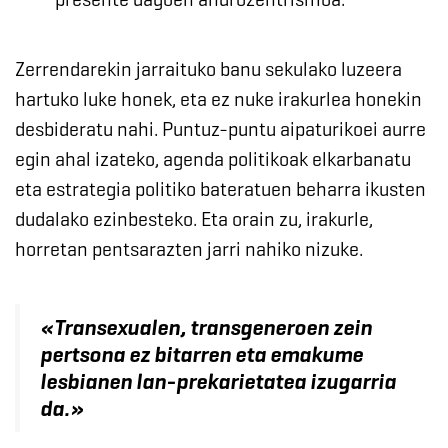
Zerrendarekin jarraituko banu sekulako luzeera
hartuko luke honek, eta ez nuke irakurlea honekin
desbideratu nahi. Puntuz-puntu aipaturikoei aurre
egin ahal izateko, agenda politikoak elkarbanatu
eta estrategia politiko bateratuen beharra ikusten
dudalako ezinbesteko. Eta orain zu, irakurle,
horretan pentsarazten jarri nahiko nizuke.
«
Transexualen, transgeneroen zein
pertsona ez bitarren eta emakume
lesbianen lan-prekarietatea izugarria
da.
»