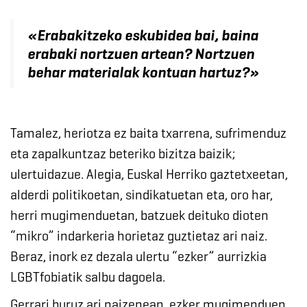
«Erabakitzeko eskubidea bai, baina
erabaki nortzuen artean? Nortzuen
behar materialak kontuan hartuz?»
Tamalez, heriotza ez baita txarrena, sufrimenduz
eta zapalkuntzaz beteriko bizitza baizik;
ulertuidazue. Alegia, Euskal Herriko gaztetxeetan,
alderdi politikoetan, sindikatuetan eta, oro har,
herri mugimenduetan, batzuek deituko dioten
“mikro” indarkeria horietaz guztietaz ari naiz.
Beraz, inork ez dezala ulertu “ezker” aurrizkia
LGBTfobiatik salbu dagoela.
Gerrari buruz ari naizenean, ezker mugimenduen