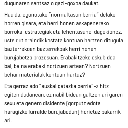
dugunaren sentsazio gazi-goxoa daukat.
Hau da, egunotako “normaltasun berria” delako
horren gisara, eta herri honen askapenerako
borroka-estrategiak eta lehentasunei dagokionez,
uste dut oraindik kostata kontuan hartzen ditugula
bazterrekoen bazterrekoak herri honen
burujabetza prozesuan. Erabakitzeko eskubidea
bai, baina erabaki nortzuen artean? Nortzuen
behar materialak kontuan hartuz?
Eta gerraz edo “euskal gatazka berria”-z hitz
egiten dudanean, ez nabil bidean galtzen ari garen
sexu eta genero disidente (gorputz edota
haragizko lurralde burujabedun) horietaz bakarrik
ari.