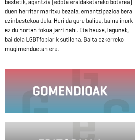
bestetik, agentzia (edota eraldaketarako boterea)
duen herritar maritxu bezala, emantzipazioa bera
ezinbestekoa dela. Hori da gure balioa, baina inork
ez du hortan fokua jarri nahi. Eta hauxe, lagunak,
bai dela LGBTfobiarik sutilena. Baita ezkerreko
mugimenduetan ere.