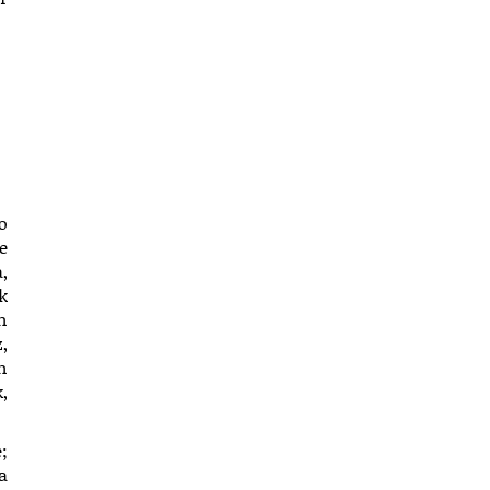
o
le
,
k
n
,
n
,
;
a