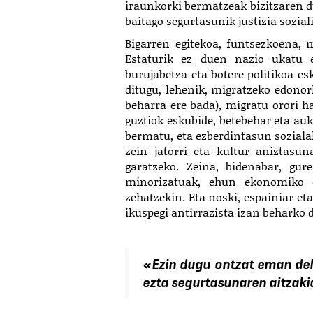
iraunkorki bermatzeak bizitzaren d
baitago segurtasunik justizia soziali
Bigarren egitekoa, funtsezkoena, m
Estaturik ez duen nazio ukatu e
burujabetza eta botere politikoa e
ditugu, lehenik, migratzeko edono
beharra ere bada), migratu orori ha
guztiok eskubide, betebehar eta au
bermatu, eta ezberdintasun soziala
zein jatorri eta kultur aniztasu
garatzeko. Zeina, bidenabar, gure
minorizatuak, ehun ekonomiko es
zehatzekin. Eta noski, espainiar eta
ikuspegi antirrazista izan beharko 
«E
zin dugu ontzat eman del
ezta segurtasunaren aitzaki