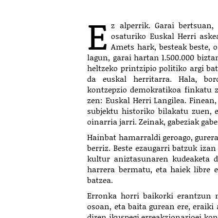
E
z alperrik. Garai bertsuan,
osaturiko Euskal Herri aske
Amets hark, besteak beste, 
lagun, garai hartan 1.500.000 bizta
heltzeko printzipio politiko argi b
da euskal herritarra. Hala, bor
kontzepzio demokratikoa finkatu ze
zen: Euskal Herri Langilea. Finean,
subjektu historiko bilakatu zuen, 
oinarria jarri. Zeinak, gabeziak gab
Hainbat hamarraldi geroago, gurera 
berriz. Beste ezaugarri batzuk iza
kultur aniztasunaren kudeaketa de
harrera bermatu, eta haiek libre 
batzea.
Erronka horri baikorki erantzun
osoan, eta baita gurean ere, eraik
diren ikuspegi erreakzionarioei kon