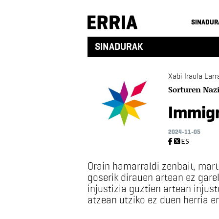
SINADUR
SINADURAK
Xabi Iraola Larr
Sorturen Nazi
Immigr
2024-11-05
ES
Orain hamarraldi zenbait, mart
goserik dirauen artean ez gare
injustizia guztien artean injus
atzean utziko ez duen herria er