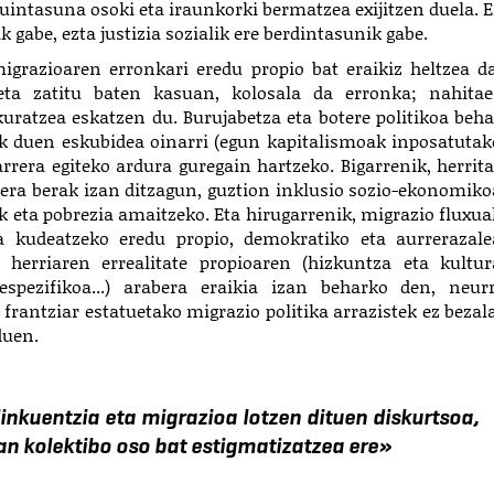
uintasuna osoki eta iraunkorki bermatzea exijitzen duela
. 
k gabe, ezta justizia sozialik ere berdintasunik gabe.
igrazioaren erronkari eredu propio bat eraikiz heltzea da
ta zatitu baten kasuan, kolosala da erronka; nahitae
skuratzea eskatzen du.
Burujabetza eta botere politikoa beha
rk duen eskubidea oinarri (egun kapitalismoak inposatutak
rrera egiteko ardura guregain hartzeko. Bigarrenik, herrita
kera berak izan ditzagun, guztion inklusio sozio-ekonomiko
k eta pobrezia amaitzeko. Eta hirugarrenik, migrazio fluxua
na kudeatzeko eredu propio, demokratiko eta aurrerazale
 herriaren errealitate propioaren
(hizkuntza eta kultur
pezifikoa...) arabera eraikia izan beharko den, neurr
 frantziar estatuetako migrazio politika arrazistek ez bezala
duen.
inkuentzia eta migrazioa lotzen dituen diskurtsoa,
an kolektibo oso bat estigmatizatzea ere
»