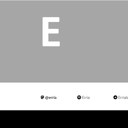
@erria
Erria
Errial