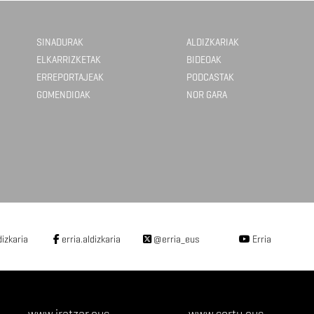
SINADURAK
ALDIZKARIAK
ELKARRIZKETAK
BIDEOAK
ERREPORTAJEAK
PODCASTAK
GOMENDIOAK
NOR GARA
dizkaria
erria.aldizkaria
@erria_eus
Erria
www.iratzar.eus
www.sortu.eus