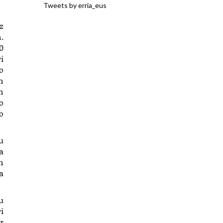
Tweets by erria_eus
z
.
0
i
o
n
n
o
o
u
a
n
a
u
i
r