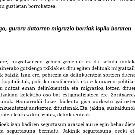
mu guztietan borrokatzea.
, gurera datorren migrazio berriak ispilu beraren
ere, migratzaileen gehien-gehienak ez du sekula inolak
gainerako gutxiengo txikiak ez ditu egiten delituak migratzai
ik baizik. Izan ere, pobrezia da delinkuentzia sortzen duena
kapitalistak, politika neoliberalek eta eskuinaren politike
gu ontzat eman delinkuentzia eta migrazioa lotzen ditue
tzakian kolektibo oso bat estigmatizatzea ere. Zoritxarrez
dunok. Hamarraldi luzez biolento gisa aurkeztu
gaituzte
inkuentetzat aurkezten dituztenak. Eta, jakina, euskaldunok
ratzaileak ez dira, izatez, delinkuenteak.
zioek izan badiren segurtasun arazoei aurre egin behar diete
 eta segurtasuna bermatu. Jakinik segurtasuna osoki et