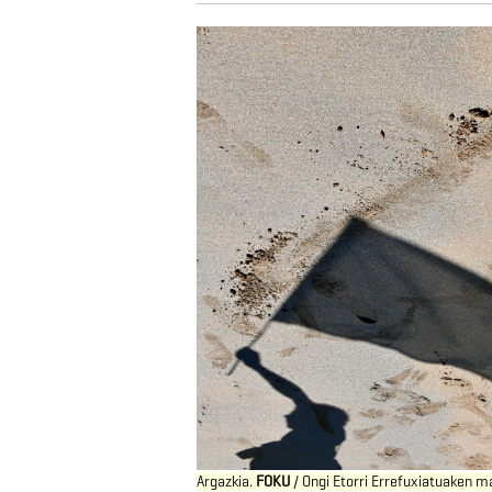
Argazkia.
FOKU
/ Ongi Etorri Errefuxiatuaken 