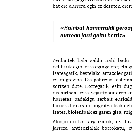
bat ere aurrera egin ez dezaten ere
«Hainbat hamarraldi geroago
aurrean jarri gaitu berriz»
Zenbaitek hala saldu nahi badu 
deliturik egin, ezta egingo ere; eta 
izateagatik, bestelako arrazoiengat
ez migrazioa. Eta pobrezia sistema 
sortzen dute. Horregatik, ezin du
diskurtsoa, ezta segurtasunaren ai
horretaz badakigu zerbait euskal
horiek dira orain migratzaileak del
izatez, biolentoak ez garen gisa, mig
Abiapuntu hori argi izanik, institu
jarrera antisozialak borrokatu,