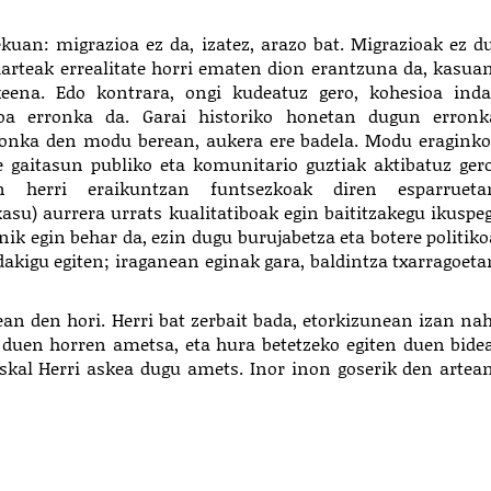
kuan: migrazioa ez da, izatez, arazo bat. Migrazioak ez du
darteak errealitate horri ematen dion erantzuna da, kasuan
keena. Edo kontrara, ongi kudeatuz gero, kohesioa inda
ioa erronka da. Garai historiko honetan dugun erronk
ronka den modu berean, aukera ere badela. Modu eraginko
 gaitasun publiko eta komunitario guztiak aktibatuz gero
 herri eraikuntzan funtsezkoak diren esparrueta
su) aurrera urrats kualitatiboak egin baiti
tzakegu ikuspeg
nik egin behar da, ezin dugu burujabetza eta botere politiko
dakigu egiten; iraganean eginak gara, baldintza txarragoeta
tean den hori. Herri bat zerbait bada, etorkizunean izan nah
duen horren ametsa, eta hura betetzeko egiten duen bidea
skal Herri askea dugu amets. Inor inon goserik den artean