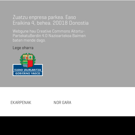
Zuatzu enpresa parkea. Easo
Eraikina 4, behea. 20018 Donostia
Webgune hau Creative Commons Aitortu-
PartekatuBerdin 4.0 Nazioartekoa Baimen
baten mende dago.
Lege oharra
EKARPENAK
NOR GARA