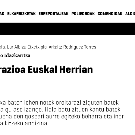
AK
ELKARRIZKETAK
ERREPORTAJEAK
POLIEDROAK
GOMENDIOAK
ALDI
aia, Lur Albizu Etxetxipia, Arkaitz Rodriguez Torres
o Idazkaritza
azioa Euskal Herrian
xa baten lehen notek oroitarazi ziguten batek
la gu ase izango. Hala batu zituen kantu batek
tuena den goseari aurre egiteko beharra eta inor
aikitzeko anbizioa.