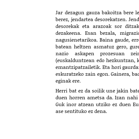
Jar dezagun gauza bakoitza bere le
berez, jendartea desorekatzen. Jen
desorekak eta arazoak sor ditza
dezakeena. Esan bezala, migraz
nagusienetarikoa. Baina gaude, er
batean heltzen asmatuz gero, gure
nazio askapen prozesuan zein
(euskalduntzean edo hezkuntzan, ka
emantzipatzailetik. Eta hori gaurda
eskuratzeko zain egon. Gainera, ba
eginak ere.
Herri bat ez da soilik une jakin ba
duen horren ametsa da. Izan nahi 
Guk inor atzean utziko ez duen Eu
ase sentituko ez dena.