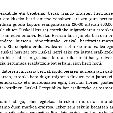
 eskubide eta betebehar berak izango zituzten herritarre
a eraikitzeko herri ametsa zabaltzen ari zen gure herrian
orduan gurera kopuru esanguratsuan (20-30 urtetan 600.00
nle zituen Euskal Herrira) etorritako migrazioaren erronkar
at izan zuen oinarri: Euskal Herrian lan egin eta bizi den or
ondate hutsean oinarritutako euskal herritartasunare
n. Eta subjektu eraldatzailearen definizio iraultzailea egi
 euskal herritar oro Euskal Herri aske eta justua eraikitzek
eta bide batez, migrazio
ari lotutako ildo ir
eki bat garatzek
ezia, zerumuga eraldatzaile bat eskaini zion herri honi.
datorren migrazio berriak ispilu beraren aurrean jarri gait
n arren, erronka bera dugu:
migrazio fluxuen zein jatorri et
mokratiko eta aurrerazalea egin, herritar horien guztie
eta berdinen Euskal Errepublika bat eraikitzeko egitasmor
 nahi badiogu, lehen egitekoa da eskuin muturrak, mund
i asmo duen markoa eraistea. Ezker zein eskuin hedatzen ar
plexurik gabe aurre egitea. Eta ideia horiek zentimetro baka