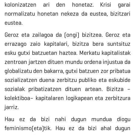
kolonizatzen ari den honetaz. Krisi garai
normalizatu honetan nekeza da eustea, bizitzari
eustea.
Geroz eta zailagoa da (ongi) bizitzea. Geroz eta
errazago zaio kapitalari, bizitza bera suntsituz
esku gutxi batzuetan haztea. Merkatu kapitalistak
zentroan jartzen dituen mundu ordena injustua da
globalizatu den bakarra, gutxi batzuen zor pribatua
sozializatzen duena zerbitzu publiko eta eskubide
sozialak pribatizatzen dituen artean. Bizitza –
kolektiboa– kapitalaren logikapean eta zerbitzura
jarriz.
Hau ez da bizi nahi dugun mundua diogu
feminismo(eta)tik. Hau ez da bizi ahal dugun