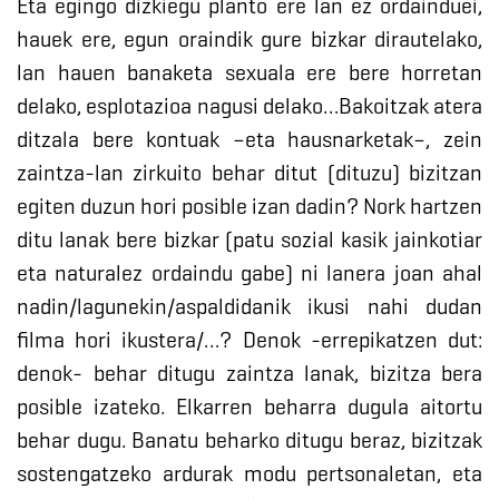
Eta egingo dizkiegu planto ere lan ez ordainduei,
hauek ere, egun oraindik gure bizkar dirautelako,
lan hauen banaketa sexuala ere bere horretan
delako, esplotazioa nagusi delako…Bakoitzak atera
ditzala bere kontuak –eta hausnarketak–, zein
zaintza-lan zirkuito behar ditut (dituzu) bizitzan
egiten duzun hori posible izan dadin? Nork hartzen
ditu lanak bere bizkar (patu sozial kasik jainkotiar
eta naturalez ordaindu gabe) ni lanera joan ahal
nadin/lagunekin/aspaldidanik ikusi nahi dudan
filma hori ikustera/…? Denok -errepikatzen dut:
denok- behar ditugu zaintza lanak, bizitza bera
posible izateko. Elkarren beharra dugula aitortu
behar dugu. Banatu beharko ditugu beraz, bizitzak
sostengatzeko ardurak modu pertsonaletan, eta