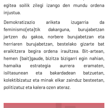
egitea soilik zilegi izango den mundu ordena
injustua.
Demokratizazio ariketa izugarria da
feminismo(eta)tik dakarguna, burujabetzan
jartzen du gakoa, norbere burujabetzan eta
herriaren burujabetzan, bestelako gizarte bat
eraikitzera begira ordena iraultzea. Bit-artean,
hemen (bait)gaude, bizitza bizigarri egin nahian,
hamaika estrategia aurrera eramaten,
isiltasunean eta bakardadean batzuetan,
kolektibizatuz eta minak elkar zainduz besteetan,
politizatuz eta kalera ozen ateraz.