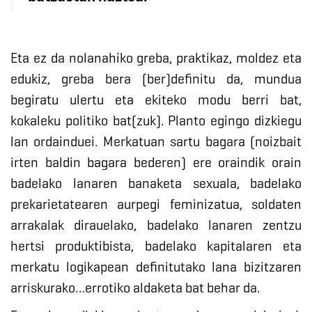
Eta ez da nolanahiko greba, praktikaz, moldez eta
edukiz, greba bera (ber)definitu da, mundua
begiratu ulertu eta ekiteko modu berri bat,
kokaleku politiko bat(zuk). Planto egingo dizkiegu
lan ordainduei. Merkatuan sartu bagara (noizbait
irten baldin bagara bederen) ere oraindik orain
badelako lanaren banaketa sexuala, badelako
prekarietatearen aurpegi feminizatua, soldaten
arrakalak dirauelako, badelako lanaren zentzu
hertsi produktibista, badelako kapitalaren eta
merkatu logikapean definitutako lana bizitzaren
arriskurako…errotiko aldaketa bat behar da.