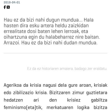
2019-04-01
Hau ez da bizi nahi dugun mundua… Hala
hasten dira esku artera heldu zaizkidan
errealitate dosi baten lehen lerroak, eta
oihartzuna egin du halabeharrez nire baitan.
Arrazoi. Hau ez da bizi nahi dudan mundua.
Ez da ez historiaren amaiera, badago zer eraldatu.
Agerikoa da krisia nagusi dela gure aroan, krisiak
edo zibilizazio krisia. Bizitzaren zimur guztietara
hedatzen ari den krisiez gabiltza
feminismo(eta)tik, merkatuaren logika bizitza