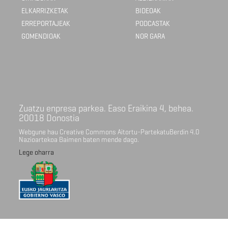
ELKARRIZKETAK
BIDEOAK
ERREPORTAJEAK
PODCASTAK
GOMENDIOAK
NOR GARA
Zuatzu enpresa parkea. Easo Eraikina 4, behea.
20018 Donostia
Webgune hau Creative Commons Aitortu-PartekatuBerdin 4.0
Nazioartekoa Baimen baten mende dago.
Lege oharra