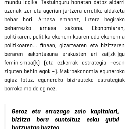
mundu logika. Testuinguru honetan datoz aldarri
ozenak: zer eta agerian jartzera errotiko aldaketa
behar hori. Arnasa emanez, luzera begirako
beharrezko arnasa sakona. Ekonomiaren,
politikaren, politika ekonomikoaren edo ekonomia
politikoaren… finean, gizartearen eta bizitzaren
beraren sakontasuna erakusten ari zai(zki)gu
feminismoa(k) (eta ezkerrak estrategia –esan
ziguten behin egoki–). Makroekonomia eguneroko
ogiaz lotuz, eguneroko bizirauteko estrategiak
borroka molde eginez.
Geroz eta errazago zaio kapitalari,
bizitza bera suntsituz esku gutxi
batzuetan haztea.