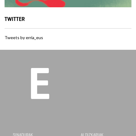
TWITTER
Tweets by erria_eus
SINADURAK
ALDIZKARIAK