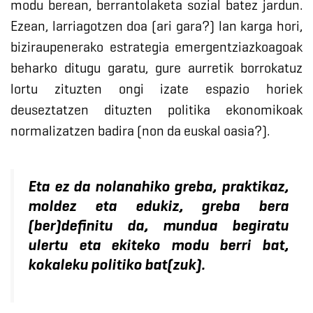
modu berean, berrantolaketa sozial batez jardun.
Ezean, larriagotzen doa (ari gara?) lan karga hori,
biziraupenerako estrategia emergentziazkoagoak
beharko ditugu garatu, gure aurretik borrokatuz
lortu zituzten ongi izate espazio horiek
deuseztatzen dituzten politika ekonomikoak
normalizatzen badira (non da euskal oasia?).
Eta ez da nolanahiko greba, praktikaz,
moldez eta edukiz, greba bera
(ber)definitu da, mundua begiratu
ulertu eta ekiteko modu berri bat,
kokaleku politiko bat(zuk).