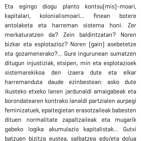
Eta egingo diogu planto kontsu(mis)-moari,
kapitalari, kolonialismoari… finean botere
antolaketa eta harreman sistema honi. Zer
merkaturatzen da? Zein baldintzatan? Noren
bizkar eta esplotazioz? Noren (gain) asebetetze
eta gozamenerako?… Gure ingurunean sumatzen
ditugun injustiziak, etsipen, min eta esplotazioek
sistemarekikoa den izaera dute eta elkar
harremanduta daude ezinbestean: asko dute
ikusteko etxeko lanen jardunaldi amaigabeak eta
borondatearen kontrako lanaldi partzialen aurpegi
feminizatuek, epaitegietan erasotzaileak babesten
dituen normalitate zapaltzaileak eta mugarik
gabeko logika akumulazio kapitalistak… Gutxi
batzuen bizitza eustea, salbatzea edo/eta dolua