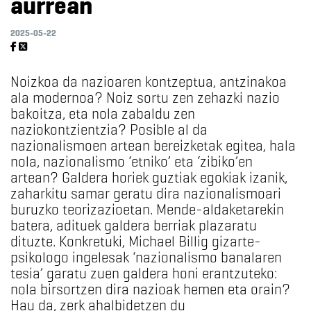
aurrean
2025-05-22
Noizkoa da nazioaren kontzeptua, antzinakoa
ala modernoa? Noiz sortu zen zehazki nazio
bakoitza, eta nola zabaldu zen
naziokontzientzia? Posible al da
nazionalismoen artean bereizketak egitea, hala
nola, nazionalismo ‘etniko’ eta ‘zibiko’en
artean? Galdera horiek guztiak egokiak izanik,
zaharkitu samar geratu dira nazionalismoari
buruzko teorizazioetan. Mende-aldaketarekin
batera, adituek galdera berriak plazaratu
dituzte. Konkretuki, Michael Billig gizarte-
psikologo ingelesak ‘nazionalismo banalaren
tesia’ garatu zuen galdera honi erantzuteko:
nola birsortzen dira nazioak hemen eta orain?
Hau da, zerk ahalbidetzen du