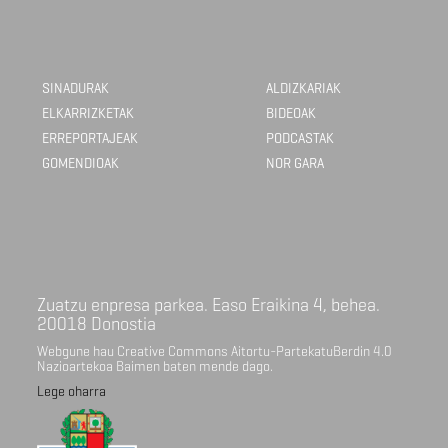
SINADURAK
ALDIZKARIAK
ELKARRIZKETAK
BIDEOAK
ERREPORTAJEAK
PODCASTAK
GOMENDIOAK
NOR GARA
Zuatzu enpresa parkea. Easo Eraikina 4, behea.
20018 Donostia
Webgune hau Creative Commons Aitortu-PartekatuBerdin 4.0
Nazioartekoa Baimen baten mende dago.
Lege oharra