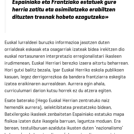
Espainiako eta Frantziako estatuek gure
herria zatitu eta asimilatzeko erabiltzen
dituzten tresnak hobeto ezagutzeko»
Euskal lurraldeei buruzko informazioa jasotzen duten
orrialdeak eskasak eta osagarriak izateak bidea irekitzen dio
euskal nortasunaren interpretazio erregionalistari ikasleen
irudimenean, Euskal Herriari berezko izaera aitortu beharrean.
Hori gutxi balitz bezala, Ipar Euskal Herriko eskola publikoen
kasuan, legez derrigorrezkoa da bandera frantziarra eskegita
izatea eraikinaren aurrealdean. Aurrera egin ahala,
curriculumari darion kutsu horrek ez du atzera egiten.
Esate baterako (Hego Euskal Herrian zentratuko naiz
hemendik aurrera), selektibitatea prestatzeko bidean,
Batxilergoko ikasleek zenbaitetan Espainiako estatuko mapa
fisikoa izaten dute ikasgela barruan, laguntza moduan. Era
berean, testuliburuan azalduta ikusten duten ‘nazionalismo’