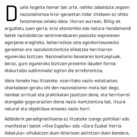
D
uela hogeita hamar bat urte, nahiko zabalduta zegoen
nazionalismoa krisi-garaietan indar zitekeen ez ohiko
fenomenoa zelako ideia. Horren aurrean, Billig-ek
argudiatu zuen gerra, krisi ekonomiko edo natura-hondamendi
batek naziokidetza-sentimenduaren pasiozko espresioen
agerpena eragiteko, beharrezkoa zela egonkortasunezko
garaietan ere naziokontzientzia elikatzea herritarren
eguneroko bizitzan. Nazionalismo banalaren kontzeptuak,
beraz, gure eguneroko bizitzan presente dauden forma
diskurtsibo subliminalei egiten die erreferentzia.
Ideia honako hau litzateke: ezarritako nazio-estatuetan,
oharkabean geratu ohi den nazionalismo-mota bat dago,
hainbat erritual eta praktikatan jasotzen dena, eta herritarrei
etengabe gogorarazten diena nazio-kontzientzia bat, itxura
natural eta objektiboa emanez nazio horri.
Adibiderik paradigmatikoena ez litzateke izango politikari edo
manifestari batek «Viva España» edo «Gora Euskal Herria
Askatuta» oihukatzen duen bitartean astintzen duen bandera,