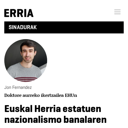
Menu 
SINADURAK
Jon Fernandez
Doktore aurreko ikertzailea EHUn
Euskal Herria estatuen
nazionalismo banalaren