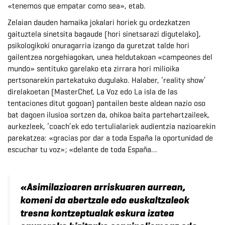
«tenemos que empatar como sea», etab.
Zelaian dauden hamaika jokalari horiek gu ordezkatzen
gaituztela sinetsita bagaude (hori sinetsarazi digutelako),
psikologikoki onuragarria izango da guretzat talde hori
gailentzea norgehiagokan, unea heldutakoan «campeones del
mundo» sentituko garelako eta zirrara hori milioika
pertsonarekin partekatuko dugulako. Halaber, ‘reality show’
direlakoetan (MasterChef, La Voz edo La isla de las
tentaciones ditut gogoan) pantailen beste aldean nazio oso
bat dagoen ilusioa sortzen da, ohikoa baita partehartzaileek,
aurkezleek, ‘coach’ek edo tertulialariek audientzia nazioarekin
parekatzea: «gracias por dar a toda España la oportunidad de
escuchar tu voz»; «delante de toda España…
«Asimilazioaren arriskuaren aurrean,
komeni da abertzale edo euskaltzaleok
tresna kontzeptualak eskura izatea