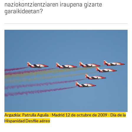
naziokontzientziaren iraupena gizarte
garaikideetan?
Argazkia: Patrulla Aguila - Madrid 12 de octubre de 2009 - Día de la
Hispanidad Desfile aéreo