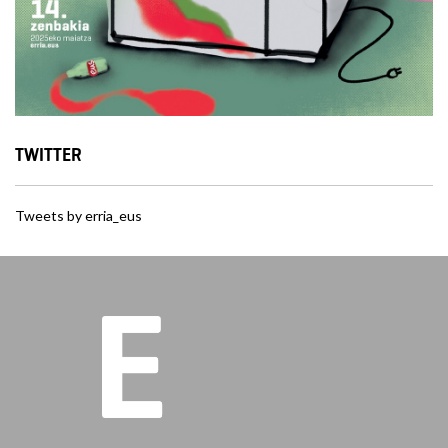
TWITTER
Tweets by erria_eus