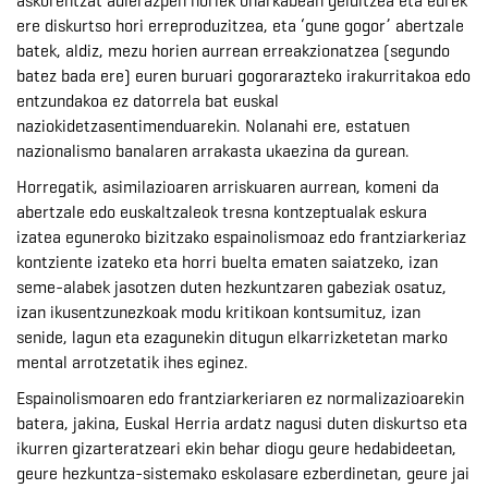
askorentzat adierazpen horiek oharkabean gelditzea eta eurek
ere diskurtso hori erreproduzitzea, eta ‘gune gogor’ abertzale
batek, aldiz, mezu horien aurrean erreakzionatzea (segundo
batez bada ere) euren buruari gogorarazteko irakurritakoa edo
entzundakoa ez datorrela bat euskal
naziokidetzasentimenduarekin. Nolanahi ere, estatuen
nazionalismo banalaren arrakasta ukaezina da gurean.
Horregatik, asimilazioaren arriskuaren aurrean, komeni da
abertzale edo euskaltzaleok tresna kontzeptualak eskura
izatea eguneroko bizitzako espainolismoaz edo frantziarkeriaz
kontziente izateko eta horri buelta ematen saiatzeko, izan
seme-alabek jasotzen duten hezkuntzaren gabeziak osatuz,
izan ikusentzunezkoak modu kritikoan kontsumituz, izan
senide, lagun eta ezagunekin ditugun elkarrizketetan marko
mental arrotzetatik ihes eginez.
Espainolismoaren edo frantziarkeriaren ez normalizazioarekin
batera, jakina, Euskal Herria ardatz nagusi duten diskurtso eta
ikurren gizarteratzeari ekin behar diogu geure hedabideetan,
geure hezkuntza-sistemako eskolasare ezberdinetan, geure jai