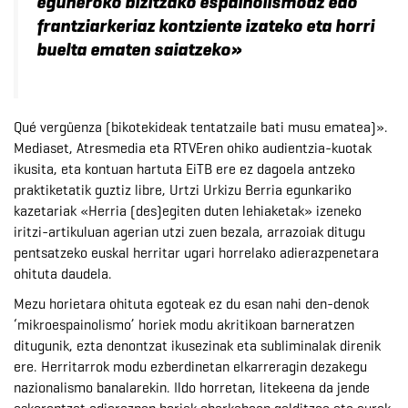
eguneroko bizitzako espainolismoaz edo
frantziarkeriaz kontziente izateko eta horri
buelta ematen saiatzeko»
Qué vergüenza (bikotekideak tentatzaile bati musu ematea)».
Mediaset, Atresmedia eta RTVEren ohiko audientzia-kuotak
ikusita, eta kontuan hartuta EiTB ere ez dagoela antzeko
praktiketatik guztiz libre, Urtzi Urkizu Berria egunkariko
kazetariak «Herria (des)egiten duten lehiaketak» izeneko
iritzi-artikuluan agerian utzi zuen bezala, arrazoiak ditugu
pentsatzeko euskal herritar ugari horrelako adierazpenetara
ohituta daudela.
Mezu horietara ohituta egoteak ez du esan nahi den-denok
‘mikroespainolismo’ horiek modu akritikoan barneratzen
ditugunik, ezta denontzat ikusezinak eta subliminalak direnik
ere. Herritarrok modu ezberdinetan elkarreragin dezakegu
nazionalismo banalarekin. Ildo horretan, litekeena da jende