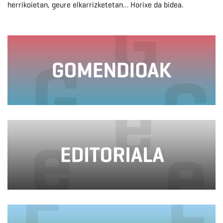
herrikoietan, geure elkarrizketetan… Horixe da bidea.