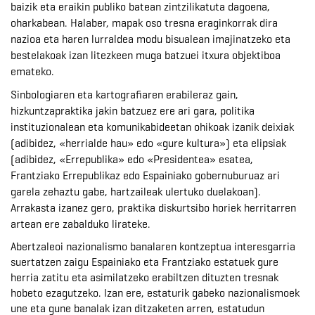
baizik eta eraikin publiko batean zintzilikatuta dagoena,
oharkabean. Halaber, mapak oso tresna eraginkorrak dira
nazioa eta haren lurraldea modu bisualean imajinatzeko eta
bestelakoak izan litezkeen muga batzuei itxura objektiboa
emateko.
Sinbologiaren eta kartografiaren erabileraz gain,
hizkuntzapraktika jakin batzuez ere ari gara, politika
instituzionalean eta komunikabideetan ohikoak izanik deixiak
(adibidez, «herrialde hau» edo «gure kultura») eta elipsiak
(adibidez, «Errepublika» edo «Presidentea» esatea,
Frantziako Errepublikaz edo Espainiako gobernuburuaz ari
garela zehaztu gabe, hartzaileak ulertuko duelakoan).
Arrakasta izanez gero, praktika diskurtsibo horiek herritarren
artean ere zabalduko lirateke.
Abertzaleoi nazionalismo banalaren kontzeptua interesgarria
suertatzen zaigu Espainiako eta Frantziako estatuek gure
herria zatitu eta asimilatzeko erabiltzen dituzten tresnak
hobeto ezagutzeko. Izan ere, estaturik gabeko nazionalismoek
une eta gune banalak izan ditzaketen arren, estatudun