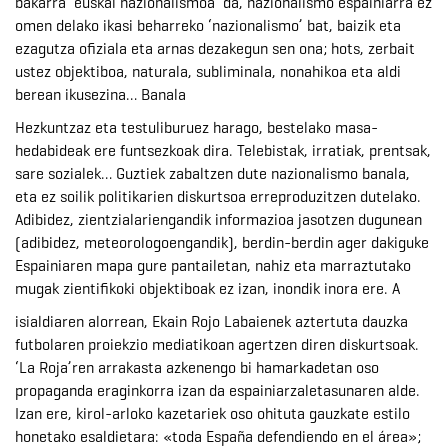
bakarra ‘euskal nazionalismoa’ da, nazionalismo espainiarra ez
omen delako ikasi beharreko ‘nazionalismo’ bat, baizik eta
ezagutza ofiziala eta arnas dezakegun sen ona; hots, zerbait
ustez objektiboa, naturala, subliminala, nonahikoa eta aldi
berean ikusezina… Banala
Hezkuntzaz eta testuliburuez harago, bestelako masa-
hedabideak ere funtsezkoak dira. Telebistak, irratiak, prentsak,
sare sozialek… Guztiek zabaltzen dute nazionalismo banala,
eta ez soilik politikarien diskurtsoa erreproduzitzen dutelako.
Adibidez, zientzialariengandik informazioa jasotzen dugunean
(adibidez, meteorologoengandik), berdin-berdin ager dakiguke
Espainiaren mapa gure pantailetan, nahiz eta marraztutako
mugak zientifikoki objektiboak ez izan, inondik inora ere. A
isialdiaren alorrean, Ekain Rojo Labaienek aztertuta dauzka
futbolaren proiekzio mediatikoan agertzen diren diskurtsoak.
‘La Roja’ren arrakasta azkenengo bi hamarkadetan oso
propaganda eraginkorra izan da espainiarzaletasunaren alde.
Izan ere, kirol-arloko kazetariek oso ohituta gauzkate estilo
honetako esaldietara: «toda España defendiendo en el área»;