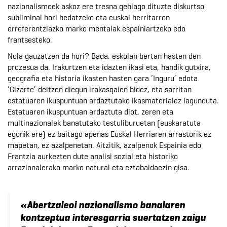
nazionalismoek askoz ere tresna gehiago dituzte diskurtso
subliminal hori hedatzeko eta euskal herritarron
erreferentziazko marko mentalak espainiartzeko edo
frantsesteko.
Nola gauzatzen da hori? Bada, eskolan bertan hasten den
prozesua da. Irakurtzen eta idazten ikasi eta, handik gutxira,
geografia eta historia ikasten hasten gara ‘Inguru’ edota
‘Gizarte’ deitzen diegun irakasgaien bidez, eta sarritan
estatuaren ikuspuntuan ardaztutako ikasmaterialez lagunduta.
Estatuaren ikuspuntuan ardaztuta diot, zeren eta
multinazionalek banatutako testuliburuetan (euskaratuta
egonik ere) ez baitago apenas Euskal Herriaren arrastorik ez
mapetan, ez azalpenetan. Aitzitik, azalpenok Espainia edo
Frantzia aurkezten dute analisi sozial eta historiko
arrazionalerako marko natural eta eztabaidaezin gisa.
«Abertzaleoi nazionalismo banalaren
kontzeptua interesgarria suertatzen zaigu