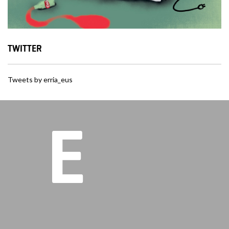
TWITTER
Tweets by erria_eus