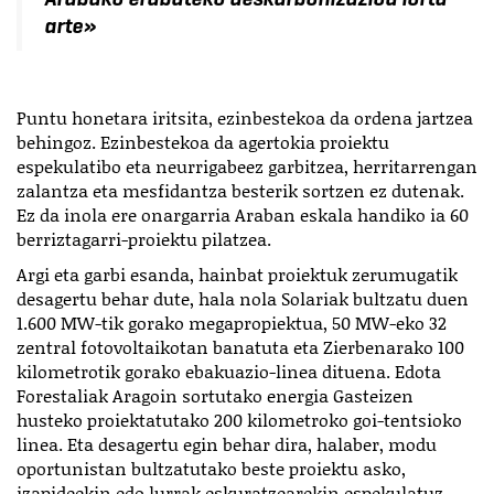
arte»
Puntu honetara iritsita, ezinbestekoa da ordena jartzea
behingoz. Ezinbestekoa da agertokia proiektu
espekulatibo eta neurrigabeez garbitzea, herritarrengan
zalantza eta mesfidantza besterik sortzen ez dutenak.
Ez da inola ere onargarria Araban eskala handiko ia 60
berriztagarri-proiektu pilatzea.
Argi eta garbi esanda, hainbat proiektuk zerumugatik
desagertu behar dute, hala nola Solariak bultzatu duen
1.600 MW-tik gorako megapropiektua, 50 MW-eko 32
zentral fotovoltaikotan banatuta eta Zierbenarako 100
kilometrotik gorako ebakuazio-linea dituena. Edota
Forestaliak Aragoin sortutako energia Gasteizen
husteko proiektatutako 200 kilometroko goi-tentsioko
linea. Eta desagertu egin behar dira, halaber, modu
oportunistan bultzatutako beste proiektu asko,
izapideekin edo lurrak eskuratzearekin espekulatuz