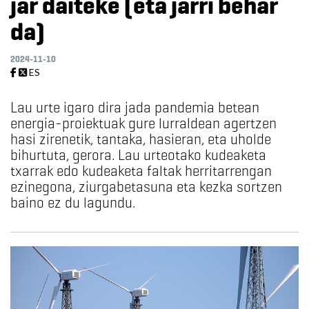
jar daiteke (eta jarri behar
da)
2024-11-10
ES
Lau urte igaro dira jada pandemia betean
energia-proiektuak gure lurraldean agertzen
hasi zirenetik, tantaka, hasieran, eta uholde
bihurtuta, gerora. Lau urteotako kudeaketa
txarrak edo kudeaketa faltak herritarrengan
ezinegona, ziurgabetasuna eta kezka sortzen
baino ez du lagundu.