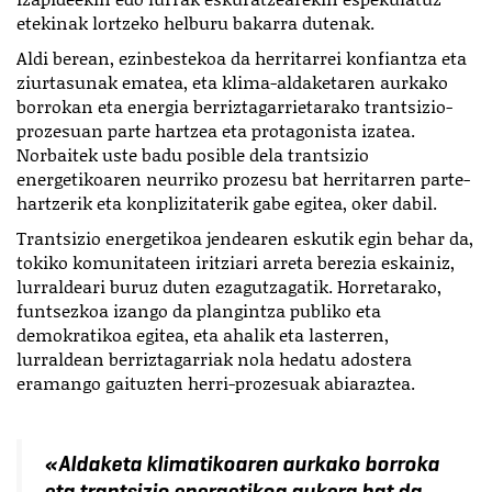
etekinak lortzeko helburu bakarra dutenak.
Aldi berean, ezinbestekoa da herritarrei konfiantza eta
ziurtasunak ematea, eta klima-aldaketaren aurkako
borrokan eta energia berriztagarrietarako trantsizio-
prozesuan parte hartzea eta protagonista izatea.
Norbaitek uste badu posible dela trantsizio
energetikoaren neurriko prozesu bat herritarren parte-
hartzerik eta konplizitaterik gabe egitea, oker dabil.
Trantsizio energetikoa jendearen eskutik egin behar da,
tokiko komunitateen iritziari arreta berezia eskainiz,
lurraldeari buruz duten ezagutzagatik. Horretarako,
funtsezkoa izango da plangintza publiko eta
demokratikoa egitea, eta ahalik eta lasterren,
lurraldean berriztagarriak nola hedatu adostera
eramango gaituzten herri-prozesuak abiaraztea.
«Aldaketa klimatikoaren aurkako borroka
eta trantsizio energetikoa aukera bat da