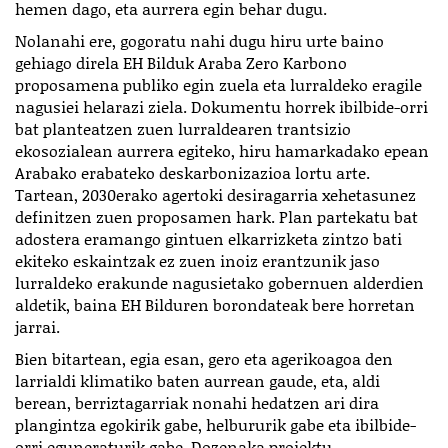
hemen dago, eta aurrera egin behar dugu.
Nolanahi ere, gogoratu nahi dugu hiru urte baino
gehiago direla EH Bilduk Araba Zero Karbono
proposamena publiko egin zuela eta lurraldeko eragile
nagusiei helarazi ziela. Dokumentu horrek ibilbide-orri
bat planteatzen zuen lurraldearen trantsizio
ekosozialean aurrera egiteko, hiru hamarkadako epean
Arabako erabateko deskarbonizazioa lortu arte.
Tartean, 2030erako agertoki desiragarria xehetasunez
definitzen zuen proposamen hark. Plan partekatu bat
adostera eramango gintuen elkarrizketa zintzo bati
ekiteko eskaintzak ez zuen inoiz erantzunik jaso
lurraldeko erakunde nagusietako gobernuen alderdien
aldetik, baina EH Bilduren borondateak bere horretan
jarrai.
Bien bitartean, egia esan, gero eta agerikoagoa den
larrialdi klimatiko baten aurrean gaude, eta, aldi
berean, berriztagarriak nonahi hedatzen ari dira
plangintza egokirik gabe, helbururik gabe eta ibilbide-
orri eguneraturik gabe. Dozenaka proiektu