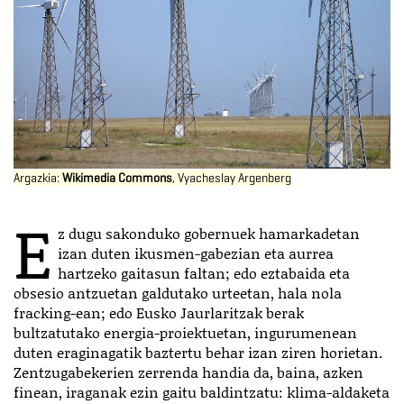
Argazkia:
Wikimedia Commons
, Vyacheslay Argenberg
E
z dugu sakonduko gobernuek hamarkadetan
izan duten ikusmen-gabezian eta aurrea
hartzeko gaitasun faltan; edo eztabaida eta
obsesio antzuetan galdutako urteetan, hala nola
fracking-ean; edo Eusko Jaurlaritzak berak
bultzatutako energia-proiektuetan, ingurumenean
duten eraginagatik baztertu behar izan ziren horietan.
Zentzugabekerien zerrenda handia da, baina, azken
finean, iraganak ezin gaitu baldintzatu: klima-aldaketa