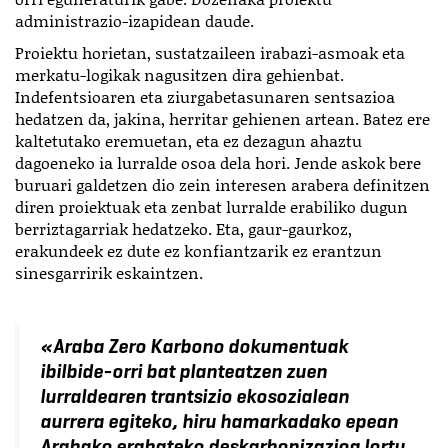
administrazio-izapidean daude.
Proiektu horietan, sustatzaileen irabazi-asmoak eta
merkatu-logikak nagusitzen dira gehienbat.
Indefentsioaren eta ziurgabetasunaren sentsazioa
hedatzen da, jakina, herritar gehienen artean. Batez ere
kaltetutako eremuetan, eta ez dezagun ahaztu
dagoeneko ia lurralde osoa dela hori. Jende askok bere
buruari galdetzen dio zein interesen arabera definitzen
diren proiektuak eta zenbat lurralde erabiliko dugun
berriztagarriak hedatzeko. Eta, gaur-gaurkoz,
erakundeek ez dute ez konfiantzarik ez erantzun
sinesgarririk eskaintzen.
«Araba Zero Karbono dokumentuak
ibilbide-orri bat planteatzen zuen
lurraldearen trantsizio ekosozialean
aurrera egiteko, hiru hamarkadako epean
Arabako erabateko deskarbonizazioa lortu