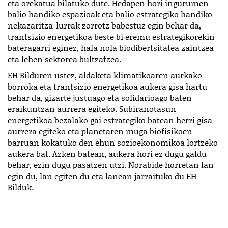
eta orekatua bilatuko dute. Hedapen hori ingurumen-
balio handiko espazioak eta balio estrategiko handiko
nekazaritza-lurrak zorrotz babestuz egin behar da,
trantsizio energetikoa beste bi eremu estrategikorekin
bateragarri eginez, hala nola biodibertsitatea zaintzea
eta lehen sektorea bultzatzea.
EH Bilduren ustez, aldaketa klimatikoaren aurkako
borroka eta trantsizio energetikoa aukera gisa hartu
behar da, gizarte justuago eta solidarioago baten
eraikuntzan aurrera egiteko. Subiranotasun
energetikoa bezalako gai estrategiko batean herri gisa
aurrera egiteko eta planetaren muga biofisikoen
barruan kokatuko den ehun sozioekonomikoa lortzeko
aukera bat. Azken batean, aukera hori ez dugu galdu
behar, ezin dugu pasatzen utzi. Norabide horretan lan
egin du, lan egiten du eta lanean jarraituko du EH
Bilduk.