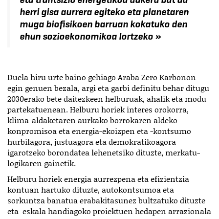
herri gisa aurrera egiteko eta planetaren
muga biofisikoen barruan kokatuko den
ehun sozioekonomikoa lortzeko »
Duela hiru urte baino gehiago Araba Zero Karbonon
egin genuen bezala, argi eta garbi definitu behar ditugu
2030erako bete daitezkeen helburuak, ahalik eta modu
partekatuenean. Helburu horiek interes orokorra,
klima-aldaketaren aurkako borrokaren aldeko
konpromisoa eta energia-ekoizpen eta -kontsumo
hurbilagora, justuagora eta demokratikoagora
igarotzeko borondatea lehenetsiko dituzte, merkatu-
logikaren gainetik.
Helburu horiek energia aurrezpena eta efizientzia
kontuan hartuko dituzte, autokontsumoa eta
sorkuntza banatua erabakitasunez bultzatuko dituzte
eta eskala handiagoko proiektuen hedapen arrazionala