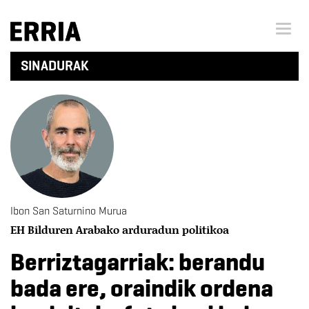
Menu 
SINADURAK
Ibon San Saturnino Murua
EH Bilduren Arabako arduradun politikoa
Berriztagarriak: berandu
bada ere, oraindik ordena