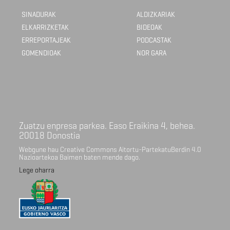
SINADURAK
ALDIZKARIAK
ELKARRIZKETAK
BIDEOAK
ERREPORTAJEAK
PODCASTAK
GOMENDIOAK
NOR GARA
Zuatzu enpresa parkea. Easo Eraikina 4, behea.
20018 Donostia
Webgune hau Creative Commons Aitortu-PartekatuBerdin 4.0
Nazioartekoa Baimen baten mende dago.
Lege oharra