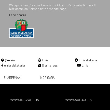
Webgune hau Creative Commons Aitortu-PartekatuBerdin 4.0
Nazioartekoa Baimen baten mende dago.
Lege oharra
@erria
Erria
Errialdizkaria
erria.aldizkaria
@erria_eus
Erria
EKARPENAK
NOR GARA
www.iratzar.eus
www.sortu.eus