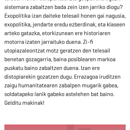
sistemara zabaltzen bada zein izen jarriko diogu?
Exopolitika izan daiteke telesail honen gai nagusia,
exopolitika, jendarte eredu ezberdinak, eta klaseen
arteko gatazka, etorkizunean ere historiaren
motorra izaten jarraituko duena. Zi-fi
utopiazaleontzat motz geratzen den telesail
benetan gozagarria, baina posiblearen markoa
puskatu baino zabaltzen duena. Izan ere
distopiarekin gozatzen dugu. Errazagoa iruditzen
zaigu humanitatearen zabalpen mugarik gabea,
soldatapeko lanik gabeko astelehen bat baino.
Gelditu makinak!