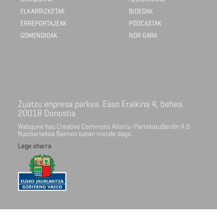
ELKARRIZKETAK
BIDEOAK
ERREPORTAJEAK
PODCASTAK
GOMENDIOAK
NOR GARA
Zuatzu enpresa parkea. Easo Eraikina 4, behea.
20018 Donostia
Webgune hau Creative Commons Aitortu-PartekatuBerdin 4.0
Nazioartekoa Baimen baten mende dago.
Lege oharra