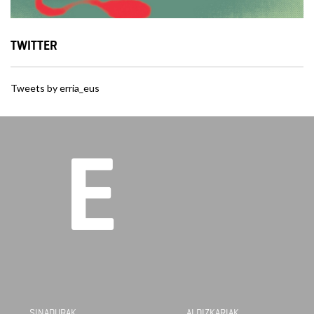
TWITTER
Tweets by erria_eus
SINADURAK
ALDIZKARIAK