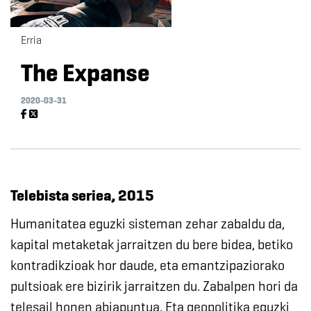
Erria
The Expanse
2020-03-31
Telebista seriea, 2015
Humanitatea eguzki sisteman zehar zabaldu da,
kapital metaketak jarraitzen du bere bidea, betiko
kontradikzioak hor daude, eta emantzipaziorako
pultsioak ere bizirik jarraitzen du. Zabalpen hori da
telesail honen abiapuntua. Eta geopolitika eguzki