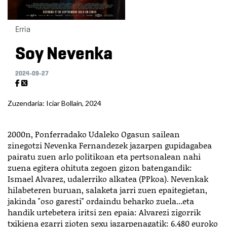
Erria
Soy Nevenka
2024-09-27
Zuzendaria: Icíar Bollaín, 2024
2000n, Ponferradako Udaleko Ogasun sailean
zinegotzi Nevenka Fernandezek jazarpen gupidagabea
pairatu zuen arlo politikoan eta pertsonalean nahi
zuena egitera ohituta zegoen gizon batengandik:
Ismael Alvarez, udalerriko alkatea (PPkoa). Nevenkak
hilabeteren buruan, salaketa jarri zuen epaitegietan,
jakinda "oso garesti" ordaindu beharko zuela...eta
handik urtebetera iritsi zen epaia: Alvarezi zigorrik
txikiena ezarri zioten sexu jazarpenagatik: 6.480 euroko