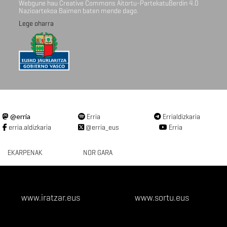
Webgune hau Creative Commons Aitortu-PartekatuBerdin 4.0
Nazioartekoa Baimen baten mende dago.
Lege oharra
@erria
Erria
Errialdizkaria
erria.aldizkaria
@erria_eus
Erria
EKARPENAK
NOR GARA
www.iratzar.eus
www.sortu.eus