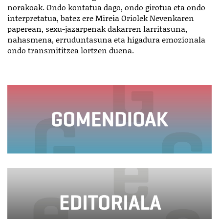
norakoak. Ondo kontatua dago, ondo girotua eta ondo
interpretatua, batez ere Mireia Oriolek Nevenkaren
paperean, sexu-jazarpenak dakarren larritasuna,
nahasmena, erruduntasuna eta higadura emozionala
ondo transmititzea lortzen duena.