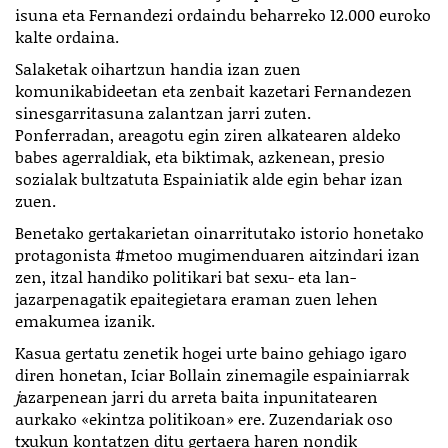
isuna eta Fernandezi ordaindu beharreko 12.000 euroko
kalte ordaina.
Salaketak oihartzun handia izan zuen
komunikabideetan eta zenbait kazetari Fernandezen
sinesgarritasuna zalantzan jarri zuten.
Ponferradan, areagotu egin ziren alkatearen aldeko
babes agerraldiak, eta biktimak, azkenean, presio
sozialak bultzatuta Espainiatik alde egin behar izan
zuen.
Benetako gertakarietan oinarritutako istorio honetako
protagonista #metoo mugimenduaren aitzindari izan
zen, itzal handiko politikari bat sexu- eta lan-
jazarpenagatik epaitegietara eraman zuen lehen
emakumea izanik.
Kasua gertatu zenetik hogei urte baino gehiago igaro
diren honetan, Iciar Bollain zinemagile espainiarrak
j
azarpenean jarri du arreta baita inpunitatearen
aurkako «ekintza politikoan» ere. Zuzendariak oso
txukun kontatzen ditu gertaera haren nondik