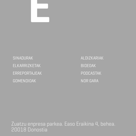
SINADURAK
ALDIZKARIAK
ELKARRIZKETAK
BIDEOAK
ERREPORTAJEAK
PODCASTAK
GOMENDIOAK
NOR GARA
Zuatzu enpresa parkea. Easo Eraikina 4, behea.
20018 Donostia