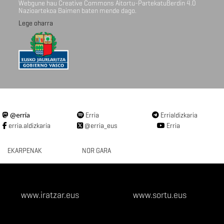
Webgune hau Creative Commons Aitortu-PartekatuBerdin 4.0
Nazioartekoa Baimen baten mende dago.
Lege oharra
@erria
Erria
Errialdizkaria
erria.aldizkaria
@erria_eus
Erria
EKARPENAK
NOR GARA
www.iratzar.eus
www.sortu.eus