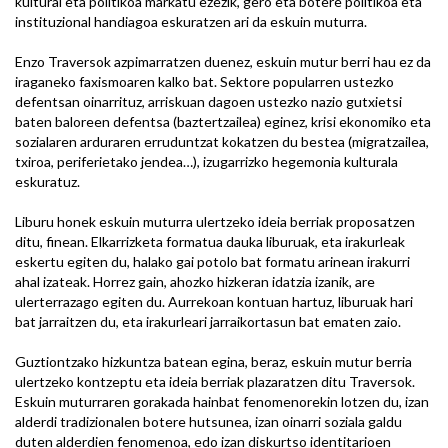
kultural eta politikoa markatu ezezik, gero eta botere politikoa eta
instituzional handiagoa eskuratzen ari da eskuin muturra.
Enzo Traversok azpimarratzen duenez, eskuin mutur berri hau ez da
iraganeko faxismoaren kalko bat. Sektore popularren ustezko
defentsan oinarrituz, arriskuan dagoen ustezko nazio gutxietsi
baten baloreen defentsa (baztertzailea) eginez, krisi ekonomiko eta
sozialaren arduraren erruduntzat kokatzen du bestea (migratzailea,
txiroa, periferietako jendea…), izugarrizko hegemonia kulturala
eskuratuz.
Liburu honek eskuin muturra ulertzeko ideia berriak proposatzen
ditu, finean. Elkarrizketa formatua dauka liburuak, eta irakurleak
eskertu egiten du, halako gai potolo bat formatu arinean irakurri
ahal izateak. Horrez gain, ahozko hizkeran idatzia izanik, are
ulerterrazago egiten du. Aurrekoan kontuan hartuz, liburuak hari
bat jarraitzen du, eta irakurleari jarraikortasun bat ematen zaio.
Guztiontzako hizkuntza batean egina, beraz, eskuin mutur berria
ulertzeko kontzeptu eta ideia berriak plazaratzen ditu Traversok.
Eskuin muturraren gorakada hainbat fenomenorekin lotzen du, izan
alderdi tradizionalen botere hutsunea, izan oinarri soziala galdu
duten alderdien fenomenoa, edo izan diskurtso identitarioen