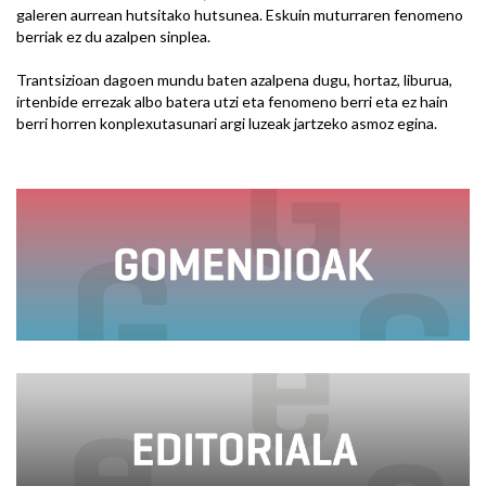
galeren aurrean hutsitako hutsunea. Eskuin muturraren fenomeno
berriak ez du azalpen sinplea.
Trantsizioan dagoen mundu baten azalpena dugu, hortaz, liburua,
irtenbide errezak albo batera utzi eta fenomeno berri eta ez hain
berri horren konplexutasunari argi luzeak jartzeko asmoz egina.