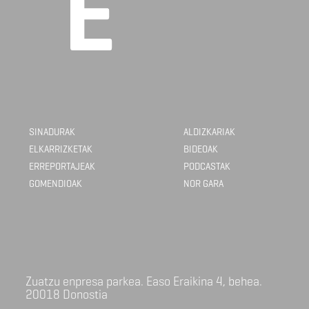
SINADURAK
ALDIZKARIAK
ELKARRIZKETAK
BIDEOAK
ERREPORTAJEAK
PODCASTAK
GOMENDIOAK
NOR GARA
Zuatzu enpresa parkea. Easo Eraikina 4, behea.
20018 Donostia