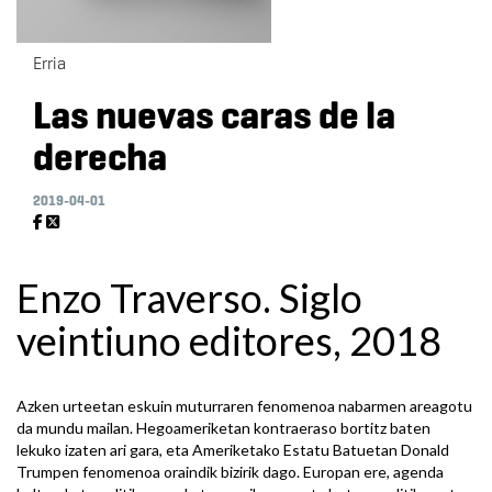
Erria
Las nuevas caras de la
derecha
2019-04-01
Enzo Traverso. Siglo
veintiuno editores, 2018
Azken urteetan eskuin muturraren fenomenoa nabarmen areagotu
da mundu mailan. Hegoameriketan kontraeraso bortitz baten
lekuko izaten ari gara, eta Ameriketako Estatu Batuetan Donald
Trumpen fenomenoa oraindik bizirik dago. Europan ere, agenda