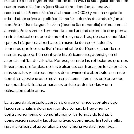
militante político generoso donde los haya. Ha sido galardonado en
numerosas ocasiones (con Situaciones berlinesas estuvo
nominado al Premio Nacional alemán en 2005) y nos ha regalado
infinidad de crónicas político-literarias, además de traducir, junto
con Petra Elser, Lagun izoztua (Joseba Sarrionandia) del euskera al
alemán. Pocas veces tenemos la oportunidad de leer lo que piensa
un intelectual europeo de nosotros y nosotras, de esa comunidad
que es la izquierda abertzale. La mayoría de veces, además,
tenemos que leer una lista interminable de tópicos, cuando no
mentiras, que se han centrado históricamente, además, en el
aspecto militar de la lucha. Por eso, cuando las reflexiones que nos
llegan son, profundas, de largo alcance, centradas en los aspectos
más sociales y antropológicos del movimiento abertzale y cuando
conciben a este propio movimiento como algo más que un grupo
que practica la lucha armada, es un lujo poder leerlas y una
obligación publicarlas.
La izquierda abertzale acertó se divide en cinco capítulos que
hacen un análisis de cinco grandes temas: la hegemonía-
contrahegemonía, el comunitarismo, las formas de lucha, la
composición social y las alternativas económicas. En todos ellos
nos martilleará el autor alemán con alguna verdad incómoda.