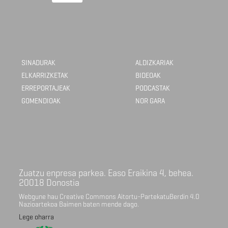
SINADURAK
ALDIZKARIAK
ELKARRIZKETAK
BIDEOAK
ERREPORTAJEAK
PODCASTAK
GOMENDIOAK
NOR GARA
Zuatzu enpresa parkea. Easo Eraikina 4, behea.
20018 Donostia
Webgune hau Creative Commons Aitortu-PartekatuBerdin 4.0
Nazioartekoa Baimen baten mende dago.
Lege oharra