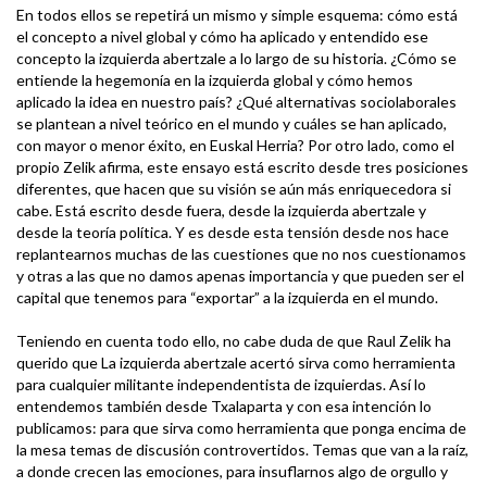
En todos ellos se repetirá un mismo y simple esquema: cómo está
el concepto a nivel global y cómo ha aplicado y entendido ese
concepto la izquierda abertzale a lo largo de su historia. ¿Cómo se
entiende la hegemonía en la izquierda global y cómo hemos
aplicado la idea en nuestro país? ¿Qué alternativas sociolaborales
se plantean a nivel teórico en el mundo y cuáles se han aplicado,
con mayor o menor éxito, en Euskal Herria? Por otro lado, como el
propio Zelik afirma, este ensayo está escrito desde tres posiciones
diferentes, que hacen que su visión se aún más enriquecedora si
cabe. Está escrito desde fuera, desde la izquierda abertzale y
desde la teoría política. Y es desde esta tensión desde nos hace
replantearnos muchas de las cuestiones que no nos cuestionamos
y otras a las que no damos apenas importancia y que pueden ser el
capital que tenemos para “exportar” a la izquierda en el mundo.
Teniendo en cuenta todo ello, no cabe duda de que Raul Zelik ha
querido que La izquierda abertzale acertó sirva como herramienta
para cualquier militante independentista de izquierdas. Así lo
entendemos también desde Txalaparta y con esa intención lo
publicamos: para que sirva como herramienta que ponga encima de
la mesa temas de discusión controvertidos. Temas que van a la raíz,
a donde crecen las emociones, para insuflarnos algo de orgullo y