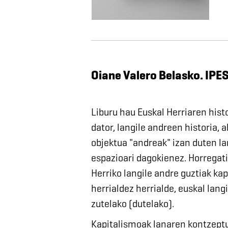
Oiane Valero Belasko. IPE
Liburu hau Euskal Herriaren his
dator, langile andreen historia, a
objektua "andreak" izan duten la
espazioari dagokienez. Horregati
Herriko langile andre guztiak ka
herrialdez herrialde, euskal lan
zutelako (dutelako).
Kapitalismoak lanaren kontzept