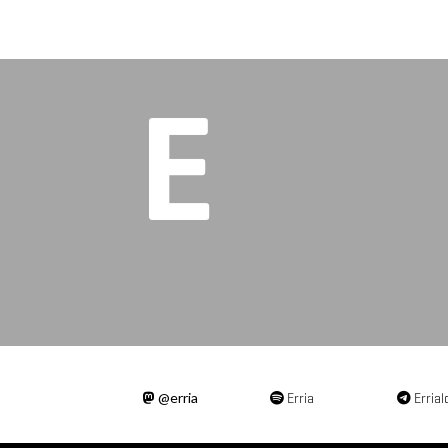
@erria
Erria
Errial