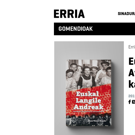
SINADUR
GOMENDIOAK
Err
E
A
k
201