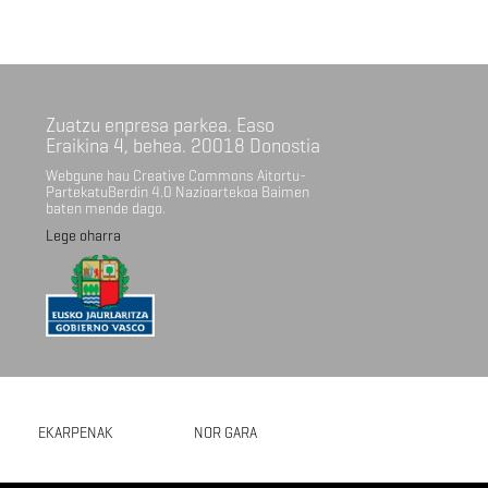
Zuatzu enpresa parkea. Easo
Eraikina 4, behea. 20018 Donostia
Webgune hau Creative Commons Aitortu-
PartekatuBerdin 4.0 Nazioartekoa Baimen
baten mende dago.
Lege oharra
EKARPENAK
NOR GARA