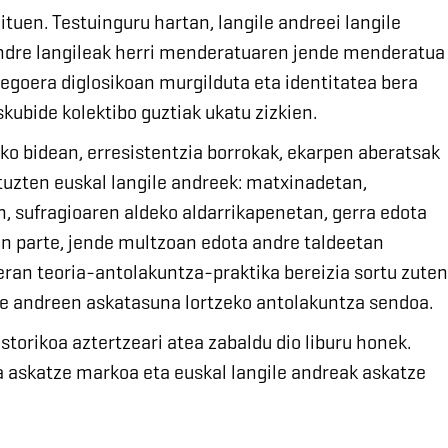
tuen. Testuinguru hartan, langile andreei langile
 andre langileak herri menderatuaren jende menderatua
a egoera diglosikoan murgilduta eta identitatea bera
kubide kolektibo guztiak ukatu zizkien.
ko bidean, erresistentzia borrokak, ekarpen aberatsak
tuzten euskal langile andreek: matxinadetan,
n, sufragioaren aldeko aldarrikapenetan, gerra edota
en parte, jende multzoan edota andre taldeetan
ran teoria-antolakuntza-praktika bereizia sortu zuten
le andreen askatasuna lortzeko antolakuntza sendoa.
istorikoa aztertzeari atea zabaldu dio liburu honek.
a askatze markoa eta euskal langile andreak askatze