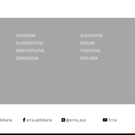
SINADURAK
ALDIZKARIAK
ELKARRIZKETAK
BIDEOAK
ERREPORTAJEAK
PODCASTAK
GOMENDIOAK
NOR GARA
dizkaria
erria.aldizkaria
@erria_eus
Erria