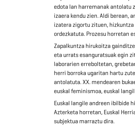
edota lan harremanak antolatu zi
izaera kendu zien. Aldi berean,
izatera zigortu zituen, hizkuntz
ordezkatuta. Prozesu horretan es
Zapalkuntza hirukoitza gainditze
eta urrats esanguratsuak egin zi
laborarien erreboltetan, grebeta
herri borroka ugaritan hartu zut
antolatuta. XX. mendearen bukae
euskal feminismoa, euskal langi
Euskal langile andreen ibilbide h
Azterketa horretan, Euskal Herri
subjektua marraztu dira.