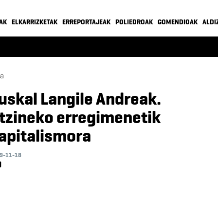
AK
ELKARRIZKETAK
ERREPORTAJEAK
POLIEDROAK
GOMENDIOAK
ALDI
ia
uskal Langile Andreak.
tzineko erregimenetik
apitalismora
9-11-18