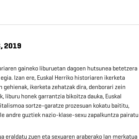
S, 2019
toriaren gaineko liburuetan dagoen hutsunea betetzera
legia. Izan ere, Euskal Herriko historiaren ikerketa
n gehienak, ikerketa zehatzak dira, denborari zein
k, liburu honek garrantzia bikoitza dauka, Euskal
pitalismoa sortze-garatze prozesuan kokatu baititu,
gile andre guztiek nazio-klase-sexu zapalkuntza pairatu
ua eraldatu zuen eta sexuaren araberako lan merkatua