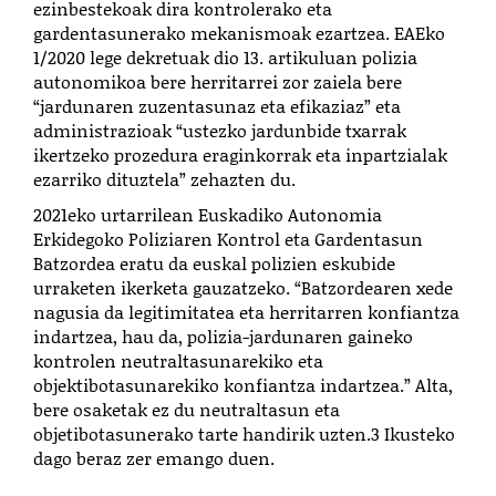
ezinbestekoak dira kontrolerako eta
gardentasunerako mekanismoak ezartzea. EAEko
1/2020 lege dekretuak dio 13. artikuluan polizia
autonomikoa bere herritarrei zor zaiela bere
“jardunaren zuzentasunaz eta efikaziaz” eta
administrazioak “
ustezko jardunbide txarrak
ikertzeko prozedura eraginkorrak eta inpartzialak
ezarriko dituztela” zehazten du.
2021eko urtarrilean Euskadiko Autonomia
Erkidegoko Poliziaren Kontrol eta Gardentasun
Batzordea eratu da euskal polizien eskubide
urraketen ikerketa gauzatzeko. “Batzordearen xede
nagusia da legitimitatea eta herritarren konfiantza
indartzea, hau da, polizia-jardunaren gaineko
kontrolen neutraltasunarekiko eta
objektibotasunarekiko konfiantza indartzea.” Alta,
bere osaketak ez du neutraltasun eta
objetibotasunerako tarte handirik uzten.
3
Ikusteko
dago beraz zer emango duen.