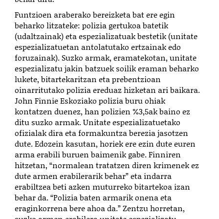
Funtzioen araberako bereizketa bat ere egin
beharko litzateke: polizia gertukoa batetik
(udaltzainak) eta espezializatuak bestetik (unitate
espezializatuetan antolatutako ertzainak edo
foruzainak). Suzko armak, eramatekotan, unitate
espezializatu jakin batzuek soilik eraman beharko
lukete, bitartekaritzan eta prebentzioan
oinarritutako polizia ereduaz hizketan ari baikara.
John Finnie Eskoziako polizia buru ohiak
kontatzen duenez, han polizien %3,5ak baino ez
ditu suzko armak. Unitate espezializatuetako
ofizialak dira eta formakuntza berezia jasotzen
dute. Edozein kasutan, horiek ere ezin dute euren
arma erabili buruen baimenik gabe. Finniren
hitzetan, “normalean tratatzen diren krimenek ez
dute armen erabilerarik behar” eta indarra
erabiltzea beti azken muturreko bitartekoa izan
behar da. “Polizia baten armarik onena eta
eraginkorrena bere ahoa da.” Zentzu horretan,
suzko armen erabilera unitate espezializatu