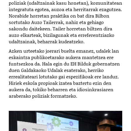
poliziak (udaltzainak kasu honetan), komunitatean
integratuta egotea, auzoa eta herritarrak ezagutzea.
Norabide horretan praktika on bat dira Bilbon
sortutako Auzo Tailerrak, nahiz eta gehiago
sakondu daitekeen. Tailer horretan biltzen dira
auzo elkarteak, bizilagunak eta erreferentziazko
udaltzainak, beharrak kudeatzeko.
Azken urteetako joerari buelta emanez, udalek lan
eskaintza publikoetarako aukera mantetzea ere
funtsezkoa da. Hala egin du EH Bilduk gobernatzen
duen Galdakaoko Udalak esaterako, herriko
errealitateari lotutako gai espezifikoak ere landuz.
Hiriek eskola propioak izatea baztertu ezin den
aukera da, tokiko beharren eta idiosinkrasiaren
araberako poliziak formatzeko.