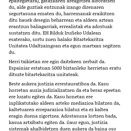
epaitegietara), gatazkaren areagotzea alboratzen
du, alde guztiak entzunak izango direnaren
segurtasuna ematen du, harremanak eraikitzen
ditu hauek desegin beharrean eta aldeen artean
erantzun baliagarriak, errealistak eta adostuak
sustatzen ditu. EH Bilduk Iruñeko Udalean
esaterako, sortu zuen halako Bitartekaritza
Unitatea Udaltzaingoan eta egun martxan segitzen
du.
Herri txikietan ere egin daitekeen zerbait da.
Espainiar estatuan 5000 biztanleko herrietan eratu
dituzte bitartekaritza unitateak.
Beste aukera justizia errestauratiboa da. Kasu
horretan auzia judizializatzen da eta beraz epeetan
ere luzatu egiten da. Kasu honetan ere
inplikatutako aldeen arteko mediazioa bilatzen da,
kaltetuaren erreparazioa bilatuz eta ez kaltea
eragin duena zigortzea. Adostasuna lortzen bada,
kasua artxibatu egiten da. Gaur egun, justizia
sistemak ahalbidetzen duen aukera da baina oso