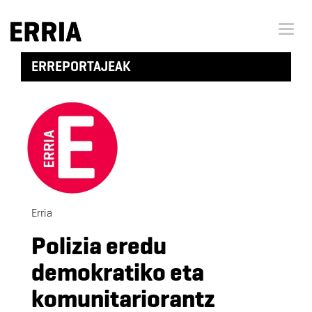
Menu 
ERREPORTAJEAK
Erria
Polizia eredu
demokratiko eta
komunitariorantz