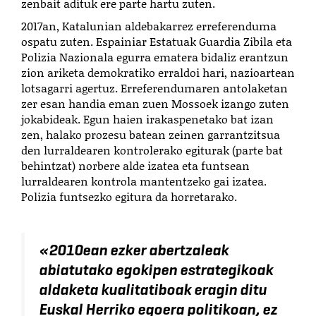
zenbait adituk ere parte hartu zuten.
2017an, Katalunian aldebakarrez erreferenduma
ospatu zuten. Espainiar Estatuak Guardia Zibila eta
Polizia Nazionala egurra ematera bidaliz erantzun
zion ariketa demokratiko erraldoi hari, nazioartean
lotsagarri agertuz. Erreferendumaren antolaketan
zer esan handia eman zuen Mossoek izango zuten
jokabideak. Egun haien irakaspenetako bat izan
zen, halako prozesu batean zeinen garrantzitsua
den lurraldearen kontrolerako egiturak (parte bat
behintzat) norbere alde izatea eta funtsean
lurraldearen kontrola mantentzeko gai izatea.
Polizia funtsezko egitura da horretarako.
«2010ean ezker abertzaleak
abiatutako egokipen estrategikoak
aldaketa kualitatiboak eragin ditu
Euskal Herriko egoera politikoan, ez