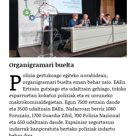
Organigramari buelta
P
olizia gertukoago egiteko norabidean,
organigramari buelta eman behar zaio. EAEn
Ertzain gutxiago eta udaltzain gehiago, tokiko
esparruetan kokatuz poliziak eta ez urruneko
makrokomisaldegietan. Egun 7500 ertzain daude
eta 3500 udaltzain EAEn. Nafarroan berriz 1080
Foruzain, 1700 Guardia Zibil, 700 Polizia Nazional
eta 650 udaltzain daude. Espainiar segurtasun
indarrak kanporatuta bertako poliziak indartu
behar dira.