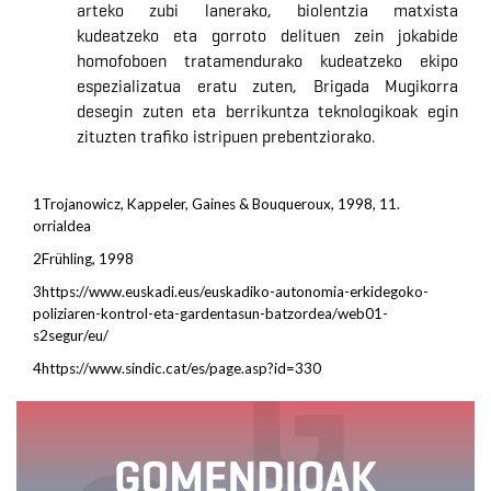
arteko zubi lanerako, biolentzia matxista
kudeatzeko eta gorroto delituen zein jokabide
homofoboen tratamendurako kudeatzeko ekipo
espezializatua eratu zuten,
Brigada Mugikorra
desegin zu
t
en
eta berrikuntza teknologikoak egin
zituzten trafiko istripuen prebentziorako.
1
Trojanowicz, Kappeler, Gaines & Bouqueroux, 1998, 11.
orrialdea
2
Frühling, 1998
3
https://www.euskadi.eus/euskadiko-autonomia-erkidegoko-
poliziaren-kontrol-eta-gardentasun-batzordea/web01-
s2segur/eu/
4
https://www.sindic.cat/es/page.asp?id=330