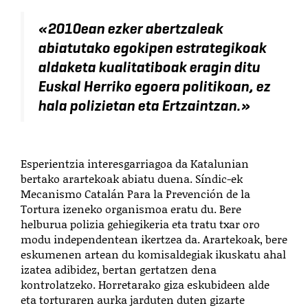
«
2010ean ezker abertzaleak
abiatutako egokipen estrategikoak
aldaketa kualitatiboak eragin ditu
Euskal Herriko egoera politikoan, ez
hala polizietan eta Ertzaintzan.
»
Esperientzia interesgarriagoa da Katalunian
bertako arartekoak abiatu duena. Síndic-ek
Mecanismo Catalán Para la Prevención de la
Tortura izeneko organismoa eratu du. Bere
helburua polizia gehiegikeria eta tratu txar oro
modu independentean ikertzea da.
Arartekoak, bere
eskumenen artean du komisaldegiak ikuskatu ahal
izatea adibidez, bertan gertatzen dena
kontrolatzeko. Horretarako
giza eskubideen alde
eta torturaren aurka jarduten duten
gizarte