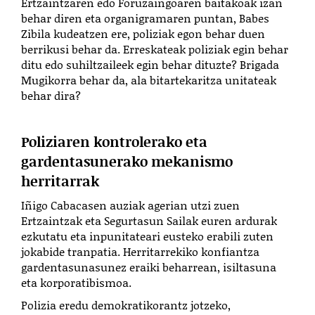
Ertzaintzaren edo Foruzaingoaren baitakoak izan
behar diren eta organigramaren puntan, Babes
Zibila kudeatzen ere, poliziak egon behar duen
berrikusi behar da. Erreskateak poliziak egin behar
ditu edo suhiltzaileek egin behar dituzte? Brigada
Mugikorra behar da, ala bitartekaritza unitateak
behar dira?
Poliziaren kontrolerako eta
gardentasunerako mekanismo
herritarrak
Iñigo Cabacasen auziak agerian utzi zuen
Ertzaintzak eta Segurtasun Sailak euren ardurak
ezkutatu eta inpunitateari eusteko erabili zuten
jokabide tranpatia. Herritarrekiko konfiantza
gardentasunasunez eraiki beharrean, isiltasuna
eta korporatibismoa.
Polizia eredu demokratikorantz jotzeko,