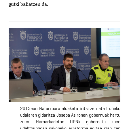
gutxi baliatzen da.
2015ean Nafarroara aldaketa iritsi zen eta Iruñeko
udalaren gidaritza Joseba Asironen gobernuak hartu
zuen. Hamarkadetan UPNk gobernatu zuen
udaltzaingoan sakoneko erreforma egitea izan zen