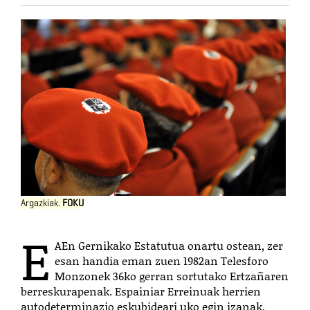
Argazkiak.
FOKU
E
AEn Gernikako Estatutua onartu ostean, zer
esan handia eman zuen 1982an Telesforo
Monzonek 36ko gerran sortutako Ertzañaren
berreskurapenak. Espainiar Erreinuak herrien
autodeterminazio eskubideari uko egin izanak,