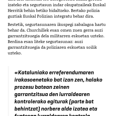
izateko eta segurtasun indar okupatzaileak Euskal
Herritik behin betiko bidaltzeko. Bertako polizia
guztiak Euskal Polizian integratu behar dira.
Bestetik, segurtasunaren ikuspegi zabalagoa hartu
behar da. Churchillek esan omen zuen gerra auzi
garrantzitsuegia dela militarren eskuetan uzteko.
Berdina esan liteke segurtasunaz: auzi
garrantzitsuegia da poliziaren eskuetan soilik
uzteko.
«Kataluniako erreferendumaren
irakasoenetako bat izan zen, halako
prozesu batean zeinen
garrantzitsua den lurraldearen
kontrolerako egiturak (parte bat
behintzat) norbere alde izatea eta
funtsean lurraldearen kontrola