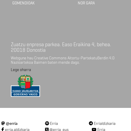
GOMENDIOAK
NOR GARA
Zuatzu enpresa parkea. Easo Eraikina 4, behea.
20018 Donostia
Webgune hau Creative Commons Aitortu-PartekatuBerdin 4.0
Nazioartekoa Baimen baten mende dago.
Lege oharra
@erria
Erria
Errialdizkaria
erria.aldizkaria
@erria_eus
Erria