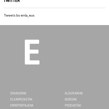
TWITTER
Tweets by erria_eus
SINADURAK
ALDIZKARIAK
ELKARRIZKETAK
BIDEOAK
ERREPORTAJEAK
PODCASTAK