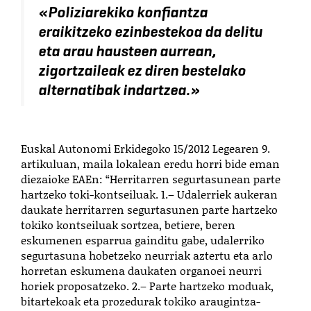
«
Poliziarekiko konfiantza
eraikitzeko ezinbestekoa da delitu
eta arau hausteen aurrean,
zigortzaileak ez diren bestelako
alternatibak indartzea
.
»
Euskal Autonomi Erkidegoko 15/2012 Legearen 9.
artikuluan, maila lokalean eredu horri bide eman
diezaioke EAEn: “
Herritarren segurtasunean parte
hartzeko toki-kontseiluak. 1.– Udalerriek aukeran
daukate herritarren segurtasunen parte hartzeko
tokiko kontseiluak sortzea, betiere, beren
eskumenen esparrua gainditu gabe, udalerriko
segurtasuna hobetzeko neurriak aztertu eta arlo
horretan eskumena daukaten organoei neurri
horiek proposatzeko. 2.– Parte hartzeko moduak,
bitartekoak eta prozedurak tokiko araugintza-