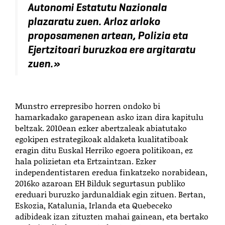
Autonomi Estatutu Nazionala
plazaratu zuen. Arloz arloko
proposamenen artean, Polizia eta
Ejertzitoari buruzkoa ere argitaratu
zuen.
»
Munstro errepresibo horren
ondoko
bi
hamarkadako garapenean asko izan dira kapitulu
beltzak. 2010ean ezker abertzaleak abiatutako
egokipen estrategikoak aldaketa kualitatiboak
eragin ditu Euskal Herriko egoera politikoan, ez
hala polizietan eta Ertzaintzan.
Ezker
independentistaren
eredua finkatzeko norabidean,
2016ko azaroan EH Bilduk segurtasun publiko
ereduari buruzko jardunaldiak egin zituen. Bertan,
Eskozia, Katalunia, Irlanda eta Quebeceko
adibideak izan zituzten mahai gainean, eta bertako