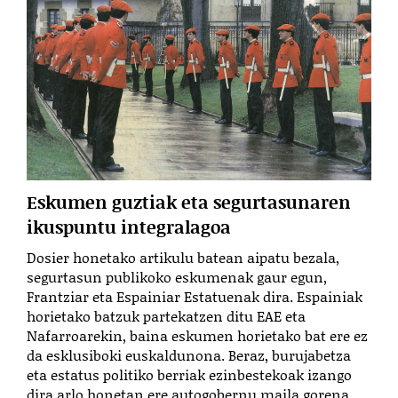
Eskumen guztiak eta segurtasunaren
ikuspuntu integralagoa
Dosier honetako artikulu batean aipatu bezala,
segurtasun publikoko eskumenak gaur egun,
Frantziar eta Espainiar Estatuenak dira. Espainiak
horietako batzuk partekatzen ditu EAE eta
Nafarroarekin, baina eskumen horietako bat ere ez
da esklusiboki euskaldunona. Beraz, burujabetza
eta estatus politiko berriak ezinbestekoak izango
dira arlo honetan ere autogobernu maila gorena