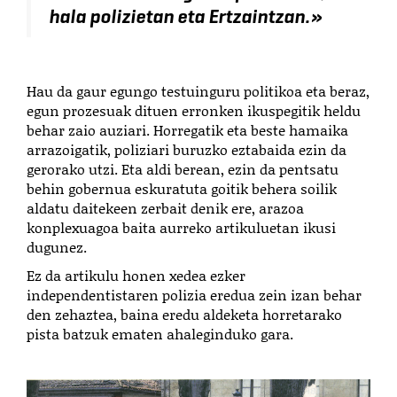
hala polizietan eta Ertzaintzan
.»
Hau da gaur egungo testuinguru politikoa eta beraz,
egun prozesuak dituen erronken ikuspegitik heldu
behar zaio auziari. Horregatik eta beste hamaika
arrazoigatik, poliziari buruzko eztabaida ezin da
gerorako utzi. Eta aldi berean, ezin da pentsatu
behin gobernua eskuratuta goitik behera soilik
aldatu daitekeen zerbait denik ere, arazoa
konplexuagoa baita aurreko artikuluetan ikusi
dugunez.
Ez da artikulu honen xedea ezker
independentistaren polizia eredua zein izan behar
den zehaztea, baina eredu aldeketa horretarako
pista batzuk ematen ahaleginduko gara.