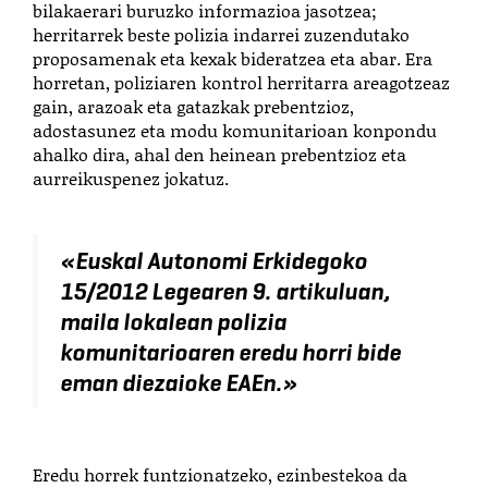
bilakaerari buruzko informazioa jasotzea;
herritarrek beste polizia indarrei zuzendutako
proposamenak eta kexak bideratzea eta abar. Era
horretan, poliziaren kontrol herritarra areagotzeaz
gain, arazoak eta gatazkak
prebentzioz,
adostasunez eta modu komunitarioan konpondu
ahalko dira, ahal den heinean prebentzioz eta
aurreikuspenez jokatuz.
«Euskal Autonomi Erkidegoko
15/2012 Legearen 9. artikuluan,
maila lokalean polizia
komunitarioaren eredu horri bide
eman diezaioke EAEn.
»
Eredu horrek funtzionatzeko, ezinbestekoa da