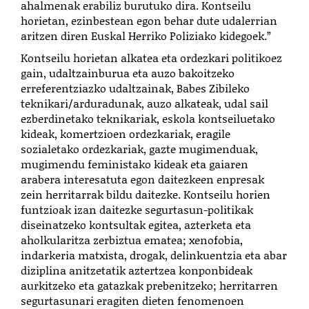
ahalmenak erabiliz burutuko dira. Kontseilu
horietan, ezinbestean egon behar dute udalerrian
aritzen diren Euskal Herriko Poliziako kidegoek.”
Kontseilu horietan alkatea eta ordezkari politikoez
gain, udaltzainburua eta auzo bakoitzeko
erreferentziazko udaltzainak, Babes Zibileko
teknikari/arduradunak, auzo alkateak, udal sail
ezberdinetako teknikariak, eskola kontseiluetako
kideak, komertzioen ordezkariak, eragile
sozialetako ordezkariak, gazte mugimenduak,
mugimendu feministako kideak eta gaiaren
arabera interesatuta egon daitezkeen enpresak
zein herritarrak bildu daitezke. Kontseilu horien
funtzioak izan daitezke segurtasun-politikak
diseinatzeko kontsultak egitea, azterketa eta
aholkularitza zerbiztua ematea; xenofobia,
indarkeria matxista, drogak, delinkuentzia eta abar
diziplina anitzetatik aztertzea konponbideak
aurkitzeko eta gatazkak prebenitzeko; herritarren
segurtasunari eragiten dieten fenomenoen