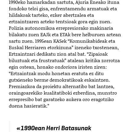
1990eko hamarkadan sartuta, Ajuria Eneako ituna
fondoko teloi gisa, enfrentamendu armatuak eta
hildakoak tarteko, ezker abertzalea eta
ertzaintzaren arteko tentsioak gora egin zuen.
Polizia autonomikoa errepresiorako makinaria
bilakatu zuen EAJk eta ETAk bere helburuen artean
sartu zuen. 1995ean KASek “Komunikabideak eta
Euskal Herriaren etorkizuna” izeneko txostenean,
Ertzaintzari dedikatu zion atal bat. “Zipaioak
biluztuak eta frustratuak” atalean kritika zorrotza
egin ostean, honako ondoriora iristen ziren:
“Ertzaintzak modu honetan eratuta ez ditu
gutxieneko berme demokratikoak eskaintzen.
Premiazkoa da proiektu alternatibo bat lantzea,
oraingoarekiko kualitatiboki ezberdina, munstro
errepresibo bat garatzeko aukera oro eragotziko
duena hasieratik.”
«
1990ean Herri Batasunak