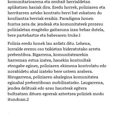
komunitarioarena eta zenbait herrialdetan
aplikatzen hasiak dira. Eredu horrek, poliziaren eta
herritarren arteko kontratu berri bat eskatzen du
konfiantza berriak eraikiz. Paradigma honen
funtsa zera da: jendeak eta komunitateek prozesu
polizialetan eragiteko gaitasuna izan behar dutela,
bere partehartze eta babesaren truke.
1
Polizia eredu honek lau ardatz ditu. Lehena,
lurralde eremu oso txikietan bideratutako arreta
prebentiboa. Bigarrena, komunitatearekin
harreman estua izatea, hauekin kontsultak
etengabe eginez, poliziaren ekimena kontrolatu edo
norabidetu ahal izateko bere usteen arabera.
Hirugarrena, poliziaren ahalegina komunitatea
eginahal prebentiboan mobilizatzeko. Laugarrena,
jendea delituak edo arau hausteak egitera
bultzatzen dituen egoerak aztertzea poliziek modu
itunduan.
2