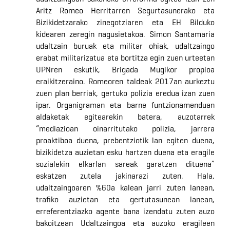
Aritz Romeo Herritarren Segurtasunerako eta
Bizikidetzarako zinegotziaren eta EH Bilduko
kidearen zeregin nagusietakoa.
Simon Santamaria
udaltzain buruak eta militar
ohiak
, udaltzaingo
erabat militarizatua eta bortitza egin zuen urteetan
UPNren eskutik, Brigada Mugikor propioa
eraikitzeraino. Romeoren taldeak 2017an aurkeztu
zuen plan berriak, gertuko polizia eredua izan zuen
ipar.
Organigraman eta barne funtzionamenduan
aldaketak egitearekin batera, a
uzotarrek
“mediazioan oinarritutako polizia, jarrera
proaktiboa duena, prebentziotik lan egiten duena,
bizikidetza auzietan esku hartzen duena eta eragile
sozialekin elkarlan sareak garatzen dituena”
eskatzen zutela jakinarazi zuten. Hala,
udaltzaingoaren %60a kalean jarri zuten lanean,
trafiko auzietan eta gertutasunean lanean,
erreferentziazko agente bana izendatu zuten auzo
bakoitzean Udaltzaingoa eta auzoko eragileen