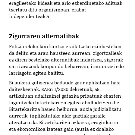
eragileetako
kideak
eta
arlo ezberdinetako
adituak
txertatu ditu
organismoan
, erabat
independenteak.
4
Zigorraren alternatibak
Poliziarekiko konfiantza eraikitzeko ezinbestekoa
da delitu eta arau hausteen aurrean, zigortzaileak
ez diren bestelako alternatibak indartzea, zigorrak
sarri arazoak konpondu beharrean, iraunarazi edo
larriagotu egiten baititu.
Bi aukera gutxienez badaude gaur aplikatzen hasi
daitezkeenak. EAEn 1/2020 dekretuak, 55.
artikuluan udaltzainei gatazka pribatuak ebazten
laguntzeko bitartekaritza egitea ahalbidetzen die.
Bitartekaritza hauen helburua, auzia judizializatu
aurretik, inplikatutako alde guztiak garaile
ateratzea da. Bitartekaritza azkarra, eraginkorra
eta ekonomikoa izateaz gain (auzia ez doalako