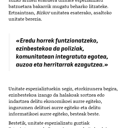
batzuetara bakarrik mugatu beharko litzateke.
Ertzaintzan,
Bizkor
unitatea esaterako, asaltoko
unitate berezia.
«Eredu horrek funtzionatzeko,
ezinbestekoa da poliziak,
komunitatean integratuta egotea,
auzoa eta herritarrak ezagutzea.»
Unitate espezializtuekin segiz, etorkizunera begira,
ezinbestekoa izango da halakoak sortzea edo
indartzea delitu ekonomikoei aurre egiteko,
ingurumen delituei aurre egiteko eta delitu
informatikoei aurre egiteko, besteak beste.
Bestetik, unitate espezializatu guztiak