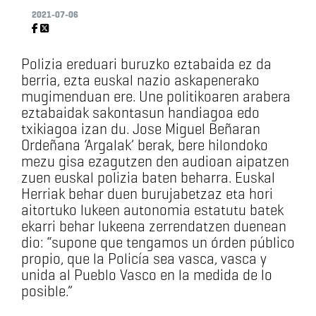
2021-07-06
Polizia ereduari buruzko eztabaida ez da
berria, ezta euskal nazio askapenerako
mugimenduan ere. Une politikoaren arabera
eztabaidak sakontasun handiagoa edo
txikiagoa izan du. Jose Miguel Beñaran
Ordeñana ‘Argalak’ berak, bere hilondoko
mezu gisa ezagutzen den audioan aipatzen
zuen euskal polizia baten beharra. Euskal
Herriak behar duen burujabetzaz eta hori
aitortuko lukeen autonomia estatutu batek
ekarri behar lukeena zerrendatzen duenean
dio: “supone que tengamos un órden público
propio, que la Policía sea vasca, vasca y
unida al Pueblo Vasco en la medida de lo
posible.”