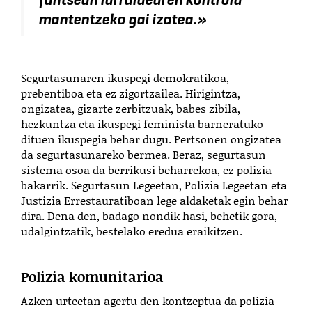
mantentzeko gai izatea.»
Segurtasunaren ikuspegi demokratikoa,
prebentiboa eta ez zigortzailea. Hirigintza,
ongizatea, gizarte zerbitzuak, babes zibila,
hezkuntza eta ikuspegi feminista barneratuko
dituen ikuspegia behar dugu. Pertsonen ongizatea
da segurtasunareko bermea. Beraz, segurtasun
sistema osoa da berrikusi beharrekoa, ez polizia
bakarrik. Segurtasun Legeetan, Polizia Legeetan eta
Justizia Errestauratiboan lege aldaketak egin behar
dira. Dena den, badago nondik hasi, behetik gora,
udalgintzatik, bestelako eredua eraikitzen.
Polizia komunitarioa
Azken urteetan agertu den kontzeptua da polizia