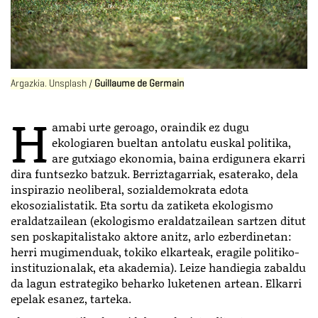
Argazkia. Unsplash /
Guillaume de Germain
H
amabi urte geroago, oraindik ez dugu
ekologiaren bueltan antolatu euskal politika,
are gutxiago ekonomia, baina erdigunera ekarri
dira funtsezko batzuk. Berriztagarriak, esaterako, dela
inspirazio neoliberal, sozialdemokrata edota
ekosozialistatik. Eta sortu da zatiketa ekologismo
eraldatzailean (ekologismo eraldatzailean sartzen ditut
sen poskapitalistako aktore anitz, arlo ezberdinetan:
herri mugimenduak, tokiko elkarteak, eragile politiko-
instituzionalak, eta akademia). Leize handiegia zabaldu
da lagun estrategiko beharko luketenen artean. Elkarri
epelak esanez, tarteka.