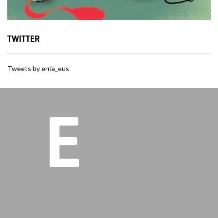
TWITTER
Tweets by erria_eus