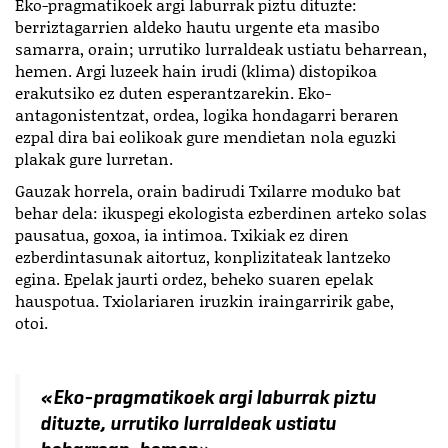
Eko-pragmatikoek argi laburrak piztu dituzte:
berriztagarrien aldeko hautu urgente eta masibo
samarra, orain; urrutiko lurraldeak ustiatu beharrean,
hemen. Argi luzeek hain irudi (klima) distopikoa
erakutsiko ez duten esperantzarekin. Eko-
antagonistentzat, ordea, logika hondagarri beraren
ezpal dira bai eolikoak gure mendietan nola eguzki
plakak gure lurretan.
Gauzak horrela, orain badirudi Txilarre moduko bat
behar dela: ikuspegi ekologista ezberdinen arteko solas
pausatua, goxoa, ia intimoa. Txikiak ez diren
ezberdintasunak aitortuz, konplizitateak lantzeko
egina. Epelak jaurti ordez, beheko suaren epelak
hauspotua. Txiolariaren iruzkin iraingarririk gabe,
otoi.
«
Eko-pragmatikoek argi laburrak piztu
dituzte, urrutiko lurraldeak ustiatu