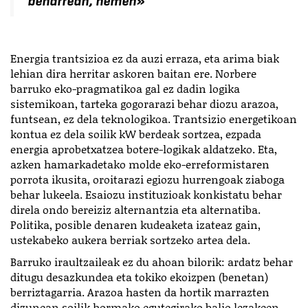
beharrean, hemen
»
Energia trantsizioa ez da auzi erraza, eta arima biak
lehian dira herritar askoren baitan ere. Norbere
barruko eko-pragmatikoa gal ez dadin logika
sistemikoan, tarteka gogorarazi behar diozu arazoa,
funtsean, ez dela teknologikoa. Trantsizio energetikoan
kontua ez dela soilik kW berdeak sortzea, ezpada
energia aprobetxatzea botere-logikak aldatzeko. Eta,
azken hamarkadetako molde eko-erreformistaren
porrota ikusita, oroitarazi egiozu hurrengoak ziaboga
behar lukeela. Esaiozu instituzioak konkistatu behar
direla ondo bereiziz alternantzia eta alternatiba.
Politika, posible denaren kudeaketa izateaz gain,
ustekabeko aukera berriak sortzeko artea dela.
Barruko iraultzaileak ez du ahoan bilorik: ardatz behar
ditugu desazkundea eta tokiko ekoizpen (benetan)
berriztagarria. Arazoa hasten da hortik marrazten
dizunean soilik hormako egutegirako balio lezakeen