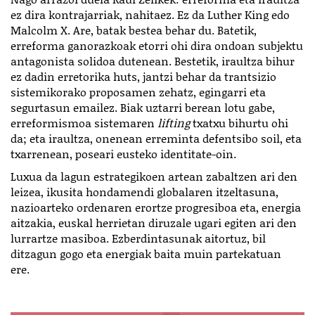
ez dira kontrajarriak, nahitaez. Ez da Luther King edo
Malcolm X. Are, batak bestea behar du. Batetik,
erreforma ganorazkoak etorri ohi dira ondoan subjektu
antagonista solidoa dutenean. Bestetik, iraultza bihur
ez dadin erretorika huts, jantzi behar da trantsizio
sistemikorako proposamen zehatz, egingarri eta
segurtasun emailez. Biak uztarri berean lotu gabe,
erreformismoa sistemaren
lifting
txatxu bihurtu ohi
da; eta iraultza, onenean erreminta defentsibo soil, eta
txarrenean, poseari eusteko identitate-oin.
Luxua da lagun estrategikoen artean zabaltzen ari den
leizea, ikusita hondamendi globalaren itzeltasuna,
nazioarteko ordenaren erortze progresiboa eta, energia
aitzakia, euskal herrietan diruzale ugari egiten ari den
lurrartze masiboa. Ezberdintasunak aitortuz, bil
ditzagun gogo eta energiak baita muin partekatuan
ere.