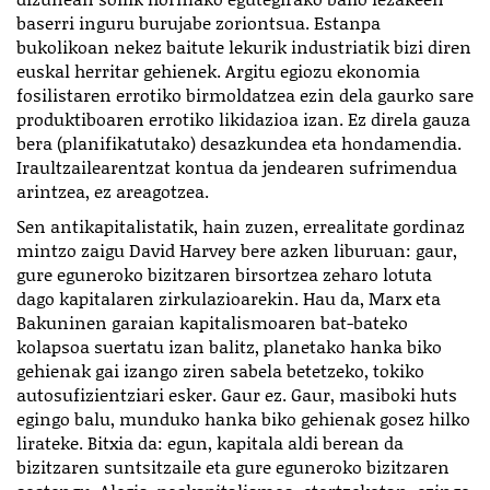
baserri inguru burujabe zoriontsua. Estanpa
bukolikoan nekez baitute lekurik industriatik bizi diren
euskal herritar gehienek. Argitu egiozu ekonomia
fosilistaren errotiko birmoldatzea ezin dela gaurko sare
produktiboaren errotiko likidazioa izan. Ez direla gauza
bera (planifikatutako) desazkundea eta hondamendia.
Iraultzailearentzat kontua da jendearen sufrimendua
arintzea, ez areagotzea.
Sen antikapitalistatik, hain zuzen, errealitate gordinaz
mintzo zaigu David Harvey bere azken liburuan: gaur,
gure eguneroko bizitzaren birsortzea zeharo lotuta
dago kapitalaren zirkulazioarekin. Hau da, Marx eta
Bakuninen garaian kapitalismoaren bat-bateko
kolapsoa suertatu izan balitz, planetako hanka biko
gehienak gai izango ziren sabela betetzeko, tokiko
autosufizientziari esker. Gaur ez. Gaur, masiboki huts
egingo balu, munduko hanka biko gehienak gosez hilko
lirateke. Bitxia da: egun, kapitala aldi berean da
bizitzaren suntsitzaile eta gure eguneroko bizitzaren