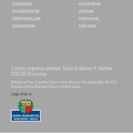
SINADURAK
ALDIZKARIAK
ELKARRIZKETAK
BIDEOAK
ERREPORTAJEAK
PODCASTAK
GOMENDIOAK
NOR GARA
Zuatzu enpresa parkea. Easo Eraikina 4, behea.
20018 Donostia
Webgune hau Creative Commons Aitortu-PartekatuBerdin 4.0
Nazioartekoa Baimen baten mende dago.
Lege oharra