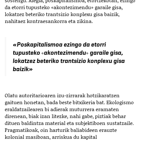
sostengu. Alegia, poskapitalismoa, etortzekotan, ezingo
da etorri tupusteko «akontezimendu» garaile gisa,
lokatzez beteriko trantsizio konplexu gisa baizik,
nahitaez kontraesankorra eta zikina.
«
Poskapitalismoa ezingo da etorri
tupusteko
akontezimendu
garaile gisa,
«
»
lokatzez beteriko trantsizio konplexu gisa
baizik
»
Olatu autoritarioaren izu-zirrarak hotzikaratzen
gaituen honetan, bada beste bitxikeria bat. Ekologismo
eraldatzailearen bi adierak muturrera eramaten
direnean, biak izan litezke, nahi gabe, piztiak behar
dituen baldintza material eta subjektiboen sustatzaile.
Pragmatikoak, oin harturik baliabideen erauzte
kolonial masiboan, arriskua du kapital