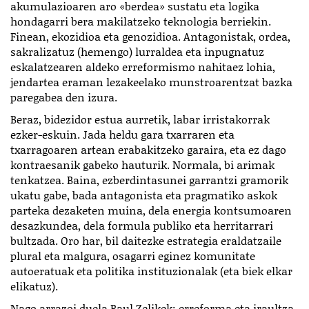
akumulazioaren aro «berdea» sustatu eta logika
hondagarri bera makilatzeko teknologia berriekin.
Finean, ekozidioa eta genozidioa. Antagonistak, ordea,
sakralizatuz (hemengo) lurraldea eta inpugnatuz
eskalatzearen aldeko erreformismo nahitaez lohia,
jendartea eraman lezakeelako munstroarentzat bazka
paregabea den izura.
Beraz, bidezidor estua aurretik, labar irristakorrak
ezker-eskuin. Jada heldu gara txarraren eta
txarragoaren artean erabakitzeko garaira, eta ez dago
kontraesanik gabeko hauturik. Normala, bi arimak
tenkatzea. Baina, ezberdintasunei garrantzi gramorik
ukatu gabe, bada antagonista eta pragmatiko askok
parteka dezaketen muina, dela energia kontsumoaren
desazkundea, dela formula publiko eta herritarrari
bultzada. Oro har, bil daitezke estrategia eraldatzaile
plural eta malgura, osagarri eginez komunitate
autoeratuak eta politika instituzionalak (eta biek elkar
elikatuz).
Nago arrazoi duela Raul Zelikek: erreforma eta iraultza