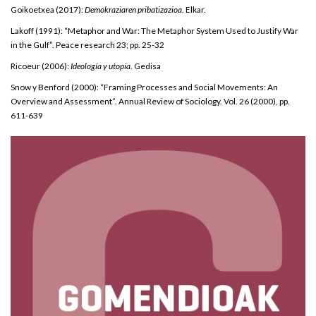
Goikoetxea (2017):
Demokraziaren pribatizazioa
. Elkar.
Lakoff (1991): “Metaphor and War: The Metaphor System Used to Justify War
in the Gulf”. Peace research 23; pp. 25-32
Ricoeur (2006):
Ideología y utopía
. Gedisa
Snow y Benford (2000): “Framing Processes and Social Movements: An
Overview and Assessment”. Annual Review of Sociology. Vol. 26 (2000), pp.
611-639