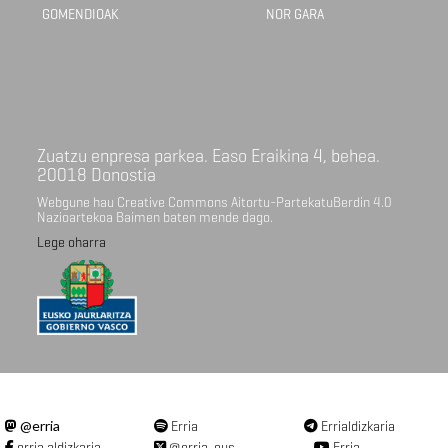
GOMENDIOAK
NOR GARA
Zuatzu enpresa parkea. Easo Eraikina 4, behea.
20018 Donostia
Webgune hau Creative Commons Aitortu-PartekatuBerdin 4.0
Nazioartekoa Baimen baten mende dago.
Lege oharra
@erria
Erria
Errialdizkaria
erria.aldizkaria
@erria_eus
Erria