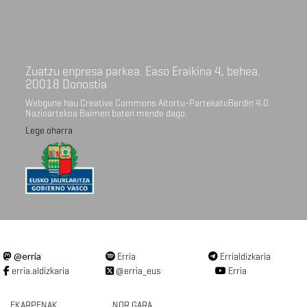
Zuatzu enpresa parkea. Easo Eraikina 4, behea.
20018 Donostia
Webgune hau Creative Commons Aitortu-PartekatuBerdin 4.0
Nazioartekoa Baimen baten mende dago.
Lege oharra
@erria
Erria
Errialdizkaria
erria.aldizkaria
@erria_eus
Erria
EKARPENAK
NOR GARA