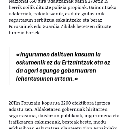
Nazional 650 dira udaltzainak baina 270etik 15
herrik soilik dituzte polizia propioak. Gainontzeko
udalerriak, txikiak izanik, ez dute gaitasunik
segurtasun zerbitzua eskaintzeko eta beraz
Foruzainek edo Guardia Zibilak betetzen dituzte
funtzio horiek.
«Ingurumen delituen kasuan ia
eskumenik ez du Ertzaintzak eta ez
da ageri egungo gobernuaren
lehentasunen artean.»
2011n Foruzain kopurua 2200 efektibora igotzea
adostu zen. Aldaketaren gobernuak hiritarren
segurtasuna, ikuskizun publikoak, ingurumena eta
trafikoaren eskumenak, besteak beste, modu
esklusiboan eskuratzea planteatu zion Espainiako