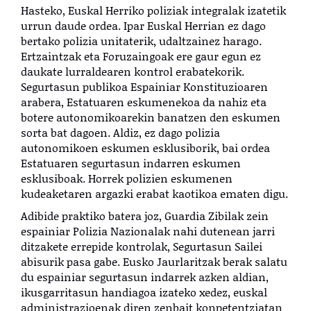
Hasteko, Euskal Herriko poliziak integralak izatetik
urrun daude ordea. Ipar Euskal Herrian ez dago
bertako polizia unitaterik, udaltzainez harago.
Ertzaintzak eta Foruzaingoak ere gaur egun ez
daukate lurraldearen kontrol erabatekorik.
Segurtasun publikoa Espainiar Konstituzioaren
arabera, Estatuaren eskumenekoa da nahiz eta
botere autonomikoarekin banatzen den eskumen
sorta bat dagoen. Aldiz, ez dago polizia
autonomikoen eskumen esklusiborik, bai ordea
Estatuaren segurtasun indarren eskumen
esklusiboak. Horrek polizien eskumenen
kudeaketaren argazki erabat kaotikoa ematen digu.
Adibide praktiko batera joz, Guardia Zibilak zein
espainiar Polizia Nazionalak nahi dutenean jarri
ditzakete errepide kontrolak, Segurtasun Sailei
abisurik pasa gabe. Eusko Jaurlaritzak berak salatu
du espainiar segurtasun indarrek azken aldian,
ikusgarritasun handiagoa izateko xedez, euskal
administrazioenak diren zenbait konpetentziatan