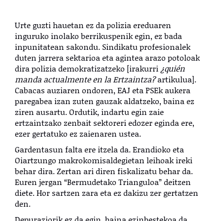
Urte guzti hauetan ez da polizia ereduaren
inguruko inolako berrikuspenik egin, ez bada
inpunitatean sakondu. Sindikatu profesionalek
duten jarrera sektarioa eta agintea arazo potoloak
dira polizia demokratizatzeko [irakurri
¿quién
manda actualmente en la Ertzaintza?
artikulua].
Cabacas auziaren ondoren, EAJ eta PSEk aukera
paregabea izan zuten gauzak aldatzeko, baina ez
ziren ausartu. Ordutik, indartu egin zaie
ertzaintzako zenbait sektoreri edozer eginda ere,
ezer gertatuko ez zaienaren ustea.
Gardentasun falta ere itzela da. Erandioko eta
Oiartzungo makrokomisaldegietan leihoak ireki
behar dira. Zertan ari diren fiskalizatu behar da.
Euren jergan “Bermudetako Trianguloa” deitzen
diete. Hor sartzen zara eta ez dakizu zer gertatzen
den.
Depuraziorik ez da egin, baina ezinbestekoa da