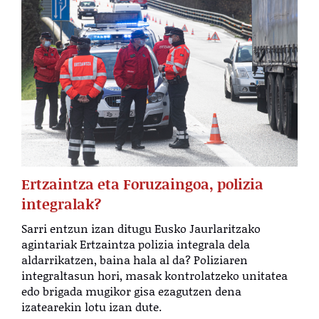
Ertzaintza eta Foruzaingoa, polizia
integralak?
Sarri entzun izan ditugu Eusko Jaurlaritzako
agintariak Ertzaintza polizia integrala dela
aldarrikatzen, baina hala al da? Poliziaren
integraltasun hori, masak kontrolatzeko unitatea
edo brigada mugikor gisa ezagutzen dena
izatearekin lotu izan dute.