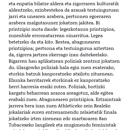
eta enpatia bilatze aldera eta zigorraren kulturatik
aldentzeko, ezinbestekoa da arauak testuinguruan
jarri eta unearen arabera, pertsonen egoeraren
arabera malgutasunez jokatzen jakitea. Bi
printzipio mota daude: legezkotasun printzipioa,
zuzenbide erromatarrean oinarritua. Legea
betetzeko da eta kito. Bestea, abagunearen
printzipioa; pertsona eta testuingurua aztertzen
da, zigorra jartzea okerrago izan daitekeelako.
Bigarren hau aplikatzean poliziak zentzuz jokatzen
du. Glasgowko poliziak hala egin zuen esaterako,
etorkin batzuk kanporatzeko atxilotu zituenean.
Ehunka herritarrek etorkinak ez kanporatzeko
herri harresia eraiki zuten. Poliziak, bortizki
kargatu beharrean arazoa areagotuz, alde egitea
erabaki zuen. Abagunearen printzipioa. Ertzaintzak
jarrera bera izan zuen Athleticeko zein Realeko
jokalariak euren entrenamendu zelaietatik finala
jokatzeko irten zirenean edo martxoaren 8an
Tubacexeko langileek eta mugimendu feministak