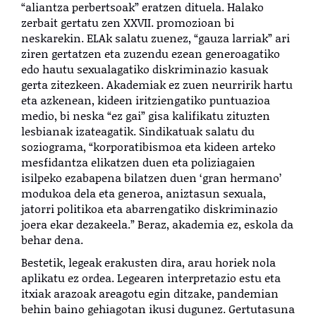
“aliantza perbertsoak” eratzen dituela. Halako
zerbait gertatu zen XXVII. promozioan bi
neskarekin. ELAk salatu zuenez, “gauza larriak” ari
ziren gertatzen eta zuzendu ezean generoagatiko
edo hautu sexualagatiko diskriminazio kasuak
gerta zitezkeen. Akademiak ez zuen neurririk hartu
eta azkenean, kideen iritziengatiko puntuazioa
medio, bi neska “ez gai” gisa kalifikatu zituzten
lesbianak izateagatik. Sindikatuak salatu du
soziograma, “korporatibismoa eta kideen arteko
mesfidantza elikatzen duen eta poliziagaien
isilpeko ezabapena bilatzen duen ‘gran hermano’
modukoa dela eta generoa, aniztasun sexuala,
jatorri politikoa eta abarrengatiko diskriminazio
joera ekar dezakeela.” Beraz, akademia ez, eskola da
behar dena.
Bestetik, legeak erakusten dira, arau horiek nola
aplikatu ez ordea. Legearen interpretazio estu eta
itxiak arazoak areagotu egin ditzake, pandemian
behin baino gehiagotan ikusi dugunez. Gertutasuna