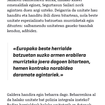
omenaldiak eginez, Segurtasun Sailari nork
agintzen duen argi uzteko. Deigarria da unitate hau
handitu eta handitu ibili diren bitartean, nola beste
unitate espezializatu batzuetan murrizketak egin
dituzten: salbamendu unitatean gaueko txandak
kenduz, adibidez.
«Europako beste herrialde
batzuetan suzko armen erabilera
murrizteko joera dagoen bitartean,
hemen kontrako norabidea
daramate agintariek.»
Galdera handira egin beharra dago. Beharrezkoa al
da halako unitate bat polizia integrala izateko?
Badira herrialdeak halako unitaterik ez dutenak