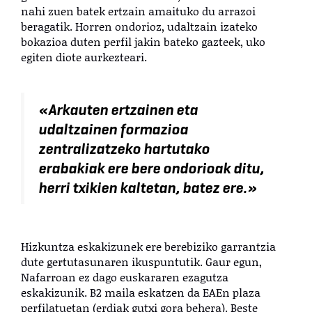
nahi zuen batek ertzain amaituko du arrazoi
beragatik. Horren ondorioz, udaltzain izateko
bokazioa duten perfil jakin bateko gazteek, uko
egiten diote aurkezteari.
«Arkauten ertzainen eta
udaltzainen formazioa
zentralizatzeko hartutako
erabakiak ere bere ondorioak ditu,
herri txikien kaltetan, batez ere.»
Hizkuntza eskakizunek ere berebiziko garrantzia
dute gertutasunaren ikuspuntutik. Gaur egun,
Nafarroan ez dago euskararen ezagutza
eskakizunik. B2 maila eskatzen da EAEn plaza
perfilatuetan (erdiak gutxi gora behera). Beste