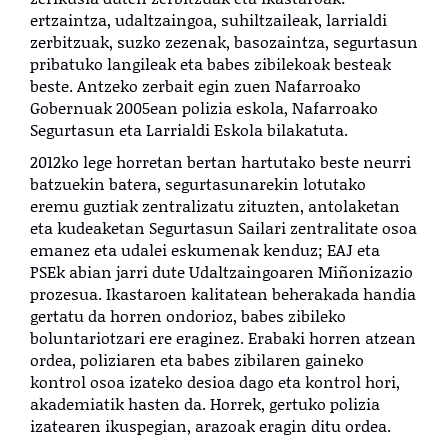
ertzaintza, udaltzaingoa, suhiltzaileak, larrialdi
zerbitzuak, suzko zezenak, basozaintza, segurtasun
pribatuko langileak eta babes zibilekoak besteak
beste. Antzeko zerbait egin zuen Nafarroako
Gobernuak 2005ean polizia eskola, Nafarroako
Segurtasun eta Larrialdi Eskola bilakatuta.
2012ko lege horretan bertan hartutako beste neurri
batzuekin batera, segurtasunarekin lotutako
eremu guztiak zentralizatu zituzten, antolaketan
eta kudeaketan
Segurtasun Sailari zentralitate osoa
emanez eta udalei eskumenak kenduz; EAJ eta
PSEk abian jarri dute Udaltzaingoaren Miñonizazio
prozesua. Ikastaroen kalitatean beherakada handia
gertatu da
horren ondorioz, babes zibileko
boluntariotzari ere eraginez. Erabaki horren atzean
ordea, poliziaren eta babes zibilaren gaineko
kontrol osoa izateko desioa dago eta kontrol hori,
akademiatik hasten da. Horrek, gertuko polizia
izatearen ikuspegian, arazoak eragin ditu ordea.