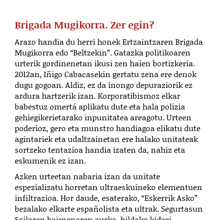
Brigada Mugikorra. Zer egin?
Arazo handia du herri honek Ertzaintzaren Brigada
Mugikorra edo “Beltzekin”. Gatazka politikoaren
urterik gordinenetan ikusi zen haien bortizkeria.
2012an, Iñigo Cabacasekin gertatu zena ere denok
dugu gogoan. Aldiz, ez da inongo depuraziorik ez
ardura hartzerik izan. Korporatibismoz elkar
babestuz omertá aplikatu dute eta hala polizia
gehiegikerietarako inpunitatea areagotu. Urteen
poderioz, gero eta munstro handiagoa elikatu dute
agintariek eta udaltzainetan ere halako unitateak
sortzeko tentazioa handia izaten da, nahiz eta
eskumenik ez izan.
Azken urteetan nabaria izan da unitate
espezializatu horretan ultraeskuineko elementuen
infiltrazioa. Hor daude, esaterako, “Eskerrik Asko”
bezalako elkarte españolista eta ultrak. Segurtasun
Sailaren baimenaren aurka, hildako kideei