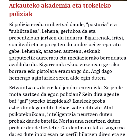
Arkauteko akademia eta trokeleko
poliziak
Bi polizia eredu unibertsal daude; “postaria” eta
“suhiltzailea”. Lehena, gertukoa da eta
prebentzioan jartzen du indarra. Bigarrenak, iritsi,
sua itzali eta ospa egiten du ondorioei erreparatu
gabe. Lehenak, arazoen aurrean, eskuak
gorputzetik aurreratu eta mediaziorako borondatea
azalduko du. Bigarrenak eskua zuzenean gerriko
borrara edo pistolara eramango du. Argi dago
hemengo agintariek zeren alde egin duten.
Ertzaintza ez da euskal jendartearen isla. Ze jende
mota sartzen da egun polizian? Zein dira agente
bat “gai” jotzeko irizpideak? Ikasleek proba
ezberdinak gainditu behar izaten dituzte. Atal
psikoteknikoan, inteligentzia neurtzen duten
probak daude batetik. Nortasuna neurtzen duten
probak daude bestetik. Gardentasun falta izugarria
da; ez dute inoiz esan ze perfil bilatzen diren eta ze