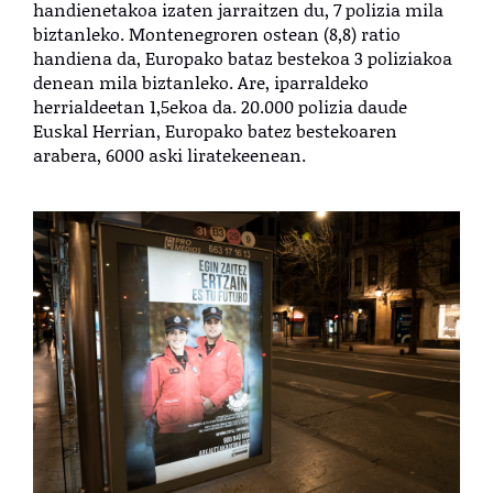
handienetakoa izaten jarraitzen du, 7 polizia mila
biztanleko. Montenegroren ostean (8,8) ratio
handiena da, Europako bataz bestekoa 3 poliziakoa
denean mila biztanleko. Are, iparraldeko
herrialdeetan 1,5ekoa da. 20.000 polizia daude
Euskal Herrian, Europako batez bestekoaren
arabera, 6000 aski liratekeenean.