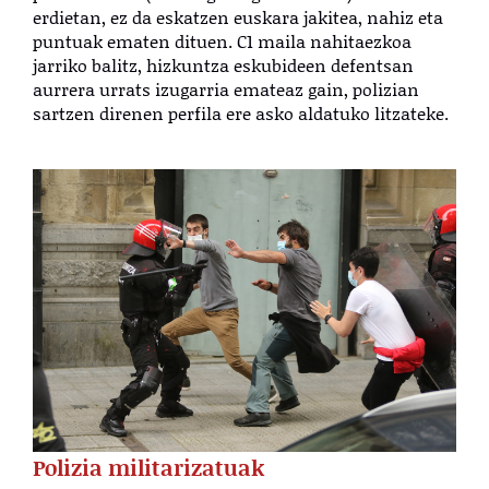
erdietan, ez da eskatzen euskara jakitea, nahiz eta
puntuak ematen dituen. C1 maila nahitaezkoa
jarriko balitz, hizkuntza eskubideen defentsan
aurrera urrats izugarria emateaz gain, polizian
sartzen direnen perfila ere asko aldatuko litzateke.
Polizia militarizatuak