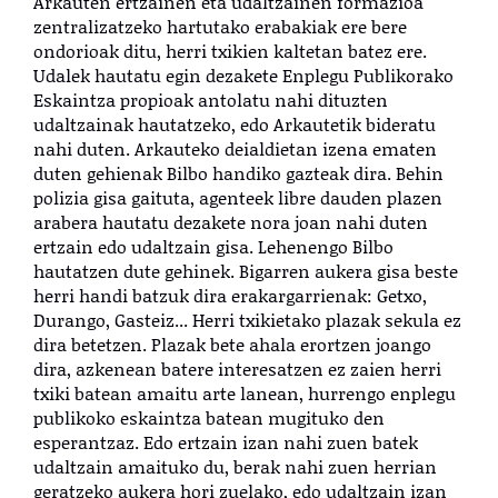
Arkauten ertzainen eta udaltzainen formazioa
zentralizatzeko hartutako erabakiak ere bere
ondorioak ditu, herri txikien kaltetan batez ere.
Udalek hautatu egin dezakete Enplegu Publikorako
Eskaintza propioak antolatu nahi dituzten
udaltzainak hautatzeko, edo Arkautetik bideratu
nahi duten. Arkauteko deialdietan izena ematen
duten gehienak Bilbo handiko gazteak dira. Behin
polizia gisa gaituta, agenteek libre dauden plazen
arabera hautatu dezakete nora joan nahi duten
ertzain edo udaltzain gisa. Lehenengo Bilbo
hautatzen dute gehinek. Bigarren aukera gisa beste
herri handi batzuk dira erakargarrienak: Getxo,
Durango, Gasteiz... Herri txikietako plazak sekula ez
dira betetzen. Plazak bete ahala erortzen joango
dira, azkenean batere interesatzen ez zaien herri
txiki batean amaitu arte lanean, hurrengo enplegu
publikoko eskaintza batean mugituko den
esperantzaz. Edo ertzain izan nahi zuen batek
udaltzain amaituko du, berak nahi zuen herrian
geratzeko aukera hori zuelako, edo udaltzain izan