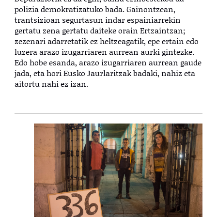
polizia demokratizatuko bada. Gainontzean,
trantsizioan segurtasun indar espainiarrekin
gertatu zena gertatu daiteke orain Ertzaintzan;
zezenari adarretatik ez heltzeagatik, epe ertain edo
luzera arazo izugarriaren aurrean aurki gintezke.
Edo hobe esanda, arazo izugarriaren aurrean gaude
jada, eta hori Eusko Jaurlaritzak badaki, nahiz eta
aitortu nahi ez izan.