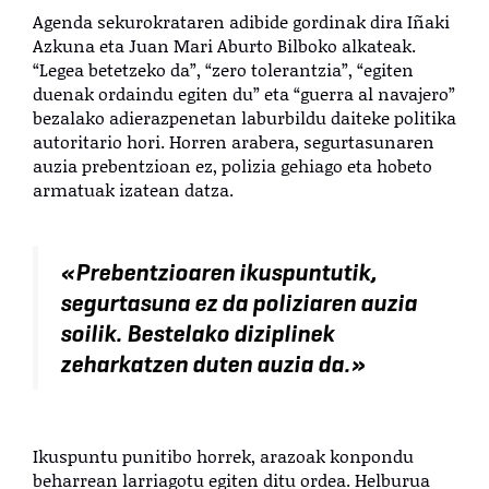
Agenda sekurokrataren adibide gordinak dira Iñaki
Azkuna eta Juan Mari Aburto Bilboko alkateak.
“Legea betetzeko da”, “zero tolerantzia”, “egiten
duenak ordaindu egiten du” eta “guerra al navajero”
bezalako adierazpenetan laburbildu daiteke politika
autoritario hori. Horren arabera, segurtasunaren
auzia prebentzioan ez, polizia gehiago eta hobeto
armatuak izatean datza.
«Prebentzioaren ikuspuntutik,
segurtasuna ez da poliziaren auzia
soilik. Bestelako diziplinek
zeharkatzen duten auzia da.»
Ikuspuntu punitibo horrek, arazoak konpondu
beharrean larriagotu egiten ditu ordea. Helburua