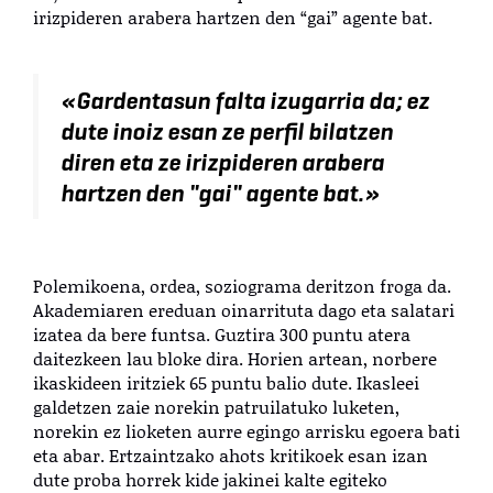
irizpideren arabera hartzen den “gai” agente bat.
«Gardentasun falta izugarria da; ez
dute inoiz esan ze perfil bilatzen
diren eta ze irizpideren arabera
hartzen den "gai" agente bat.»
Polemikoena, ordea, soziograma deritzon froga da.
Akademiaren ereduan oinarrituta dago eta salatari
izatea da bere funtsa. Guztira 300 puntu atera
daitezkeen lau bloke dira. Horien artean, norbere
ikaskideen iritziek 65 puntu balio dute. Ikasleei
galdetzen zaie norekin patruilatuko luketen,
norekin ez lioketen aurre egingo arrisku egoera bati
eta abar. Ertzaintzako ahots kritikoek esan izan
dute proba horrek kide jakinei kalte egiteko