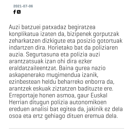
2021-07-06
Auzi batzuei patxadaz begiratzea
konplikatua izaten da, bizipenek gorputzak
zeharkatzen dizkigute eta posizio gotortuak
indartzen dira. Horietako bat da poliziaren
auzia. Segurtasuna eta polizia auzi
arantzatsuak izan ohi dira ezker
eraldatzaileentzat. Baina gurea nazio
askapenerako mugimendua izanik,
ezinbestean heldu beharreko enborra da,
arantzek eskuak ziztatzen badituzte ere.
Erreportaje honen asmoa, gaur Euskal
Herrian ditugun polizia autonomikoen
ereduen analisi bat egitea da, jakinik ez dela
osoa eta ertz gehiago dituen eremua dela.