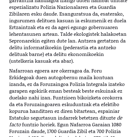
garrantzia handiagoa izango duten hainbat unitate
espezializatu Polizia Nazionalaren eta Guardia
Zibilaren esku daude. Esanguratsua da, esaterako,
ingurumen delituen kasuan
ia eskumenik ez duela
Ertzaintzak eta ez da ageri egungo gobernuaren
lehentasunen artean. Talde eko
logistek halakoetan
Sepronarekin egiten dute lan. Antzera gertatzen da
delitu informatikoekin (pederastia eta antzeko
delituak barne) eta delitu ekonomikoekin
(ustelkeria kasuak eta abar).
Nafarroan egoera are okerragoa da. Foru
Erkidegoak duen autogobernu maila kontuan
izanda, ez da Foruzaingoa Polizia Integrala izateko
garapen egokirik eman besteak beste eskuinak ez
duelako nahi izan. Funtzioen bikoizketa orokorra
da eta Foruzaingoaren eskuduntzak eta efektibo
kopurua handitzen ez diren bitartean, espainiar
Estatuko segurtasun indarrek betetzen dituzte
de
facto
funtzio horiek. Egun Nafarroa Garaian 1080
Foruzain daude, 1700 Guardia Zibil eta 700 Polizia