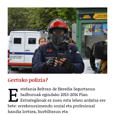
Gertuko polizia?
E
stefania Beltran de Heredia Segurtasun
Sailburuak egindako 2013-2016 Plan
Estrategikoak ez zuen ezta lehen ardatza ere
bete: errekonozimendu sozial eta profesional
handia lortzea, hurbiltasun eta