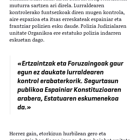
muturra sartzen ari direla. Lurraldearen
kontrolerako funtsezkoak diren mugen kontrola,
aire espazioa eta itsas erreskateak espainiar eta
frantziar polizien esku daude.
Polizia Judizialaren
unitate Organikoa ere estatuko polizia indarren
eskuetan dago.
«Ertzaintzak eta Foruzaingoak gaur
egun ez daukate lurraldearen
kontrol erabaterkorik. Segurtasun
publikoa Espainiar Konstituzioaren
arabera, Estatuaren eskumenekoa
da.»
Horrez gain, etorkizun hurbilean gero eta