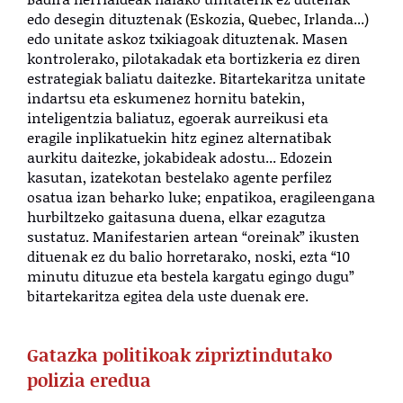
edo desegin dituztenak
(Eskozia, Quebec, Irlanda...)
edo unitate askoz txikiagoak dituztenak. Masen
kontrolerako, pilotakadak eta bortizkeria ez diren
estrategiak baliatu daitezke. Bitartekaritza unitate
indartsu eta eskumenez hornitu batekin,
inteligentzia baliatuz, egoerak aurreikusi eta
eragile inplikatuekin hitz eginez alternatibak
aurkitu daitezke, jokabideak adostu... Edozein
kasutan, izatekotan bestelako agente perfilez
osatua izan beharko luke; enpatikoa, eragileengana
hurbiltzeko gaitasuna duena, elkar ezagutza
sustatuz. Manifestarien artean “oreinak” ikusten
dituenak ez du balio horretarako, noski, ezta “10
minutu dituzue eta bestela kargatu egingo dugu”
bitartekaritza egitea dela uste duenak ere.
Gatazka politikoak zipriztindutako
polizia eredua