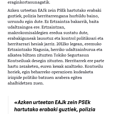
eraginkortasunagatik.
Azken urteetan EAJk zein PSEk hartutako erabaki
guztiek, polizia herritarrengana hurbildu baino,
urrundu egin dute. Ez Ertzaintza bakarrik, baita
udaltzaingoa ere. Ertzaintzan,
makrokomisaldegien eredua sustatu dute,
erabakiguneak lausotuz eta kontrol politikoari eta
herritarrari hesiak jarriz. 2012ko legean, eremuko
Ertzaintzako Nagusia, herriko udaltzainburua eta
alkatea biltzen zituzten Tokiko Segurtasun
Kontseiluak desegin zituzten. Herritarrek ere parte
hartu zezaketen, euren kexak azaltzeko. Kontseilu
ho
riek, egin beharreko operazioen kudeaketa
irizpide politiko batzuen arabera egitea
ahalbidetzen zuen.
«Azken urteetan EAJk zein PSEk
hartutako erabaki guztiek, polizia