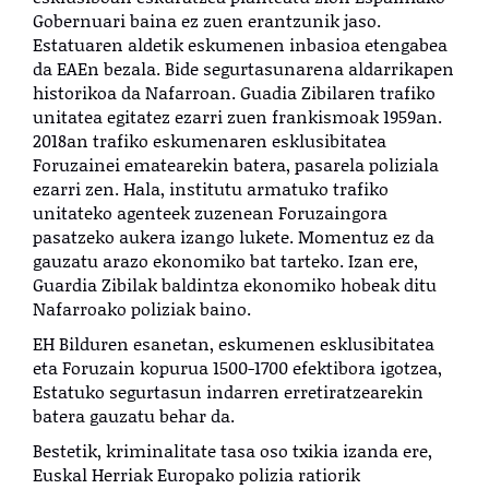
Gobernuari baina ez zuen erantzunik jaso.
Estatuaren aldetik eskumenen inbasioa etengabea
da EAEn bezala. Bide segurtasunarena aldarrikapen
historikoa da Nafarroan. Guadia Zibilaren trafiko
unitatea egitatez ezarri zuen frankismoak 1959an.
2018an trafiko eskumenaren esklusibitatea
Foruzainei ematearekin batera, pasarela poliziala
ezarri zen. Hala, institutu armatuko trafiko
unitateko agenteek zuzenean Foruzaingora
pasatzeko aukera izango lukete. Momentuz ez da
gauzatu arazo ekonomiko bat tarteko. Izan ere,
Guardia Zibilak baldintza ekonomiko hobeak ditu
Nafarroako poliziak baino.
EH Bilduren esanetan, eskumenen esklusibitatea
eta Foruzain kopurua 1500-1700 efektibora igotzea,
Estatuko segurtasun indarren erretiratzearekin
batera gauzatu behar da.
Bestetik, kriminalitate tasa oso txikia izanda ere,
Euskal Herriak Europako polizia ratiorik