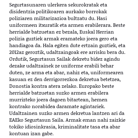
Segurtasunaren ulerkera sekurokratak eta
disidentzia politikoaren aurkako borrokak
poliziaren militarizazioa bultzatu du. Hasi
uniformeen itxuratik eta armen erabilerara. Beste
herrialde batzuetan ez bezala, Euskal Herrian
polizia guztiek armak eramateko joera gero eta
handiagoa da. Hala egiten dute ertzain guztiek, eta
2012az geroztik, udaltzaingoak ere arrisku bera du.
Ordutik, Segurtasun Sailak dekretu bidez agindu
dezake udaltzainek ze uniforme erabili behar
duten, ze arma eta abar, nahiz eta, uniformearen
kasuan ez den derrigorrezkoa dekretua betetzea,
Donostia kontra atera zelako. Europako beste
herrialde batzuetan suzko armen erabilera
murrizteko joera dagoen bitartean, hemen
kontrako norabidea daramate agintariek.
Udaltzainen suzko armen dekretua lantzen ari da
EAEko Segurtasun Saila. Armak eman nahi zaizkie
tokiko idiosinkrasia, kriminalitate tasa eta abar
kontuan izan gabe.