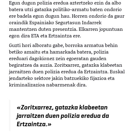
Egun dugun polizia eredua aztertzeko ezin da albo
batera utzi gatazka politiko-armatu baten ondorio
ere badela egun dugun hau. Horren ondorio da gaur
oraindik Espainiako Segurtasun Indarrek
mantentzen duten presentzia. Elkarren jopuntuan
egon dira ETA eta Ertzaintza ere.
Guzti hori alboratu gabe, borroka armatua behin
betiko amaitu eta hamarkada batera, polizia
ereduari dagokionez zein egoeratan gauden
begiratzea da auzia. Zoritxarrez, gatazka klabeetan
jarraitzen duen polizia eredua da Ertzaintza. Euskal
jendarteko sektore jakin batzuekiko fijazioa eta
kriminalizazioa nabarmenak dira.
«Zoritxarrez, gatazka klabeetan
jarraitzen duen polizia eredua da
Ertzaintza.»