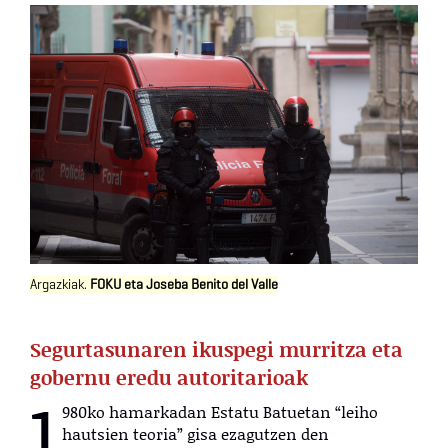
Argazkiak.
FOKU eta Joseba Benito del Valle
Segurtasunaren ikuspegi murritza eta
gobernu eredu autoritarioak
1
980ko hamarkadan Estatu Batuetan “leiho
hautsien teoria” gisa ezagutzen den