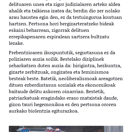
delituaren unea eta zigor judizialaren arteko aldea
ahalik eta txikiena izatea da; berdin dio zer nolako
arau haustea egin den, ez da testuingurua kontuan
hartzen. Pertsona hori bergizarteratzeko bideak
eskaini beharrean, zigorrak delituen
errepikapenaren espiralean sartzera bultzatu
lezake.
Prebentzioaren ikuspuntutik, segurtasuna ez da
poliziaren auzia soilik. Bestelako diziplinek
zeharkatzen duten auzia da: hirigintza, hezkuntza,
gizarte zerbitzuak, ongizatea eta feminismoa
besteak beste. Batetik, neoliberalismoak areagotzen
dituen ezberdintasun sozialak eta ekonomikoak
baitaude delitu askoren oinarrian. Bestetik,
patriarkatuak eragindako eraso matxistak daude,
gizon txuri hegemonikoa ez den pertsona ororen
aurkako biolentzia egiturazkoa.