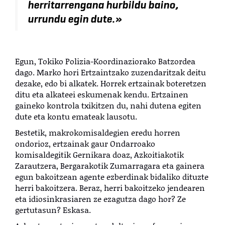
herritarrengana hurbildu baino,
urrundu egin dute.»
Egun, Tokiko Polizia-Koordinaziorako Batzordea
dago. Marko hori Ertzaintzako zuzendaritzak deitu
dezake, edo bi alkatek. Horrek ertzainak boteretzen
ditu eta alkateei eskumenak kendu. Ertzainen
gaineko kontrola txikitzen du, nahi dutena egiten
dute eta kontu emateak lausotu.
Bestetik, makrokomisaldegien eredu horren
ondorioz, ertzainak gaur Ondarroako
komisaldegitik Gernikara doaz, Azkoitiakotik
Zarautzera, Bergarakotik Zumarragara eta gainera
egun bakoitzean agente ezberdinak bidaliko dituzte
herri bakoitzera. Beraz, herri bakoitzeko jendearen
eta idiosinkrasiaren ze ezagutza dago hor? Ze
gertutasun? Eskasa.