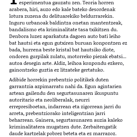
esperimentua gauzatu zen. Teoria horren
arabera, hiri, auzo edo kale bateko desordenak
lotura zuzena du delituarekiko beldurrarekin.
Inguru urbanoak baldintza onetan mantentzeak,
bandalismo eta kriminalitate tasa txikitzen du.
Denbora luzez aparkatuta dagoen auto bati leiho
bat hautsi eta egun gutxiren buruan konpontzen ez
bada, hurrena beste kristal bat hautsiko diote,
ondoren gurpilak zulatu, motorreko piezak ebatsi...
autoa desegin arte. Aldiz, leihoa konpondu ezkero,
gainontzeko guztia ez litzateke gertatuko.
Adibide horrekin prebentzio politikek duten
garrantzia azpimarratu nahi da. Egun agintarien
artean gailendu den segurtasunaren ikuspuntu
autoritario eta neoliberalak, neurri
errepresiboetan, indarrean eta zigorrean jarri du
arreta, prebentziorako inteligentzian jarri
beharrean. Gainera, segurtasunaren auzia kaleko
kriminalitatera mugatzen dute. Zerbaitengatik
daude kartzelak pobrez beteta eta ez marrazoz.