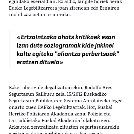
egindako eserialdian. Ez aldiz, langile horiek berak
Eusko Legebiltzarrera joan zirenean edo Ernairen
mobilizazioetan, esaterako.
«Ertzaintzako ahots kritikoek esan
izan dute soziogramak kide jakinei
kalte egiteko "aliantza perbertsoak"
eratzen dituela»
Ezker abertzale ilegalizatuarekin, Rodolfo Ares
Segurtasun Sailburu zela, 15/2012 Euskadiko
Segurtasun Publikoaren Sistema Antolatzeko legea
onartu zuen EAEko Legebiltzarrak. Hor, Euskal
Herriko Poliziaren Akademia zena, Polizia eta
Larrialdietako Euskal Akademia bilakatu zen.
Arkauten zentralizatu zituzten segurtasunarekin
zerikusia duten zerbitzuak eta ikastaroak: