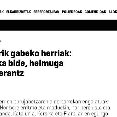
AK
ELKARRIZKETAK
ERREPORTAJEAK
POLIEDROAK
GOMENDIOAK
ALDI
a
rik gabeko herriak:
a bide, helmuga
erantz
rrien burujabetzaren alde borrokan engaiatuak
 Nor bere erritmo eta moduekin, nor bere uste eta
landa, Katalunia, Korsika eta Flandiarren egungo