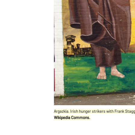
Argazkia. Irish hunger strikers with Frank Stag
Wikipedia Commons.