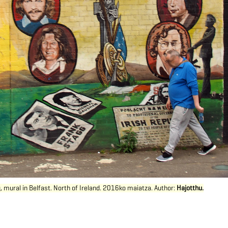
g, mural in Belfast. North of Ireland. 2016ko maiatza. Author:
Hajotthu
.