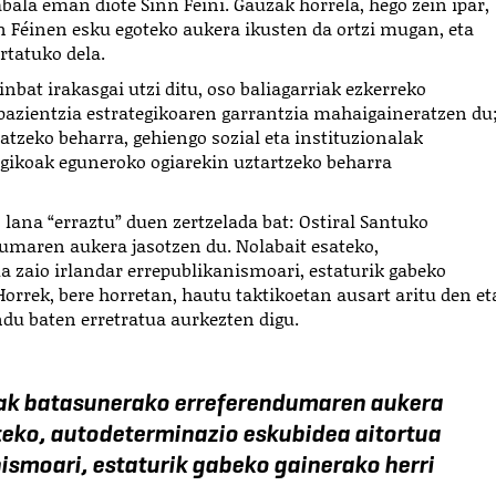
ala eman diote Sinn Féini. Gauzak horrela, hego zein ipar,
n Féinen esku egoteko aukera ikusten da ortzi mugan, eta
rtatuko dela.
nbat irakasgai utzi ditu, oso baliagarriak ezkerreko
pazientzia estrategikoaren garrantzia mahaigaineratzen du
aratzeko beharra, gehiengo sozial eta instituzionalak
tegikoak eguneroko ogiarekin uztartzeko beharra
 lana “erraztu” duen zertzelada bat: Ostiral Santuko
umaren aukera jasotzen du. Nolabait esateko,
a zaio irlandar errepublikanismoari, estaturik gabeko
Horrek, bere horretan, hautu taktikoetan ausart aritu den et
u baten erretratua aurkezten digu.
oak batasunerako erreferendumaren aukera
teko, autodeterminazio eskubidea aitortua
nismoari, estaturik gabeko gainerako herri