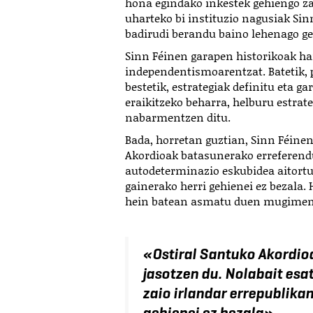
hona egindako inkestek gehiengo zab
uharteko bi instituzio nagusiak Sin
badirudi berandu baino lehenago ge
Sinn Féinen garapen historikoak hai
independentismoarentzat. Batetik, 
bestetik, estrategiak definitu eta g
eraikitzeko beharra, helburu estra
nabarmentzen ditu.
Bada, horretan guztian, Sinn Féinen
Akordioak batasunerako erreferend
autodeterminazio eskubidea aitortu
gainerako herri gehienei ez bezala. 
hein batean asmatu duen mugimend
«
Ostiral Santuko Akordi
jasotzen du. Nolabait esa
zaio irlandar errepublika
gehienei ez bezala
»