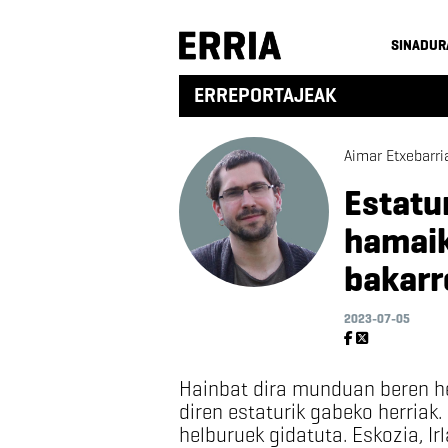
SINADUR
ERREPORTAJEAK
Aimar Etxebarri
Estatu
hamaik
bakarr
2023-07-05
Hainbat dira munduan beren he
diren estaturik gabeko herriak.
helburuek gidatuta. Eskozia, Ir