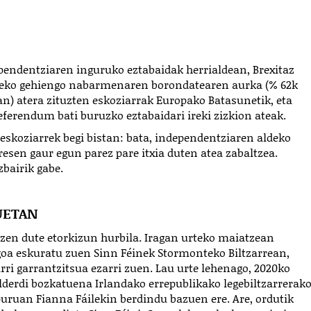
dependentziaren inguruko eztabaidak herrialdean, Brexitaz
ialdeko gehiengo nabarmenaren borondatearen aurka (% 62k
n) atera zituzten eskoziarrak Europako Batasunetik, eta
ferendum bati buruzko eztabaidari ireki zizkion ateak.
 eskoziarrek begi bistan: bata, independentziaren aldeko
esen gaur egun parez pare itxia duten atea zabaltzea.
zbairik gabe.
UETAN
atzen dute etorkizun hurbila. Iragan urteko maiatzean
oa eskuratu zuen Sinn Féinek Stormonteko Biltzarrean,
rri garrantzitsua ezarri zuen. Lau urte lehenago, 2020ko
alderdi bozkatuena Irlandako errepublikako legebiltzarrerak
uruan Fianna Fáilekin berdindu bazuen ere. Are, ordutik