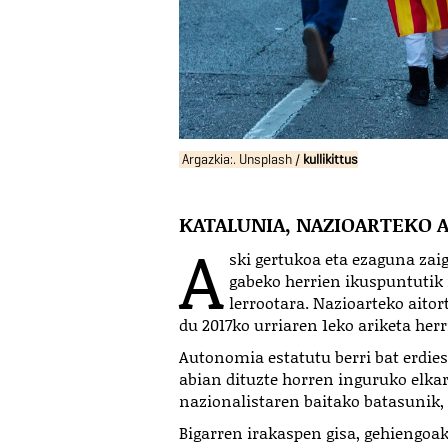
Argazkia:. Unsplash /
kullikittus
KATALUNIA, NAZIOARTEKO 
A
ski gertukoa eta ezaguna zai
gabeko herrien ikuspuntutik 
lerrootara. Nazioarteko aitor
du 2017ko urriaren 1eko ariketa her
Autonomia estatutu berri bat erdie
abian dituzte horren inguruko elka
nazionalistaren baitako batasunik, 
Bigarren irakaspen gisa, gehiengoak