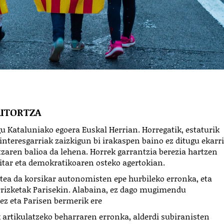
AITORTZA
gu Kataluniako egoera Euskal Herrian. Horregatik, estaturik
interesgarriak zaizkigun bi irakaspen baino ez ditugu ekarr
tzaren balioa da lehena. Horrek garrantzia berezia hartzen
ritar eta demokratikoaren osteko agertokian.
stea da korsikar autonomisten epe hurbileko erronka, eta
rrizketak Parisekin. Alabaina, ez dago mugimendu
ez eta Parisen bermerik ere
 artikulatzeko beharraren erronka, alderdi subiranisten