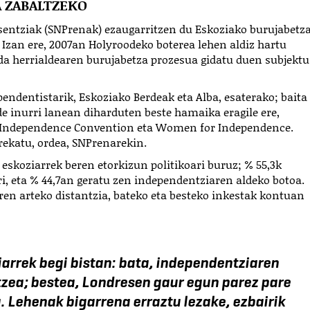
A ZABALTZEKO
sentziak (SNPrenak) ezaugarritzen du Eskoziako burujabetz
 Izan ere, 2007an Holyroodeko boterea lehen aldiz hartu
 da herrialdearen burujabetza prozesua gidatu duen subjektu
pendentistarik, Eskoziako Berdeak eta Alba, esaterako; baita
lde inurri lanean diharduten beste hamaika eragile ere,
h Independence Convention eta Women for Independence.
rekatu, ordea, SNPrenarekin.
 eskoziarrek beren etorkizun politikoari buruz; % 55,3k
, eta % 44,7an geratu zen independentziaren aldeko botoa.
eren arteko distantzia, bateko eta besteko inkestak kontuan
iarrek begi bistan: bata, independentziaren
zea; bestea, Londresen gaur egun parez pare
a. Lehenak bigarrena erraztu lezake, ezbairik