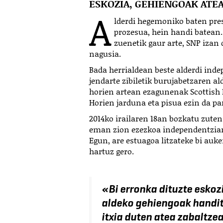
ESKOZIA, GEHIENGOAK ATE
A
lderdi hegemoniko baten pre
prozesua, hein handi batean.
zuenetik gaur arte, SNP izan
nagusia.
Bada herrialdean beste alderdi inde
jendarte zibiletik burujabetzaren a
horien artean ezagunenak Scottis
Horien jarduna eta pisua ezin da pa
2014ko irailaren 18an bozkatu zuten
eman zion ezezkoa independentziari
Egun, are estuagoa litzateke bi auk
hartuz gero.
«
Bi erronka dituzte eskoz
aldeko gehiengoak handit
itxia duten atea zabaltze