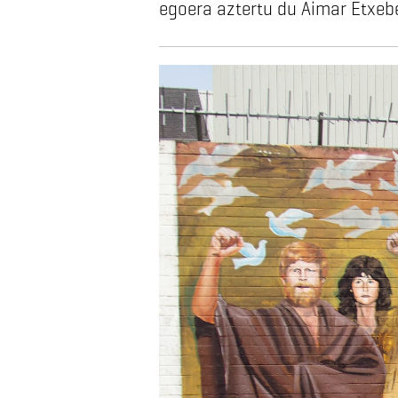
egoera aztertu du Aimar Etxebe