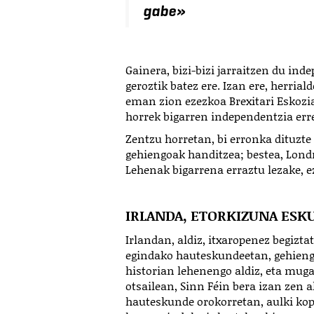
gabe
»
Gainera, bizi-bizi jarraitzen du in
geroztik batez ere. Izan ere, herr
eman zion ezezkoa Brexitari Eskozia
horrek bigarren independentzia erre
Zentzu horretan, bi erronka dituzte
gehiengoak handitzea; bestea, Londr
Lehenak bigarrena erraztu lezake, e
IRLANDA, ETORKIZUNA ESK
Irlandan, aldiz, itxaropenez begizt
egindako hauteskundeetan, gehieng
historian lehenengo aldiz, eta muga
otsailean, Sinn Féin bera izan zen 
hauteskunde orokorretan, aulki kop