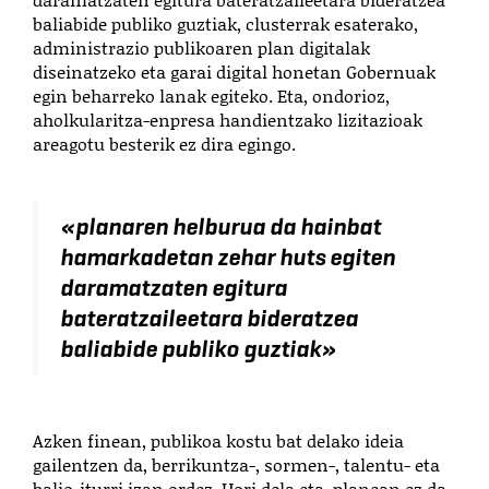
baliabide publiko guztiak, clusterrak esaterako,
administrazio publikoaren plan digitalak
diseinatzeko eta garai digital honetan Gobernuak
egin beharreko lanak egiteko. Eta, ondorioz,
aholkularitza-enpresa handientzako lizitazioak
areagotu besterik ez dira egingo.
«
planaren helburua da hainbat
hamarkadetan zehar huts egiten
daramatzaten egitura
bateratzaileetara bideratzea
baliabide publiko guztiak
»
Azken finean, publikoa kostu bat delako ideia
gailentzen da, berrikuntza-, sormen-, talentu- eta
balio-iturri izan ordez. Hori dela eta, planean ez da