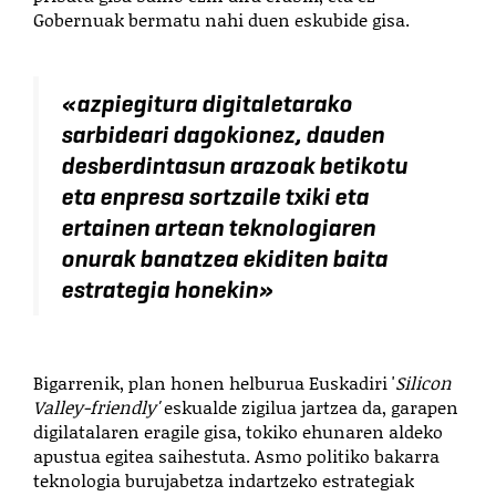
Gobernuak bermatu nahi duen eskubide gisa.
«
azpiegitura digitaletarako
sarbideari dagokionez, dauden
desberdintasun arazoak betikotu
eta enpresa sortzaile txiki eta
ertainen artean teknologiaren
onurak banatzea ekiditen baita
estrategia honekin
»
Bigarrenik, plan honen helburua Euskadiri '
Silicon
Valley-friendly'
eskualde zigilua jartzea da, garapen
digilatalaren eragile gisa, tokiko ehunaren aldeko
apustua egitea saihestuta. Asmo politiko bakarra
teknologia burujabetza indartzeko estrategiak