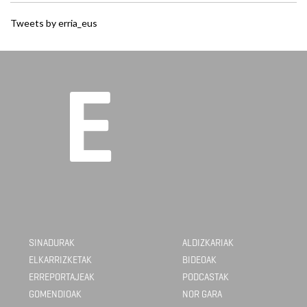
Tweets by erria_eus
SINADURAK
ALDIZKARIAK
ELKARRIZKETAK
BIDEOAK
ERREPORTAJEAK
PODCASTAK
GOMENDIOAK
NOR GARA