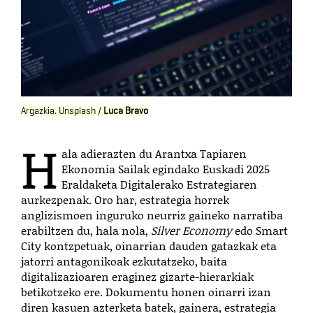
Argazkia. Unsplash /
Luca Bravo
H
ala adierazten du Arantxa Tapiaren
Ekonomia Sailak egindako Euskadi 2025
Eraldaketa Digitalerako Estrategiaren
aurkezpenak.
Oro har, estrategia horrek
anglizismoen inguruko neurriz gaineko narratiba
erabiltzen du, hala nola,
Silver Economy
edo Smart
City kontzpetuak, oinarrian dauden gatazkak eta
jatorri antagonikoak ezkutatzeko, baita
digitalizazioaren eraginez gizarte-hierarkiak
betikotzeko ere. Dokumentu honen oinarri izan
diren kasuen azterketa batek, gainera, estrategia