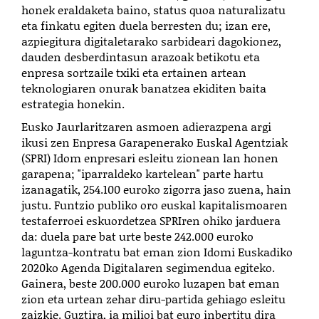
honek eraldaketa baino, status quoa naturalizatu
eta finkatu egiten duela berresten du; izan ere,
azpiegitura digitaletarako sarbideari dagokionez,
dauden desberdintasun arazoak betikotu eta
enpresa sortzaile txiki eta ertainen artean
teknologiaren onurak banatzea ekiditen baita
estrategia honekin.
Eusko Jaurlaritzaren asmoen adierazpena argi
ikusi zen Enpresa Garapenerako Euskal Agentziak
(SPRI) Idom enpresari esleitu zionean lan honen
garapena; "iparraldeko kartelean" parte hartu
izanagatik, 254.100 euroko zigorra jaso zuena, hain
justu. Funtzio publiko oro euskal kapitalismoaren
testaferroei eskuordetzea SPRIren ohiko jarduera
da: duela pare bat urte beste 242.000 euroko
laguntza-kontratu bat eman zion Idomi Euskadiko
2020ko Agenda Digitalaren segimendua egiteko.
Gainera, beste 200.000 euroko luzapen bat eman
zion eta urtean zehar diru-partida gehiago esleitu
zaizkie. Guztira, ia milioi bat euro inbertitu dira