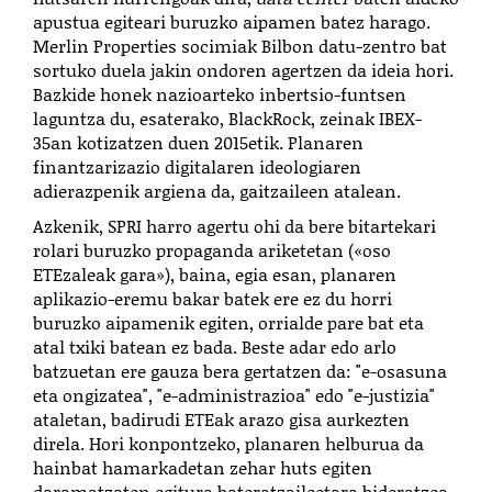
apustua egiteari buruzko aipamen batez harago.
Merlin Properties socimiak Bilbon datu-zentro bat
sortuko duela jakin ondoren agertzen da ideia hori.
Bazkide honek nazioarteko inbertsio-funtsen
laguntza du, esaterako, BlackRock, zeinak IBEX-
35an kotizatzen duen 2015etik. Planaren
finantzarizazio digitalaren ideologiaren
adierazpenik argiena da, gaitzaileen atalean.
Azkenik, SPRI harro agertu ohi da bere bitartekari
rolari buruzko propaganda ariketetan («oso
ETEzaleak gara»), baina, egia esan, planaren
aplikazio-eremu bakar batek ere ez du horri
buruzko aipamenik egiten, orrialde pare bat eta
atal txiki batean ez bada. Beste adar edo arlo
batzuetan ere gauza bera gertatzen da: "e-osasuna
eta ongizatea", "e-administrazioa" edo "e-justizia"
ataletan, badirudi ETEak arazo gisa aurkezten
direla. Hori konpontzeko, planaren helburua da
hainbat hamarkadetan zehar huts egiten
daramatzaten egitura bateratzaileetara bideratzea