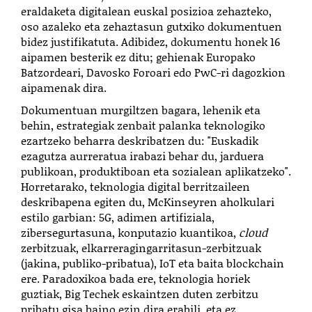
eraldaketa digitalean euskal posizioa zehazteko,
oso azaleko eta zehaztasun gutxiko dokumentuen
bidez justifikatuta. Adibidez, dokumentu honek 16
aipamen besterik ez ditu; gehienak Europako
Batzordeari, Davosko Foroari edo PwC-ri dagozkion
aipamenak dira.
Dokumentuan murgiltzen bagara, lehenik eta
behin, estrategiak zenbait palanka teknologiko
ezartzeko beharra deskribatzen du: "Euskadik
ezagutza aurreratua irabazi behar du, jarduera
publikoan, produktiboan eta sozialean aplikatzeko".
Horretarako, teknologia digital berritzaileen
deskribapena egiten du, McKinseyren aholkulari
estilo garbian: 5G, adimen artifiziala,
zibersegurtasuna, konputazio kuantikoa,
cloud
zerbitzuak, elkarreragingarritasun-zerbitzuak
(jakina, publiko-pribatua), IoT eta baita blockchain
ere. Paradoxikoa bada ere, teknologia horiek
guztiak, Big Techek eskaintzen duten zerbitzu
pribatu gisa baino ezin dira erabili, eta ez