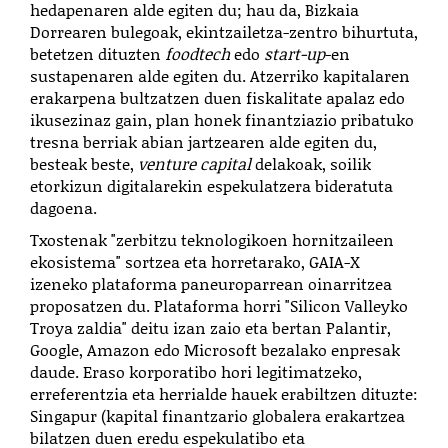
hedapenaren alde egiten du; hau da, Bizkaia
Dorrearen bulegoak, ekintzailetza-zentro bihurtuta,
betetzen dituzten
foodtech
edo
start-up
-en
sustapenaren alde egiten du. Atzerriko kapitalaren
erakarpena bultzatzen duen fiskalitate apalaz edo
ikusezinaz gain, plan honek finantziazio pribatuko
tresna berriak abian jartzearen alde egiten du,
besteak beste,
venture capital
delakoak, soilik
etorkizun digitalarekin espekulatzera bideratuta
dagoena.
Txostenak "zerbitzu teknologikoen hornitzaileen
ekosistema" sortzea eta horretarako, GAIA-X
izeneko plataforma paneuroparrean oinarritzea
proposatzen du. Plataforma horri "Silicon Valleyko
Troya zaldia" deitu izan zaio eta bertan Palantir,
Google, Amazon edo Microsoft bezalako enpresak
daude. Eraso korporatibo hori legitimatzeko,
erreferentzia eta herrialde hauek erabiltzen dituzte:
Singapur (kapital finantzario globalera erakartzea
bilatzen duen eredu espekulatibo eta