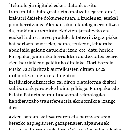
"Teknologia digitalei esker, datuak atzitu,
transmititu, biltegiratu eta analizatu egiten dira",
irakurri daiteke dokumentuan. Dirudienez, euskal
plan berritzailea Alemaniako teknologia erabiltzea
da, makina-erreminta ekoizten jarraitzeko eta
euskal industriaren produktibitateari viagra pixka
bat sartzen saiatzeko, baina, trukean, lehiarako
abantaila galduz datuekin; izan ere, datu horiek
Europako gainerako herrialdeei austeritatea ezarri
zien herrialdean geldituko direlako. Hori horrela,
Eusko Jaurlaritzak aurreikusten dituen 1.425
milioiak sormena eta talentua
instituzionalizatzeko gai diren plataforma digital
subiranoak garatzeko baino gehiago, Europako edo
Estatu Batuetako multinazional teknologiko
handientzako transferentzia ekonomikoa izango
dira.
Azken batean, softwarearen eta hardwarearen
berezko azpiegituren garapenaren aipamenak
hutsaren hurrengoak dira,
data center
baten aldeko