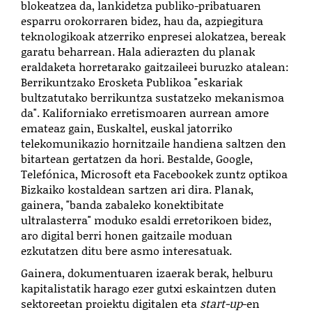
blokeatzea da, lankidetza publiko-pribatuaren
esparru orokorraren bidez, hau da, azpiegitura
teknologikoak atzerriko enpresei alokatzea, bereak
garatu beharrean. Hala adierazten du planak
eraldaketa horretarako gaitzaileei buruzko atalean:
Berrikuntzako Erosketa Publikoa "eskariak
bultzatutako berrikuntza sustatzeko mekanismoa
da". Kaliforniako erretismoaren aurrean amore
emateaz gain, Euskaltel, euskal jatorriko
telekomunikazio hornitzaile handiena saltzen den
bitartean gertatzen da hori. Bestalde, Google,
Telefónica, Microsoft eta Facebookek zuntz optikoa
Bizkaiko kostaldean sartzen ari dira. Planak,
gainera, "banda zabaleko konektibitate
ultralasterra" moduko esaldi erretorikoen bidez,
aro digital berri honen gaitzaile moduan
ezkutatzen ditu bere asmo interesatuak.
Gainera, dokumentuaren izaerak berak, helburu
kapitalistatik harago ezer gutxi eskaintzen duten
sektoreetan proiektu digitalen eta
start-up
-en