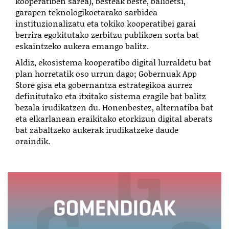
kooperatiben sarea), besteak beste, balioetsi,
garapen teknologikoetarako sarbidea
instituzionalizatu eta tokiko kooperatibei garai
berrira egokitutako zerbitzu publikoen sorta bat
eskaintzeko aukera emango balitz.
Aldiz, ekosistema kooperatibo digital lurraldetu bat
plan horretatik oso urrun dago; Gobernuak App
Store gisa eta gobernantza estrategikoa aurrez
definitutako eta itxitako sistema eragile bat balitz
bezala irudikatzen du. Honenbestez, alternatiba bat
eta elkarlanean eraikitako etorkizun digital aberats
bat zabaltzeko aukerak irudikatzeke daude
oraindik.