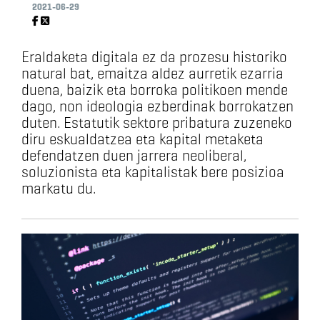
2021-06-29
Eraldaketa digitala ez da prozesu historiko
natural bat, emaitza aldez aurretik ezarria
duena, baizik eta borroka politikoen mende
dago, non ideologia ezberdinak borrokatzen
duten. Estatutik sektore pribatura zuzeneko
diru eskualdatzea eta kapital metaketa
defendatzen duen jarrera neoliberal,
soluzionista eta kapitalistak bere posizioa
markatu du.