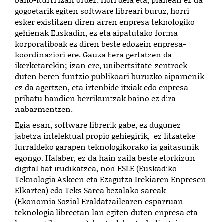
gogoetarik egiten software libreari buruz, horri
esker existitzen diren arren enpresa teknologiko
gehienak Euskadin, ez eta aipatutako forma
korporatiboak ez diren beste edozein enpresa-
koordinaziori ere. Gauza bera gertatzen da
ikerketarekin; izan ere, unibertsitate-zentroek
duten beren funtzio publikoari buruzko aipamenik
ez da agertzen, eta irtenbide itxiak edo enpresa
pribatu handien berrikuntzak baino ez dira
nabarmentzen.
Egia esan, software librerik gabe, ez dugunez
jabetza intelektual propio gehiegirik, ez litzateke
lurraldeko garapen teknologikorako ia gaitasunik
egongo. Halaber, ez da hain zaila beste etorkizun
digital bat irudikatzea, non ESLE (Euskadiko
Teknologia Askeen eta Ezagutza Irekiaren Enpresen
Elkartea) edo Teks Sarea bezalako sareak
(Ekonomia Sozial Eraldatzailearen esparruan
teknologia libreetan lan egiten duten enpresa eta