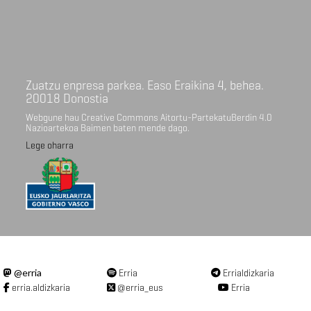
Zuatzu enpresa parkea. Easo Eraikina 4, behea.
20018 Donostia
Webgune hau Creative Commons Aitortu-PartekatuBerdin 4.0
Nazioartekoa Baimen baten mende dago.
Lege oharra
@erria
Erria
Errialdizkaria
erria.aldizkaria
@erria_eus
Erria