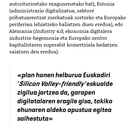
autoritarioetako ezagunenetako bat), Estonia
(administrazio digitalizatua, sektore
pribatuarentzat merkatuak sortzeko eta Europako
periferian lehiatzeko baliatzen duen eredua), edo
Alemania (
Industry 4.0
, ekonomia digitalera
industria-hegemonia eta Europako zentro
kapitalistaren superabit komertziala hedatzen
saiatzen den eredua).
«
plan honen helburua Euskadiri
'
Silicon Valley-friendly'
eskualde
zigilua jartzea da, garapen
digilatalaren eragile gisa, tokiko
ehunaren aldeko apustua egitea
saihestuta
»